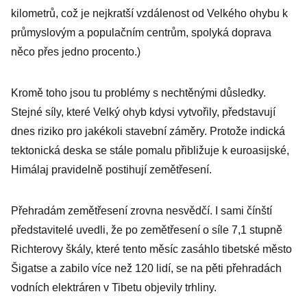
kilometrů, což je nejkratší vzdálenost od Velkého ohybu k
průmyslovým a populačním centrům, spolyká doprava
něco přes jedno procento.)
Kromě toho jsou tu problémy s nechtěnými důsledky.
Stejné síly, které Velký ohyb kdysi vytvořily, představují
dnes riziko pro jakékoli stavební záměry. Protože indická
tektonická deska se stále pomalu přibližuje k euroasijské,
Himálaj pravidelně postihují zemětřesení.
Přehradám zemětřesení zrovna nesvědčí. I sami čínští
představitelé uvedli, že po zemětřesení o síle 7,1 stupně
Richterovy škály, které tento měsíc zasáhlo tibetské město
Šigatse a zabilo více než 120 lidí, se na pěti přehradách
vodních elektráren v Tibetu objevily trhliny.