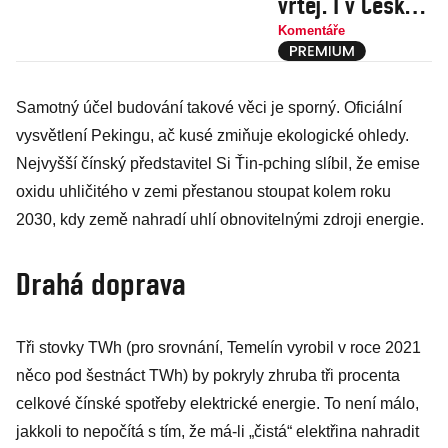
vrtej. I v Česku
jsou naleziště
Komentáře
zemního plynu.
Podaří se ho
Samotný účel budování takové věci je sporný. Oficiální
někdy vytěžit?
vysvětlení Pekingu, ač kusé zmiňuje ekologické ohledy.
Nejvyšší čínský představitel Si Ťin-pching slíbil, že emise
oxidu uhličitého v zemi přestanou stoupat kolem roku
2030, kdy země nahradí uhlí obnovitelnými zdroji energie.
Drahá doprava
Tři stovky TWh (pro srovnání, Temelín vyrobil v roce 2021
něco pod šestnáct TWh) by pokryly zhruba tři procenta
celkové čínské spotřeby elektrické energie. To není málo,
jakkoli to nepočítá s tím, že má-li „čistá“ elektřina nahradit