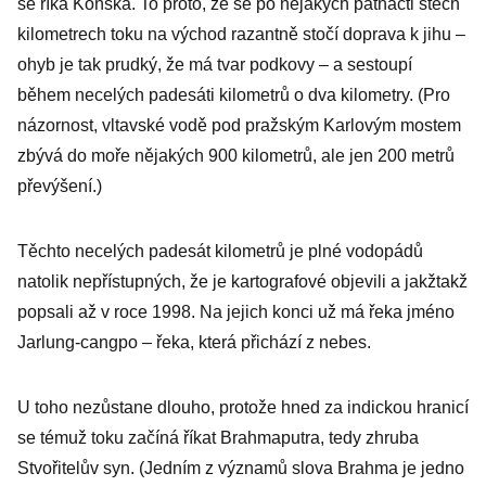
se říká Koňská. To proto, že se po nějakých patnácti stech
kilometrech toku na východ razantně stočí doprava k jihu –
ohyb je tak prudký, že má tvar podkovy – a sestoupí
během necelých padesáti kilometrů o dva kilometry. (Pro
názornost, vltavské vodě pod pražským Karlovým mostem
zbývá do moře nějakých 900 kilometrů, ale jen 200 metrů
převýšení.)
Těchto necelých padesát kilometrů je plné vodopádů
natolik nepřístupných, že je kartografové objevili a jakžtakž
popsali až v roce 1998. Na jejich konci už má řeka jméno
Jarlung-cangpo – řeka, která přichází z nebes.
U toho nezůstane dlouho, protože hned za indickou hranicí
se témuž toku začíná říkat Brahmaputra, tedy zhruba
Stvořitelův syn. (Jedním z významů slova Brahma je jedno