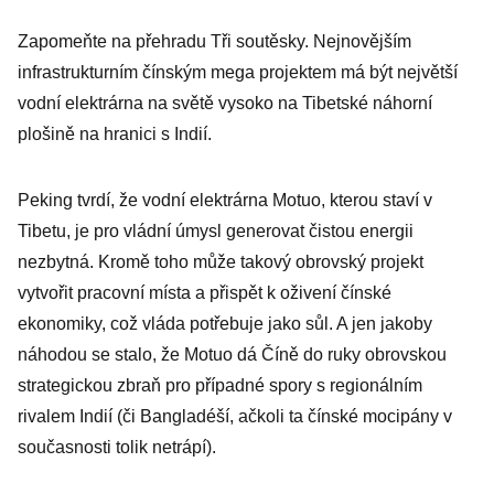
Zapomeňte na přehradu Tři soutěsky. Nejnovějším
infrastrukturním čínským mega projektem má být největší
vodní elektrárna na světě vysoko na Tibetské náhorní
plošině na hranici s Indií.
Peking tvrdí, že vodní elektrárna Motuo, kterou staví v
Tibetu, je pro vládní úmysl generovat čistou energii
nezbytná. Kromě toho může takový obrovský projekt
vytvořit pracovní místa a přispět k oživení čínské
ekonomiky, což vláda potřebuje jako sůl. A jen jakoby
náhodou se stalo, že Motuo dá Číně do ruky obrovskou
strategickou zbraň pro případné spory s regionálním
rivalem Indií (či Bangladéší, ačkoli ta čínské mocipány v
současnosti tolik netrápí).