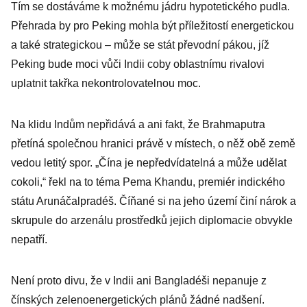
Tím se dostáváme k možnému jádru hypotetického pudla.
Přehrada by pro Peking mohla být příležitostí energetickou
a také strategickou – může se stát převodní pákou, jíž
Peking bude moci vůči Indii coby oblastnímu rivalovi
uplatnit takřka nekontrolovatelnou moc.
Na klidu Indům nepřidává a ani fakt, že Brahmaputra
přetíná společnou hranici právě v místech, o něž obě země
vedou letitý spor. „Čína je nepředvídatelná a může udělat
cokoli,“ řekl na to téma Pema Khandu, premiér indického
státu Arunáčalpradéš. Číňané si na jeho území činí nárok a
skrupule do arzenálu prostředků jejich diplomacie obvykle
nepatří.
Není proto divu, že v Indii ani Bangladéši nepanuje z
čínských zelenoenergetických plánů žádné nadšení.