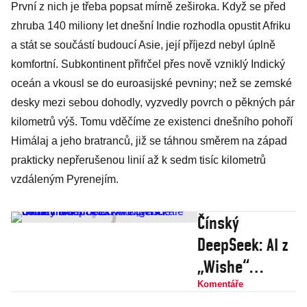
První z nich je třeba popsat mírně zeširoka. Když se před
zhruba 140 miliony let dnešní Indie rozhodla opustit Afriku
a stát se součástí budoucí Asie, její příjezd nebyl úplně
komfortní. Subkontinent přifrčel přes nově vzniklý Indický
oceán a vkousl se do euroasijské pevniny; než se zemské
desky mezi sebou dohodly, vyzvedly povrch o pěkných pár
kilometrů výš. Tomu vděčíme ze existenci dnešního pohoří
Himálaj a jeho bratranců, již se táhnou směrem na západ
prakticky nepřerušenou linií až k sedm tisíc kilometrů
vzdáleným Pyrenejím.
Čínský
DeepSeek: AI z
„Wishe“
dohání
Komentáře