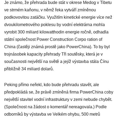
Je známo, že přehrada bude stát v okrese Medog v Tibetu
ve strmém kaňonu, v němž řeka vytváří zmíněnou
podkovovitou zatáčku. Využitím kinetické energie více než
dvoukilometrového poklesu by vodní elektrárna mohla
vyrobit 300 miliard kilowatthodin energie ročně, odhadla
státní společnost Power Construction Corpo ration of
China (častěji známá prostě jako PowerChina). To by byl
trojnásobek kapacity přehrady Tři soutěsky, která je v
současnosti největší na světě a jejíž výstavba stála Čínu
přibližně 34 miliard dolarů.
Peking přímo neřekl, kdo bude přehradu stavět, ale
předpokládá se, že právě zmíněná firma PowerChina coby
největší stavitel vodní infrastruktury v zemi nebude chybět.
(Společnost na žádost o komentář nereagovala.) Podle
odborníků by výstavba ve Velkém ohybu, 500 metrů