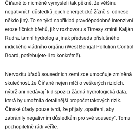
Číňané to nicméně vymysleli tak pěkně, že většinu
negativních důsledků jejich energetické žízně si odnese
někdo jiný. To se týká například pravděpodobné intenzivní
eroze říčních břehů, již v rozhovoru s Timesy zmínil Kalján
Rudra, tamní hydrolog a jinak předseda příslušného
indického vládního orgánu (West Bengal Pollution Control
Board, potřebujete-li to konkrétně).
Nervozitu úřadů sousedních zemí zde umocňuje zmíněná
skutečnost, že Číňané nejen mlčí o veškerých rizicích,
nýbrž ani nedávají k dispozici žádná hydrologická data,
která by umožnila detailnější propočet takových rizik.
Čínské úřady pouze tvrdí, že přijaly „opatření, aby
zabránily negativním důsledkům pro své sousedy“. Tomu
pochopitelně rádi věříte.