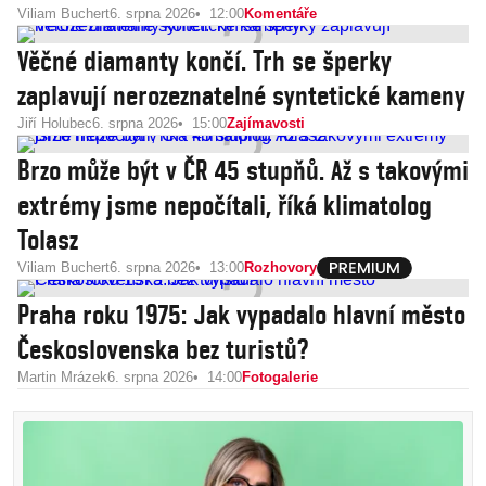
Viliam Buchert
6. srpna 2026
12:00
Komentáře
Věčné diamanty končí. Trh se šperky
zaplavují nerozeznatelné syntetické kameny
Jiří Holubec
6. srpna 2026
15:00
Zajímavosti
Brzo může být v ČR 45 stupňů. Až s takovými
extrémy jsme nepočítali, říká klimatolog
Tolasz
Viliam Buchert
6. srpna 2026
13:00
Rozhovory
Praha roku 1975: Jak vypadalo hlavní město
Československa bez turistů?
Martin Mrázek
6. srpna 2026
14:00
Fotogalerie