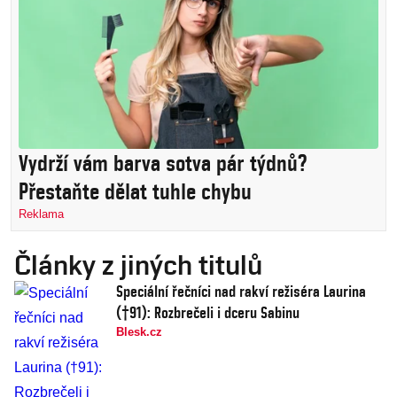
Vydrží vám barva sotva pár týdnů?
Přestaňte dělat tuhle chybu
Reklama
Články z jiných titulů
Speciální řečníci nad rakví režiséra Laurina
(†91): Rozbrečeli i dceru Sabinu
Blesk.cz