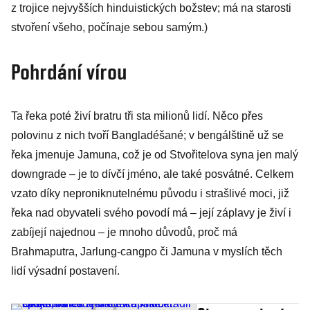
z trojice nejvyšších hinduistických božstev; má na starosti
stvoření všeho, počínaje sebou samým.)
Pohrdání vírou
Ta řeka poté živí bratru tři sta milionů lidí. Něco přes
polovinu z nich tvoří Bangladéšané; v bengálštině už se
řeka jmenuje Jamuna, což je od Stvořitelova syna jen malý
downgrade – je to dívčí jméno, ale také posvátné. Celkem
vzato díky neproniknutelnému původu i strašlivé moci, již
řeka nad obyvateli svého povodí má – její záplavy je živí i
zabíjejí najednou – je mnoho důvodů, proč má
Brahmaputra, Jarlung-cangpo či Jamuna v myslích těch
lidí výsadní postavení.