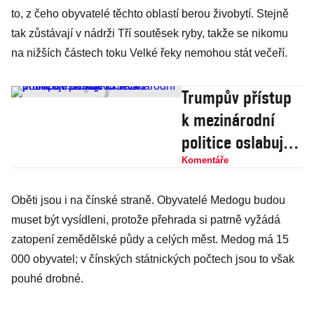
to, z čeho obyvatelé těchto oblastí berou živobytí. Stejně
tak zůstávají v nádrži Tří soutěsek ryby, takže se nikomu
na nižších částech toku Velké řeky nemohou stát večeří.
Trumpův přístup
k mezinárodní
politice oslabuje
USA a přibližuje
Komentáře
světovou válku
Oběti jsou i na čínské straně. Obyvatelé Medogu budou
muset být vysídleni, protože přehrada si patrně vyžádá
zatopení zemědělské půdy a celých měst. Medog má 15
000 obyvatel; v čínských státnických počtech jsou to však
pouhé drobné.