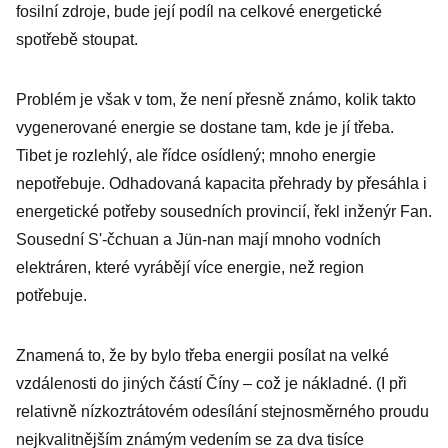
fosilní zdroje, bude její podíl na celkové energetické
spotřebě stoupat.
Problém je však v tom, že není přesně známo, kolik takto
vygenerované energie se dostane tam, kde je jí třeba.
Tibet je rozlehlý, ale řídce osídlený; mnoho energie
nepotřebuje. Odhadovaná kapacita přehrady by přesáhla i
energetické potřeby sousedních provincií, řekl inženýr Fan.
Sousední S'-čchuan a Jün-nan mají mnoho vodních
elektráren, které vyrábějí více energie, než region
potřebuje.
Znamená to, že by bylo třeba energii posílat na velké
vzdálenosti do jiných částí Číny – což je nákladné. (I při
relativně nízkoztrátovém odesílání stejnosměrného proudu
nejkvalitnějším známým vedením se za dva tisíce