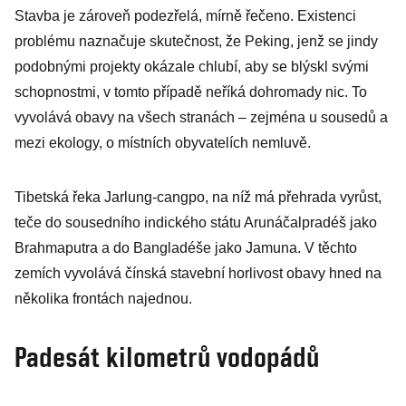
Stavba je zároveň podezřelá, mírně řečeno. Existenci
problému naznačuje skutečnost, že Peking, jenž se jindy
podobnými projekty okázale chlubí, aby se blýskl svými
schopnostmi, v tomto případě neříká dohromady nic. To
vyvolává obavy na všech stranách – zejména u sousedů a
mezi ekology, o místních obyvatelích nemluvě.
Tibetská řeka Jarlung-cangpo, na níž má přehrada vyrůst,
teče do sousedního indického státu Arunáčalpradéš jako
Brahmaputra a do Bangladéše jako Jamuna. V těchto
zemích vyvolává čínská stavební horlivost obavy hned na
několika frontách najednou.
Padesát kilometrů vodopádů