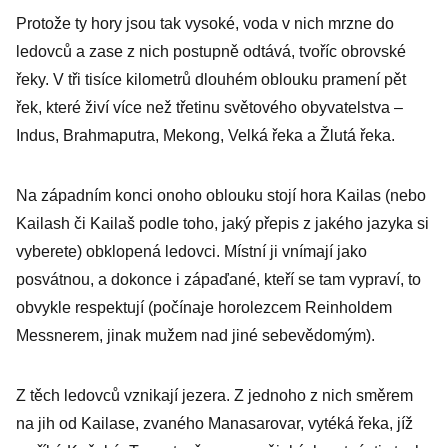
americkou
Protože ty hory jsou tak vysoké, voda v nich mrzne do
konkurenci.
ledovců a zase z nich postupně odtává, tvoříc obrovské
Skutečnou
řeky. V tři tisíce kilometrů dlouhém oblouku pramení pět
umělou
řek, které živí více než třetinu světového obyvatelstva –
inteligenci ale
Indus, Brahmaputra, Mekong, Velká řeka a Žlutá řeka.
nemá nikdo
Na západním konci onoho oblouku stojí hora Kailas (nebo
Kailash či Kailaš podle toho, jaký přepis z jakého jazyka si
vyberete) obklopená ledovci. Místní ji vnímají jako
posvátnou, a dokonce i zápaďané, kteří se tam vypraví, to
obvykle respektují (počínaje horolezcem Reinholdem
Messnerem, jinak mužem nad jiné sebevědomým).
Z těch ledovců vznikají jezera. Z jednoho z nich směrem
na jih od Kailase, zvaného Manasarovar, vytéká řeka, jíž