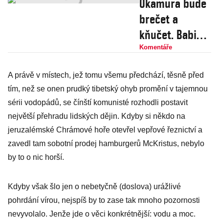
Okamura bude
brečet a
kňučet. Babiš,
Turek a
Komentáře
Macinka mu
A právě v místech, jež tomu všemu předchází, těsně před
ukradli české
tím, než se onen prudký tibetský ohyb promění v tajemnou
voliče i jeho
sérii vodopádů, se čínští komunisté rozhodli postavit
evropské
největší přehradu lidských dějin. Kdyby si někdo na
spojence
jeruzalémské Chrámové hoře otevřel vepřové řeznictví a
zavedl tam sobotní prodej hamburgerů McKristus, nebylo
by to o nic horší.
Kdyby však šlo jen o nebetyčně (doslova) urážlivé
pohrdání vírou, nejspíš by to zase tak mnoho pozornosti
nevyvolalo. Jenže jde o věci konkrétnější: vodu a moc.