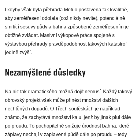
I kdyby však byla přehrada Motuo postavena tak kvalitně,
aby zemětřesení odolala (což nikdy nevíte), potenciálně
smrtící sesuvy půdy a bahna způsobené zemětřesením je
obtížné zvládat. Masivní výkopové práce spojené s
výstavbou přehrady pravděpodobnost takových katastrof
jedině zvýší.
Nezamýšlené důsledky
Na nic tak dramatického možná dojít nemusí. Každý takový
obrovský projekt však může přinést množství dalších
nechtěných dopadů. O Třech soutěskách je například
známo, že zachytává množství kalu, jenž by jinak plul dále
po proudu. To pochopitelně snižuje úrodnost bahna, které
záplavy nechají v zaplavené půdě dále po proudu – tedy