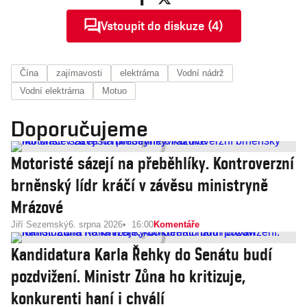
Vstoupit do diskuze (4)
Čína
zajímavosti
elektrárna
Vodní nádrž
Vodní elektrárna
Motuo
Doporučujeme
Motoristé sázejí na přeběhlíky. Kontroverzní
brněnský lídr kráčí v závěsu ministryně
Mrázové
Jiří Sezemský
6. srpna 2026
16:00
Komentáře
Kandidatura Karla Řehky do Senátu budí
pozdvižení. Ministr Zůna ho kritizuje,
konkurenti haní i chválí