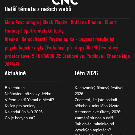
Další témata z našich webů
Moje Psychologie
Blesk Tlapky
Hráči na Blesku
iSport
Fantasy
Spotřebitelské testy
Blesku
Nemovitosti
Psychologika - podcast rozbíjející
psychologické mýty
Fotbalové přestupy ONLINE
Eventový
prostor Level 9
OKTAGON 92: Szabová vs. Pudilová
Chance Liga
2026/27
Aktuálně
Léto 2026
Epicentrum
Karlovarský filmový festival
Neštovice: příznaky, léčba
2026
V čem jezdí Yamal a Mesii?
Znamení, že jste potkali
Kvízy pro seniory
někoho z minulého života
Kalendář úplňků 2026
Astronomické úkazy 2026:
Co je bodycount?
zatmění slunce a další
Jak obléci miminko při
vysokých teplotách?