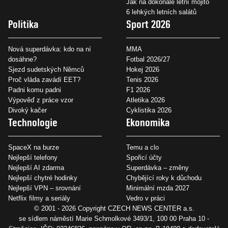
Jak na dokonalé letní mojito
6 lehkých letních salátů
Politika
Sport 2026
Nová superdávka: kdo na ní
MMA
dosáhne?
Fotbal 2026/27
Sjezd sudetských Němců
Hokej 2026
Proč vláda zavádí EET?
Tenis 2026
Padni komu padni
F1 2026
Výpověď z práce vzor
Atletika 2026
Divoký kačer
Cyklistika 2026
Technologie
Ekonomika
SpaceX na burze
Temu a clo
Nejlepší telefony
Spořicí účty
Nejlepší AI zdarma
Superdávka – změny
Nejlepší chytré hodinky
Chybějící roky k důchodu
Nejlepší VPN – srovnání
Minimální mzda 2027
Netflix filmy a seriály
Vedro v práci
© 2001 - 2026 Copyright
CZECH NEWS CENTER a.s.
se sídlem náměstí Marie Schmolkové 3493/1, 100 00 Praha 10 -