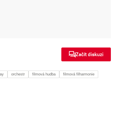
Začít diskuzi
lay
orchestr
filmová hudba
filmová filharmonie