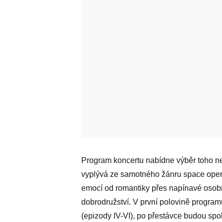
Program koncertu nabídne výběr toho nej
vyplývá ze samotného žánru space opery,
emocí od romantiky přes napínavé oso
dobrodružství. V první polovině program
(epizody IV-VI), po přestávce budou spol