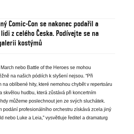
ný Comic-Con se nakonec podařil a
 lidi z celého Česka. Podívejte se na
galerii kostýmů
l March nebo Battle of the Heroes se mohou
ěžně na našich pódiích k slyšení nejsou. “Při
na oblíbené hity, které nemohou chybět v repertoáru
 skvělou hudbu, která zůstává při koncertním
nohdy můžeme poslechnout jen ze svých sluchátek.
 podání profesionálního orchestru získává zcela jiný
ld nebo Luke a Leia,” vysvětluje ředitel a dramaturg