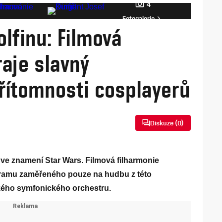
4
Fotogalerie
lfinu: Filmová
raje slavný
řítomnosti cosplayerů
Diskuze (
0
)
 ve znamení Star Wars. Filmová filharmonie
gramu zaměřeného pouze na hudbu z této
lkého symfonického orchestru.