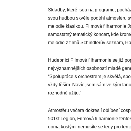
Skladby, které jsou na programu, pocház
svou hudbou skvěle podtrhl atmosféru s
melodie klasikou. Filmová filharmonie Jo
samostatný tematický koncert, kde krome
melodie z filmů Schindlerův seznam, Har
Hudebníci Filmové filharmonie se již pop
nejvýznamnějších osobností mladé genera
“Spolupráce s orchestrem je skvělá, sp
vždy těším. Navíc jsem sám velkým fan
rozhodně užiju.”
Atmosféru večera dokreslí oblíbení cosp
501st Legion, Filmová filharmonie tentok
doma kostým, nemusíte se tedy pro tento