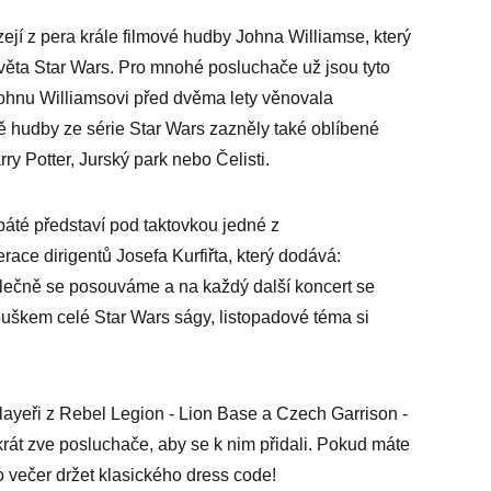
ejí z pera krále filmové hudby Johna Williamse, který
věta Star Wars. Pro mnohé posluchače už jsou tyto
hnu Williamsovi před dvěma lety věnovala
̌ hudby ze série Star Wars zazněly také oblíbené
ry Potter, Jurský park nebo Čelisti.
áté představí pod taktovkou jedné z
ce dirigentů Josefa Kurfiřta, který dodává:
olečně se posouváme a na každý další koncert se
ouškem celé Star Wars ságy, listopadové téma si
layeři z Rebel Legion - Lion Base a Czech Garrison -
rát zve posluchače, aby se k nim přidali. Pokud máte
 večer držet klasického dress code!