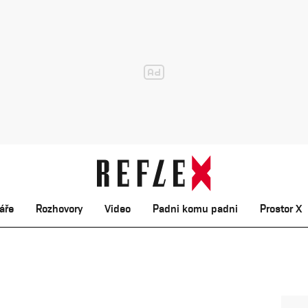
áře
Rozhovory
Video
Padni komu padni
Prostor X