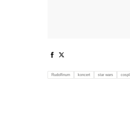
Rudolfinum
koncert
star wars
cosp