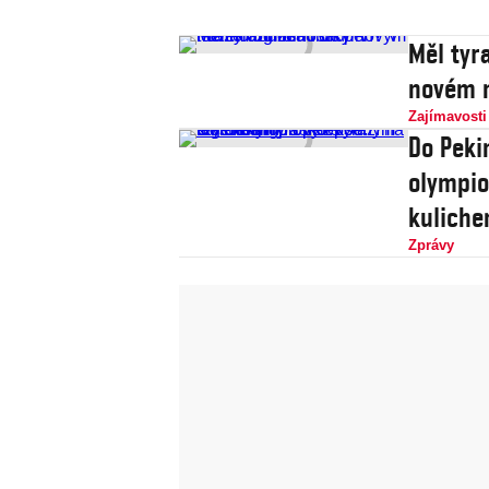
Měl tyr
novém m
Zajímavosti
Do Peki
olympio
kulich
Zprávy