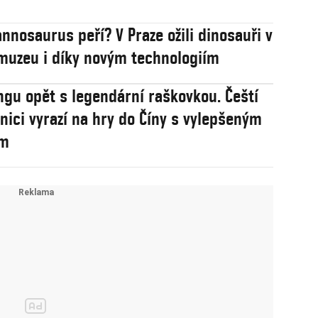
annosaurus peří? V Praze ožili dinosauři v
uzeu i díky novým technologiím
ngu opět s legendární raškovkou. Čeští
nici vyrazí na hry do Číny s vylepšeným
em