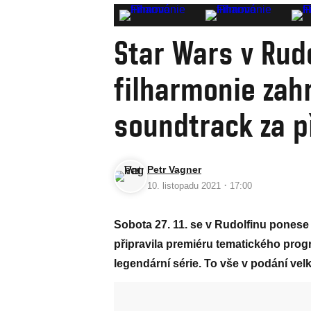
Star Wars v Rudo
filharmonie zah
soundtrack za p
Petr Vagner
·
10. listopadu 2021
17:00
Sobota 27. 11. se v Rudolfinu ponese
připravila premiéru tematického pro
legendární série. To vše v podání ve