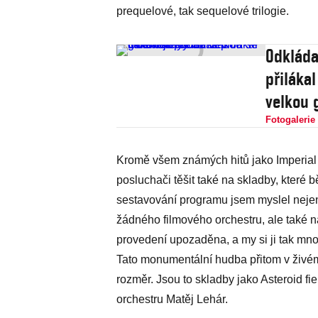
prequelové, tak sequelové trilogie.
Odkláda
přilákal
velkou 
Fotogalerie
Kromě všem známých hitů jako Imperia
posluchači těšit také na skladby, které b
sestavování programu jsem myslel nejen 
žádného filmového orchestru, ale také na
provedení upozaděna, a my si ji tak m
Tato monumentální hudba přitom v živém
rozměr. Jsou to skladby jako Asteroid fie
orchestru Matěj Lehár.