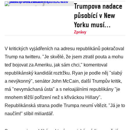
Trumpova nadace
působící v New
Yorku musí
skončit. Má potíže
Zprávy
se zákonem
V kritických vyjádřeních na adresu republikánů pokračoval
Trump na twitteru. "Je skvělé, že jsem ztratil pouta a mohu
teď bojovat za Ameriku, jak sám chci," komentoval
republikánský kandidát roztržku. Ryan je podle něj "slabý
a nevýkonný", senátor John McCain, další Trumpův kritik,
má "nevymáchaná ústa" a s neloajálními republikány "je
mnohem těžší pořízení než s křiváckou Hillary".
Republikánská strana podle Trumpa neumí vítězit. "Já je to
naučím!" slíbil miliardář.