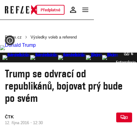
Předplatné
Reflex.cz
Výsledky voleb a referend
6
Fotogalerie
Trump se odvrací od
republikánů, bojovat prý bude
po svém
ČTK
0
·
12. října 2016
12:30