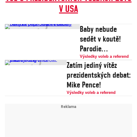
V USA
Baby nebude
sedět v koutě!
Parodie
prezidentské
Výsledky voleb a referend
Zatím jediný vítěz
debaty baví lidi
prezidentských debat:
napříč interntem
Mike Pence!
Výsledky voleb a referend