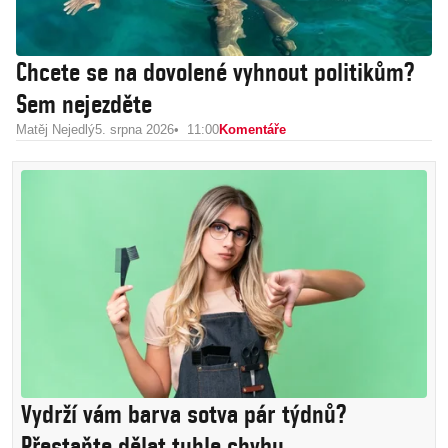
Chcete se na dovolené vyhnout politikům?
Sem nejezděte
Matěj Nejedlý
5. srpna 2026
11:00
Komentáře
Vydrží vám barva sotva pár týdnů?
Přestaňte dělat tuhle chybu