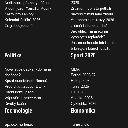
Neštovice: příznaky, léčba
2026
V čem jezdí Yamal a Mesii?
Znamení, že jste potkali
Kvízy pro seniory
někoho z minulého života
Kalendář úplňků 2026
Astronomické úkazy 2026:
Co je bodycount?
zatmění slunce a další
Jak obléci miminko při
vysokých teplotách?
Jak na dokonalé letní mojito
6 lehkých letních salátů
Politika
Sport 2026
Nová superdávka: kdo na ní
MMA
dosáhne?
Fotbal 2026/27
Sjezd sudetských Němců
Hokej 2026
Proč vláda zavádí EET?
Tenis 2026
Padni komu padni
F1 2026
Výpověď z práce vzor
Atletika 2026
Divoký kačer
Cyklistika 2026
Technologie
Ekonomika
SpaceX na burze
Temu a clo