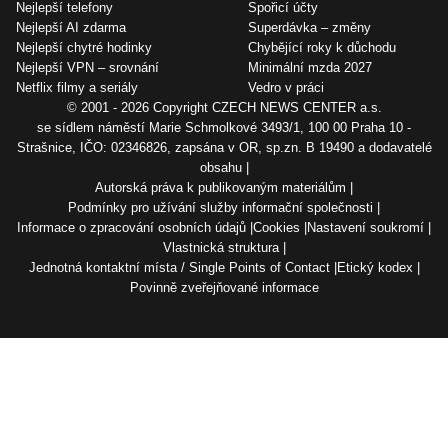
Nejlepší telefony
Spořicí účty
Nejlepší AI zdarma
Superdávka – změny
Nejlepší chytré hodinky
Chybějící roky k důchodu
Nejlepší VPN – srovnání
Minimální mzda 2027
Netflix filmy a seriály
Vedro v práci
© 2001 - 2026 Copyright
CZECH NEWS CENTER a.s.
se sídlem náměstí Marie Schmolkové 3493/1, 100 00 Praha 10 -
Strašnice, IČO: 02346826, zapsána v OR, sp.zn. B 19490 a dodavatelé
obsahu
Autorská práva k publikovaným materiálům
Podmínky pro užívání služby informační společnosti
Informace o zpracování osobních údajů
Cookies
Nastavení soukromí
Vlastnická struktura
Jednotná kontaktní místa / Single Points of Contact
Etický kodex
Povinně zveřejňované informace