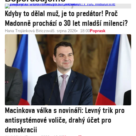
Kdyby to dělal muž, je to predátor! Proč
Madonně prochází o 30 let mladší milenci?
Hana Trojánková Biriczová
5. srpna 2026
18:00
Poprask
Macinkova válka s novináři: Levný trik pro
antisystémové voliče, drahý účet pro
demokracii