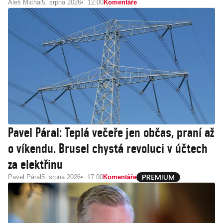
Aleš Michal
5. srpna 2026
12:00
Komentáře
Pavel Páral: Teplá večeře jen občas, praní až
o víkendu. Brusel chystá revoluci v účtech
za elektřinu
Pavel Páral
5. srpna 2026
17:00
Komentáře