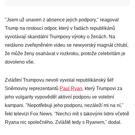
"Jsem už unaven z absence jejich podpory," reagoval
Trump na rostoucí odpor, který v řadách republikánů
vyvolávají skandální Trumpovy výroky o ženách. Na
nedávno zveřejněném videu se newyorský magnát chlubí,
že může ženy osahávat v rozkroku, protože celebritám je
dovoleno vše.
Zvláštní Trumpovu nevoli vyvolal republikánský šéf
Sněmovny reprezentantů
Paul Ryan
, který Trumpovi za
jeho vulgarity vypověděl aktivní podporu ve volební
kampani. "Nepotřebuji jeho podporu, nezáleží mi na ní,"
řekl televizi Fox News. "Nechci mít s takovými lidmi včetně
Ryana nic společného. Zvláště tedy s Ryanem," dodal.