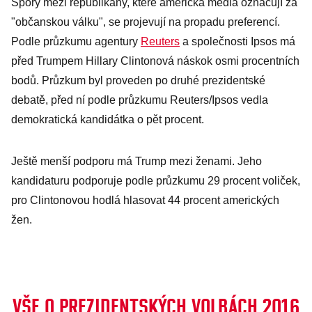
Spory mezi republikány, které americká média označují za
"občanskou válku", se projevují na propadu preferencí.
Podle průzkumu agentury
Reuters
a společnosti Ipsos má
před Trumpem Hillary Clintonová náskok osmi procentních
bodů. Průzkum byl proveden po druhé prezidentské
debatě, před ní podle průzkumu Reuters/Ipsos vedla
demokratická kandidátka o pět procent.
Ještě menší podporu má Trump mezi ženami. Jeho
kandidaturu podporuje podle průzkumu 29 procent voliček,
pro Clintonovou hodlá hlasovat 44 procent amerických
žen.
VŠE O PREZIDENTSKÝCH VOLBÁCH 2016