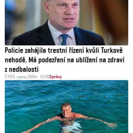
Policie zahájila trestní řízení kvůli Turkově
nehodě. Má podezření na ublížení na zdraví
z nedbalosti
ČTK
5. srpna 2026
13:00
Zprávy