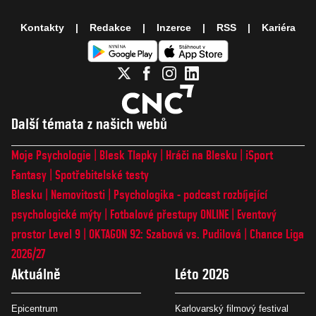
Kontakty
Redakce
Inzerce
RSS
Kariéra
Další témata z našich webů
Moje Psychologie
Blesk Tlapky
Hráči na Blesku
iSport
Fantasy
Spotřebitelské testy
Blesku
Nemovitosti
Psychologika - podcast rozbíjející
psychologické mýty
Fotbalové přestupy ONLINE
Eventový
prostor Level 9
OKTAGON 92: Szabová vs. Pudilová
Chance Liga
2026/27
Aktuálně
Léto 2026
Epicentrum
Karlovarský filmový festival