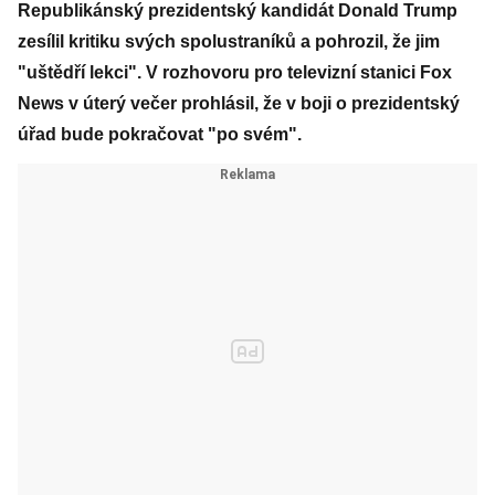
Republikánský prezidentský kandidát Donald Trump
zesílil kritiku svých spolustraníků a pohrozil, že jim
"uštědří lekci". V rozhovoru pro televizní stanici Fox
News v úterý večer prohlásil, že v boji o prezidentský
úřad bude pokračovat "po svém".