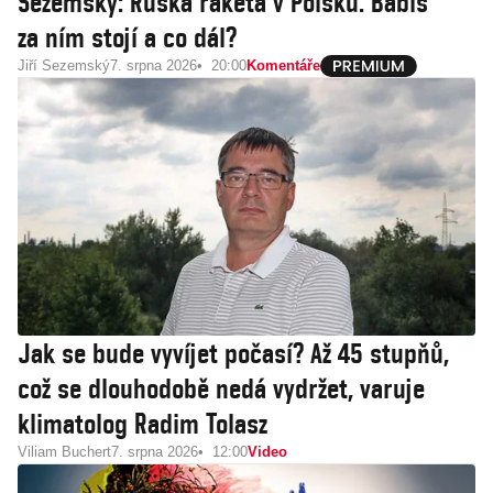
Sezemský: Ruská raketa v Polsku. Babiš
za ním stojí a co dál?
Jiří Sezemský
7. srpna 2026
20:00
Komentáře
Jak se bude vyvíjet počasí? Až 45 stupňů,
což se dlouhodobě nedá vydržet, varuje
klimatolog Radim Tolasz
Viliam Buchert
7. srpna 2026
12:00
Video