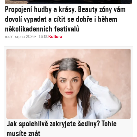
Propojení hudby a krásy. Beauty zóny vám
dovolí vypadat a cítit se dobře i během
několikadenních festivalů
red
7. srpna 2026
16:00
Kultura
Jak spolehlivě zakryjete šediny? Tohle
musíte znát