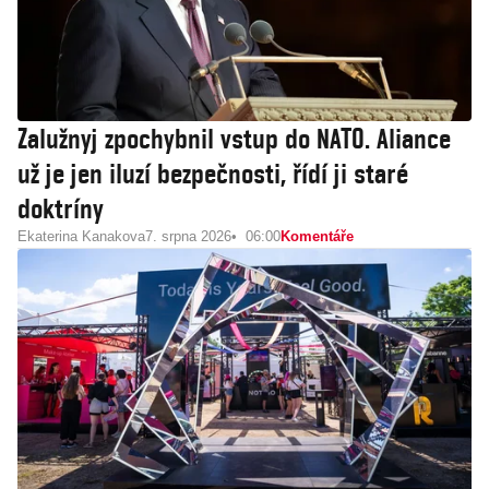
Zalužnyj zpochybnil vstup do NATO. Aliance
už je jen iluzí bezpečnosti, řídí ji staré
doktríny
Ekaterina Kanakova
7. srpna 2026
06:00
Komentáře