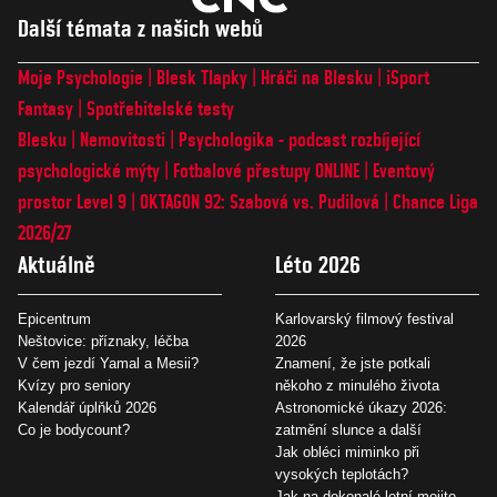
Další témata z našich webů
Moje Psychologie
Blesk Tlapky
Hráči na Blesku
iSport
Fantasy
Spotřebitelské testy
Blesku
Nemovitosti
Psychologika - podcast rozbíjející
psychologické mýty
Fotbalové přestupy ONLINE
Eventový
prostor Level 9
OKTAGON 92: Szabová vs. Pudilová
Chance Liga
2026/27
Aktuálně
Léto 2026
Epicentrum
Karlovarský filmový festival
Neštovice: příznaky, léčba
2026
V čem jezdí Yamal a Mesii?
Znamení, že jste potkali
Kvízy pro seniory
někoho z minulého života
Kalendář úplňků 2026
Astronomické úkazy 2026:
Co je bodycount?
zatmění slunce a další
Jak obléci miminko při
vysokých teplotách?
Jak na dokonalé letní mojito