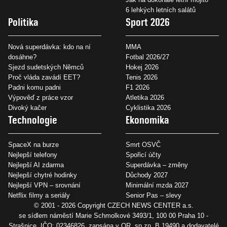
6 lehkých letních salátů
Politika
Sport 2026
Nová superdávka: kdo na ní
MMA
dosáhne?
Fotbal 2026/27
Sjezd sudetských Němců
Hokej 2026
Proč vláda zavádí EET?
Tenis 2026
Padni komu padni
F1 2026
Výpověď z práce vzor
Atletika 2026
Divoký kačer
Cyklistika 2026
Technologie
Ekonomika
SpaceX na burze
Smrt OSVČ
Nejlepší telefony
Spořicí účty
Nejlepší AI zdarma
Superdávka – změny
Nejlepší chytré hodinky
Důchody 2027
Nejlepší VPN – srovnání
Minimální mzda 2027
Netflix filmy a seriály
Senior Pas – slevy
© 2001 - 2026 Copyright
CZECH NEWS CENTER a.s.
se sídlem náměstí Marie Schmolkové 3493/1, 100 00 Praha 10 -
Strašnice, IČO: 02346826, zapsána v OR, sp.zn. B 19490 a dodavatelé