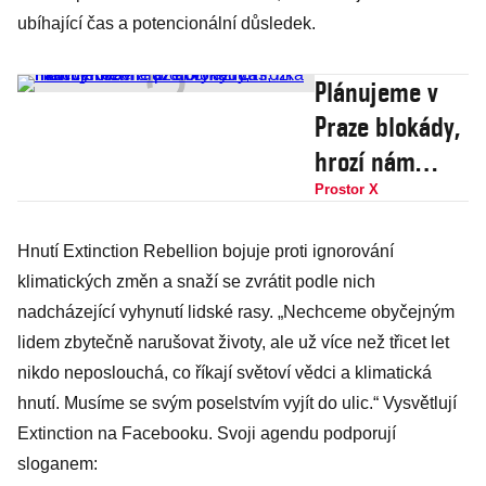
ubíhající čas a potencionální důsledek.
Plánujeme v
Praze blokády,
hrozí nám
vymření a už
Prostor X
dochází čas,
Hnutí Extinction Rebellion bojuje proti ignorování
říká mluvčí
klimatických změn a snaží se zvrátit podle nich
Rebelie proti
nadcházející vyhynutí lidské rasy. „Nechceme obyčejným
vyhynutí
lidem zbytečně narušovat životy, ale už více než třicet let
Holcnerová
nikdo neposlouchá, co říkají světoví vědci a klimatická
hnutí. Musíme se svým poselstvím vyjít do ulic.“ Vysvětlují
Extinction na Facebooku. Svoji agendu podporují
sloganem: