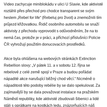
Video zachycuje miniblokádu v ulici U Slavie, kde aktivisté
roztáhli přes přechod pro chodce transparent se svým
heslem „Rebel for life“ (Rebeluj pro život) a znemožnili tím
průjezd křižovatkou. Řidič osobního automobilu se snaží
aktivisty z přechodu vyprovodit s odůvodněním, že na to
nemá čas, protože je v práci, a příchozí příslušníci Policie
ČR vyhrožují použitím donucovacích prostředků.
Akce byla ohlášena na webových stránkách Extinction
Rebellion slovy: „V pátek 11. a v sobotu 12. října se
rebelové z celé země spojí v Praze a budou pořádat
nápadité akce narušující běžný chod věcí.“ Nicméně o
nápaditosti této podoby rebélie by se dalo spekulovat. Za
zajímavější by se dala považovat instalace na pražském
Náměstí republiky, kde aktivisté zbudovali šibenici a lidé
stáli s oprátkami na kostkách ledu, znázorňujících náš