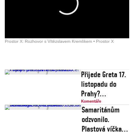
Prostor X: Rozhovor s Vítězslavem Kremlíkem • Prostor X
Přijede Greta 17.
listopadu do
Prahy?
Nenechme si
Komentáře
Samaritánům
ukrást kulaté
odzvonilo.
výročí sametové
Plastová víčka
revoluce!