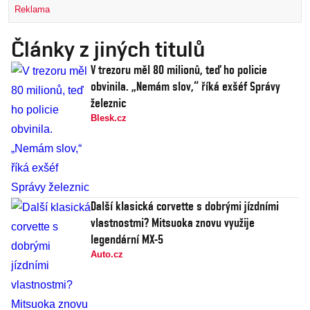
Reklama
Články z jiných titulů
V trezoru měl 80 milionů, teď ho policie
obvinila. „Nemám slov,“ říká exšéf Správy
železnic
Blesk.cz
Další klasická corvette s dobrými jízdními
vlastnostmi? Mitsuoka znovu využije
legendární MX-5
Auto.cz