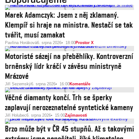
Marek Adamczyk: Jsem z něj zklamaný.
Klempíř si hraje na ministra. Nestačí se tak
tvářit, musí zamakat
Pavlína Horáková
6. srpna 2026
18:00
Prostor X
Motoristé sázejí na přeběhlíky. Kontroverzní
brněnský lídr kráčí v závěsu ministryně
Mrázové
Jiří Sezemský
6. srpna 2026
16:00
Komentáře
Věčné diamanty končí. Trh se šperky
zaplavují nerozeznatelné syntetické kameny
Jiří Holubec
6. srpna 2026
15:00
Zajímavosti
Brzo může být v ČR 45 stupňů. Až s takovými
extrémy jsme nepočítali, říká klimatolog