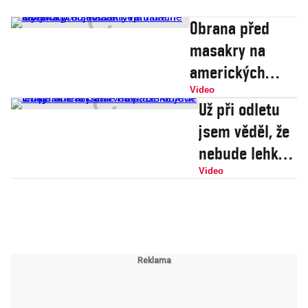
Obrana před
masakry na
amerických
školách? Ve
Video
Už při odletu
třídách se
jsem věděl, že
začaly objevovat
nebude lehký
neprůstřelné
se vrátit. Jan
Video
kryty
Tříska se
objevil v
dojemné
reklamě na
pražské letiště