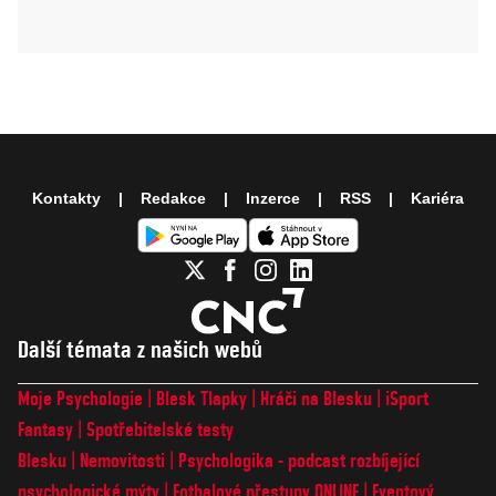
Kontakty
Redakce
Inzerce
RSS
Kariéra
Další témata z našich webů
Moje Psychologie
Blesk Tlapky
Hráči na Blesku
iSport
Fantasy
Spotřebitelské testy
Blesku
Nemovitosti
Psychologika - podcast rozbíjející
psychologické mýty
Fotbalové přestupy ONLINE
Eventový