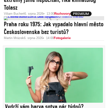
Tolasz
Viliam Buchert
6. srpna 2026
13:00
Rozhovory
Praha roku 1975: Jak vypadalo hlavní město
Československa bez turistů?
Martin Mrázek
6. srpna 2026
14:00
Fotogalerie
Vydrží vám barva sotva pár týdnů?