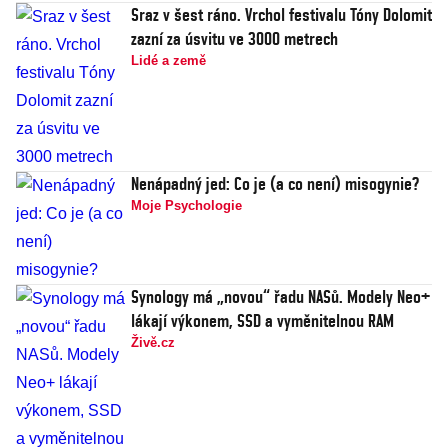
Sraz v šest ráno. Vrchol festivalu Tóny Dolomit
zazní za úsvitu ve 3000 metrech
Lidé a země
Nenápadný jed: Co je (a co není) misogynie?
Moje Psychologie
Synology má „novou“ řadu NASů. Modely Neo+
lákají výkonem, SSD a vyměnitelnou RAM
Živě.cz