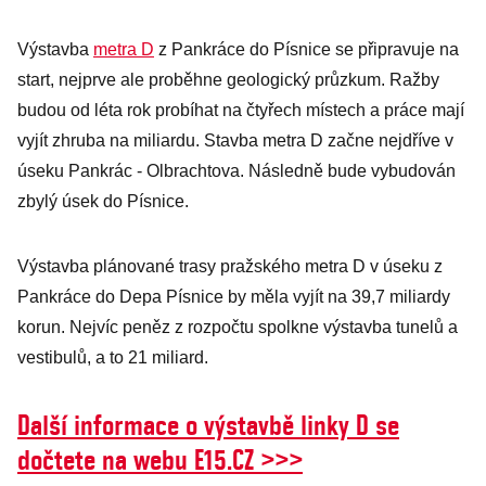
Výstavba
metra D
z Pankráce do Písnice se připravuje na
start, nejprve ale proběhne geologický průzkum. Ražby
budou od léta rok probíhat na čtyřech místech a práce mají
vyjít zhruba na miliardu. Stavba metra D začne nejdříve v
úseku Pankrác - Olbrachtova. Následně bude vybudován
zbylý úsek do Písnice.
Výstavba plánované trasy pražského metra D v úseku z
Pankráce do Depa Písnice by měla vyjít na 39,7 miliardy
korun. Nejvíc peněz z rozpočtu spolkne výstavba tunelů a
vestibulů, a to 21 miliard.
Další informace o výstavbě linky D se
dočtete na webu E15.CZ >>>