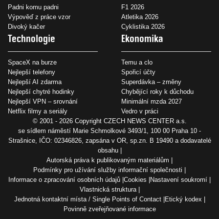
Padni komu padni
F1 2026
Výpověď z práce vzor
Atletika 2026
Divoký kačer
Cyklistika 2026
Technologie
Ekonomika
SpaceX na burze
Temu a clo
Nejlepší telefony
Spořicí účty
Nejlepší AI zdarma
Superdávka – změny
Nejlepší chytré hodinky
Chybějící roky k důchodu
Nejlepší VPN – srovnání
Minimální mzda 2027
Netflix filmy a seriály
Vedro v práci
© 2001 - 2026 Copyright
CZECH NEWS CENTER a.s.
se sídlem náměstí Marie Schmolkové 3493/1, 100 00 Praha 10 -
Strašnice, IČO: 02346826, zapsána v OR, sp.zn. B 19490 a dodavatelé
obsahu
Autorská práva k publikovaným materiálům
Podmínky pro užívání služby informační společnosti
Informace o zpracování osobních údajů
Cookies
Nastavení soukromí
Vlastnická struktura
Jednotná kontaktní místa / Single Points of Contact
Etický kodex
Povinně zveřejňované informace