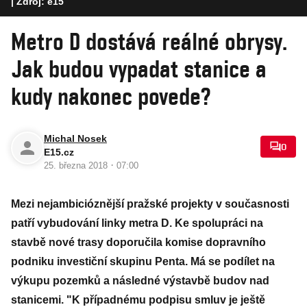
| Zdroj: e15
Metro D dostává reálné obrysy.
Jak budou vypadat stanice a
kudy nakonec povede?
Michal Nosek
0
E15.cz
·
25. března 2018
07:00
Mezi nejambicióznější pražské projekty v současnosti
patří vybudování linky metra D. Ke spolupráci na
stavbě nové trasy doporučila komise dopravního
podniku investiční skupinu Penta. Má se podílet na
výkupu pozemků a následné výstavbě budov nad
stanicemi. "K případnému podpisu smluv je ještě