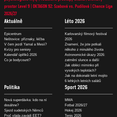
prostor Level 9
OKTAGON 92: Szabová vs. Pudilová
Chance Liga
2026/27
Aktuálně
Léto 2026
Epicentrum
Karlovarský filmový festival
Neštovice: příznaky, léčba
2026
V čem jezdí Yamal a Mesii?
Znamení, že jste potkali
Kvízy pro seniory
někoho z minulého života
Kalendář úplňků 2026
Astronomické úkazy 2026:
Co je bodycount?
zatmění slunce a další
Jak obléci miminko při
vysokých teplotách?
Jak na dokonalé letní mojito
6 lehkých letních salátů
Politika
Sport 2026
Nová superdávka: kdo na ní
MMA
dosáhne?
Fotbal 2026/27
Sjezd sudetských Němců
Hokej 2026
Proč vláda zavádí EET?
Tenis 2026