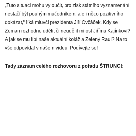
„Tuto situaci mohu vyloučit, pro zisk státního vyznamenání
nestačí být pouhým mučedníkem, ale i něco pozitivního
dokázat,“ říká mluvčí prezidenta Jiří Ovčáček. Kdy se
Zeman rozhodne udělit či neudělit milost Jiřímu Kajínkovi?
A jak se mu líbí naše aktuální koláž a Zelený Raul? Na to
vše odpovídal v našem videu. Podívejte se!
Tady záznam celého rozhovoru z pořadu ŠTRUNC!: