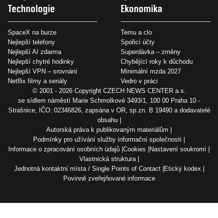
Technologie
Ekonomika
SpaceX na burze
Temu a clo
Nejlepší telefony
Spořicí účty
Nejlepší AI zdarma
Superdávka – změny
Nejlepší chytré hodinky
Chybějící roky k důchodu
Nejlepší VPN – srovnání
Minimální mzda 2027
Netflix filmy a seriály
Vedro v práci
© 2001 - 2026 Copyright
CZECH NEWS CENTER a.s.
se sídlem náměstí Marie Schmolkové 3493/1, 100 00 Praha 10 -
Strašnice, IČO: 02346826, zapsána v OR, sp.zn. B 19490 a dodavatelé
obsahu
Autorská práva k publikovaným materiálům
Podmínky pro užívání služby informační společnosti
Informace o zpracování osobních údajů
Cookies
Nastavení soukromí
Vlastnická struktura
Jednotná kontaktní místa / Single Points of Contact
Etický kodex
Povinně zveřejňované informace