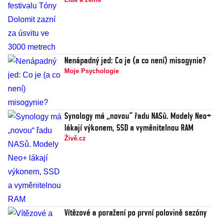
Nenápadný jed: Co je (a co není) misogynie?
Moje Psychologie
Synology má „novou“ řadu NASů. Modely Neo+
lákají výkonem, SSD a vyměnitelnou RAM
Živě.cz
Vítězové a poražení po první polovině sezóny