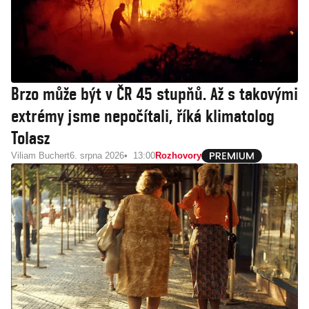
Brzo může být v ČR 45 stupňů. Až s takovými
extrémy jsme nepočítali, říká klimatolog
Tolasz
Viliam Buchert
6. srpna 2026
13:00
Rozhovory