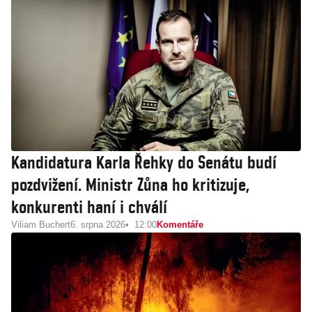
Kandidatura Karla Řehky do Senátu budí
pozdvižení. Ministr Zůna ho kritizuje,
konkurenti haní i chválí
Viliam Buchert
6. srpna 2026
12:00
Komentáře