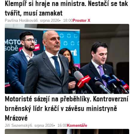
Klempíř si hraje na ministra. Nestačí se tak
tvářit, musí zamakat
Pavlína Horáková
6. srpna 2026
18:00
Prostor X
Motoristé sázejí na přeběhlíky. Kontroverzní
brněnský lídr kráčí v závěsu ministryně
Mrázové
Jiří Sezemský
6. srpna 2026
16:00
Komentáře