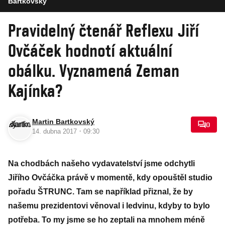
Bartkovský
Pravidelný čtenář Reflexu Jiří
Ovčáček hodnotí aktuální
obálku. Vyznamená Zeman
Kajínka?
Martin Bartkovský
0
·
14. dubna 2017
09:30
Na chodbách našeho vydavatelství jsme odchytli
Jiřího Ovčáčka právě v momentě, kdy opouštěl studio
pořadu ŠTRUNC. Tam se například přiznal, že by
našemu prezidentovi věnoval i ledvinu, kdyby to bylo
potřeba. To my jsme se ho zeptali na mnohem méně