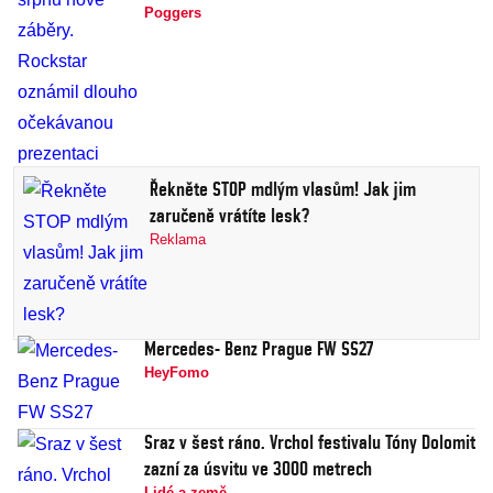
Poggers
Řekněte STOP mdlým vlasům! Jak jim
zaručeně vrátíte lesk?
Reklama
Mercedes- Benz Prague FW SS27
HeyFomo
Sraz v šest ráno. Vrchol festivalu Tóny Dolomit
zazní za úsvitu ve 3000 metrech
Lidé a země