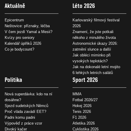
Aktuálně
Léto 2026
Epicentrum
Karlovarský filmový festival
Neštovice: příznaky, léčba
2026
V čem jezdí Yamal a Mesii?
Znamení, že jste potkali
Kvízy pro seniory
někoho z minulého života
Kalendář úplňků 2026
Astronomické úkazy 2026:
Co je bodycount?
zatmění slunce a další
Jak obléci miminko při
vysokých teplotách?
Jak na dokonalé letní mojito
6 lehkých letních salátů
Politika
Sport 2026
Nová superdávka: kdo na ní
MMA
dosáhne?
Fotbal 2026/27
Sjezd sudetských Němců
Hokej 2026
Proč vláda zavádí EET?
Tenis 2026
Padni komu padni
F1 2026
Výpověď z práce vzor
Atletika 2026
Divoký kačer
Cyklistika 2026