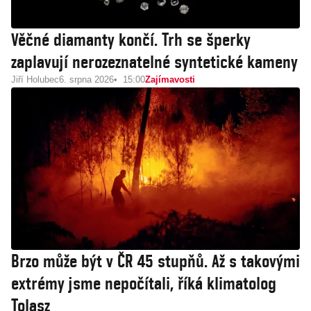
Věčné diamanty končí. Trh se šperky
zaplavují nerozeznatelné syntetické kameny
Jiří Holubec
6. srpna 2026
15:00
Zajímavosti
Brzo může být v ČR 45 stupňů. Až s takovými
extrémy jsme nepočítali, říká klimatolog
Tolasz