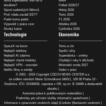
Nová superdávka: kdo na ní
MMA
dosáhne?
Fotbal 2026/27
Sjezd sudetských Němců
Hokej 2026
Proč vláda zavádí EET?
Tenis 2026
Padni komu padni
F1 2026
Výpověď z práce vzor
Atletika 2026
Divoký kačer
Cyklistika 2026
Technologie
Ekonomika
SpaceX na burze
Temu a clo
Nejlepší telefony
Spořicí účty
Nejlepší AI zdarma
Superdávka – změny
Nejlepší chytré hodinky
Chybějící roky k důchodu
Nejlepší VPN – srovnání
Minimální mzda 2027
Netflix filmy a seriály
Vedro v práci
© 2001 - 2026 Copyright
CZECH NEWS CENTER a.s.
se sídlem náměstí Marie Schmolkové 3493/1, 100 00 Praha 10 -
Strašnice, IČO: 02346826, zapsána v OR, sp.zn. B 19490 a dodavatelé
obsahu
Autorská práva k publikovaným materiálům
Podmínky pro užívání služby informační společnosti
Informace o zpracování osobních údajů
Cookies
Nastavení soukromí