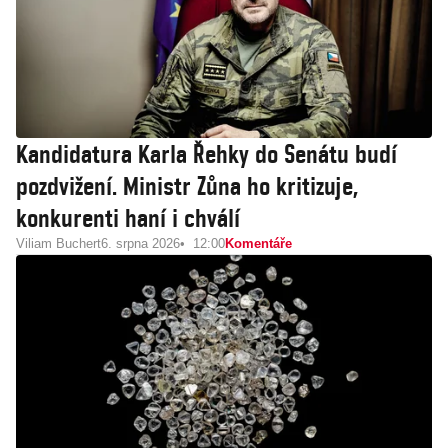
Kandidatura Karla Řehky do Senátu budí
pozdvižení. Ministr Zůna ho kritizuje,
konkurenti haní i chválí
Viliam Buchert
6. srpna 2026
12:00
Komentáře