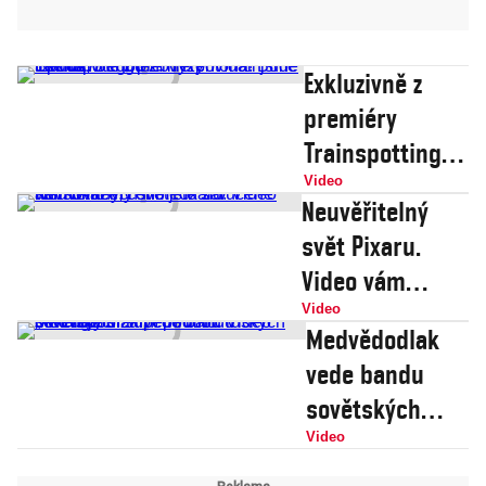
Exkluzivně z
premiéry
Trainspottingu
2: Vyzpovídali
Video
Neuvěřitelný
jsme Spuda,
svět Pixaru.
Begbieho i
Video vám
Rentona! Bude
ukáže, čeho jste
Video
třetí díl?
Medvědodlak
si v
vede bandu
animovaných
sovětských
filmech
superhrdinů.
Video
zaručeně
Video odhaluje