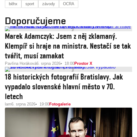
běhx
sport
závody
OCRA
Doporučujeme
Marek Adamczyk: Jsem z něj zklamaný.
Klempíř si hraje na ministra. Nestačí se tak
tvářit, musí zamakat
Pavlína Horáková
6. srpna 2026
18:00
Prostor X
18 historických fotografií Bratislavy. Jak
vypadalo slovenské hlavní město v 70.
letech
lam
6. srpna 2026
19:00
Fotogalerie