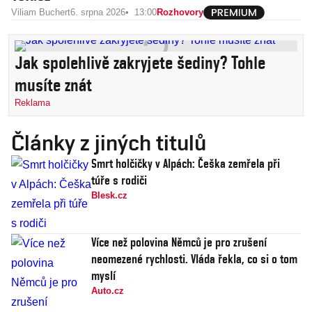
Viliam Buchert
6. srpna 2026
13:00
Rozhovory
Jak spolehlivě zakryjete šediny? Tohle
musíte znát
Reklama
Články z jiných titulů
Smrt holčičky v Alpách: Češka zemřela při
túře s rodiči
Blesk.cz
Více než polovina Němců je pro zrušení
neomezené rychlosti. Vláda řekla, co si o tom
myslí
Auto.cz