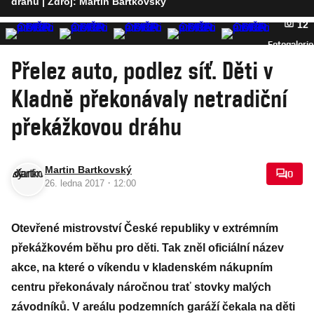
dráhu
| Zdroj: Martin Bartkovský
12
Fotogalerie
Přelez auto, podlez síť. Děti v
Kladně překonávaly netradiční
překážkovou dráhu
Martin Bartkovský
0
·
26. ledna 2017
12:00
Otevřené mistrovství České republiky v extrémním
překážkovém běhu pro děti. Tak zněl oficiální název
akce, na které o víkendu v kladenském nákupním
centru překonávaly náročnou trať stovky malých
závodníků. V areálu podzemních garáží čekala na děti