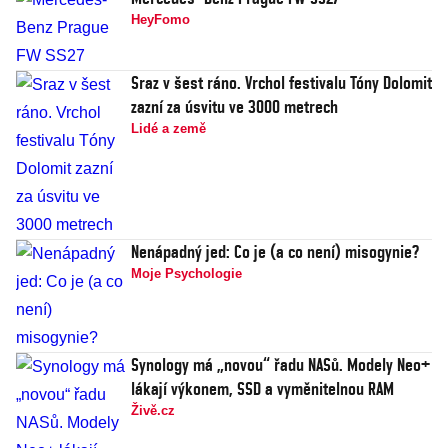
HeyFomo
Sraz v šest ráno. Vrchol festivalu Tóny Dolomit
zazní za úsvitu ve 3000 metrech
Lidé a země
Nenápadný jed: Co je (a co není) misogynie?
Moje Psychologie
Synology má „novou“ řadu NASů. Modely Neo+
lákají výkonem, SSD a vyměnitelnou RAM
Živě.cz