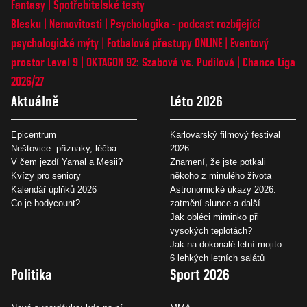
Fantasy
Spotřebitelské testy
Blesku
Nemovitosti
Psychologika - podcast rozbíjející
psychologické mýty
Fotbalové přestupy ONLINE
Eventový
prostor Level 9
OKTAGON 92: Szabová vs. Pudilová
Chance Liga
2026/27
Aktuálně
Léto 2026
Epicentrum
Karlovarský filmový festival
Neštovice: příznaky, léčba
2026
V čem jezdí Yamal a Mesii?
Znamení, že jste potkali
Kvízy pro seniory
někoho z minulého života
Kalendář úplňků 2026
Astronomické úkazy 2026:
Co je bodycount?
zatmění slunce a další
Jak obléci miminko při
vysokých teplotách?
Jak na dokonalé letní mojito
6 lehkých letních salátů
Politika
Sport 2026