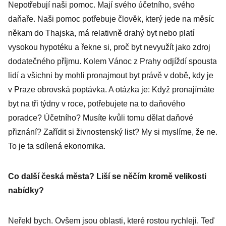
Nepotřebují naši pomoc. Mají svého účetního, svého
daňaře. Naši pomoc potřebuje člověk, který jede na měsíc
někam do Thajska, má relativně drahý byt nebo platí
vysokou hypotéku a řekne si, proč byt nevyužít jako zdroj
dodatečného příjmu. Kolem Vánoc z Prahy odjíždí spousta
lidí a všichni by mohli pronajmout byt právě v době, kdy je
v Praze obrovská poptávka. A otázka je: Když pronajímáte
byt na tři týdny v roce, potřebujete na to daňového
poradce? Účetního? Musíte kvůli tomu dělat daňové
přiznání? Zařídit si živnostenský list? My si myslíme, že ne.
To je ta sdílená ekonomika.
Co další česká města? Liší se něčím kromě velikosti
nabídky?
Neřekl bych. Ovšem jsou oblasti, které rostou rychleji. Teď