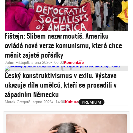
Fištejn: Slibem nezarmoutíš. Ameriku
ovládá nová verze komunismu, která chce
měnit zajeté pořádky
Jefim Fištejn
8. srpna 2026
06:00
Komentáře
Český konstruktivismus v exilu. Výstava
ukazuje díla umělců, kteří se prosadili v
západním Německu
Marek Gregor
8. srpna 2026
14:00
Kultura