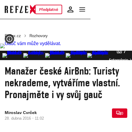
Předplatné
Reflex.cz
Rozhovory
7
Fotogalerie
Manažer české AirBnb: Turisty
nekrademe, vytváříme vlastní.
Pronajměte i vy svůj gauč
Miroslav Cvrček
0
·
28. dubna 2016
11:02