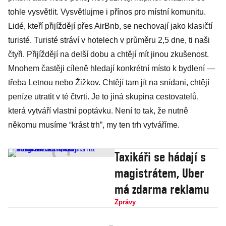
tohle vysvětlit. Vysvětlujme i přínos pro místní komunitu.
Lidé, kteří přijíždějí přes AirBnb, se nechovají jako klasičtí
turisté. Turisté stráví v hotelech v průměru 2,5 dne, ti naši
čtyři. Přijíždějí na delší dobu a chtějí mít jinou zkušenost.
Mnohem častěji cíleně hledají konkrétní místo k bydlení —
třeba Letnou nebo Žižkov. Chtějí tam jít na snídani, chtějí
peníze utratit v té čtvrti. Je to jiná skupina cestovatelů,
která vytváří vlastní poptávku. Není to tak, že nutně
někomu musíme “krást trh”, my ten trh vytváříme.
Taxikáři se hádají s
magistrátem, Uber
má zdarma reklamu
Zprávy