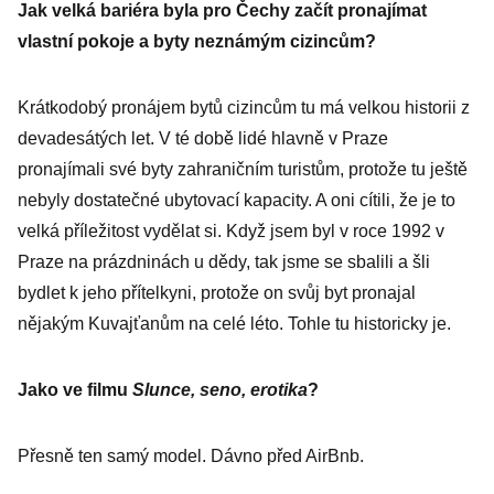
Jak velká bariéra byla pro Čechy začít pronajímat
vlastní pokoje a byty neznámým cizincům?
Krátkodobý pronájem bytů cizincům tu má velkou historii z
devadesátých let. V té době lidé hlavně v Praze
pronajímali své byty zahraničním turistům, protože tu ještě
nebyly dostatečné ubytovací kapacity. A oni cítili, že je to
velká příležitost vydělat si. Když jsem byl v roce 1992 v
Praze na prázdninách u dědy, tak jsme se sbalili a šli
bydlet k jeho přítelkyni, protože on svůj byt pronajal
nějakým Kuvajťanům na celé léto. Tohle tu historicky je.
Jako ve filmu
Slunce, seno, erotika
?
Přesně ten samý model. Dávno před AirBnb.