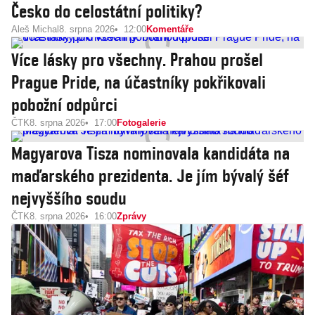
Česko do celostátní politiky?
Aleš Michal
8. srpna 2026
12:00
Komentáře
Více lásky pro všechny. Prahou prošel
Prague Pride, na účastníky pokřikovali
pobožní odpůrci
ČTK
8. srpna 2026
17:00
Fotogalerie
Magyarova Tisza nominovala kandidáta na
maďarského prezidenta. Je jím bývalý šéf
nejvyššího soudu
ČTK
8. srpna 2026
16:00
Zprávy