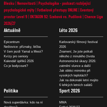
Blesku
Nemovitosti
Psychologika - podcast rozbíjející
psychologické mýty
Fotbalové přestupy ONLINE
Eventový
prostor Level 9
OKTAGON 92: Szabová vs. Pudilová
Chance Liga
2026/27
Aktuálně
Léto 2026
Epicentrum
Karlovarský filmový festival
Neštovice: příznaky, léčba
2026
V čem jezdí Yamal a Mesii?
Znamení, že jste potkali
Kvízy pro seniory
někoho z minulého života
Kalendář úplňků 2026
Astronomické úkazy 2026:
Co je bodycount?
zatmění slunce a další
Jak obléci miminko při
vysokých teplotách?
Jak na dokonalé letní mojito
6 lehkých letních salátů
Politika
Sport 2026
Nová superdávka: kdo na ní
MMA