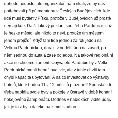
dohodě nedošlo, ale organizátoři nám říkali, že by nás
potřebovali při půlmaratonu v Českých Budějovicích, kde
lidé musí bydlet v Písku, protože v Budějovicích už prostě
nemají kde. Další takový příklad jsou třeba Pardubice, což
je hezké město, ale nikdo to neví, protože tím městem
jenom projíždí. Když tam lidé jednou za rok jedou na
Velkou Pardubickou, dorazí v neděli ráno na závod, po
něm sednou do auta a zase odjedou. Na takové regionální
akce se chceme zaměřit. Obyvatelé Pardubic by z Velké
Pardubické mohli benefitovat víc, ale v tuhle chvíli tam
chybí kapacita ubytování. A na co investovat do výstavby
hotelů, které budou 11 z 12 měsíců prázdné? Spousta lidí
třeba nabídla svoje byty a pokoje v Ostravě v době konání
hokejového šampionátu. Dodnes v nabídkách vidíte údaj,
jak je to z bytu daleko na zimní stadion.