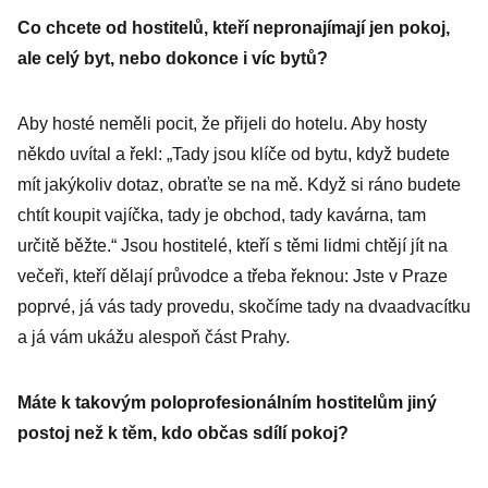
Co chcete od hostitelů, kteří nepronajímají jen pokoj,
ale celý byt, nebo dokonce i víc bytů?
Aby hosté neměli pocit, že přijeli do hotelu. Aby hosty
někdo uvítal a řekl: „Tady jsou klíče od bytu, když budete
mít jakýkoliv dotaz, obraťte se na mě. Když si ráno budete
chtít koupit vajíčka, tady je obchod, tady kavárna, tam
určitě běžte.“ Jsou hostitelé, kteří s těmi lidmi chtějí jít na
večeři, kteří dělají průvodce a třeba řeknou: Jste v Praze
poprvé, já vás tady provedu, skočíme tady na dvaadvacítku
a já vám ukážu alespoň část Prahy.
Máte k takovým poloprofesionálním hostitelům jiný
postoj než k těm, kdo občas sdílí pokoj?