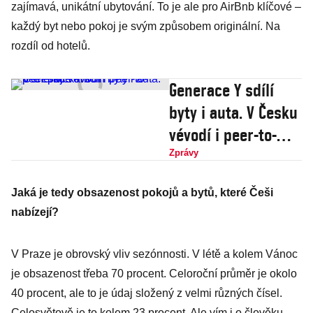
zajímavá, unikátní ubytování. To je ale pro AirBnb klíčové –
každý byt nebo pokoj je svým způsobem originální. Na
rozdíl od hotelů.
Generace Y sdílí
byty i auta. V Česku
vévodí i peer-to-
peer půjčkám
Zprávy
Jaká je tedy obsazenost pokojů a bytů, které Češi
nabízejí?
V Praze je obrovský vliv sezónnosti. V létě a kolem Vánoc
je obsazenost třeba 70 procent. Celoroční průměr je okolo
40 procent, ale to je údaj složený z velmi různých čísel.
Celosvětově je to kolem 23 procent. Ale vím i o člověku,