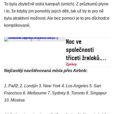
To byla zbytečně ostrá kampaň (smích). Z průzkumů plyne
i to, že kdyby jim pomohly jejich děti, tak už by to pro ně
byla atraktivní možnost. Ale bez pomoci je to pro důchodce
komplikované.
Noc ve
společnosti
třiceti žraloků.
Aneb tak trochu
Zprávy
Nejčastěji navštěvovaná místa přes Airbnb:
jiný romantický
víkend v Paříži
1. Paříž; 2. Londýn 3. New York 4. Los Angeles 5. San
Francisco 6. Melbourne 7. Sydney 8. Toronto 9. Singapur
10. Moskva