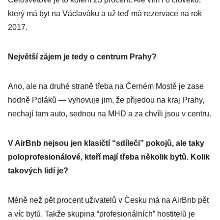
který má byt na Václaváku a už teď má rezervace na rok
2017.
Největší zájem je tedy o centrum Prahy?
Ano, ale na druhé straně třeba na Černém Mostě je zase
hodně Poláků — vyhovuje jim, že přijedou na kraj Prahy,
nechají tam auto, sednou na MHD a za chvíli jsou v centru.
V AirBnb nejsou jen klasičtí “sdíleči” pokojů, ale taky
poloprofesionálové, kteří mají třeba několik bytů. Kolik
takových lidí je?
Méně než pět procent uživatelů v Česku má na AirBnb pět
a víc bytů. Takže skupina “profesionálních” hostitelů je