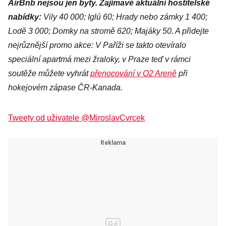
AirBnb nejsou jen byty. Zajímavé aktuální hostitelské
nabídky:
Vily 40 000; Iglú 60; Hrady nebo zámky 1 400;
Lodě 3 000; Domky na stromě 620; Majáky 50. A přidejte
nejrůznější promo akce: V Paříži se takto otevíralo
speciální apartmá mezi žraloky, v Praze teď v rámci
soutěže můžete vyhrát
přenocování v O2 Areně
při
hokejovém zápase ČR-Kanada.
Tweety od uživatele @MiroslavCvrcek