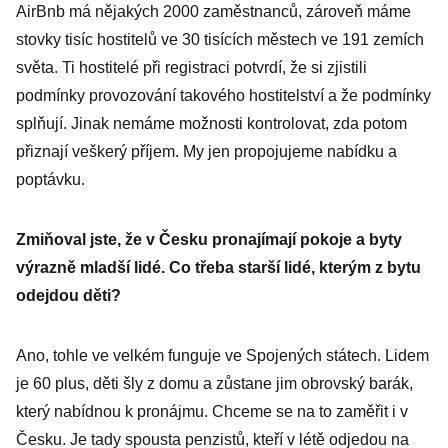
AirBnb má nějakých 2000 zaměstnanců, zároveň máme
stovky tisíc hostitelů ve 30 tisících městech ve 191 zemích
světa. Ti hostitelé při registraci potvrdí, že si zjistili
podmínky provozování takového hostitelství a že podmínky
splňují. Jinak nemáme možnosti kontrolovat, zda potom
přiznají veškerý příjem. My jen propojujeme nabídku a
poptávku.
Zmiňoval jste, že v Česku pronajímají pokoje a byty
výrazně mladší lidé. Co třeba starší lidé, kterým z bytu
odejdou děti?
Ano, tohle ve velkém funguje ve Spojených státech. Lidem
je 60 plus, děti šly z domu a zůstane jim obrovský barák,
který nabídnou k pronájmu. Chceme se na to zaměřit i v
Česku. Je tady spousta penzistů, kteří v létě odjedou na