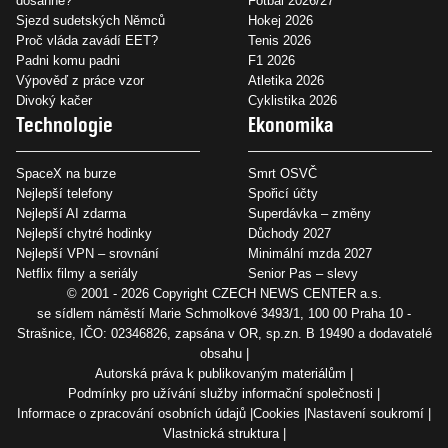
dosáhne?
Fotbal 2026/27
Sjezd sudetských Němců
Hokej 2026
Proč vláda zavádí EET?
Tenis 2026
Padni komu padni
F1 2026
Výpověď z práce vzor
Atletika 2026
Divoký kačer
Cyklistika 2026
Technologie
Ekonomika
SpaceX na burze
Smrt OSVČ
Nejlepší telefony
Spořicí účty
Nejlepší AI zdarma
Superdávka – změny
Nejlepší chytré hodinky
Důchody 2027
Nejlepší VPN – srovnání
Minimální mzda 2027
Netflix filmy a seriály
Senior Pas – slevy
© 2001 - 2026 Copyright
CZECH NEWS CENTER a.s.
se sídlem náměstí Marie Schmolkové 3493/1, 100 00 Praha 10 -
Strašnice, IČO: 02346826, zapsána v OR, sp.zn. B 19490 a dodavatelé
obsahu
Autorská práva k publikovaným materiálům
Podmínky pro užívání služby informační společnosti
Informace o zpracování osobních údajů
Cookies
Nastavení soukromí
Vlastnická struktura