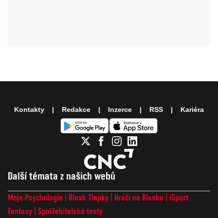
Kontakty
Redakce
Inzerce
RSS
Kariéra
Další témata z našich webů
Moje Psychologie
Blesk Tlapky
Hráči na Blesku
iSport
Fantasy
Spotřebitelské testy