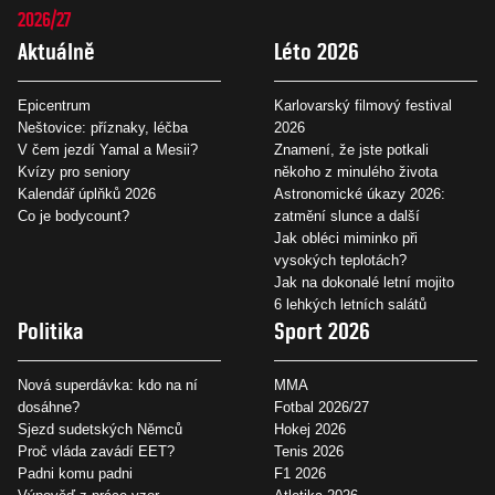
2026/27
Aktuálně
Léto 2026
Epicentrum
Karlovarský filmový festival
Neštovice: příznaky, léčba
2026
V čem jezdí Yamal a Mesii?
Znamení, že jste potkali
Kvízy pro seniory
někoho z minulého života
Kalendář úplňků 2026
Astronomické úkazy 2026:
Co je bodycount?
zatmění slunce a další
Jak obléci miminko při
vysokých teplotách?
Jak na dokonalé letní mojito
6 lehkých letních salátů
Politika
Sport 2026
Nová superdávka: kdo na ní
MMA
dosáhne?
Fotbal 2026/27
Sjezd sudetských Němců
Hokej 2026
Proč vláda zavádí EET?
Tenis 2026
Padni komu padni
F1 2026