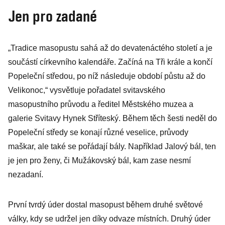
Jen pro zadané
„Tradice masopustu sahá až do devatenáctého století a je
součástí církevního kalendáře. Začíná na Tři krále a končí
Popeleční středou, po níž následuje období půstu až do
Velikonoc,“ vysvětluje pořadatel svitavského
masopustního průvodu a ředitel Městského muzea a
galerie Svitavy Hynek Stříteský. Během těch šesti neděl do
Popeleční středy se konají různé veselice, průvody
maškar, ale také se pořádají bály. Například Jalový bál, ten
je jen pro ženy, či Mužákovský bál, kam zase nesmí
nezadaní.
První tvrdý úder dostal masopust během druhé světové
války, kdy se udržel jen díky odvaze místních. Druhý úder