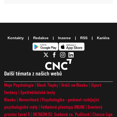
Kontakty
Redakce
Inzerce
RSS
Kariéra
Další témata z našich webů
Moje Psychologie
Blesk Tlapky
Hráči na Blesku
iSport
Fantasy
Spotřebitelské testy
Blesku
Nemovitosti
Psychologika - podcast rozbíjející
psychologické mýty
Fotbalové přestupy ONLINE
Eventový
prostor Level 9
OKTAGON 92: Szabová vs. Pudilová
Chance Liga