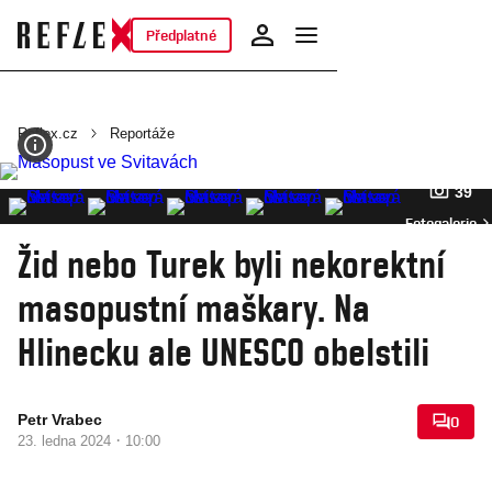
Předplatné
Reflex.cz
Reportáže
39
Fotogalerie
Žid nebo Turek byli nekorektní
masopustní maškary. Na
Hlinecku ale UNESCO obelstili
Petr Vrabec
0
·
23. ledna 2024
10:00