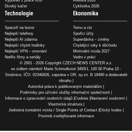
Výpověď z práce vzor
Atletika 2026
Divoký kačer
Cyklistika 2026
Technologie
Ekonomika
SpaceX na burze
Temu a clo
Nejlepší telefony
Spořicí účty
Nejlepší AI zdarma
Superdávka – změny
Nejlepší chytré hodinky
Chybějící roky k důchodu
Nejlepší VPN – srovnání
Minimální mzda 2027
Netflix filmy a seriály
Vedro v práci
© 2001 - 2026 Copyright
CZECH NEWS CENTER a.s.
se sídlem náměstí Marie Schmolkové 3493/1, 100 00 Praha 10 -
Strašnice, IČO: 02346826, zapsána v OR, sp.zn. B 19490 a dodavatelé
obsahu
Autorská práva k publikovaným materiálům
Podmínky pro užívání služby informační společnosti
Informace o zpracování osobních údajů
Cookies
Nastavení soukromí
Vlastnická struktura
Jednotná kontaktní místa / Single Points of Contact
Etický kodex
Povinně zveřejňované informace