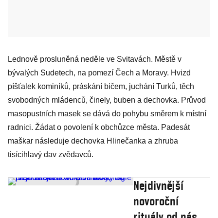
Lednově prosluněná neděle ve Svitavách. Městě v
bývalých Sudetech, na pomezí Čech a Moravy. Hvizd
píšťalek kominíků, práskání bičem, juchání Turků, těch
svobodných mládenců, činely, buben a dechovka. Průvod
masopustních masek se dává do pohybu směrem k místní
radnici. Žádat o povolení k obchůzce města. Padesát
maškar následuje dechovka Hlinečanka a zhruba
tisícihlavý dav zvědavců.
Nejdivnější
novoroční
rituály od nás i