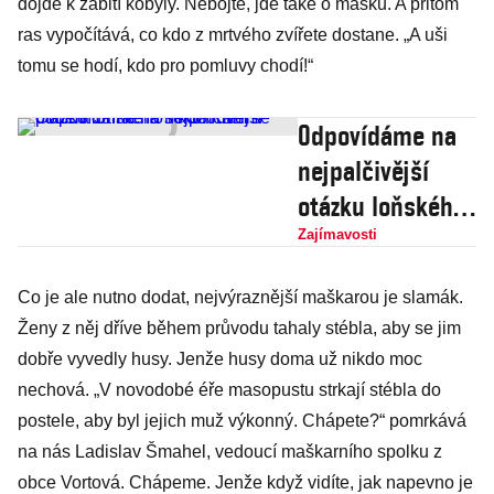
dojde k zabití kobyly. Nebojte, jde také o masku. A přitom
ras vypočítává, co kdo z mrtvého zvířete dostane. „A uši
tomu se hodí, kdo pro pomluvy chodí!“
Odpovídáme na
nejpalčivější
otázku loňského
roku: Kam se
Zajímavosti
poděla Sriracha
Co je ale nutno dodat, nejvýraznější maškarou je slamák.
s kohoutem?
Ženy z něj dříve během průvodu tahaly stébla, aby se jim
dobře vyvedly husy. Jenže husy doma už nikdo moc
nechová. „V novodobé éře masopustu strkají stébla do
postele, aby byl jejich muž výkonný. Chápete?“ pomrkává
na nás Ladislav Šmahel, vedoucí maškarního spolku z
obce Vortová. Chápeme. Jenže když vidíte, jak napevno je