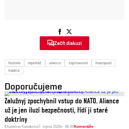
Začít diskuzi
historie
reportáž
unesco
zajímavosti
masopust
tradice
Doporučujeme
Zalužnyj zpochybnil vstup do NATO. Aliance
už je jen iluzí bezpečnosti, řídí ji staré
doktríny
Ekaterina Kanakova
7. srpna 2026
06:00
Komentáře