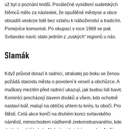
už byl o poznání tvrdší. Poválečné vysídlení sudetských
Němců mělo za následek, že opuštěné městyse a obce
obsadili veskrze lidé bez vztahu k náboženství a tradicím.
Ponejvíce komunisti. Po okupaci v roce 1968 se pak
Svitavsko navíc stalo jedním z „ruských“ regionů u nás.
Slamák
Když průvod dorazí k radnici, strakatej po boku se ženou
požádá starostu města o povolení k veselí a obchůzce. A
maškary mezitím před radnicí ukazují, jak budou lidi bavit.
Kominíci procházejí davem diváků a všem, kdo ochotně
nastaví tvář, malují na obličej uhlem tu kníry, tu obočí. Pro
štěstí. Celá akce končí na druhém konci svitavského
náměstí, mimochodem nádherně zrekonstruovaného, kde