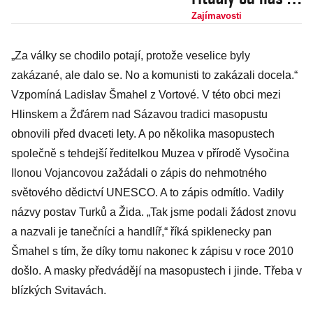
ze světa: Krvavé
Zajímavosti
bitky,
„Za války se chodilo potají, protože veselice byly
přeskakování
zakázané, ale dalo se. No a komunisti to zakázali docela.“
vln a ohňová
Vzpomíná Ladislav Šmahel z Vortové. V této obci mezi
magie
Hlinskem a Žďárem nad Sázavou tradici masopustu
obnovili před dvaceti lety. A po několika masopustech
společně s tehdejší ředitelkou Muzea v přírodě Vysočina
Ilonou Vojancovou zažádali o zápis do nehmotného
světového dědictví UNESCO. A to zápis odmítlo. Vadily
názvy postav Turků a Žida. „Tak jsme podali žádost znovu
a nazvali je tanečníci a handlíř,“ říká spiklenecky pan
Šmahel s tím, že díky tomu nakonec k zápisu v roce 2010
došlo. A masky předvádějí na masopustech i jinde. Třeba v
blízkých Svitavách.