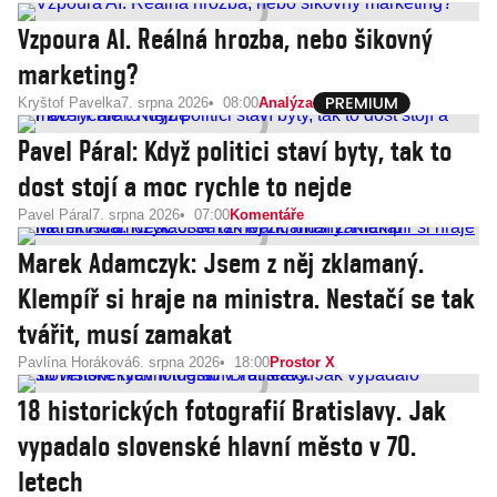
Vzpoura AI. Reálná hrozba, nebo šikovný
marketing?
Kryštof Pavelka
7. srpna 2026
08:00
Analýza
Pavel Páral: Když politici staví byty, tak to
dost stojí a moc rychle to nejde
Pavel Páral
7. srpna 2026
07:00
Komentáře
Marek Adamczyk: Jsem z něj zklamaný.
Klempíř si hraje na ministra. Nestačí se tak
tvářit, musí zamakat
Pavlína Horáková
6. srpna 2026
18:00
Prostor X
18 historických fotografií Bratislavy. Jak
vypadalo slovenské hlavní město v 70.
letech