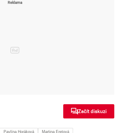
Začít diskuzi
Pavlína Horáková
Martina Eretová