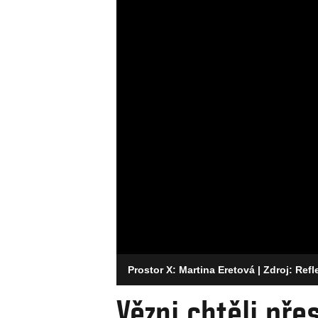
Prostor X: Martina Eretová
| Zdroj: Refl
Vězni chtěli pře