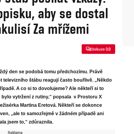
opisku, aby se dostal
ákulisí Za mřížemi
Diskuze (
0
)
každý den se podobá tomu předchozímu. Právě
 televizního štábu reagují často bouřlivě. „Někdo
ípadě. A co si to dovolujeme? Ale někteří si to
ě bylo vytržení z rutiny,“ popsala v Prostoru X
režisérka Martina Eretová. Někteří se dokonce
o ven, „ale to samozřejmě v žádném případě ani
la jsem to,“ zdůraznila.