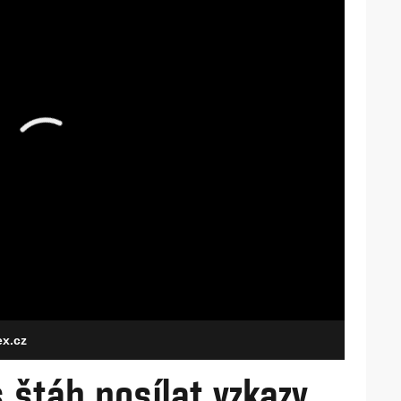
ex.cz
s štáb posílat vzkazy.