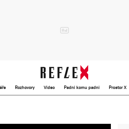
áře
Rozhovory
Video
Padni komu padni
Prostor X