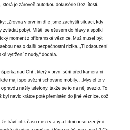
 která je zároveň autorkou dokusérie Bez lítosti.
ky: „Zrovna v prvním díle jsme zachytili situaci, kdy
zvládat pobyt. Mlátil se ešusem do hlavy a spolkl
atický moment z příbramské věznice. Muž musel být
ebou neslo další bezpečnostní rizika. „Ti odsouzení
aké vytržení z nudy,“ dodala.
perka nad Ohří, který v první sérii před kamerami
l, kde mají spoluvězni schované mobily. . „Myslel to v
 opravdu našly telefony, takže se to na něj svezlo. To
 byl navíc krátce poté přemístěn do jiné věznice, což
 že tráví tolik času mezi vrahy a lidmi odsouzenými
 ženská věznice a proč se jí lépe natáčí mezi muži? Co