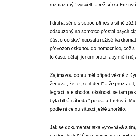
rozmazaný,“ vysvětlila režisérka Eretová,
I druhá série s sebou přinesla silné zážit
odsouzený na samotce přestal psychicky 
část propisky,“ popsala režisérka dram
převezen eskortou do nemocnice, což s s
to často dělají jenom proto, aby měli něj
Zajímavou dohru měl případ vězně z Kynš
žertoval, že je „konfident“ a že prozradi
legraci, ale shodou okolností se tam pak
byla blbá náhoda,“ popsala Eretová. Muž
podle ní celou situaci ještě zhoršilo.
Jak se dokumentaristka vyrovnává s tím,
na desítky let? Čím ji nejvíc překvapila