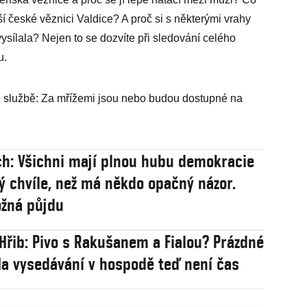
í české věznici Valdice? A proč si s některými vrahy
vysílala? Nejen to se dozvíte při sledování celého
u.
 službě: Za mřížemi jsou nebo budou dostupné na
ch: Všichni mají plnou hubu demokracie
tý chvíle, než má někdo opačný názor.
ožná půjdu
Hřib: Pivo s Rakušanem a Fialou? Prázdné
Na vysedávání v hospodě teď není čas