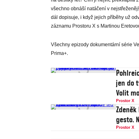
všechno obnáší natáčení v nejstřeženějš
dál dopisuje, i když jejich příběhy už od
záznamu Prostoru X s Martinou Eretovo
Všechny epizody dokumentární série Ve
Prima+.
Pohlrei
jen do 
Volit m
Prostor X
Zdeněk 
gesto. 
Prostor X