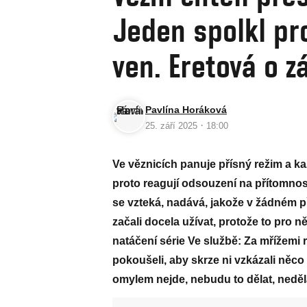
Jeden spolkl pr
ven. Eretová o z
Pavlína Horáková
·
25. září 2025
18:00
Ve věznicích panuje přísný režim a 
proto reagují odsouzení na přítomnost
se vzteká, nadává, jakože v žádném př
začali docela užívat, protože to pro n
natáčení série Ve službě: Za mřížemi 
pokoušeli, aby skrze ni vzkázali něc
omylem nejde, nebudu to dělat, neděla