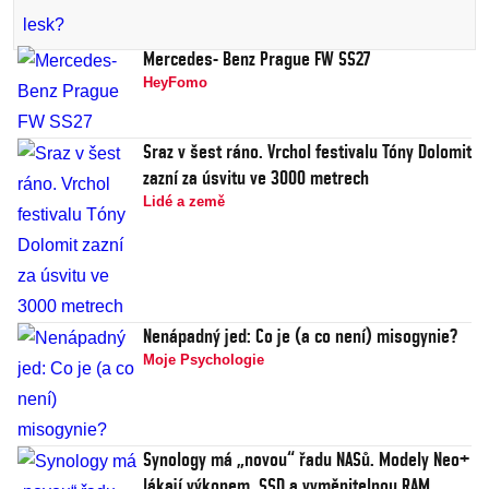
Mercedes- Benz Prague FW SS27
HeyFomo
Sraz v šest ráno. Vrchol festivalu Tóny Dolomit
zazní za úsvitu ve 3000 metrech
Lidé a země
Nenápadný jed: Co je (a co není) misogynie?
Moje Psychologie
Synology má „novou“ řadu NASů. Modely Neo+
lákají výkonem, SSD a vyměnitelnou RAM