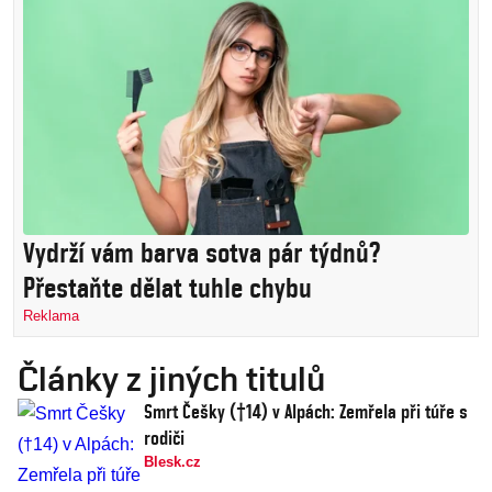
Vydrží vám barva sotva pár týdnů?
Přestaňte dělat tuhle chybu
Reklama
Články z jiných titulů
Smrt Češky (†14) v Alpách: Zemřela při túře s
rodiči
Blesk.cz