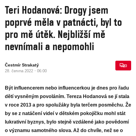
Teri Hodanová: Drogy jsem
poprvé měla v patnácti, byl to
pro mě útěk. Nejbližší mě
nevnímali a nepomohli
Čestmír Strakatý
0
·
28. června 2022
06:00
Být influencerem nebo influencerkou je dnes pro řadu
dětí vysněným povoláním. Tereza Hodanová se jí stala
v roce 2013 a pro spolužáky byla terčem posměchu. Že
by se z natáčení videí v dětském pokojíčku mohl stát
lukrativní byznys, bylo stejně vzdálené jako povědomí
o významu samotného slova. Až do chvíle, než se o