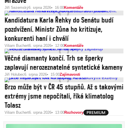
Mrázové
Jiří Sezemský
6. srpna 2026
16:00
Komentáře
Kandidatura Karla Řehky do Senátu budí
pozdvižení. Ministr Zůna ho kritizuje,
konkurenti haní i chválí
Viliam Buchert
6. srpna 2026
12:00
Komentáře
Věčné diamanty končí. Trh se šperky
zaplavují nerozeznatelné syntetické kameny
Jiří Holubec
6. srpna 2026
15:00
Zajímavosti
Brzo může být v ČR 45 stupňů. Až s takovými
extrémy jsme nepočítali, říká klimatolog
Tolasz
Viliam Buchert
6. srpna 2026
13:00
Rozhovory