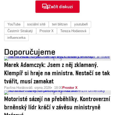
ženám ale chci
Začít diskuzi
řešit
YouTube
sociální sítě
teri blitzen
youtubeři
Čestmír Strakatý
Prostor X
Tereza Hodanová
influencerka
Doporučujeme
Marek Adamczyk: Jsem z něj zklamaný.
Klempíř si hraje na ministra. Nestačí se tak
tvářit, musí zamakat
Pavlína Horáková
6. srpna 2026
18:00
Prostor X
Motoristé sázejí na přeběhlíky. Kontroverzní
brněnský lídr kráčí v závěsu ministryně