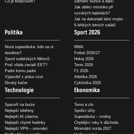
Co je bodycount?
zatmění slunce a další
Jak obléci miminko při
vysokých teplotách?
Jak na dokonalé letní mojito
6 lehkých letních salátů
Politika
Sport 2026
Nová superdávka: kdo na ní
MMA
dosáhne?
Fotbal 2026/27
Sjezd sudetských Němců
Hokej 2026
Proč vláda zavádí EET?
Tenis 2026
Padni komu padni
F1 2026
Výpověď z práce vzor
Atletika 2026
Divoký kačer
Cyklistika 2026
Technologie
Ekonomika
SpaceX na burze
Temu a clo
Nejlepší telefony
Spořicí účty
Nejlepší AI zdarma
Superdávka – změny
Nejlepší chytré hodinky
Chybějící roky k důchodu
Nejlepší VPN – srovnání
Minimální mzda 2027