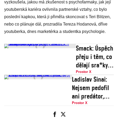
vyzkoušela, jakou má zkušenost s psychofarmaky, jak její
youtuberská kariéra ovlivnila partnerské vztahy, co bylo
poslední kapkou, která ji přiměla skoncovat s Teri Blitzen,
nebo co plánuje dál, prozradila Tereza Hodanová, dříve
youtuberka, dnes marketérka a studentka psychologie.
Smack: Úspěch
přeju i těm, co
dělají sra*ky,
po mně v
Prostor X
Ladislav Sinai:
začátcích
Nejsem pedofil
házeli sklo a
ani predátor,
říkali, že dělám
chtěli mě zničit,
Prostor X
feťáckou
svůj vztah k
hudbu