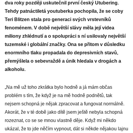
dva roky později uskutečnil první český Utubering.
Tehdy patnáctiletá youtuberka pochopila, že se coby
Teri Blitzen stala pro generaci svých vrstevníků
fenoménem. V době největší slávy měla její videa
miliony zhlédnutí a o spolupráci s ní usilovaly největší
tuzemské i globální značky. Ona se přitom v důsledku
enormního tlaku propadala do depresivních stavů,
přemýšlela o sebevraždě a únik hledala v drogách a
alkoholu.
„Na mě už toho zkrátka bylo hodně a já mám občas
problém s tím, že když je na mě hodně podnětů, tak
nejsem schopná je nějak zpracovat a fungovat normálně.
Akorát, že v té době jako dítě jsem ještě nebyla schopná
rozeznat, co se se mnou vlastně děje. Když mi někdo
ukázal, že to jde něčím vypnout, dát si někde nějakou lajnu