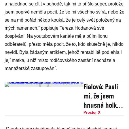
a najednou se cítit v pohodě, tak mi to přišlo super, protože
jsem poprvé neměla pocit, že se mi všechno svírá, nebo že
se na mě pořád někdo kouká, že je celý svět položený na
mých ramenech,“ popisuje Tereza Hodanová své
dospívání. Na youtubovém kanále měla půlmilionu
odběratelů, přesto měla pocit, že to, kdo skutečně je, nikdo
nevidí. Byla žádaným artiklem, jehož rentabilitě podlehla i
její matka, u níž místo rodičovského zastání nacházela
manažerské zastupování.
Fialová: Psali
mi, že jsem
hnusná holka
s velkou
Prostor X
prdelí, lidi
„Dlouho jsem obviňovala hlavně sebe a vlastně jsem si