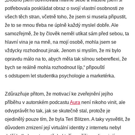
jsou děsně zlí.
potřebovala poskládat obraz o svojí vlastní osobnosti ze
Tetování na
všech těch stran, včetně toho, že jsem si musela připustit,
prstě si
že to se mnou třeba ne úplně každý myslel dobře. Ale
nechám
samozřejmě, že by člověk neměl utíkat sám před sebou, ta
odstranit
hlavní vina je na mně, na mojí osobě, mohla jsem se
vždycky rozhodnout jinak. Jenom si myslím, že mi bylo
opravdu málo na to, abych měla tak silnou sebereflexi, že
bych se reálně mohla rozhodnout líp,“ připouští
s odstupem let studentka psychologie a marketérka.
Zdůrazňuje přitom, že motivací ke zveřejnění jejího
příběhu v autorském podcastu
Aura
není nikoho vinit, ale
odvyprávět ho tak, jak se skutečně stal, protože je
ojedinělý pouze tím, že byla Teri Blitzen. A taky vysvětlit, že
důvodem zmizení její virtuální identity z internetu nebyl