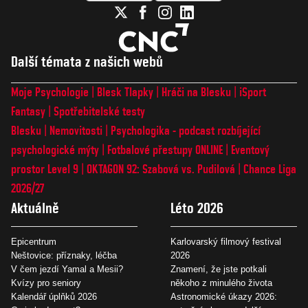
Další témata z našich webů
Moje Psychologie
Blesk Tlapky
Hráči na Blesku
iSport
Fantasy
Spotřebitelské testy
Blesku
Nemovitosti
Psychologika - podcast rozbíjející
psychologické mýty
Fotbalové přestupy ONLINE
Eventový
prostor Level 9
OKTAGON 92: Szabová vs. Pudilová
Chance Liga
2026/27
Aktuálně
Léto 2026
Epicentrum
Karlovarský filmový festival
Neštovice: příznaky, léčba
2026
V čem jezdí Yamal a Mesii?
Znamení, že jste potkali
Kvízy pro seniory
někoho z minulého života
Kalendář úplňků 2026
Astronomické úkazy 2026: