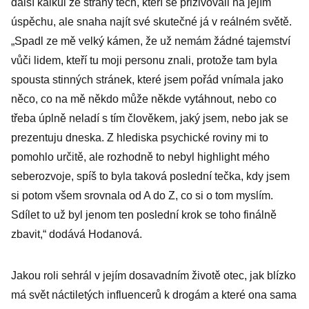
další kalkul ze strany těch, kteří se přiživovali na jejím
úspěchu, ale snaha najít své skutečné já v reálném světě.
„Spadl ze mě velký kámen, že už nemám žádné tajemství
vůči lidem, kteří tu moji personu znali, protože tam byla
spousta stinných stránek, které jsem pořád vnímala jako
něco, co na mě někdo může někde vytáhnout, nebo co
třeba úplně neladí s tím člověkem, jaký jsem, nebo jak se
prezentuju dneska. Z hlediska psychické roviny mi to
pomohlo určitě, ale rozhodně to nebyl highlight mého
seberozvoje, spíš to byla taková poslední tečka, kdy jsem
si potom všem srovnala od A do Z, co si o tom myslím.
Sdílet to už byl jenom ten poslední krok se toho finálně
zbavit,“ dodává Hodanová.
Jakou roli sehrál v jejím dosavadním životě otec, jak blízko
má svět náctiletých influencerů k drogám a které ona sama