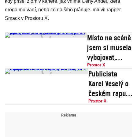
kdy přišel zlom v kariéře, jak vnímá Ceny Anděl, která
droga mu vadí, nebo co dalšího plánuje, mluvil rapper
Smack v Prostoru X.
Místo na scéně
jsem si musela
vybojovat,
holky to mají
Prostor X
Publicista
těžší, proto je
Karel Veselý o
nás tak málo,
českém rapu,
říká zpěvačka
síle
Prostor X
Annet X
Yzomandiase a
spol.,
nadprodukci