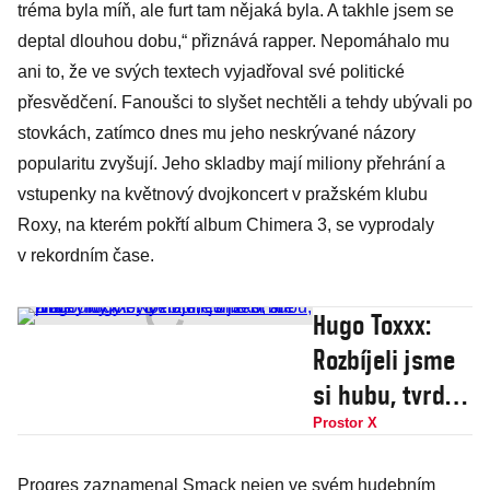
tréma byla míň, ale furt tam nějaká byla. A takhle jsem se
deptal dlouhou dobu,“ přiznává rapper. Nepomáhalo mu
ani to, že ve svých textech vyjadřoval své politické
přesvědčení. Fanoušci to slyšet nechtěli a tehdy ubývali po
stovkách, zatímco dnes mu jeho neskrývané názory
popularitu zvyšují. Jeho skladby mají miliony přehrání a
vstupenky na květnový dvojkoncert v pražském klubu
Roxy, na kterém pokřtí album Chimera 3, se vyprodaly
v rekordním čase.
Hugo Toxxx:
Rozbíjeli jsme
si hubu, tvrdé
drogy byly
Prostor X
hodně blízko,
Progres zaznamenal Smack nejen ve svém hudebním