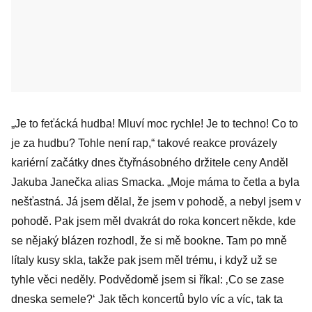
„Je to feťácká hudba! Mluví moc rychle! Je to techno! Co to
je za hudbu? Tohle není rap,“ takové reakce provázely
kariérní začátky dnes čtyřnásobného držitele ceny Anděl
Jakuba Janečka alias Smacka. „Moje máma to četla a byla
nešťastná. Já jsem dělal, že jsem v pohodě, a nebyl jsem v
pohodě. Pak jsem měl dvakrát do roka koncert někde, kde
se nějaký blázen rozhodl, že si mě bookne. Tam po mně
lítaly kusy skla, takže pak jsem měl trému, i když už se
tyhle věci neděly. Podvědomě jsem si říkal: ‚Co se zase
dneska semele?‘ Jak těch koncertů bylo víc a víc, tak ta