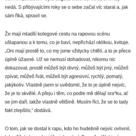
nedá. S přibývajícími roky se o sebe začal víc starat a, jak
sám říká, spravil se.
Že mají mladší kolegové cestu na rapovou scénu
ušlapanou a k tomu, co je baví, nepřichází oklikou, kvituje.
„Oni mají prostě to, co my jsme vždycky chtěli, a to je přece
úplně úžasné. Už se nemusí dohadovat, nikomu nic
dokazovat, prostě můžeš být divný, můžeš být jiný, můžeš
zpívat, můžeš řvát, můžeš být agresivní, rychlý, pomalý,
jakýkoliv. Vlastně jsem si uvědomil, že to je úplně nejvíc,
že je to skvělé. A přeju i těm, co podle mě dělají sra*ku, ať
se jim daří, takže vlastně většině. Musím říct, že se to tady
fakt zlepšilo,“ dodává.
O tom, jak se dostal k rapu, kdo ho hudebně nejvíc ovlivnil,