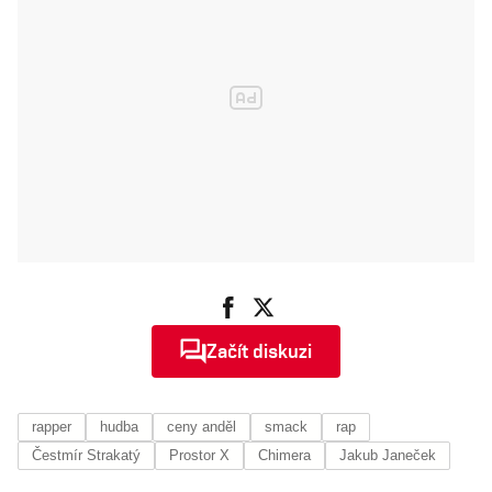
hudby a
emocích, které
otevírá
Začít diskuzi
rapper
hudba
ceny anděl
smack
rap
Čestmír Strakatý
Prostor X
Chimera
Jakub Janeček