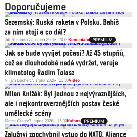
Doporučujeme
Sezemský: Ruská raketa v Polsku. Babiš
za ním stojí a co dál?
Jiří Sezemský
7. srpna 2026
20:00
Komentáře
Jak se bude vyvíjet počasí? Až 45 stupňů,
což se dlouhodobě nedá vydržet, varuje
klimatolog Radim Tolasz
Viliam Buchert
7. srpna 2026
12:00
Video
Milan Knížák: Byl jednou z nejvýraznějších,
ale i nejkontroverznějších postav české
umělecké scény
Marek Gregor
7. srpna 2026
13:00
Kultura
Zalužnyj zpochybnil vstup do NATO. Aliance