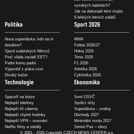
vysokých teplotách?
Jak na dokonalé letní mojito
6 lehkých letních salátů
Politika
Sport 2026
Nová superdávka: kdo na ní
MMA
dosáhne?
Fotbal 2026/27
Sjezd sudetských Němců
Hokej 2026
Proč vláda zavádí EET?
Tenis 2026
Padni komu padni
F1 2026
Výpověď z práce vzor
Atletika 2026
Divoký kačer
Cyklistika 2026
Technologie
Ekonomika
SpaceX na burze
Smrt OSVČ
Nejlepší telefony
Spořicí účty
Nejlepší AI zdarma
Superdávka – změny
Nejlepší chytré hodinky
Důchody 2027
Nejlepší VPN – srovnání
Minimální mzda 2027
Netflix filmy a seriály
Senior Pas – slevy
© 2001 - 2026 Copyright
CZECH NEWS CENTER a.s.