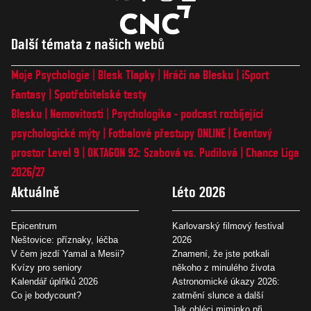
Další témata z našich webů
Moje Psychologie
Blesk Tlapky
Hráči na Blesku
iSport
Fantasy
Spotřebitelské testy
Blesku
Nemovitosti
Psychologika - podcast rozbíjející
psychologické mýty
Fotbalové přestupy ONLINE
Eventový
prostor Level 9
OKTAGON 92: Szabová vs. Pudilová
Chance Liga
2026/27
Aktuálně
Léto 2026
Epicentrum
Karlovarský filmový festival
Neštovice: příznaky, léčba
2026
V čem jezdí Yamal a Mesii?
Znamení, že jste potkali
Kvízy pro seniory
někoho z minulého života
Kalendář úplňků 2026
Astronomické úkazy 2026:
Co je bodycount?
zatmění slunce a další
Jak obléci miminko při