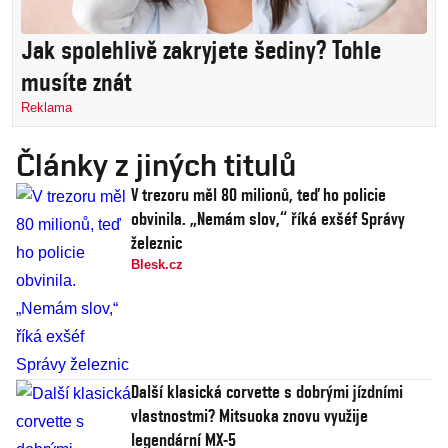
Jak spolehlivě zakryjete šediny? Tohle
musíte znát
Reklama
Články z jiných titulů
V trezoru měl 80 milionů, teď ho policie
obvinila. „Nemám slov,“ říká exšéf Správy
železnic
Blesk.cz
Další klasická corvette s dobrými jízdními
vlastnostmi? Mitsuoka znovu využije
legendární MX-5