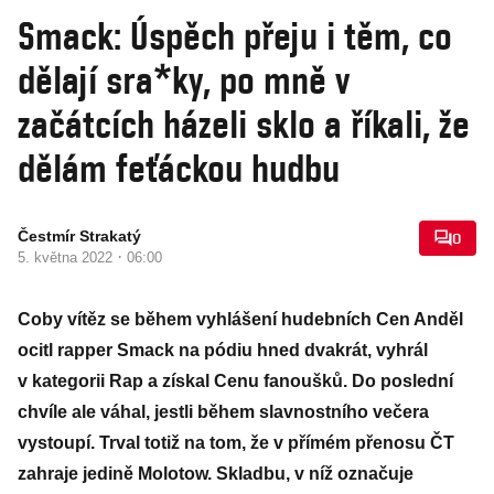
Smack: Úspěch přeju i těm, co
dělají sra*ky, po mně v
začátcích házeli sklo a říkali, že
dělám feťáckou hudbu
Čestmír Strakatý
0
·
5. května 2022
06:00
Coby vítěz se během vyhlášení hudebních Cen Anděl
ocitl rapper Smack na pódiu hned dvakrát, vyhrál
v kategorii Rap a získal Cenu fanoušků. Do poslední
chvíle ale váhal, jestli během slavnostního večera
vystoupí. Trval totiž na tom, že v přímém přenosu ČT
zahraje jedině Molotow. Skladbu, v níž označuje