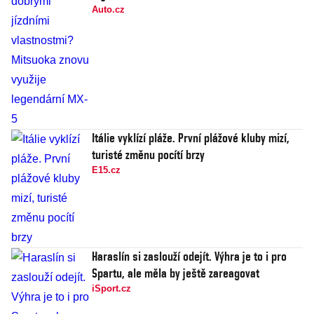
Auto.cz
Itálie vyklízí pláže. První plážové kluby mizí,
turisté změnu pocítí brzy
E15.cz
Haraslín si zaslouží odejít. Výhra je to i pro
Spartu, ale měla by ještě zareagovat
iSport.cz