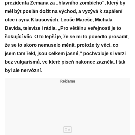
prezidenta Zemana za „hlavního zombieho“, který by
měl být poslán dožít na východ, a vyzývá k zapálení
otce i syna Klausových, Leoše Mareše, Michala
Davida, televize i rádia. „Pro většinu veřejnosti je to
šokující věc. O to lepší je, že se mi to povedlo prosadit,
že se to skoro nemuselo měnit, protože ty věci, co
jsem tam řekl, jsou celkem jasné,“ pochvaluje si verzi
bez vulgarismů, ve které píseň nakonec zazněla. I tak
byl ale nervózní.