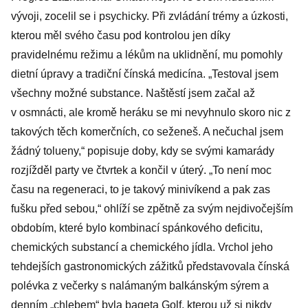
ale zničily by
vývoji, zocelil se i psychicky. Při zvládání trémy a úzkosti,
mě. Dělám, co
kterou měl svého času pod kontrolou jen díky
jsem si přál
pravidelnému režimu a lékům na uklidnění, mu pomohly
dietní úpravy a tradiční čínská medicína. „Testoval jsem
všechny možné substance. Naštěstí jsem začal až
v osmnácti, ale kromě heráku se mi nevyhnulo skoro nic z
takových těch komerčních, co seženeš. A nečuchal jsem
žádný tolueny,“ popisuje doby, kdy se svými kamarády
rozjížděl party ve čtvrtek a končil v úterý. „To není moc
času na regeneraci, to je takový minivíkend a pak zas
fušku před sebou,“ ohlíží se zpětně za svým nejdivočejším
obdobím, které bylo kombinací spánkového deficitu,
chemických substancí a chemického jídla. Vrchol jeho
tehdejších gastronomických zážitků představovala čínská
polévka z večerky s nalámaným balkánským sýrem a
denním „chlebem“ byla bageta Golf, kterou už si nikdy