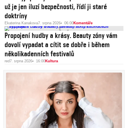
už je jen iluzí bezpečnosti, řídí ji staré
doktríny
Ekaterina Kanakova
7. srpna 2026
06:00
Komentáře
Propojení hudby a krásy. Beauty zóny vám
dovolí vypadat a cítit se dobře i během
několikadenních festivalů
red
7. srpna 2026
16:00
Kultura