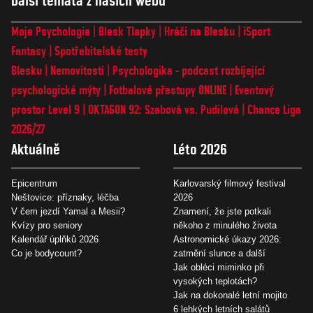
Další témata z našich webů
Moje Psychologie
Blesk Tlapky
Hráči na Blesku
iSport
Fantasy
Spotřebitelské testy
Blesku
Nemovitosti
Psychologika - podcast rozbíjející
psychologické mýty
Fotbalové přestupy ONLINE
Eventový
prostor Level 9
OKTAGON 92: Szabová vs. Pudilová
Chance Liga
2026/27
Aktuálně
Léto 2026
Epicentrum
Karlovarský filmový festival
Neštovice: příznaky, léčba
2026
V čem jezdí Yamal a Mesii?
Znamení, že jste potkali
Kvízy pro seniory
někoho z minulého života
Kalendář úplňků 2026
Astronomické úkazy 2026:
Co je bodycount?
zatmění slunce a další
Jak obléci miminko při
vysokých teplotách?
Jak na dokonalé letní mojito
6 lehkých letních salátů