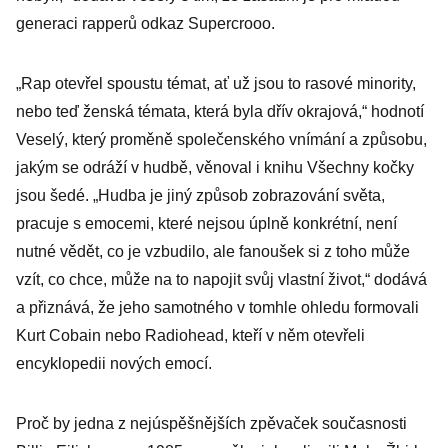
generaci rapperů odkaz Supercrooo.
„Rap otevřel spoustu témat, ať už jsou to rasové minority,
nebo teď ženská témata, která byla dřív okrajová,“ hodnotí
Veselý, který proměně společenského vnímání a způsobu,
jakým se odráží v hudbě, věnoval i knihu Všechny kočky
jsou šedé. „Hudba je jiný způsob zobrazování světa,
pracuje s emocemi, které nejsou úplně konkrétní, není
nutné vědět, co je vzbudilo, ale fanoušek si z toho může
vzít, co chce, může na to napojit svůj vlastní život,“ dodává
a přiznává, že jeho samotného v tomhle ohledu formovali
Kurt Cobain nebo Radiohead, kteří v něm otevřeli
encyklopedii nových emocí.
Proč by jedna z nejúspěšnějších zpěvaček současnosti