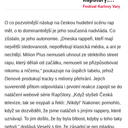
Český rap se
Festival Karlovy Vary
odehrává na
O co pozvolnější nástup na českou hudební scénu rap
internetu,
měl, o to dominantnější je jeho současná nadvláda. Co
kulturní a
zůstalo, je jeho autonomie. „Dneska rappeři, kteří mají
mediální
největší sledovanosti, nepotřebují klasická média, a ani je
scéna ho
nechtějí. Milion Plus nemuseli uhnout ze striktního street
ignoruje
rapu, který dělali od začátku, nemuseli se přizpůsobovat
nikomu a ničemu,“ poukazuje na úspěch labelu, jehož
členové produkují tracky s miliony přehrání. Jejich
suverenitě přitom odpovídala i prvotní reakce zapojit se do
natáčení webové série RapStory. „Když slyšeli Česká
televize, tak se osypali a řekli: ‚Nikdy!‘ Nakonec pomohlo,
když se dozvěděli, že jsme natáčeli s jinými rappery, které
uznávají. To jim došlo, že by byla blbost, kdyby u toho taky
nebyli,“ dodává Veselý s tím, že zásadní je pro mladou