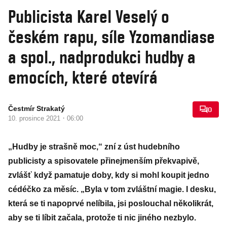
Publicista Karel Veselý o
českém rapu, síle Yzomandiase
a spol., nadprodukci hudby a
emocích, které otevírá
Čestmír Strakatý
0
·
10. prosince 2021
06:00
„Hudby je strašně moc,“ zní z úst hudebního
publicisty a spisovatele přinejmenším překvapivě,
zvlášť když pamatuje doby, kdy si mohl koupit jedno
cédéčko za měsíc. „Byla v tom zvláštní magie. I desku,
která se ti napoprvé nelíbila, jsi poslouchal několikrát,
aby se ti líbit začala, protože ti nic jiného nezbylo.