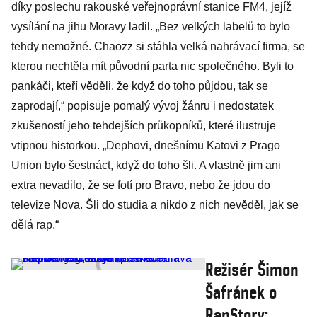
díky poslechu rakouské veřejnoprávní stanice FM4, jejíž
vysílání na jihu Moravy ladil. „Bez velkých labelů to bylo
tehdy nemožné. Chaozz si stáhla velká nahrávací firma, se
kterou nechtěla mít původní parta nic společného. Byli to
pankáči, kteří věděli, že když do toho půjdou, tak se
zaprodají,“ popisuje pomalý vývoj žánru i nedostatek
zkušeností jeho tehdejších průkopníků, které ilustruje
vtipnou historkou. „Dephovi, dnešnímu Katovi z Prago
Union bylo šestnáct, když do toho šli. A vlastně jim ani
extra nevadilo, že se fotí pro Bravo, nebo že jdou do
televize Nova. Šli do studia a nikdo z nich nevěděl, jak se
dělá rap.“
Režisér Šimon
Šafránek o
RapStory: