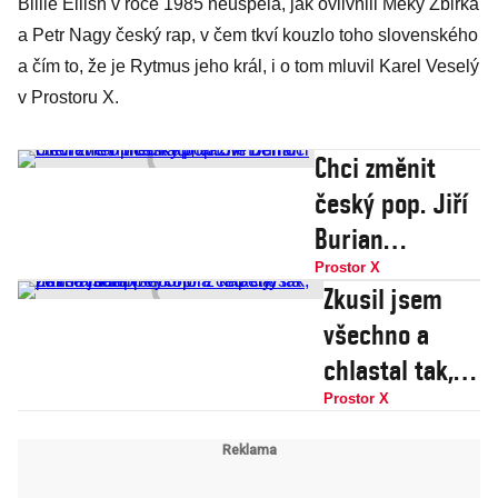
Billie Eilish v roce 1985 neuspěla, jak ovlivnili Meky Žbirka
a Petr Nagy český rap, v čem tkví kouzlo toho slovenského
a čím to, že je Rytmus jeho král, i o tom mluvil Karel Veselý
v Prostoru X.
Chci změnit
český pop. Jiří
Burian
otevřeně o
Prostor X
Zkusil jsem
meditaci, vážné
všechno a
nemoci i
chlastal tak,
nenávisti proti
že mě málem
Prostor X
Kapitánovi
vykopli z
Demo
kapely,