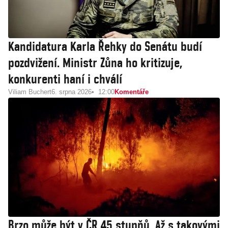
Kandidatura Karla Řehky do Senátu budí
pozdvižení. Ministr Zůna ho kritizuje,
konkurenti haní i chválí
Viliam Buchert
6. srpna 2026
12:00
Komentáře
Brzo může být v ČR 45 stupňů. Až s takovými