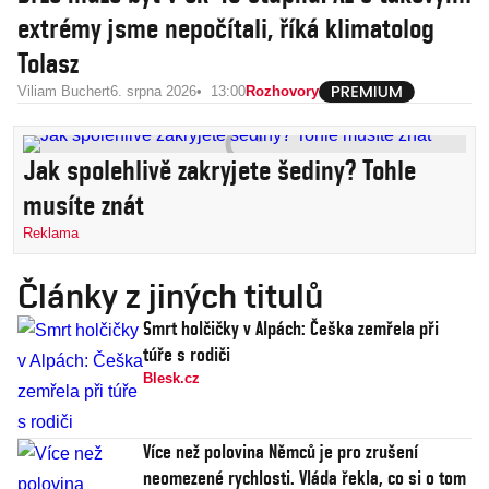
extrémy jsme nepočítali, říká klimatolog
Tolasz
Viliam Buchert
6. srpna 2026
13:00
Rozhovory
Jak spolehlivě zakryjete šediny? Tohle
musíte znát
Reklama
Články z jiných titulů
Smrt holčičky v Alpách: Češka zemřela při
túře s rodiči
Blesk.cz
Více než polovina Němců je pro zrušení
neomezené rychlosti. Vláda řekla, co si o tom