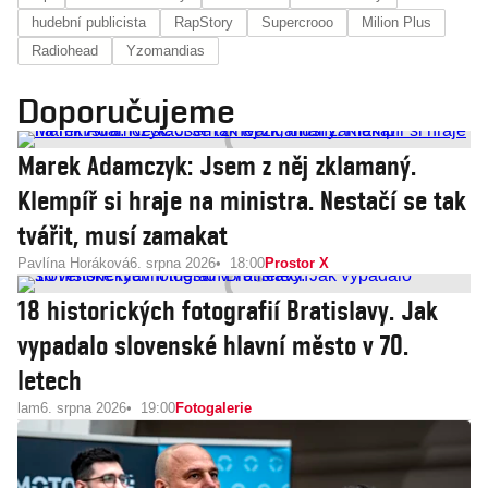
hudební publicista
RapStory
Supercrooo
Milion Plus
Radiohead
Yzomandias
Doporučujeme
Marek Adamczyk: Jsem z něj zklamaný.
Klempíř si hraje na ministra. Nestačí se tak
tvářit, musí zamakat
Pavlína Horáková
6. srpna 2026
18:00
Prostor X
18 historických fotografií Bratislavy. Jak
vypadalo slovenské hlavní město v 70.
letech
lam
6. srpna 2026
19:00
Fotogalerie