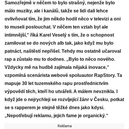
Samozřejmě v něčem to bylo strašný, nejenže bylo
málo muziky, ale i kanálů, takže se lidi dali lehce
ovlivňovat tím, že jim někdo hodil něco v televizi a oni
to museli poslouchat. V něčem ten vztah byl ale
intimnější,“ říká Karel Veselý s tím, že o schopnost
zamilovat se do nových alb tak, jako když mu bylo
patnáct, naštěstí nepřišel. Tehdy mu ostatně učaroval
rap a zůstalo mu to dodnes. „Bylo to něco nového.
Vždycky mě na hudbě zajímala nějaká inovace,“
vzpomíná scenárista webové spoluautor RapStory. Ta
mapuje 30 let tuzemského rapu prostřednictvím
výpovědí těch, kteří ho utvářeli. A málem nevznikla. I
když jde o nejrychleji se rozvíjející žánr v Česku, potkat
se s rapperem je stejně těžké dnes jako kdysi.
„Nepotřebují reklamu, jejich fame je organický.“