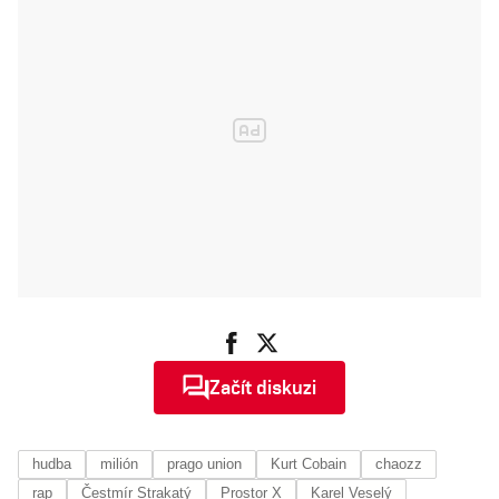
přiznává
rapper Orion.
Teď chystá
nové album
Začít diskuzi
hudba
milión
prago union
Kurt Cobain
chaozz
rap
Čestmír Strakatý
Prostor X
Karel Veselý