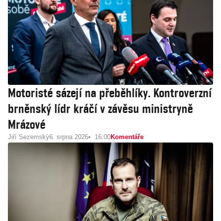
Motoristé sázejí na přeběhlíky. Kontroverzní
brněnský lídr kráčí v závěsu ministryně
Mrázové
Jiří Sezemský
6. srpna 2026
16:00
Komentáře