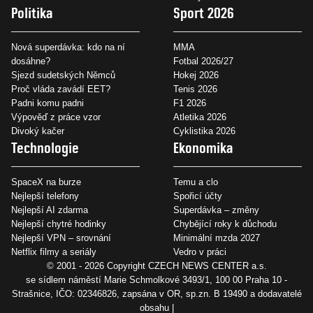
Politika
Sport 2026
Nová superdávka: kdo na ní
MMA
dosáhne?
Fotbal 2026/27
Sjezd sudetských Němců
Hokej 2026
Proč vláda zavádí EET?
Tenis 2026
Padni komu padni
F1 2026
Výpověď z práce vzor
Atletika 2026
Divoký kačer
Cyklistika 2026
Technologie
Ekonomika
SpaceX na burze
Temu a clo
Nejlepší telefony
Spořicí účty
Nejlepší AI zdarma
Superdávka – změny
Nejlepší chytré hodinky
Chybějící roky k důchodu
Nejlepší VPN – srovnání
Minimální mzda 2027
Netflix filmy a seriály
Vedro v práci
© 2001 - 2026 Copyright
CZECH NEWS CENTER a.s.
se sídlem náměstí Marie Schmolkové 3493/1, 100 00 Praha 10 -
Strašnice, IČO: 02346826, zapsána v OR, sp.zn. B 19490 a dodavatelé
obsahu