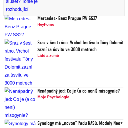
Mercedes- Benz Prague FW SS27
HeyFomo
Sraz v šest ráno. Vrchol festivalu Tóny Dolomit
zazní za úsvitu ve 3000 metrech
Lidé a země
Nenápadný jed: Co je (a co není) misogynie?
Moje Psychologie
Synology má „novou“ řadu NASů. Modely Neo+