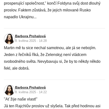
prosperující společnost," končí Foldyna svůj dost dlouhý
proslov. Faktem zůstává, že jejich milované Rusko
napadlo Ukrajinu...
Barbora Prchalová
8. května 2025 · 14:28
Martin mě tu sice nechal samotnou, ale já se nebojím.
Jeden z řečníků říká, že Zelenskyj není vládcem
svobodného světa. Nevybavuju si, že by to někdy někdo
řekl, ale dobrá.
Barbora Prchalová
8. května 2025 · 14:22
"Ať žije naše vlast!"
Já ten Rajchlův proslov už slyšela. Tak před hodinou asi