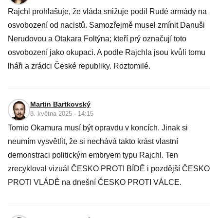
Rajchl prohlašuje, že vláda snižuje podíl Rudé armády na
osvobození od nacistů. Samozřejmě musel zmínit Danuši
Nerudovou a Otakara Foltýna; kteří prý označují toto
osvobození jako okupaci. A podle Rajchla jsou kvůli tomu
lháři a zrádci České republiky. Roztomilé.
Martin Bartkovský
8. května 2025 · 14:15
Tomio Okamura musí být opravdu v koncích. Jinak si
neumím vysvětlit, že si nechává takto krást vlastní
demonstraci politickým embryem typu Rajchl. Ten
zrecykloval vizuál ČESKO PROTI BÍDĚ i pozdější ČESKO
PROTI VLÁDĚ na dnešní ČESKO PROTI VÁLCE.