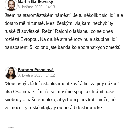
Martin Bartkovský
8. května 2025 · 14:13
Jsem na staroměstském náměstí. Je tu několik tisíc lidí, ale
dost to mělní turisté. Mezi českými vlajkami nechybí ty
ruské či sovětské. Řeční Rajchl o fašismu, co se dnes
rozlézá Evropou. Na druhé straně rozvinula skupina lidí
transparent: 5. kolono jste banda kolaboranstkých zmetků.
Barbora Prchalová
8. května 2025 · 14:12
“Současný vládní establishment zavírá lidi za jiný názor,”
říká Okamura s tím, že se musíme spojit a chránit naše
svobody a naši republiku, abychom ji neztratili vůči jiné
velmoci. Ty ruské vlajky jsou pořád dost ironické.