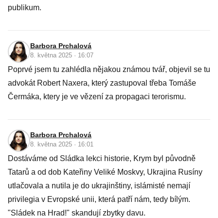
publikum.
Barbora Prchalová
8. května 2025 · 16:07
Poprvé jsem tu zahlédla nějakou známou tvář, objevil se tu
advokát Robert Naxera, který zastupoval třeba Tomáše
Čermáka, ktery je ve vězení za propagaci terorismu.
Barbora Prchalová
8. května 2025 · 16:01
Dostáváme od Sládka lekci historie, Krym byl původně
Tatarů a od dob Kateřiny Veliké Moskvy, Ukrajina Rusíny
utlačovala a nutila je do ukrajinštiny, islámisté nemají
privilegia v Evropské unii, která patří nám, tedy bílým.
"Sládek na Hrad!" skandují zbytky davu.