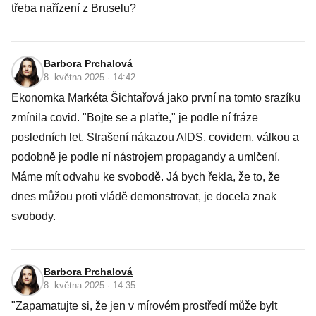
třeba nařízení z Bruselu?
Barbora Prchalová
8. května 2025 · 14:42
Ekonomka Markéta Šichtařová jako první na tomto srazíku
zmínila covid. "Bojte se a plaťte," je podle ní fráze
posledních let. Strašení nákazou AIDS, covidem, válkou a
podobně je podle ní nástrojem propagandy a umlčení.
Máme mít odvahu ke svobodě. Já bych řekla, že to, že
dnes můžou proti vládě demonstrovat, je docela znak
svobody.
Barbora Prchalová
8. května 2025 · 14:35
"Zapamatujte si, že jen v mírovém prostředí může bylt