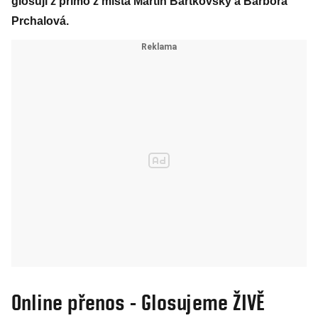
glosují z přímo z místa Martin Bartkovský a Barbora
Prchalová.
Online přenos - Glosujeme ŽIVĚ