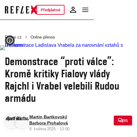
Předplatné
Reflex.cz
Online přenos
Demonstrace “proti válce”:
Kromě kritiky Fialovy vlády
Rajchl i Vrabel velebili Rudou
armádu
Martin Bartkovský
95
Barbora Prchalová
·
8. května 2025
13:00