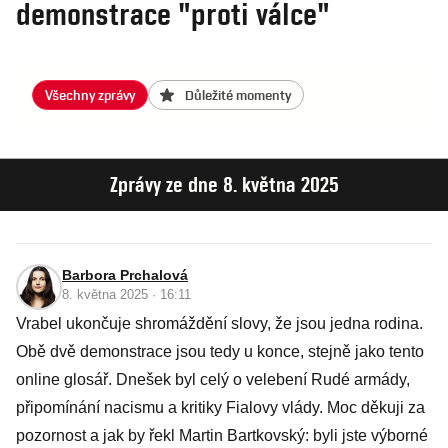
demonstrace "proti válce"
Všechny zprávy
Důležité momenty
Zprávy ze dne 8. května 2025
Barbora Prchalová
8. května 2025 · 16:11
Vrabel ukončuje shromáždění slovy, že jsou jedna rodina.
Obě dvě demonstrace jsou tedy u konce, stejně jako tento
online glosář. Dnešek byl celý o velebení Rudé armády,
připomínání nacismu a kritiky Fialovy vlády. Moc děkuji za
pozornost a jak by řekl Martin Bartkovský: byli jste výborné