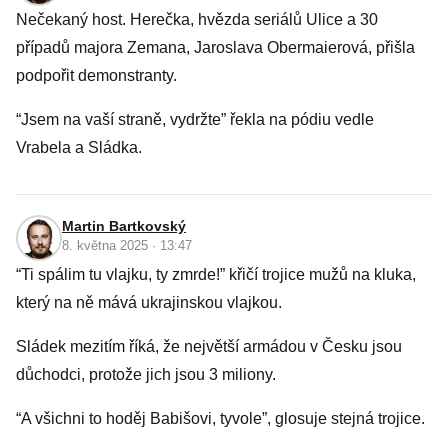
Nečekaný host. Herečka, hvězda seriálů Ulice a 30
případů majora Zemana, Jaroslava Obermaierová, přišla
podpořit demonstranty.
“Jsem na vaší straně, vydržte” řekla na pódiu vedle
Vrabela a Sládka.
Martin Bartkovský
8. května 2025 · 13:47
“Ti spálim tu vlajku, ty zmrde!” křičí trojice mužů na kluka,
který na ně mává ukrajinskou vlajkou.
Sládek mezitím říká, že největší armádou v Česku jsou
důchodci, protože jich jsou 3 miliony.
“A všichni to hoděj Babišovi, tyvole”, glosuje stejná trojice.