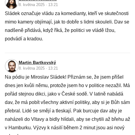
8. května 2025 · 13:21
Sládek označuje vládu za komedianty, kteří ve skutečnosti
mimo kamery objímají, jak to dobře s lidmi skouleli. Dav se
nadšeně přidává, když říká, že politici ve vládě lžou,
podvádí a kradou.
Martin Bartkovský
8. května 2025 · 13:21
Na pódiu je Miroslav Sládek! Přiznám se, že jsem přišel
dnes jen kvůli němu, protože jsem ho v politice nezažil. Má
pořád stejnou dikci, jako v České sodě. V latině nabádá
dav, že má pobít všechny aktivní politiky, aby si je Bůh sám
přebral. Lidé se smějí a tleskají. Pak burcuje dav aby je
naházeli do Vltavy a bidly hlídali, aby se chytili až břehu až
v Hamburku. Výzvy k násilí během 2 minut jsou asi nový