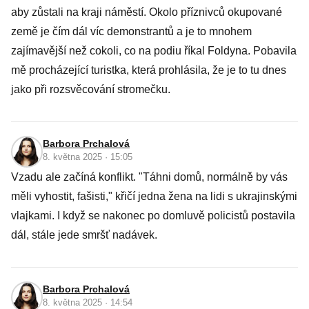
aby zůstali na kraji náměstí. Okolo příznivců okupované
země je čím dál víc demonstrantů a je to mnohem
zajímavější než cokoli, co na podiu říkal Foldyna. Pobavila
mě procházející turistka, která prohlásila, že je to tu dnes
jako při rozsvěcování stromečku.
Barbora Prchalová
8. května 2025 · 15:05
Vzadu ale začíná konflikt. "Táhni domů, normálně by vás
měli vyhostit, fašisti," křičí jedna žena na lidi s ukrajinskými
vlajkami. I když se nakonec po domluvě policistů postavila
dál, stále jede smršť nadávek.
Barbora Prchalová
8. května 2025 · 14:54