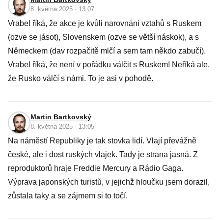
8. května 2025 · 13:07
Vrabel říká, že akce je kvůli narovnání vztahů s Ruskem
(ozve se jásot), Slovenskem (ozve se větší náskok), a s
Německem (dav rozpačitě mlčí a sem tam někdo zabučí).
Vrabel říká, že není v pořádku válčit s Ruskem! Neříká ale,
že Rusko válčí s námi. To je asi v pohodě.
Martin Bartkovský
8. května 2025 · 13:05
Na náměstí Republiky je tak stovka lidí. Vlají převážně
české, ale i dost ruských vlajek. Tady je strana jasná. Z
reproduktorů hraje Freddie Mercury a Rádio Gaga.
Výprava japonských turistů, v jejichž hloučku jsem dorazil,
zůstala taky a se zájmem si to točí.