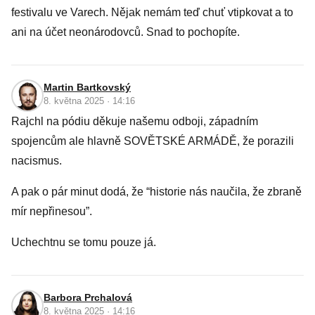
festivalu ve Varech. Nějak nemám teď chuť vtipkovat a to
ani na účet neonárodovců. Snad to pochopíte.
Martin Bartkovský
8. května 2025 · 14:16
Rajchl na pódiu děkuje našemu odboji, západním
spojencům ale hlavně SOVĚTSKÉ ARMÁDĚ, že porazili
nacismus.
A pak o pár minut dodá, že “historie nás naučila, že zbraně
mír nepřinesou”.
Uchechtnu se tomu pouze já.
Barbora Prchalová
8. května 2025 · 14:16