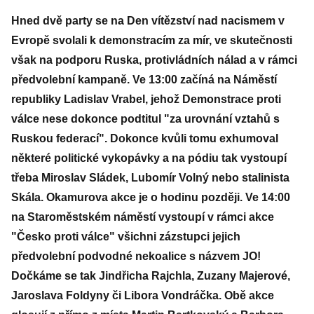
Hned dvě party se na Den vítězství nad nacismem v
Evropě svolali k demonstracím za mír, ve skutečnosti
však na podporu Ruska, protivládních nálad a v rámci
předvolební kampaně. Ve 13:00 začíná na Náměstí
republiky Ladislav Vrabel, jehož Demonstrace proti
válce nese dokonce podtitul "za urovnání vztahů s
Ruskou federací". Dokonce kvůli tomu exhumoval
některé politické vykopávky a na pódiu tak vystoupí
třeba Miroslav Sládek, Lubomír Volný nebo stalinista
Skála. Okamurova akce je o hodinu později. Ve 14:00
na Staroměstském náměstí vystoupí v rámci akce
"Česko proti válce" všichni zázstupci jejich
předvolební podvodné nekoalice s názvem JO!
Dočkáme se tak Jindřicha Rajchla, Zuzany Majerové,
Jaroslava Foldyny či Libora Vondráčka. Obě akce