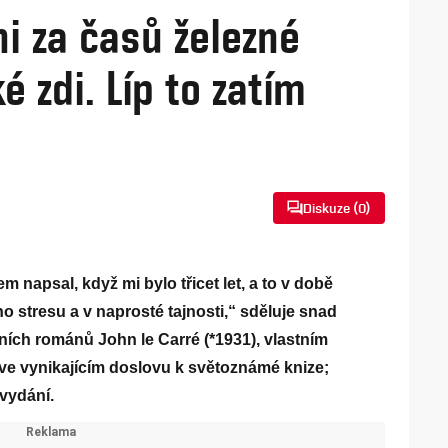
i za časů železné
é zdi. Líp to zatím
Diskuze (
0
)
em napsal, když mi bylo třicet let, a to v době
 stresu a v naprosté tajnosti,“ sděluje snad
ních románů John le Carré (*1931), vlastním
e vynikajícím doslovu k světoznámé knize;
 vydání.