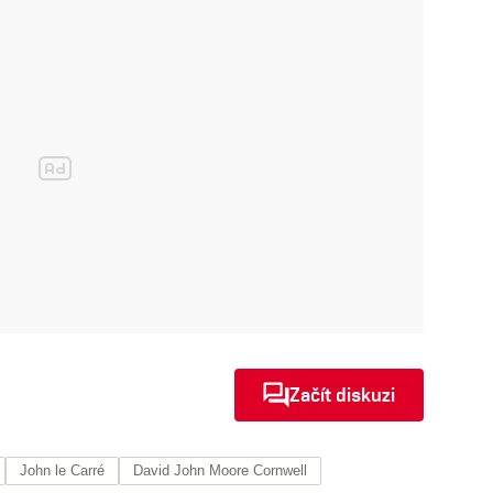
Začít diskuzi
John le Carré
David John Moore Cornwell