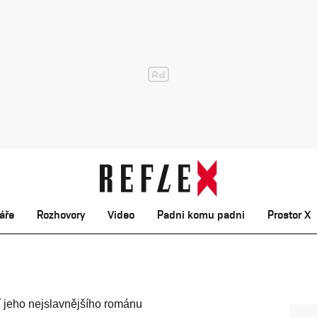
áře
Rozhovory
Video
Padni komu padni
Prostor X