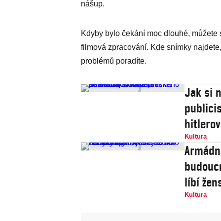
nášup.
Kdyby bylo čekání moc dlouhé, můžete s
filmová zpracování. Kde snímky najdete, 
problémů poradíte.
Jak si 
publici
hitlero
Kultura
Armádní
budoucn
líbí že
Kultura