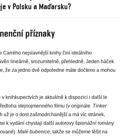
ěje v Polsku a Maďarsku?
nenční příznaky
le Carrého nejslavnější knihy činí ideálního
rávěn lineárně, srozumitelně, přehledně. Jeden háček
ychle, že za jedno dvě odpoledne máte dočteno a mohou
 v knihkupectvích je aktuálně k dispozici i další le
předloha stejnojmenného filmu (v originále
Tinker
íběh už je o dost zašmodrchanější a má víc stránek,
 se k vydání chystají další autorovy špionážní romány
álované)
Malé bubenice
, takže se můžeme těšit na