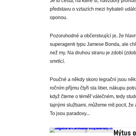
Je to cesta, na které si, navzdory prohlá
představu o vztazích mezi hybateli udál
oponou.
Pozoruhodné a občerstvující je, že hlavn
superagenti typu Jamese Bonda, ale chla
než my. Na druhou stranu je zdobí (zdobí?
smrtící.
Poučné a někdy skoro legrační jsou někt
ročním příjmu čtyři sta liber, nákupu potr
když čteme o téměř válečném, tedy stu
tajnými službami, můžeme mít pocit, že a
To jsou paradoxy...
Mýtus o