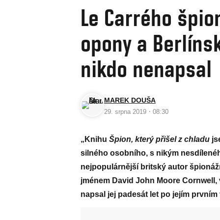
Le Carrého špion
opony a Berlínsk
nikdo nenapsal
MAREK DOUŠA
·
29. srpna 2019
08:30
„Knihu
Špion, který přišel z chladu
js
silného osobního, s nikým nesdíleného
nejpopulárnější britský autor špionáž
jménem David John Moore Cornwell, v
napsal jej padesát let po jejím prvním