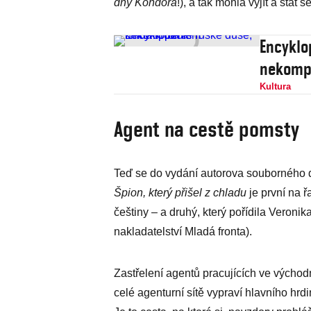
dny Kondora
!), a tak mohla vyjít a stát 
Encyklo
nekomp
Kultura
Agent na cestě pomsty
Teď se do vydání autorova souborného dí
Špion, který přišel z chladu
je první na ř
češtiny – a druhý, který pořídila Veroni
nakladatelství Mladá fronta).
Zastřelení agentů pracujících ve vých
celé agenturní sítě vypraví hlavního hr