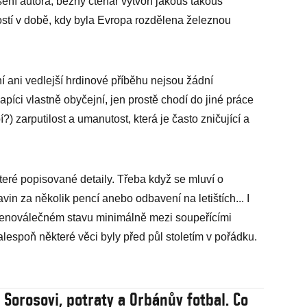
šení autora, běžný čtenář vytvoří jakous takous
ostí v době, kdy byla Evropa rozdělena železnou
í ani vedlejší hrdinové příběhu nejsou žádní
píci vlastně obyčejní, jen prostě chodí do jiné práce
) zarputilost a umanutost, která je často zničující a
eré popisované detaily. Třeba když se mluví o
avin za několik pencí anebo odbavení na letištích... I
denoválečném stavu minimálně mezi soupeřícími
lespoň některé věci byly před půl stoletím v pořádku.
 Sorosovi, potraty a Orbánův fotbal. Co