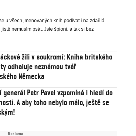
e u všech jmenovaných knih podívat i na zdařilá
jistě nemusím psát. Jste špioni, a tak si bez
náckové žili v soukromí: Kniha britského
sty odhaluje neznámou tvář
vského Německa
 generál Petr Pavel vzpomíná i hledí do
osti. A aby toho nebylo málo, ještě se
nským!