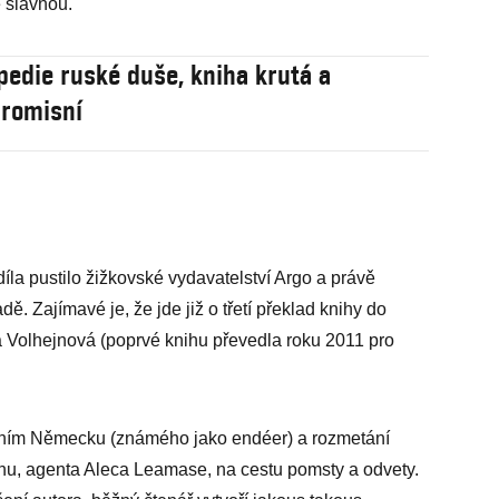
se slavnou.
pedie ruské duše, kniha krutá a
romisní
la pustilo žižkovské vydavatelství Argo a právě
adě. Zajímavé je, že jde již o třetí překlad knihy do
ka Volhejnová (poprvé knihu převedla roku 2011 pro
odním Německu (známého jako endéer) a rozmetání
dinu, agenta Aleca Leamase, na cestu pomsty a odvety.