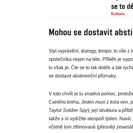
se to d
Kultura
Mohou se dostavit absti
Styl vyprávění, dialogy, tempo; to vše z 
společníka nejen na léto. Příběh je vyp
tu však je. Čte se to tak dobře a tak r
se dostavit abstinenční příznaky.
V tuto chvíli je tu snadná pomoc, protože
Carrého kniha,
Jeden musí z kola ven
, 
Taylor Soldier Spy
); její struktura a př
takže s ní vydržíte alespoň týden. Navíc
včetně loni zfilmované (přesněji zeseri