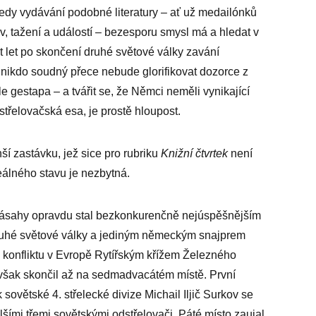
 tedy vydávání podobné literatury – ať už medailónků
ev, tažení a událostí – bezesporu smysl má a hledat v
let po skončení druhé světové války zavání
ě nikdo soudný přece nebude glorifikovat dozorce z
 gestapa – a tvářit se, že Němci neměli vynikající
střelovačská esa, je prostě hloupost.
í zastávku, jež sice pro rubriku
Knižní čtvrtek
není
eálného stavu je nezbytná.
zásahy opravdu stal bezkonkurenčně nejúspěšnějším
ruhé světové války a jediným německým snajprem
konfliktu v Evropě Rytířským křížem Železného
 však skončil až na sedmadvacátém místě. První
sovětské 4. střelecké divize Michail Iljič Surkov se
ími třemi sovětskými odstřelovači. Páté místo zaujal