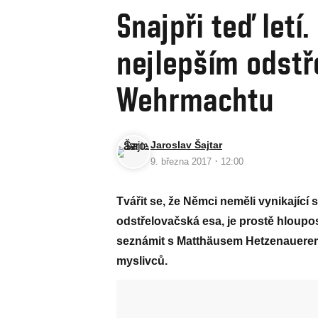
Snajpři teď letí
nejlepším odst
Wehrmachtu
Jaroslav Šajtar
·
9. března 2017
12:00
Tvářit se, že Němci neměli vynikající 
odstřelovačská esa, je prostě hloup
seznámit s Matthäusem Hetzenauerem
myslivců.