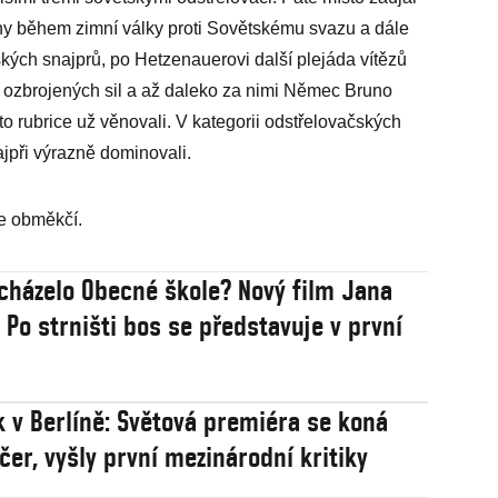
y během zimní války proti Sovětskému svazu a dále
kých snajprů, po Hetzenauerovi další plejáda vítězů
ch ozbrojených sil a až daleko za nimi Němec Bruno
to rubrice už věnovali. V kategorii odstřelovačských
ajpři výrazně dominovali.
ře obměkčí.
cházelo Obecné škole? Nový film Jana
 Po strništi bos se představuje v první
 v Berlíně: Světová premiéra se koná
čer, vyšly první mezinárodní kritiky