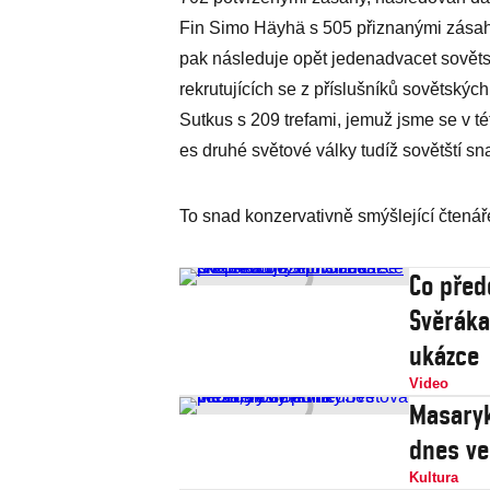
Fin Simo Häyhä s 505 přiznanými zásah
pak následuje opět jedenadvacet sověts
rekrutujících se z příslušníků sovětský
Sutkus s 209 trefami, jemuž jsme se v té
es druhé světové války tudíž sovětští sn
To snad konzervativně smýšlející čtená
Co před
Svěráka
ukázce
Video
Masaryk
dnes ve
Kultura