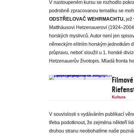
V nastoupeném kursu se rozhodlo pokra
podrobně zpracovanou tematiku se moho
ODSTŘELOVAČ WEHRMACHTU,
jež 
Matthäusovi Hetzenauerovi (1924–2004),
horských myslivců. Autor není jen spisov
německým elitním horským jednotkám dl
průpravu, neboť sloužil u 1. horské divi
Hetzenauerův životopis. Mladá fronta ho
Filmové
Riefenst
Kultura
V souvislosti s vydáváním publikací věn
třeba podotknout, že zejména někteří li
druhou stranu neobohatíme naše poznán