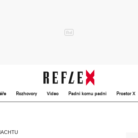
áře
Rozhovory
Video
Padni komu padni
Prostor X