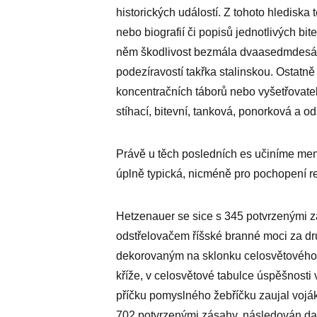
historických událostí. Z tohoto hlediska
nebo biografií či popisů jednotlivých bit
něm škodlivost bezmála dvaasedmdesát 
podezíravostí takřka stalinskou. Ostatn
koncentračních táborů nebo vyšetřovatele
stíhací, bitevní, tanková, ponorková a od
Právě u těch posledních es učiníme menš
úplně typická, nicméně pro pochopení r
Hetzenauer se sice s 345 potvrzenými 
odstřelovačem říšské branné moci za d
dekorovaným na sklonku celosvětového 
kříže, v celosvětové tabulce úspěšnosti
příčku pomyslného žebříčku zaujal voják 
702 potvrzenými zásahy, následován dalš