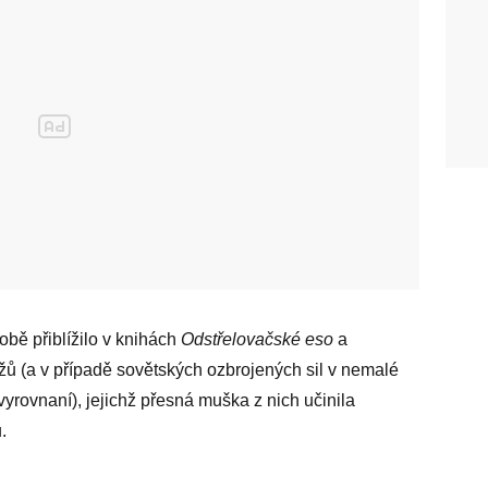
obě přiblížilo v knihách
Odstřelovačské eso
a
žů (a v případě sovětských ozbrojených sil v nemalé
yrovnaní), jejichž přesná muška z nich učinila
.