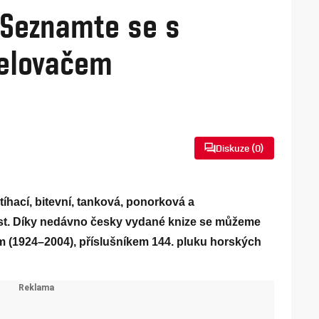
. Seznamte se s
řelovačem
Diskuze (
0
)
stíhací, bitevní, tanková, ponorková a
ost. Díky nedávno česky vydané knize se můžeme
 (1924–2004), příslušníkem 144. pluku horských