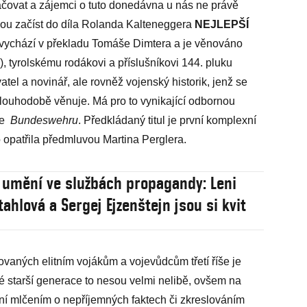
čovat a zájemci o tuto donedávna u nás ne právě
u začíst do díla Rolanda Kalteneggera
NEJLEPŠÍ
vychází v překladu Tomáše Dimtera a je věnováno
 tyrolskému rodákovi a příslušníkovi 144. pluku
atel a novinář, ale rovněž vojenský historik, jenž se
ouhodobě věnuje. Má pro to vynikající odbornou
ze
Bundeswehru
. Předkládaný titul je první komplexní
 opatřila předmluvou Martina Perglera.
 umění ve službách propagandy: Leni
ahlová a Sergej Ejzenštejn jsou si kvit
ovaných elitním vojákům a vojevůdcům třetí říše je
dé starší generace to nesou velmi nelibě, ovšem na
í mlčením o nepříjemných faktech či zkreslováním