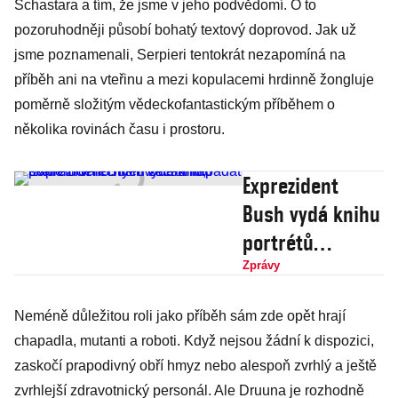
Schastara a tím, že jsme v jeho podvědomí. O to
pozoruhodněji působí bohatý textový doprovod. Jak už
jsme poznamenali, Serpieri tentokrát nezapomíná na
příběh ani na vteřinu a mezi kopulacemi hrdinně žongluje
poměrně složitým vědeckofantastickým příběhem o
několika rovinách času i prostoru.
Exprezident
Bush vydá knihu
portrétů
válečných
Zprávy
veteránů,
Neméně důležitou roli jako příběh sám zde opět hrají
škarohlídi ho
chapadla, mutanti a roboti. Když nejsou žádní k dispozici,
hned začali
zaskočí prapodivný obří hmyz nebo alespoň zvrhlý a ještě
napadat
zvrhlejší zdravotnický personál. Ale Druuna je rozhodně