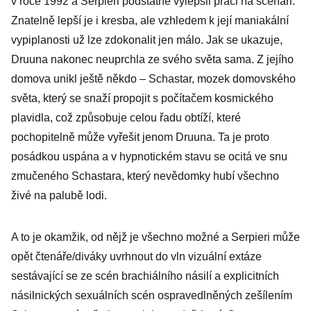
v roce 1992 a Serpieri podstatně vylepšil práci na scénáři.
Znatelně lepší je i kresba, ale vzhledem k její maniakální
vypiplanosti už lze zdokonalit jen málo. Jak se ukazuje,
Druuna nakonec neuprchla ze svého světa sama. Z jejího
domova unikl ještě někdo – Schastar, mozek domovského
světa, který se snaží propojit s počítačem kosmického
plavidla, což způsobuje celou řadu obtíží, které
pochopitelně může vyřešit jenom Druuna. Ta je proto
posádkou uspána a v hypnotickém stavu se ocitá ve snu
zmučeného Schastara, který nevědomky hubí všechno
živé na palubě lodi.
A to je okamžik, od nějž je všechno možné a Serpieri může
opět čtenáře/diváky uvrhnout do vln vizuální extáze
sestávající se ze scén brachiálního násilí a explicitních
násilnických sexuálních scén ospravedlněných zešílením