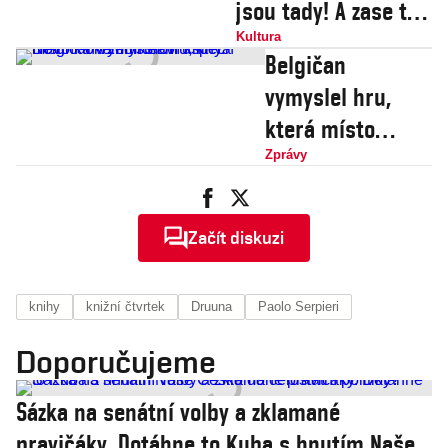
jsou tady! A zase ti
Avengers…
Kultura
Belgičan
vymyslel hru,
která místo
Pokémonů loví
Zprávy
knihy. Novinka v
zemi slaví
Začít diskuzi
úspěch
knihy
knižní čtvrtek
Druuna
Paolo Serpieri
Doporučujeme
Sázka na senátní volby a zklamané
pravičáky. Dotáhne to Kuba s hnutím Naše