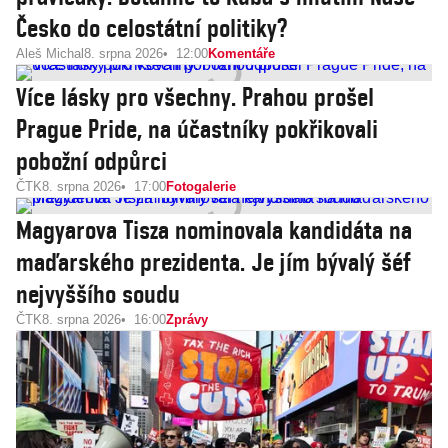
Česko do celostátní politiky?
Aleš Michal
8. srpna 2026
12:00
Komentáře
Více lásky pro všechny. Prahou prošel
Prague Pride, na účastníky pokřikovali
pobožní odpůrci
ČTK
8. srpna 2026
17:00
Fotogalerie
Magyarova Tisza nominovala kandidáta na
maďarského prezidenta. Je jím bývalý šéf
nejvyššího soudu
ČTK
8. srpna 2026
16:00
Zprávy