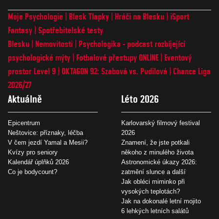
Moje Psychologie
Blesk Tlapky
Hráči na Blesku
iSport
Fantasy
Spotřebitelské testy
Blesku
Nemovitosti
Psychologika - podcast rozbíjející
psychologické mýty
Fotbalové přestupy ONLINE
Eventový
prostor Level 9
OKTAGON 92: Szabová vs. Pudilová
Chance Liga
2026/27
Aktuálně
Léto 2026
Epicentrum
Karlovarský filmový festival
Neštovice: příznaky, léčba
2026
V čem jezdí Yamal a Mesii?
Znamení, že jste potkali
Kvízy pro seniory
někoho z minulého života
Kalendář úplňků 2026
Astronomické úkazy 2026:
Co je bodycount?
zatmění slunce a další
Jak obléci miminko při
vysokých teplotách?
Jak na dokonalé letní mojito
6 lehkých letních salátů