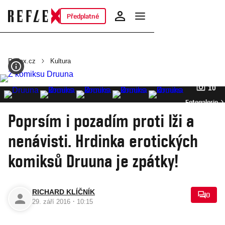
Předplatné
Reflex.cz
Kultura
10
Fotogalerie
Poprsím i pozadím proti lži a
nenávisti. Hrdinka erotických
komiksů Druuna je zpátky!
RICHARD KLÍČNÍK
0
·
29. září 2016
10:15