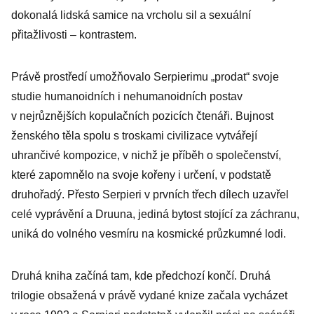
dokonalá lidská samice na vrcholu sil a sexuální
přitažlivosti – kontrastem.
Právě prostředí umožňovalo Serpierimu „prodat“ svoje
studie humanoidních i nehumanoidních postav
v nejrůznějších kopulačních pozicích čtenáři. Bujnost
ženského těla spolu s troskami civilizace vytvářejí
uhrančivé kompozice, v nichž je příběh o společenství,
které zapomnělo na svoje kořeny i určení, v podstatě
druhořadý. Přesto Serpieri v prvních třech dílech uzavřel
celé vyprávění a Druuna, jediná bytost stojící za záchranu,
uniká do volného vesmíru na kosmické průzkumné lodi.
Druhá kniha začíná tam, kde předchozí končí. Druhá
trilogie obsažená v právě vydané knize začala vycházet