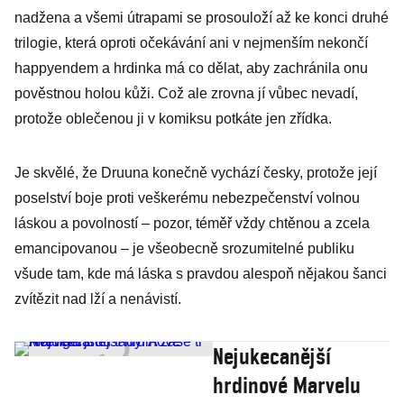
nadžena a všemi útrapami se prosouloží až ke konci druhé
trilogie, která oproti očekávání ani v nejmenším nekončí
happyendem a hrdinka má co dělat, aby zachránila onu
pověstnou holou kůži. Což ale zrovna jí vůbec nevadí,
protože oblečenou ji v komiksu potkáte jen zřídka.
Je skvělé, že Druuna konečně vychází česky, protože její
poselství boje proti veškerému nebezpečenství volnou
láskou a povolností – pozor, téměř vždy chtěnou a zcela
emancipovanou – je všeobecně srozumitelné publiku
všude tam, kde má láska s pravdou alespoň nějakou šanci
zvítězit nad lží a nenávistí.
Nejukecanější
hrdinové Marvelu