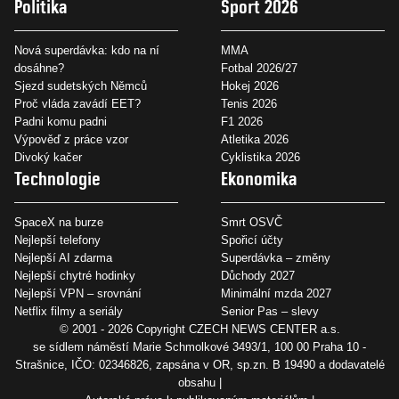
Politika
Sport 2026
Nová superdávka: kdo na ní
MMA
dosáhne?
Fotbal 2026/27
Sjezd sudetských Němců
Hokej 2026
Proč vláda zavádí EET?
Tenis 2026
Padni komu padni
F1 2026
Výpověď z práce vzor
Atletika 2026
Divoký kačer
Cyklistika 2026
Technologie
Ekonomika
SpaceX na burze
Smrt OSVČ
Nejlepší telefony
Spořicí účty
Nejlepší AI zdarma
Superdávka – změny
Nejlepší chytré hodinky
Důchody 2027
Nejlepší VPN – srovnání
Minimální mzda 2027
Netflix filmy a seriály
Senior Pas – slevy
© 2001 - 2026 Copyright
CZECH NEWS CENTER a.s.
se sídlem náměstí Marie Schmolkové 3493/1, 100 00 Praha 10 -
Strašnice, IČO: 02346826, zapsána v OR, sp.zn. B 19490 a dodavatelé
obsahu