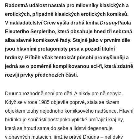
Radostná událost nastala pro milovníky klasických a
erotických, případně klasických erotických komiksů.
V nakladatelství Crew vyšla druhá kniha
Druuny
Paola
Eleuteriho Serpieriho
, která obsahuje hned tři sebraná
alba slavné komiksové řady. Stejně jako v prvním díle
jsou hlavními protagonisty prsa a pozadí titulní
hrdinky. Příběh však tentokrát působí promyšleněji a
jedná se o poměrně komplikovanou sci-fi, která zdatně
rozvíjí prvky předchozích částí.
Druuna rozhodně není pro děti. A nikdy pro ně nebyla.
Když se v roce 1985 objevila poprvé, stala se rázem
objektem touhy nejednoho komiksového nadšence. Hlavní
hrdinka je součástí postapokalyptické umírající krajiny,
která se hroutí sama do sebe a lidství degeneruje
v ohavných mutacích, jimž je právě Druuna – nelidsky