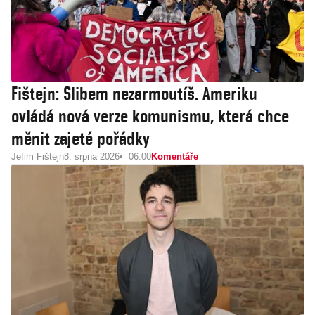
Fištejn: Slibem nezarmoutíš. Ameriku
ovládá nová verze komunismu, která chce
měnit zajeté pořádky
Jefim Fištejn
8. srpna 2026
06:00
Komentáře