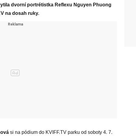
hytila dvorní portrétistka Reflexu Nguyen Phuong
V na dosah ruky.
ková
si na pódium do KVIFF.TV parku od soboty 4. 7.