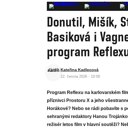
Donutil, Mišík, S
Basiková i Vagn
program Reflexu
Kateřina Kadlecová
·
22. června 2026
10:00
Program Reflexu na karlovarském film
příznivci Prostoru X a jeho všestran
Horákové? Nebo se rádi pobavíte s 
sehranými redaktory Hanou Trojánko
režisér letos film v hlavní soutěži? N