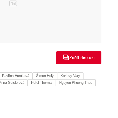
Začít diskuzi
Pavlína Horáková
Šimon Holý
Karlovy Vary
Anna Geislerová
Hotel Thermal
Nguyen Phuong Thao