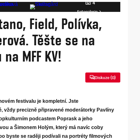
4
Fotogalerie
tano, Field, Polívka,
erová. Těšte se na
 na MFF KV!
Diskuze (
0
)
ovém festivalu je kompletní. Jste
né, vždy precizně připravené moderátorky Pavlíny
popkulturním podcastem Poprask a jeho
vou a Šimonem Holým, který má navíc coby
ebo byste se raději podívali na portréty filmových