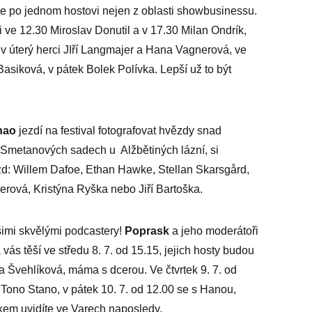
zve po jednom hostovi nejen z oblasti showbusinessu.
 ve 12.30 Miroslav Donutil a v 17.30 Milan Ondrík,
, v úterý herci JIří Langmajer a Hana Vagnerová, ve
Basiková, v pátek Bolek Polívka. Lepší už to být
hao
jezdí na festival fotografovat hvězdy snad
Smetanových sadech u Alžbětiných lázní, si
ězd: Willem Dafoe, Ethan Hawke, Stellan Skarsgård,
erová, Kristýna Ryška nebo Jiří Bartoška.
imi skvělými podcastery!
Poprask
a jeho moderátoři
vás těší ve středu 8. 7. od 15.15, jejich hosty budou
 Švehlíková, máma s dcerou. Ve čtvrtek 9. 7. od
 Tono Stano, v pátek 10. 7. od 12.00 se s Hanou,
em uvidíte ve Varech naposledy.