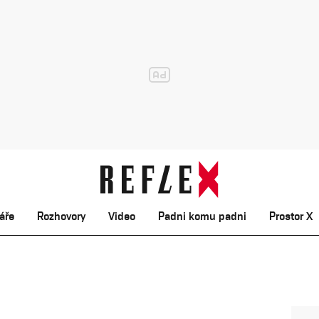
áře
Rozhovory
Video
Padni komu padni
Prostor X