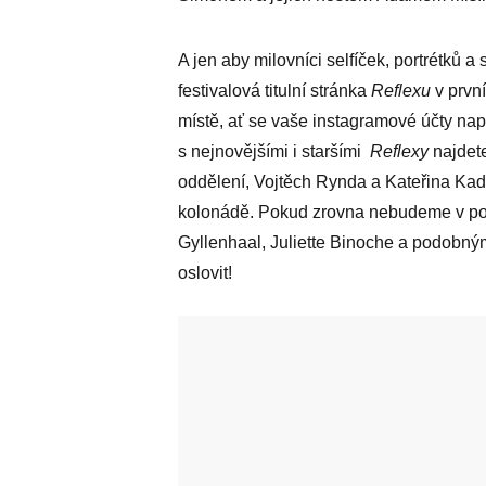
A jen aby milovníci selfíček, portrétků a 
festivalová titulní stránka
Reflexu
v prvn
místě, ať se vaše instagramové účty na
s nejnovějšími i staršími
Reflexy
najdete
oddělení, Vojtěch Rynda a Kateřina Kad
kolonádě. Pokud zrovna nebudeme v po
Gyllenhaal, Juliette Binoche a podobným
oslovit!