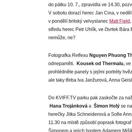
do pátku 10. 7., zpravidla ve 14.30, po
V sobotu dorazí herec Jan Cina, v neděli
v pondělí britský velvyslanec
Matt Field
středu herec Petr Uhlík, ve čtvrtek Bára 
nemůže, ne?
Fotografka
Reflexu
Nguyen Phuong T
odnepaměti.
Kousek od Thermalu,
ve 
prohlédněte panely s jejími portréty hv
ale taky třeba Iva Janžurová, Anna Geisl
Do KVIFF.TV parku pak zaskočte za naš
Hana Trojánková
a
Šimon Holý
se na 
herečky Jitka Schneiderová a Sofie Anna
11.30 na místě způsobí poprask fotograf
Šimonem a jejich hostem Adamem Mišík