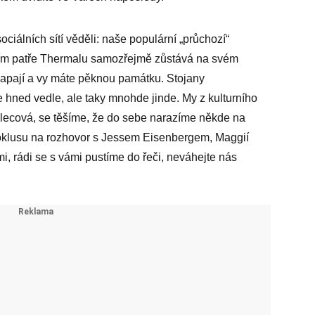
sociálních sítí věděli: naše populární „průchozí“
ím patře Thermalu samozřejmě zůstává na svém
papají a vy máte pěknou památku. Stojany
 hned vedle, ale taky mnohde jinde. My z kulturního
lecová, se těšíme, že do sebe narazíme někde na
klusu na rozhovor s Jessem Eisenbergem, Maggií
i, rádi se s vámi pustíme do řeči, neváhejte nás