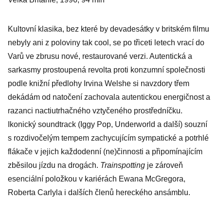
Kultovní klasika, bez které by devadesátky v britském filmu
nebyly ani z poloviny tak cool, se po třiceti letech vrací do
Varů ve zbrusu nové, restaurované verzi. Autentická a
sarkasmy prostoupená revolta proti konzumní společnosti
podle knižní předlohy Irvina Welshe si navzdory třem
dekádám od natočení zachovala autentickou energičnost a
razanci nactiutrhačného vztyčeného prostředníčku.
Ikonický soundtrack (Iggy Pop, Underworld a další) souzní
s rozdivočelým tempem zachycujícím sympatické a potrhlé
flákače v jejich každodenní (ne)činnosti a připomínajícím
zběsilou jízdu na drogách.
Trainspotting
je zároveň
esenciální položkou v kariérách Ewana McGregora,
Roberta Carlyla i dalších členů hereckého ansámblu.