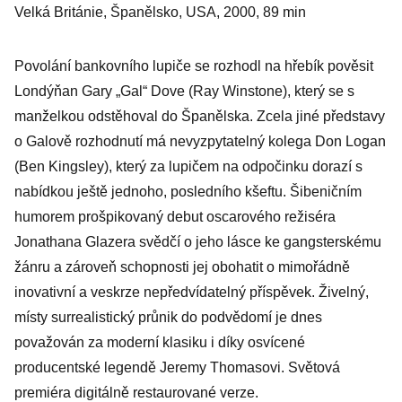
Velká Británie, Španělsko, USA, 2000, 89 min
Povolání bankovního lupiče se rozhodl na hřebík pověsit
Londýňan Gary „Gal“ Dove (Ray Winstone), který se s
manželkou odstěhoval do Španělska. Zcela jiné představy
o Galově rozhodnutí má nevyzpytatelný kolega Don Logan
(Ben Kingsley), který za lupičem na odpočinku dorazí s
nabídkou ještě jednoho, posledního kšeftu. Šibeničním
humorem prošpikovaný debut oscarového režiséra
Jonathana Glazera svědčí o jeho lásce ke gangsterskému
žánru a zároveň schopnosti jej obohatit o mimořádně
inovativní a veskrze nepředvídatelný příspěvek. Živelný,
místy surrealistický průnik do podvědomí je dnes
považován za moderní klasiku i díky osvícené
producentské legendě Jeremy Thomasovi. Světová
premiéra digitálně restaurované verze.