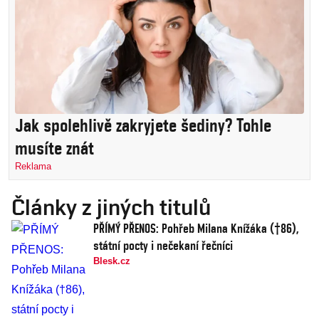
Jak spolehlivě zakryjete šediny? Tohle
musíte znát
Reklama
Články z jiných titulů
PŘÍMÝ PŘENOS: Pohřeb Milana Knížáka (†86),
státní pocty i nečekaní řečníci
Blesk.cz