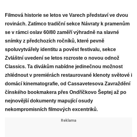
Filmová historie se letos ve Varech představí ve dvou
rovinách. Zatímco tradiční sekce Návraty k pramenům
se v rámci oslav 60/80 zaměří výhradně na slavné
snímky z předchozích ročníků, které pevně
spoluvytvářely identitu a pověst festivalu, sekce
Zvláštní uvedení se letos rozroste o novou odnož
Classics. Ta divákům nabídne jedinečnou možnost
zhlédnout v premiérách restaurované klenoty světové i
domácí kinematografie, od Cassavetesova Zavraždění
čínského bookmakera přes Ondříčkovo Šeptej až po
nejnovější dokumenty mapující osudy
nekompromisních filmových excentriků.