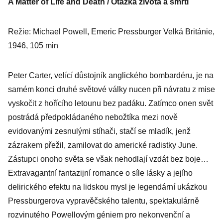
A Matter of Life and Death / Otázka života a smrti
Režie: Michael Powell, Emeric Pressburger Velká Británie,
1946, 105 min
Peter Carter, velící důstojník anglického bombardéru, je na
samém konci druhé světové války nucen při návratu z mise
vyskočit z hořícího letounu bez padáku. Zatímco onen svět
postrádá předpokládaného nebožtíka mezi nově
evidovanými zesnulými stíhači, stačí se mladík, jenž
zázrakem přežil, zamilovat do americké radistky June.
Zástupci onoho světa se však nehodlají vzdát bez boje…
Extravagantní fantazijní romance o síle lásky a jejího
delirického efektu na lidskou mysl je legendární ukázkou
Pressburgerova vypravěčského talentu, spektakulárně
rozvinutého Powellovým géniem pro nekonvenční a