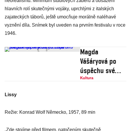
neorealismu. Minimum studiových záběrů a obsazení
hlavních rolí skutečnými vojáky, uprchlými z italských
zajateckých táborů, ještě umocňuje morálně naléhavé
vyznění díla. Snímek byl uveden na prvním festivalu v roce
1946.
Magda
Vášáryová po
úspěchu své
knihy převezme i
Kultura
cenu prezidenta.
Lissy
Na 60. ročníku
MFF KV
Režie: Konrad Wolf Německo, 1957, 89 min
„Zde stojíme před filmem, natočeným skutečně