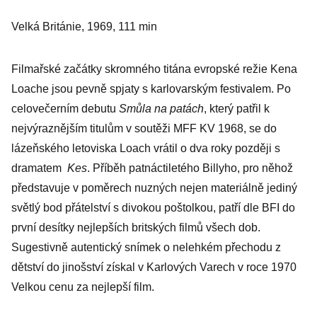
Velká Británie, 1969, 111 min
Filmařské začátky skromného titána evropské režie Kena
Loache jsou pevně spjaty s karlovarským festivalem. Po
celovečerním debutu
Smůla na patách
, který patřil k
nejvýraznějším titulům v soutěži MFF KV 1968, se do
lázeňského letoviska Loach vrátil o dva roky později s
dramatem
Kes
. Příběh patnáctiletého Billyho, pro něhož
představuje v poměrech nuzných nejen materiálně jediný
světlý bod přátelství s divokou poštolkou, patří dle BFI do
první desítky nejlepších britských filmů všech dob.
Sugestivně autentický snímek o nelehkém přechodu z
dětství do jinošství získal v Karlových Varech v roce 1970
Velkou cenu za nejlepší film.