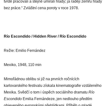
tvrdě pracovali a stejně umírali hlady; já raději zemřu hlady
bez práce.“ Zvláštní cena poroty v roce 1978.
Río Escondido / Hidden River / Río Escondido
Režie: Emilio Fernández
Mexiko, 1948, 110 min
Mimořádnou oblibu si již na prvních ročnících
karlovarského festivalu získala kinematografie vzdáleného
Mexika. Svědčí o tom i úspěch sociálního dramatu
Río
Escondido
Emilia Fernándeze, jen nedlouho předtím
objeveného evropskými přehlídkami. Příběh o mladé