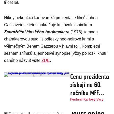
třicet let.
Nikdy nekončící karlovarská prezentace filmů Johna
Cassavetese letos pokračuje kultovním snímkem
Zavraždění čínského bookmakera
(1976), temnou
charakterovou studií s odlesky neo-noirové krimi s
výjimečným Benem Gazzarou v hlavní roli. Kompletní
seznam snímků a jednotlivé synopse (vždy po rozkliknutí
daného názvu) vizte
ZDE
.
Cenu prezidenta
získají na 60.
ročníku MFF
Karlovy Vary
Festival Karlovy Vary
Maggie