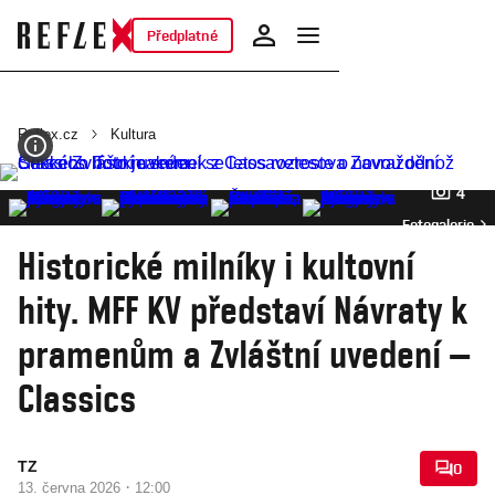
Předplatné
Reflex.cz
Kultura
4
Fotogalerie
Historické milníky i kultovní
hity. MFF KV představí Návraty k
pramenům a Zvláštní uvedení –
Classics
TZ
0
·
13. června 2026
12:00