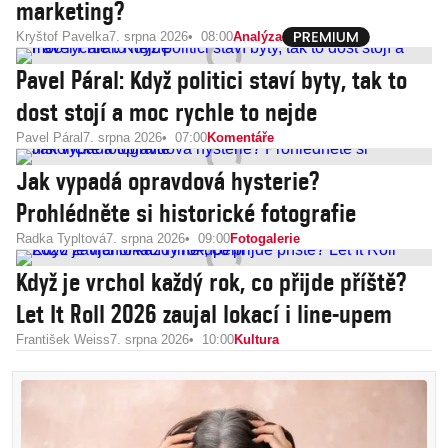
marketing?
Kryštof Pavelka
7. srpna 2026
08:00
Analýza
Pavel Páral: Když politici staví byty, tak to
dost stojí a moc rychle to nejde
Pavel Páral
7. srpna 2026
07:00
Komentáře
Jak vypadá opravdová hysterie?
Prohlédněte si historické fotografie
Radka Typltová
7. srpna 2026
09:00
Fotogalerie
Když je vrchol každý rok, co přijde příště?
Let It Roll 2026 zaujal lokací i line-upem
František Weiss
7. srpna 2026
10:00
Kultura