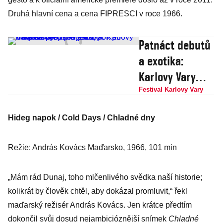
Druhá hlavní cena a cena FIPRESCI v roce 1966.
Patnáct debutů
a exotika:
Karlovy Vary
odhalují
Festival Karlovy Vary
program, bok
Hideg napok / Cold Days / Chladné dny
po boku se
představí
Režie: András Kovács Maďarsko, 1966, 101 min
sestry
Geislerovy
„Mám rád Dunaj, toho mlčenlivého svědka naší historie;
kolikrát by člověk chtěl, aby dokázal promluvit,“ řekl
maďarský režisér András Kovács. Jen krátce předtím
dokončil svůj dosud nejambicióznější snímek
Chladné