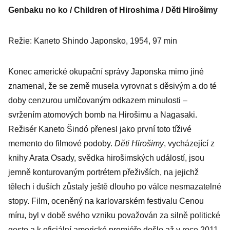
Genbaku no ko / Children of Hiroshima / Děti Hirošimy
Režie: Kaneto Shindo Japonsko, 1954, 97 min
Konec americké okupační správy Japonska mimo jiné
znamenal, že se země musela vyrovnat s děsivým a do té
doby cenzurou umlčovaným odkazem minulosti –
svržením atomových bomb na Hirošimu a Nagasaki.
Režisér Kaneto Šindó přenesl jako první toto tíživé
memento do filmové podoby.
Děti Hirošimy
, vycházející z
knihy Arata Osady, svědka hirošimských událostí, jsou
jemně konturovaným portrétem přeživších, na jejichž
tělech i duších zůstaly ještě dlouho po válce nesmazatelné
stopy. Film, oceněný na karlovarském festivalu Cenou
míru, byl v době svého vzniku považován za silně politické
gesto a k oficiální americké premiéře došlo až v roce 2011.