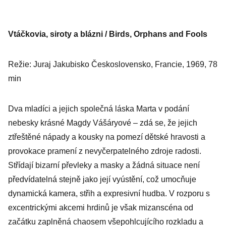
Vtáčkovia, siroty a blázni / Birds, Orphans and Fools
Režie: Juraj Jakubisko Československo, Francie, 1969, 78
min
Dva mladíci a jejich společná láska Marta v podání
nebesky krásné Magdy Vášáryové – zdá se, že jejich
ztřeštěné nápady a kousky na pomezí dětské hravosti a
provokace pramení z nevyčerpatelného zdroje radosti.
Střídají bizarní převleky a masky a žádná situace není
předvídatelná stejně jako její vyústění, což umocňuje
dynamická kamera, střih a expresivní hudba. V rozporu s
excentrickými akcemi hrdinů je však mizanscéna od
začátku zaplněná chaosem všepohlcujícího rozkladu a