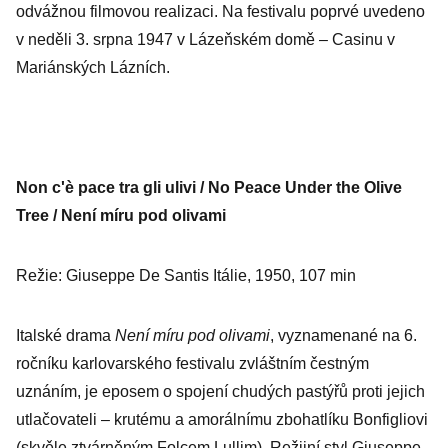
odvážnou filmovou realizaci. Na festivalu poprvé uvedeno
v neděli 3. srpna 1947 v Lázeňském domě – Casinu v
Mariánských Lázních.
Non c'è pace tra gli ulivi / No Peace Under the Olive
Tree / Není míru pod olivami
Režie: Giuseppe De Santis Itálie, 1950, 107 min
Italské drama
Není míru pod olivami
, vyznamenané na 6.
ročníku karlovarského festivalu zvláštním čestným
uznáním, je eposem o spojení chudých pastýřů proti jejich
utlačovateli – krutému a amorálnímu zbohatlíku Bonfigliovi
(skvěle ztvárněným Folcem Lullim). Režijní styl Giuseppe