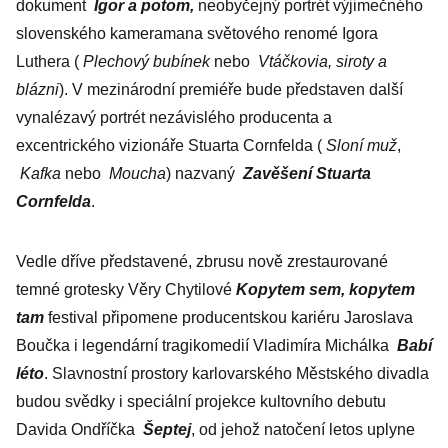
dokument
Igor a potom,
neobyčejný portrét výjimečného
slovenského kameramana světového renomé Igora
Luthera (
Plechový bubínek
nebo
Vtáčkovia, siroty a
blázni
). V mezinárodní premiéře bude představen další
vynalézavý portrét nezávislého producenta a
excentrického vizionáře Stuarta Cornfelda (
Sloní muž
,
Kafka
nebo
Moucha
) nazvaný
Zavěšení Stuarta
Cornfelda
.
Vedle dříve představené, zbrusu nově zrestaurované
temné grotesky Věry Chytilové
Kopytem sem, kopytem
tam
festival připomene producentskou kariéru Jaroslava
Boučka i legendární tragikomedií Vladimíra Michálka
Babí
léto
. Slavnostní prostory karlovarského Městského divadla
budou svědky i speciální projekce kultovního debutu
Davida Ondříčka
Šeptej
, od jehož natočení letos uplyne