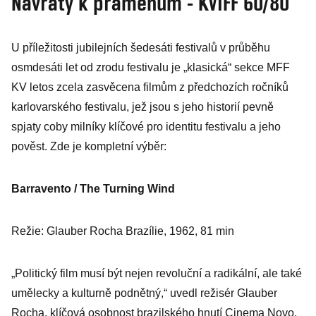
Návraty k pramenům - KVIFF 60/80
Gyllenhaal a
Jesse Eisenberg
U příležitosti jubilejních šedesáti festivalů v průběhu
osmdesáti let od zrodu festivalu je „klasická“ sekce MFF
KV letos zcela zasvěcena filmům z předchozích ročníků
karlovarského festivalu, jež jsou s jeho historií pevně
spjaty coby milníky klíčové pro identitu festivalu a jeho
pověst. Zde je kompletní výběr:
Barravento / The Turning Wind
Režie: Glauber Rocha Brazílie, 1962, 81 min
„Politický film musí být nejen revoluční a radikální, ale také
umělecky a kulturně podnětný,“ uvedl režisér Glauber
Rocha, klíčová osobnost brazilského hnutí Cinema Novo.