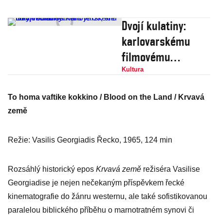
Dvojí kulatiny:
karlovarskému
filmovému
festivalu je 60, ale
Kultura
taky trochu 80
To homa vaftike kokkino / Blood on the Land / Krvavá
země
Režie: Vasilis Georgiadis Řecko, 1965, 124 min
Rozsáhlý historický epos
Krvavá země
režiséra Vasilise
Georgiadise je nejen nečekaným příspěvkem řecké
kinematografie do žánru westernu, ale také sofistikovanou
paralelou biblického příběhu o marnotratném synovi či