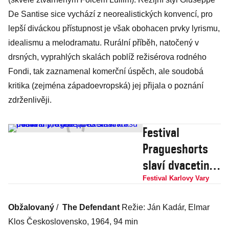
De Santise sice vychází z neorealistických konvencí, pro
lepší diváckou přístupnost je však obohacen prvky lyrismu,
idealismu a melodramatu. Rurální příběh, natočený v
drsných, vyprahlých skalách poblíž režisérova rodného
Fondi, tak zaznamenal komerční úspěch, ale soudobá
kritika (zejména západoevropská) jej přijala o poznání
zdrženlivěji.
Festival
Pragueshorts
slaví dvacetiny,
uvede přes sto
Festival Karlovy Vary
kraťasů od
Obžalovaný
/
The Defendant
Režie: Ján Kadár, Elmar
filmů pro děti
Klos Československo, 1964, 94 min