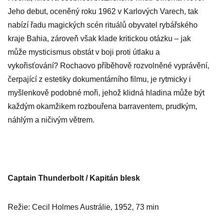
Jeho debut, oceněný roku 1962 v Karlových Varech, tak
nabízí řadu magických scén rituálů obyvatel rybářského
kraje Bahia, zároveň však klade kritickou otázku – jak
může mysticismus obstát v boji proti útlaku a
vykořisťování? Rochaovo příběhově rozvolněné vyprávění,
čerpající z estetiky dokumentárního filmu, je rytmicky i
myšlenkově podobné moři, jehož klidná hladina může být
každým okamžikem rozbouřena barraventem, prudkým,
náhlým a ničivým větrem.
Captain Thunderbolt / Kapitán blesk
Režie: Cecil Holmes Austrálie, 1952, 73 min