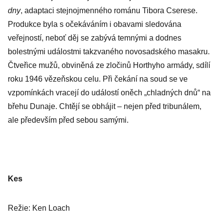
dny
, adaptaci stejnojmenného románu Tibora Cserese.
Produkce byla s očekáváním i obavami sledována
veřejností, neboť děj se zabývá temnými a dodnes
bolestnými událostmi takzvaného novosadského masakru.
Čtveřice mužů, obviněná ze zločinů Horthyho armády, sdílí
roku 1946 vězeňskou celu. Při čekání na soud se ve
vzpomínkách vracejí do událostí oněch „chladných dnů“ na
břehu Dunaje. Chtějí se obhájit – nejen před tribunálem,
ale především před sebou samými.
Kes
Režie: Ken Loach