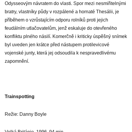
Odysseovým návratem do vlasti. Spor mezi nesmiřitelnými
bratry, vlastníky půdy v rozpálené a hornaté Thesálii, je
příběhem o vzrůstajícím odporu rolníků proti jejich
feudálním utlačovatelům, jenž eskaluje do otevřeného
konfliktu plného násilí. Komerčně i kriticky úspěšný snímek
byl uveden jen krátce před nástupem protilevicové
vojenské junty, která jej odsoudila k nespravedlivému
zapomnění.
Trainspotting
Režie: Danny Boyle
Velká Británie, 1996, 94 min