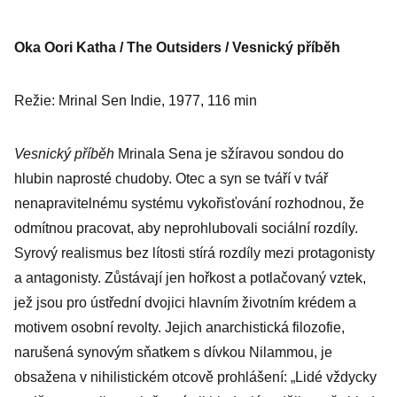
Oka Oori Katha / The Outsiders / Vesnický příběh
Režie: Mrinal Sen Indie, 1977, 116 min
Vesnický příběh
Mrinala Sena je sžíravou sondou do
hlubin naprosté chudoby. Otec a syn se tváří v tvář
nenapravitelnému systému vykořisťování rozhodnou, že
odmítnou pracovat, aby neprohlubovali sociální rozdíly.
Syrový realismus bez lítosti stírá rozdíly mezi protagonisty
a antagonisty. Zůstávají jen hořkost a potlačovaný vztek,
jež jsou pro ústřední dvojici hlavním životním krédem a
motivem osobní revolty. Jejich anarchistická filozofie,
narušená synovým sňatkem s dívkou Nilammou, je
obsažena v nihilistickém otcově prohlášení: „Lidé vždycky