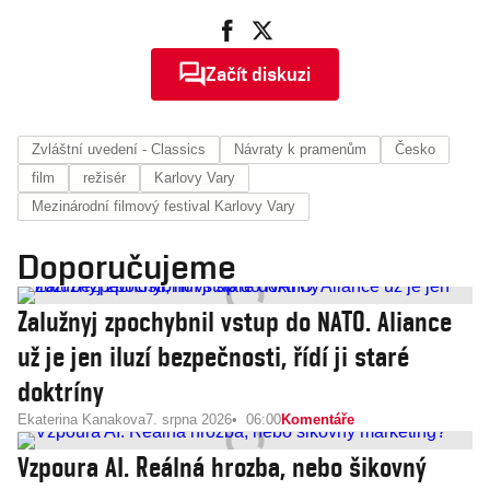
Začít diskuzi
Zvláštní uvedení - Classics
Návraty k pramenům
Česko
film
režisér
Karlovy Vary
Mezinárodní filmový festival Karlovy Vary
Doporučujeme
Zalužnyj zpochybnil vstup do NATO. Aliance
už je jen iluzí bezpečnosti, řídí ji staré
doktríny
Ekaterina Kanakova
7. srpna 2026
06:00
Komentáře
Vzpoura AI. Reálná hrozba, nebo šikovný