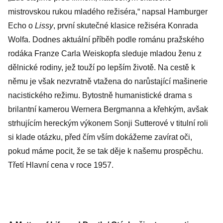
mistrovskou rukou mladého režiséra,“ napsal Hamburger
Echo o
Lissy
, první skutečné klasice režiséra Konrada
Wolfa. Dodnes aktuální příběh podle románu pražského
rodáka Franze Carla Weiskopfa sleduje mladou ženu z
dělnické rodiny, jež touží po lepším životě. Na cestě k
němu je však nezvratně vtažena do narůstající mašinerie
nacistického režimu. Bytostně humanistické drama s
brilantní kamerou Wernera Bergmanna a křehkým, avšak
strhujícím hereckým výkonem Sonji Sutterové v titulní roli
si klade otázku, před čím vším dokážeme zavírat oči,
pokud máme pocit, že se tak děje k našemu prospěchu.
Třetí Hlavní cena v roce 1957.