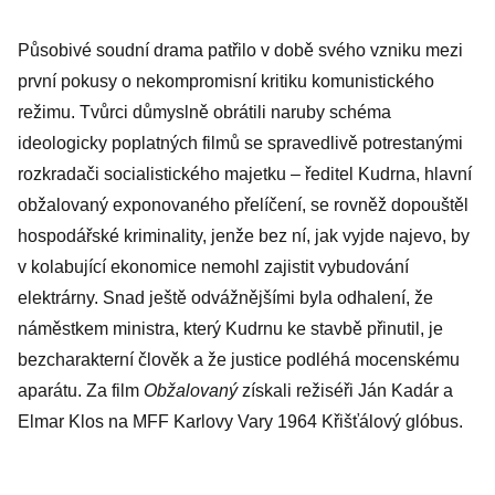
po alternativní
porno
Působivé soudní drama patřilo v době svého vzniku mezi
první pokusy o nekompromisní kritiku komunistického
režimu. Tvůrci důmyslně obrátili naruby schéma
ideologicky poplatných filmů se spravedlivě potrestanými
rozkradači socialistického majetku – ředitel Kudrna, hlavní
obžalovaný exponovaného přelíčení, se rovněž dopouštěl
hospodářské kriminality, jenže bez ní, jak vyjde najevo, by
v kolabující ekonomice nemohl zajistit vybudování
elektrárny. Snad ještě odvážnějšími byla odhalení, že
náměstkem ministra, který Kudrnu ke stavbě přinutil, je
bezcharakterní člověk a že justice podléhá mocenskému
aparátu. Za film
Obžalovaný
získali režiséři Ján Kadár a
Elmar Klos na MFF Karlovy Vary 1964 Křišťálový glóbus.