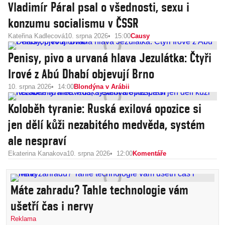
Vladimír Páral psal o všednosti, sexu i
konzumu socialismu v ČSSR
Kateřina Kadlecová
10. srpna 2026
15:00
Causy
Penisy, pivo a urvaná hlava Jezulátka: Čtyři
Irové z Abú Dhabí objevují Brno
10. srpna 2026
14:00
Blondýna v Arábii
Koloběh tyranie: Ruská exilová opozice si
jen dělí kůži nezabitého medvěda, systém
ale nespraví
Ekaterina Kanakova
10. srpna 2026
12:00
Komentáře
Máte zahradu? Tahle technologie vám
ušetří čas i nervy
Reklama