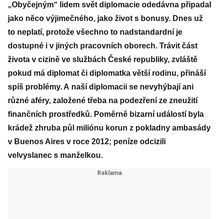
„Obyčejným“ lidem svět diplomacie odedávna připadal
jako něco výjimečného, jako život s bonusy. Dnes už
to neplatí, protože všechno to nadstandardní je
dostupné i v jiných pracovních oborech. Trávit část
života v cizině ve službách České republiky, zvláště
pokud má diplomat či diplomatka větší rodinu, přináší
spíš problémy. A naší diplomacii se nevyhýbají ani
různé aféry, založené třeba na podezření ze zneužití
finančních prostředků. Poměrně bizarní událostí byla
krádež zhruba půl miliónu korun z pokladny ambasády
v Buenos Aires v roce 2012; peníze odcizili
velvyslanec s manželkou.