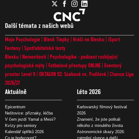
Další témata z našich webů
Moje Psychologie
Blesk Tlapky
Hráči na Blesku
iSport
Fantasy
Spotřebitelské testy
Blesku
Nemovitosti
Psychologika - podcast rozbíjející
psychologické mýty
Fotbalové přestupy ONLINE
Eventový
prostor Level 9
OKTAGON 92: Szabová vs. Pudilová
Chance Liga
2026/27
Aktuálně
Léto 2026
Epicentrum
Karlovarský filmový festival
Neštovice: příznaky, léčba
2026
V čem jezdí Yamal a Mesii?
Znamení, že jste potkali
Kvízy pro seniory
někoho z minulého života
Kalendář úplňků 2026
Astronomické úkazy 2026:
Co je bodycount?
zatmění slunce a další