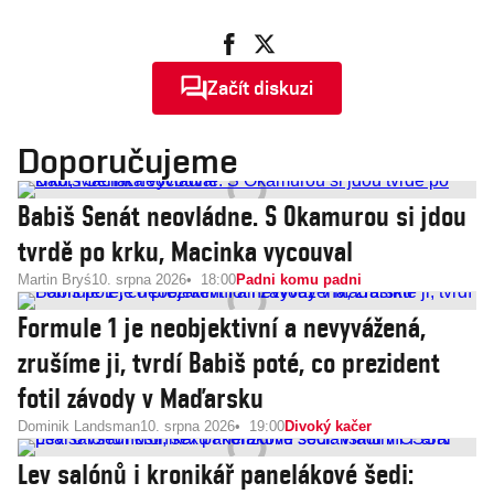
Začít diskuzi
Doporučujeme
Babiš Senát neovládne. S Okamurou si jdou
tvrdě po krku, Macinka vycouval
Martin Bryś
10. srpna 2026
18:00
Padni komu padni
Formule 1 je neobjektivní a nevyvážená,
zrušíme ji, tvrdí Babiš poté, co prezident
fotil závody v Maďarsku
Dominik Landsman
10. srpna 2026
19:00
Divoký kačer
Lev salónů i kronikář panelákové šedi: