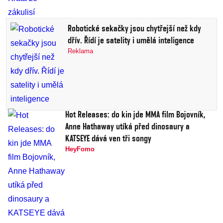
Robotické sekačky jsou chytřejší než kdy
dřív. Řídí je satelity i umělá inteligence
Reklama
Hot Releases: do kin jde MMA film Bojovník,
Anne Hathaway utíká před dinosaury a
KATSEYE dává ven tři songy
HeyFomo