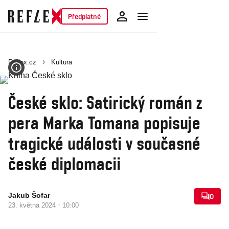
Předplatné
Reflex.cz
Kultura
České sklo: Satirický román z
pera Marka Tomana popisuje
tragické události v současné
české diplomacii
Jakub Šofar
0
·
23. května 2024
10:00