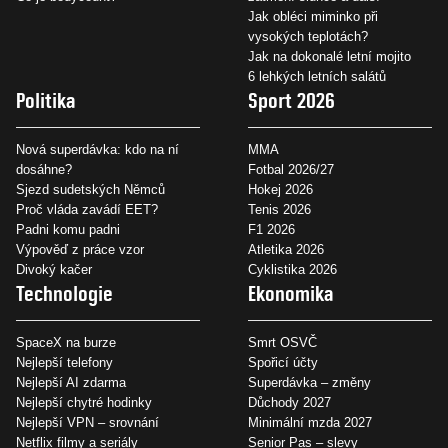
Jak obléci miminko při
vysokých teplotách?
Jak na dokonalé letní mojito
6 lehkých letních salátů
Politika
Sport 2026
Nová superdávka: kdo na ní
MMA
dosáhne?
Fotbal 2026/27
Sjezd sudetských Němců
Hokej 2026
Proč vláda zavádí EET?
Tenis 2026
Padni komu padni
F1 2026
Výpověď z práce vzor
Atletika 2026
Divoký kačer
Cyklistika 2026
Technologie
Ekonomika
SpaceX na burze
Smrt OSVČ
Nejlepší telefony
Spořicí účty
Nejlepší AI zdarma
Superdávka – změny
Nejlepší chytré hodinky
Důchody 2027
Nejlepší VPN – srovnání
Minimální mzda 2027
Netflix filmy a seriály
Senior Pas – slevy