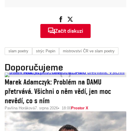
Začít diskuzi
slam poetry
strýc Pepin
mistrovství ČR ve slam poetry
Doporučujeme
Marek Adamczyk: Problém na DAMU
přetrvává. Všichni o něm vědí, jen moc
nevědí, co s ním
Pavlína Horáková
7. srpna 2026
18:00
Prostor X