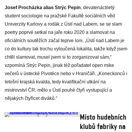
Josef Procházka alias Strýc Pepin
, devatenáctiletý
student sociologie na pražské Fakultě sociálních věd
Univerzity Karlovy a rodák z Ústí nad Labem, se se slam
poetry poprvé setkal na jaře roku 2020 a slamovat na
oficiálních soutěžích začal teprve loni. „Ústí nad Labem je
co do kultury tak trochu vyloučená lokalita, takže když jsem
chtěl slamovat, musel jsem si to zorganizovat sám,“
vzpomíná Strýc Pepin, jinak též pořadatel open mike
večerů v ústecké Pivotéce nebo v Hraničáři. „Koneckonců i
letošní krajská kvalda, tedy kvalifikační utkání na
mistrovství ČR, mělo v Ústí pouhé čtyři vystupující a
nějakých čtyřicet diváků.“
Místo hudebních
klubů fabriky na