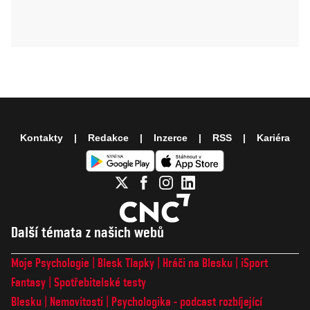
Kontakty
Redakce
Inzerce
RSS
Kariéra
Další témata z našich webů
Moje Psychologie
Blesk Tlapky
Hráči na Blesku
iSport
Fantasy
Spotřebitelské testy
Blesku
Nemovitosti
Psychologika - podcast rozbíjející