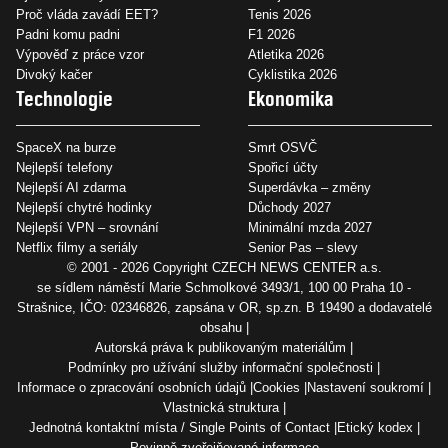
Proč vláda zavádí EET?
Tenis 2026
Padni komu padni
F1 2026
Výpověď z práce vzor
Atletika 2026
Divoký kačer
Cyklistika 2026
Technologie
Ekonomika
SpaceX na burze
Smrt OSVČ
Nejlepší telefony
Spořicí účty
Nejlepší AI zdarma
Superdávka – změny
Nejlepší chytré hodinky
Důchody 2027
Nejlepší VPN – srovnání
Minimální mzda 2027
Netflix filmy a seriály
Senior Pas – slevy
© 2001 - 2026 Copyright
CZECH NEWS CENTER a.s.
se sídlem náměstí Marie Schmolkové 3493/1, 100 00 Praha 10 -
Strašnice, IČO: 02346826, zapsána v OR, sp.zn. B 19490 a dodavatelé
obsahu
Autorská práva k publikovaným materiálům
Podmínky pro užívání služby informační společnosti
Informace o zpracování osobních údajů
Cookies
Nastavení soukromí
Vlastnická struktura
Jednotná kontaktní místa / Single Points of Contact
Etický kodex
Povinně zveřejňované informace