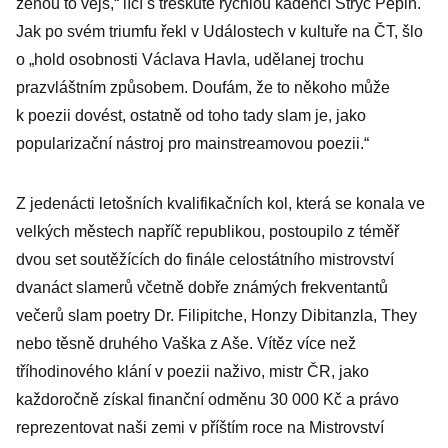
ženou to vejš,“ líčí s třeskutě rychlou kadencí Strýc Pepin.
Jak po svém triumfu řekl v Událostech v kultuře na ČT, šlo
o „hold osobnosti Václava Havla, udělanej trochu
prazvláštním způsobem. Doufám, že to někoho může
k poezii dovést, ostatně od toho tady slam je, jako
popularizační nástroj pro mainstreamovou poezii.“
Z jedenácti letošních kvalifikačních kol, která se konala ve
velkých městech napříč republikou, postoupilo z téměř
dvou set soutěžících do finále celostátního mistrovství
dvanáct slamerů včetně dobře známých frekventantů
večerů slam poetry Dr. Filipitche, Honzy Dibitanzla, They
nebo těsně druhého Vaška z Aše. Vítěz více než
tříhodinového klání v poezii naživo, mistr ČR, jako
každoročně získal finanční odměnu 30 000 Kč a právo
reprezentovat naši zemi v příštím roce na Mistrovství