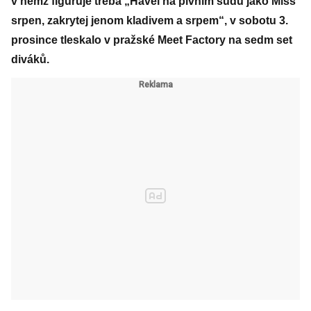
v němž figuruje třeba „Havel na pivním sudu jako Miss
srpen, zakrytej jenom kladivem a srpem“, v sobotu 3.
prosince tleskalo v pražské Meet Factory na sedm set
diváků.