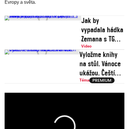
Evropy a světa.
Jak by
vypadala hádka
Zemana s TGM:
Ty si asi passy?
Video
Vyložme knihy
Kdybys nebyl
na stůl. Vánoce
mrtvý, vyhubím
ukážou. Čeští
tě jak novináře!
nakladatelé
Téma
hovoří o vážné
situaci na
knižním trhu