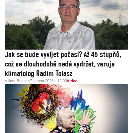
Jak se bude vyvíjet počasí? Až 45 stupňů,
což se dlouhodobě nedá vydržet, varuje
klimatolog Radim Tolasz
Viliam Buchert
7. srpna 2026
12:00
Video