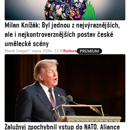
Milan Knížák: Byl jednou z nejvýraznějších,
ale i nejkontroverznějších postav české
umělecké scény
Marek Gregor
7. srpna 2026
13:00
Kultura
Zalužnyj zpochybnil vstup do NATO. Aliance