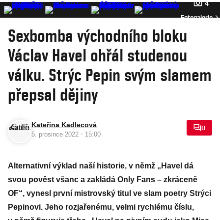
4
Fotogalerie
Sexbomba východního bloku
Václav Havel ohřál studenou
válku. Strýc Pepin svým slamem
přepsal dějiny
Kateřina Kadlecová
0
·
5. prosince 2022
15:00
Alternativní výklad naší historie, v němž „Havel dá
svou pověst všanc a zakládá Only Fans – zkráceně
OF“, vynesl první mistrovský titul ve slam poetry Strýci
Pepinovi. Jeho rozjařenému, velmi rychlému číslu,