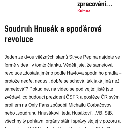
zpracování
řepky? Dr.
Kultura
Filipitche štve
Soudruh Hnusák a spoďárová
kulturní ticho. A
revoluce
vás?
Jeden ze dvou vítězných slamů Strýce Pepina najdete ve
formě videa i v tomto článku. Věděli jste, že sametová
revoluce „dostala jméno podle Havlova spodního prádla –
protože nedře, nedusí, dobře se schová, tak jaká jiná než
sametová“? Pokud ne, na video se podívejte; jistě jste
zvědaví, co budoucí prezident ČSFR a posléze ČR svým
profilem na Only Fans způsobil Michailu Gorbačovovi
nebo „soudruhu Hnusákovi, teda Husákovi“. „VB, StB,
všechny ty pohlavní orgány státní správy stojej v pozoru a