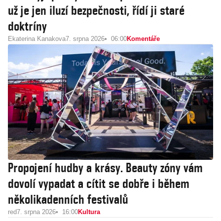
už je jen iluzí bezpečnosti, řídí ji staré
doktríny
Ekaterina Kanakova
7. srpna 2026
06:00
Komentáře
Propojení hudby a krásy. Beauty zóny vám
dovolí vypadat a cítit se dobře i během
několikadenních festivalů
red
7. srpna 2026
16:00
Kultura