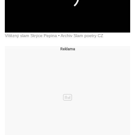
Vítězný slam Strýce Pepina • Archiv Slam poetry CZ