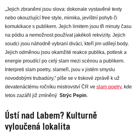
„Jejich zbraněmi jsou slova: dokonale vystavěné texty
nebo okouzlující free style, mimika, jevištní pohyb či
komukikace s publikem. Jejich limitem jsou tři minuty času
na pódiu a nemožnost používat jakékoli rekvizity. Jejich
soudci jsou náhodně vybraní diváci, kteří jim udílejí body.
Jejich odměnou jsou okamžité reakce publika, potlesk a
energie proudící po celý slam mezi scénou a publikem.
Interpreti slam poetry, slameři, jsou v jistém smyslu
novodobými trubadúry,“ píše se v tiskové zprávě k už
devatenáctému ročníku mistrovství ČR ve
slam poetry
, kde
letos zazářil již zmíněný
Strýc Pepin
.
Ústí nad Labem? Kulturně
vyloučená lokalita