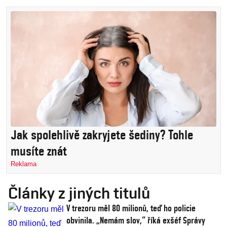
Jak spolehlivě zakryjete šediny? Tohle
musíte znát
Reklama
Články z jiných titulů
V trezoru měl 80 milionů, teď ho policie
obvinila. „Nemám slov,“ říká exšéf Správy