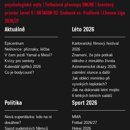
psychologické mýty
Fotbalové přestupy ONLINE
Eventový
prostor Level 9
OKTAGON 92: Szabová vs. Pudilová
Chance Liga
2026/27
Aktuálně
Léto 2026
Epicentrum
Karlovarský filmový festival
Neštovice: příznaky, léčba
2026
V čem jezdí Yamal a Mesii?
Znamení, že jste potkali
Kvízy pro seniory
někoho z minulého života
Kalendář úplňků 2026
Astronomické úkazy 2026:
Co je bodycount?
zatmění slunce a další
Jak obléci miminko při
vysokých teplotách?
Jak na dokonalé letní mojito
6 lehkých letních salátů
Politika
Sport 2026
Nová superdávka: kdo na ní
MMA
dosáhne?
Fotbal 2026/27
Sjezd sudetských Němců
Hokej 2026