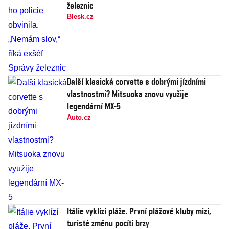
železnic
Blesk.cz
Další klasická corvette s dobrými jízdními
vlastnostmi? Mitsuoka znovu využije
legendární MX-5
Auto.cz
Itálie vyklízí pláže. První plážové kluby mizí,
turisté změnu pocítí brzy