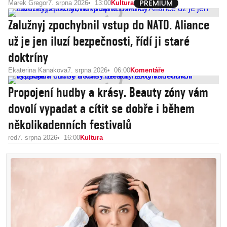
Marek Gregor
7. srpna 2026
13:00
Kultura
Zalužnyj zpochybnil vstup do NATO. Aliance
už je jen iluzí bezpečnosti, řídí ji staré
doktríny
Ekaterina Kanakova
7. srpna 2026
06:00
Komentáře
Propojení hudby a krásy. Beauty zóny vám
dovolí vypadat a cítit se dobře i během
několikadenních festivalů
red
7. srpna 2026
16:00
Kultura