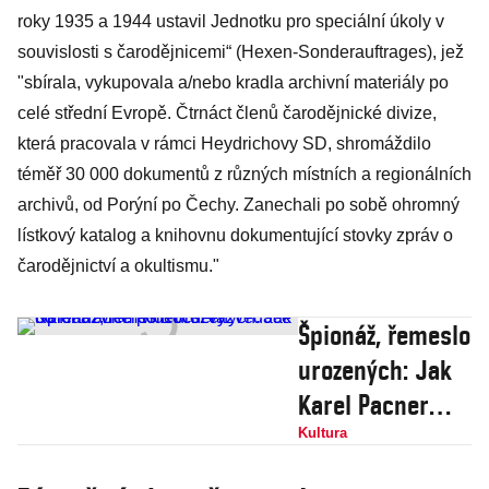
roky 1935 a 1944 ustavil Jednotku pro speciální úkoly v
souvislosti s čarodějnicemi“ (Hexen-Sonderauftrages), jež
"sbírala, vykupovala a/nebo kradla archivní materiály po
celé střední Evropě. Čtrnáct členů čarodějnické divize,
která pracovala v rámci Heydrichovy SD, shromáždilo
téměř 30 000 dokumentů z různých místních a regionálních
archivů, od Porýní po Čechy. Zanechali po sobě ohromný
lístkový katalog a knihovnu dokumentující stovky zpráv o
čarodějnictví a okultismu."
Špionáž, řemeslo
urozených: Jak
Karel Pacner
viděl čs.
Kultura
vyzvědače od