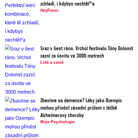
zchladí, i kdybys nechtěl*a
HeyFomo
Sraz v šest ráno. Vrchol festivalu Tóny Dolomit
zazní za úsvitu ve 3000 metrech
Lidé a země
Zbavíme se demence? Léky jako Ozempic
mohou přinést zásadní průlom v léčbě
Alzheimerovy choroby
Moje Psychologie