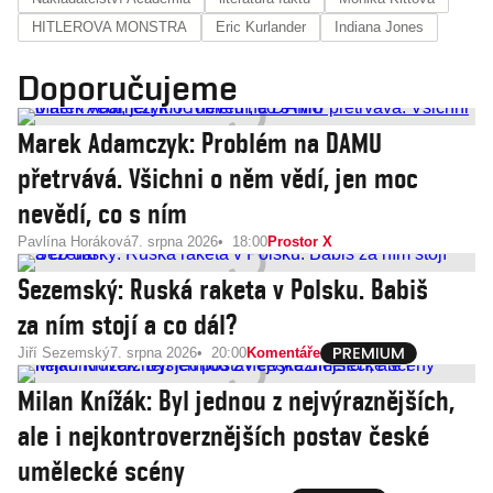
HITLEROVA MONSTRA
Eric Kurlander
Indiana Jones
Doporučujeme
Marek Adamczyk: Problém na DAMU
přetrvává. Všichni o něm vědí, jen moc
nevědí, co s ním
Pavlína Horáková
7. srpna 2026
18:00
Prostor X
Sezemský: Ruská raketa v Polsku. Babiš
za ním stojí a co dál?
Jiří Sezemský
7. srpna 2026
20:00
Komentáře
Milan Knížák: Byl jednou z nejvýraznějších,
ale i nejkontroverznějších postav české
umělecké scény