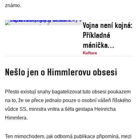
známo.
Vojna není kojná:
Příkladná
mánička
vzpomíná na dva
Kultura
roky v hajzlu.
Nešlo jen o Himmlerovu obsesi
Jaké byly ty
vaše?
Přesto existují snahy bagatelizovat tuto obsesi poukazem
na to, že se přece jednalo pouze o osobní vášeň říšského
vůdce SS, ministra vnitra a šéfa gestapa Heinricha
Himmlera.
Ten mimochodem, jak odborná publikace připomíná, mezi