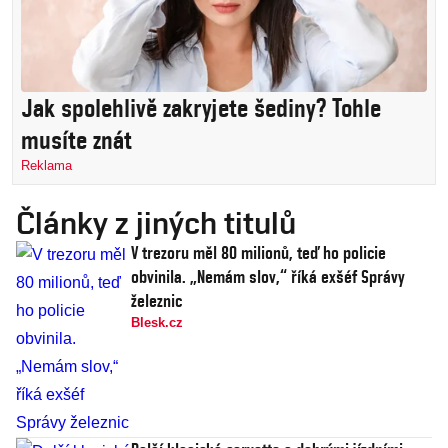
Jak spolehlivě zakryjete šediny? Tohle
musíte znát
Reklama
Články z jiných titulů
V trezoru měl 80 milionů, teď ho policie
obvinila. „Nemám slov,“ říká exšéf Správy
železnic
Blesk.cz