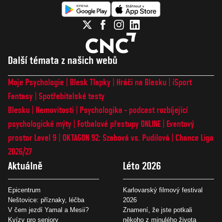
Další témata z našich webů
Moje Psychologie
Blesk Tlapky
Hráči na Blesku
iSport
Fantasy
Spotřebitelské testy
Blesku
Nemovitosti
Psychologika - podcast rozbíjející
psychologické mýty
Fotbalové přestupy ONLINE
Eventový
prostor Level 9
OKTAGON 92: Szabová vs. Pudilová
Chance Liga
2026/27
Aktuálně
Léto 2026
Epicentrum
Karlovarský filmový festival
Neštovice: příznaky, léčba
2026
V čem jezdí Yamal a Mesii?
Znamení, že jste potkali
Kvízy pro seniory
někoho z minulého života