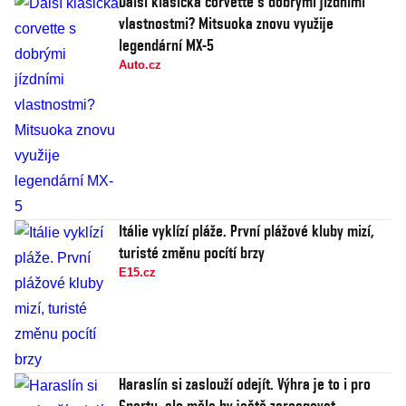
Další klasická corvette s dobrými jízdními
vlastnostmi? Mitsuoka znovu využije
legendární MX-5
Auto.cz
Itálie vyklízí pláže. První plážové kluby mizí,
turisté změnu pocítí brzy
E15.cz
Haraslín si zaslouží odejít. Výhra je to i pro
Spartu, ale měla by ještě zareagovat