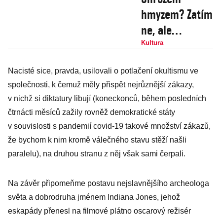
hmyzem? Zatím
ne, ale
počkejte na
Kultura
opravdové jaro.
Nacisté sice, pravda, usilovali o potlačení okultismu ve
Mšice, vši,
společnosti, k čemuž měly přispět nejrůznější zákazy,
krtonožky a
v nichž si diktatury libují (koneckonců, během posledních
další už se na
čtrnácti měsíců zažily rovněž demokratické státy
vás těší
v souvislosti s pandemií covid-19 takové množství zákazů,
že bychom k nim kromě válečného stavu stěží našli
paralelu), na druhou stranu z něj však sami čerpali.
Na závěr připomeňme postavu nejslavnějšího archeologa
světa a dobrodruha jménem Indiana Jones, jehož
eskapády přenesl na filmové plátno oscarový režisér