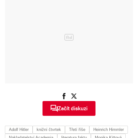
Začít diskuzi
Adolf Hitler
knižní čtvrtek
Třetí říše
Heinrich Himmler
Nakladatelství Academia
literatura faktu
Monika Kittová