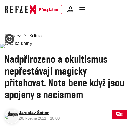
Předplatné
Reflex.cz
Kultura
Nadpřirozeno a okultismus
nepřestávají magicky
přitahovat. Nota bene když jsou
spojeny s nacismem
Jaroslav Šajtar
0
·
20. května 2021
10:00