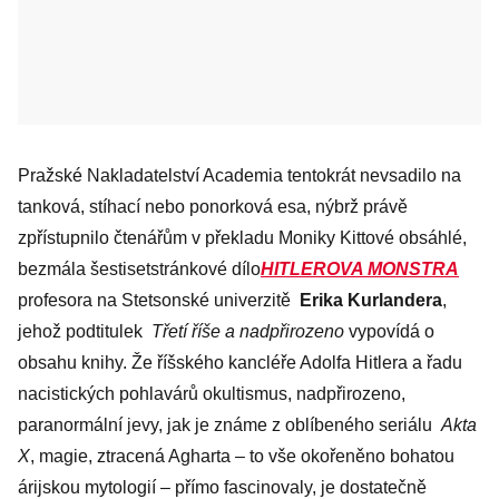
Pražské Nakladatelství Academia tentokrát nevsadilo na
tanková, stíhací nebo ponorková esa, nýbrž právě
zpřístupnilo čtenářům v překladu Moniky Kittové obsáhlé,
bezmála šestisetstránkové dílo
HITLEROVA MONSTRA
profesora na Stetsonské univerzitě
Erika Kurlandera
,
jehož podtitulek
Třetí říše a nadpřirozeno
vypovídá o
obsahu knihy. Že říšského kancléře Adolfa Hitlera a řadu
nacistických pohlavárů okultismus, nadpřirozeno,
paranormální jevy, jak je známe z oblíbeného seriálu
Akta
X
, magie, ztracená Agharta – to vše okořeněno bohatou
árijskou mytologií – přímo fascinovaly, je dostatečně