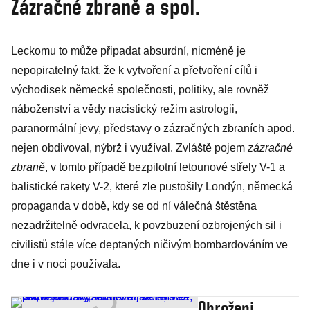
Zázračné zbraně a spol.
Haužvice po
Köchera
Leckomu to může připadat absurdní, nicméně je
nepopiratelný fakt, že k vytvoření a přetvoření cílů i
východisek německé společnosti, politiky, ale rovněž
náboženství a vědy nacistický režim astrologii,
paranormální jevy, představy o zázračných zbraních apod.
nejen obdivoval, nýbrž i využíval. Zvláště pojem
zázračné
zbraně
, v tomto případě bezpilotní letounové střely V-1 a
balistické rakety V-2, které zle pustošily Londýn, německá
propaganda v době, kdy se od ní válečná štěstěna
nezadržitelně odvracela, k povzbuzení ozbrojených sil i
civilistů stále více deptaných ničivým bombardováním ve
dne i v noci používala.
Ohroženi