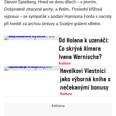
Steven Spielberg. Hned ve dvou dílech – v prvním,
Dobyvatelé ztracené archy
, a třetím,
Poslední křížová
výprava
– se sympaťák v podání Harrisona Forda s nacisty
při honbě za archou úmluvy a Svatým grálem střetne.
Od Holana k uzenáči:
Co skrývá Almara
Ivana Wernische?
Kultura
Havelkovi Vlastníci
jako výborná kniha s
nečekanými bonusy
Kultura