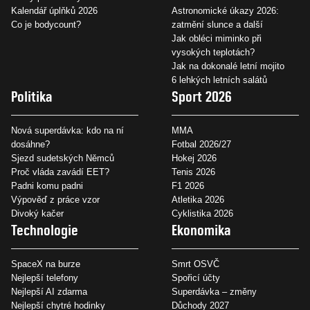
Kalendář úplňků 2026
Astronomické úkazy 2026:
Co je bodycount?
zatmění slunce a další
Jak obléci miminko při
vysokých teplotách?
Jak na dokonalé letní mojito
6 lehkých letních salátů
Politika
Sport 2026
Nová superdávka: kdo na ní
MMA
dosáhne?
Fotbal 2026/27
Sjezd sudetských Němců
Hokej 2026
Proč vláda zavádí EET?
Tenis 2026
Padni komu padni
F1 2026
Výpověď z práce vzor
Atletika 2026
Divoký kačer
Cyklistika 2026
Technologie
Ekonomika
SpaceX na burze
Smrt OSVČ
Nejlepší telefony
Spořicí účty
Nejlepší AI zdarma
Superdávka – změny
Nejlepší chytré hodinky
Důchody 2027