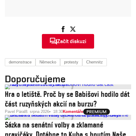
Začít diskuzi
demonstrace
Německo
protesty
Chemnitz
Doporučujeme
Hra o letiště. Proč by se Babišovi hodilo dát
část ruzyňských akcií na burzu?
Pavel Páral
8. srpna 2026
18:30
Komentáře
Sázka na senátní volby a zklamané
pravičáky. Dotáhne to Kuba s hnutím Naše