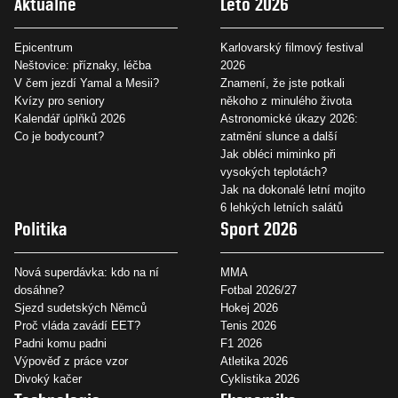
Aktuálně
Léto 2026
Epicentrum
Karlovarský filmový festival
Neštovice: příznaky, léčba
2026
V čem jezdí Yamal a Mesii?
Znamení, že jste potkali
Kvízy pro seniory
někoho z minulého života
Kalendář úplňků 2026
Astronomické úkazy 2026:
Co je bodycount?
zatmění slunce a další
Jak obléci miminko při
vysokých teplotách?
Jak na dokonalé letní mojito
6 lehkých letních salátů
Politika
Sport 2026
Nová superdávka: kdo na ní
MMA
dosáhne?
Fotbal 2026/27
Sjezd sudetských Němců
Hokej 2026
Proč vláda zavádí EET?
Tenis 2026
Padni komu padni
F1 2026
Výpověď z práce vzor
Atletika 2026
Divoký kačer
Cyklistika 2026