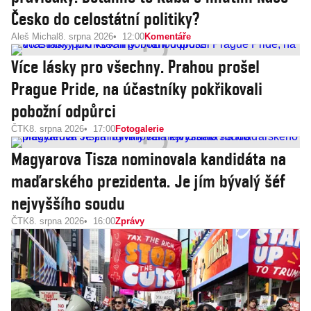
Česko do celostátní politiky?
Aleš Michal
8. srpna 2026
12:00
Komentáře
Více lásky pro všechny. Prahou prošel
Prague Pride, na účastníky pokřikovali
pobožní odpůrci
ČTK
8. srpna 2026
17:00
Fotogalerie
Magyarova Tisza nominovala kandidáta na
maďarského prezidenta. Je jím bývalý šéf
nejvyššího soudu
ČTK
8. srpna 2026
16:00
Zprávy