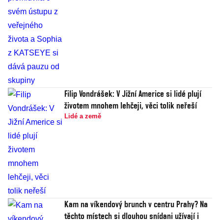
Filip Vondrášek: V Jižní Americe si lidé plují
životem mnohem lehčeji, věci tolik neřeší
Lidé a země
Kam na víkendový brunch v centru Prahy? Na
těchto místech si dlouhou snídani užívají i