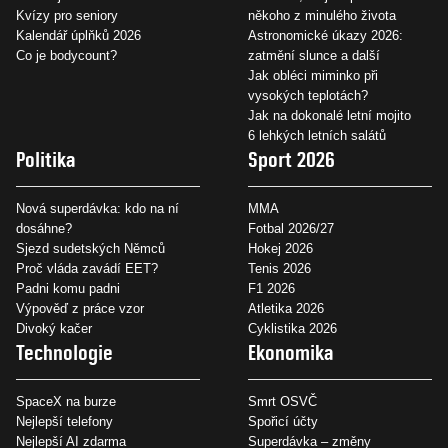
Kvízy pro seniory
někoho z minulého života
Kalendář úplňků 2026
Astronomické úkazy 2026:
Co je bodycount?
zatmění slunce a další
Jak obléci miminko při
vysokých teplotách?
Jak na dokonalé letní mojito
6 lehkých letních salátů
Politika
Sport 2026
Nová superdávka: kdo na ní
MMA
dosáhne?
Fotbal 2026/27
Sjezd sudetských Němců
Hokej 2026
Proč vláda zavádí EET?
Tenis 2026
Padni komu padni
F1 2026
Výpověď z práce vzor
Atletika 2026
Divoký kačer
Cyklistika 2026
Technologie
Ekonomika
SpaceX na burze
Smrt OSVČ
Nejlepší telefony
Spořicí účty
Nejlepší AI zdarma
Superdávka – změny