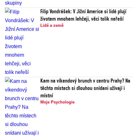
Filip Vondrášek: V Jižní Americe si lidé plují
životem mnohem lehčeji, věci tolik neřeší
Lidé a země
Kam na víkendový brunch v centru Prahy? Na
těchto místech si dlouhou snídani užívají i
místní
Moje Psychologie