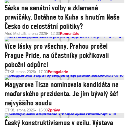
Sázka na senátní volby a zklamané
pravičáky. Dotáhne to Kuba s hnutím Naše
Česko do celostátní politiky?
Aleš Michal
8. srpna 2026
12:00
Komentáře
Více lásky pro všechny. Prahou prošel
Prague Pride, na účastníky pokřikovali
pobožní odpůrci
ČTK
8. srpna 2026
17:00
Fotogalerie
Magyarova Tisza nominovala kandidáta na
maďarského prezidenta. Je jím bývalý šéf
nejvyššího soudu
ČTK
8. srpna 2026
16:00
Zprávy
Český konstruktivismus v exilu. Výstava