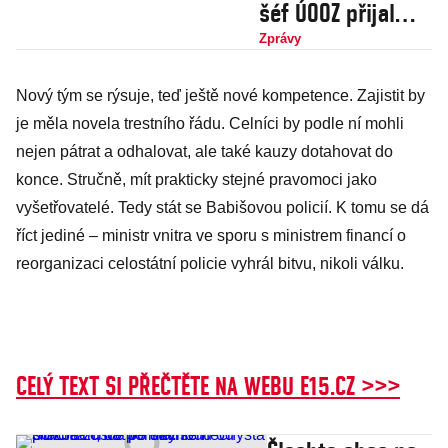
šéf ÚOOZ přijal
nabídku na post
Zprávy
náměstka celníků
Nový tým se rýsuje, teď ještě nové kompetence. Zajistit by
je měla novela trestního řádu. Celníci by podle ní mohli
nejen pátrat a odhalovat, ale také kauzy dotahovat do
konce. Stručně, mít prakticky stejné pravomoci jako
vyšetřovatelé. Tedy stát se Babišovou policií. K tomu se dá
říct jediné – ministr vnitra ve sporu s ministrem financí o
reorganizaci celostátní policie vyhrál bitvu, nikoli válku.
CELÝ TEXT SI PŘEČTĚTE NA WEBU E15.CZ >>>