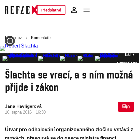
Předplatné
Reflex.cz
Komentáře
7
Fotogalerie
Šlachta se vrací, a s ním možná
přijde i zákon
Jana Havligerová
0
·
10. srpna 2016
16:30
Útvar pro odhalování organizovaného zločinu vstává z
mrtvých, přesouvá se do gesce ministra financí.