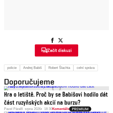
Začít diskuzi
policie
Andrej Babiš
Robert Šlachta
celní správa
Doporučujeme
Hra o letiště. Proč by se Babišovi hodilo dát
část ruzyňských akcií na burzu?
Pavel Páral
8. srpna 2026
18:30
Komentáře