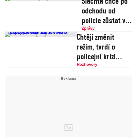
Šlachta chce po
odchodu od
policie zůstat ve
státních
Zprávy
Chtějí změnit
službách, do
režim, tvrdí o
politiky se
policejní krizi
nechystá
bezpečnostní
Rozhovory
expert Tomáš Šmíd