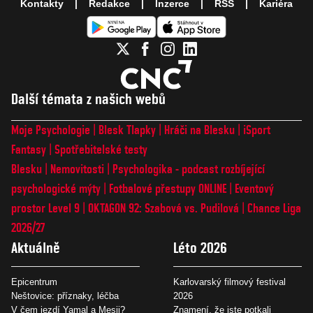
Kontakty
Redakce
Inzerce
RSS
Kariéra
Další témata z našich webů
Moje Psychologie
Blesk Tlapky
Hráči na Blesku
iSport
Fantasy
Spotřebitelské testy
Blesku
Nemovitosti
Psychologika - podcast rozbíjející
psychologické mýty
Fotbalové přestupy ONLINE
Eventový
prostor Level 9
OKTAGON 92: Szabová vs. Pudilová
Chance Liga
2026/27
Aktuálně
Léto 2026
Epicentrum
Karlovarský filmový festival
Neštovice: příznaky, léčba
2026
V čem jezdí Yamal a Mesii?
Znamení, že jste potkali