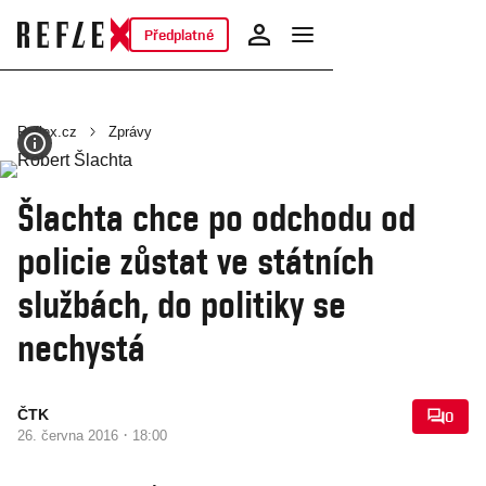
Předplatné
Reflex.cz
Zprávy
Šlachta chce po odchodu od
policie zůstat ve státních
službách, do politiky se
nechystá
ČTK
0
·
26. června 2016
18:00