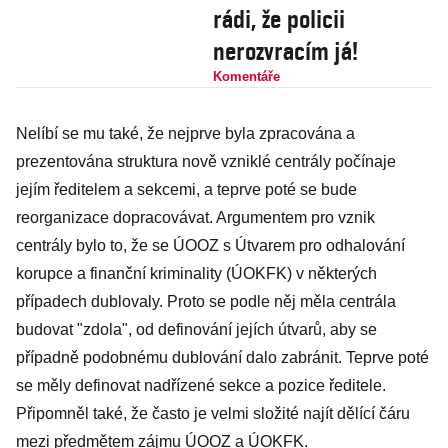
rádi, že policii
nerozvracím já!
Komentáře
Nelíbí se mu také, že nejprve byla zpracována a
prezentována struktura nově vzniklé centrály počínaje
jejím ředitelem a sekcemi, a teprve poté se bude
reorganizace dopracovávat. Argumentem pro vznik
centrály bylo to, že se ÚOOZ s Útvarem pro odhalování
korupce a finanční kriminality (ÚOKFK) v některých
případech dublovaly. Proto se podle něj měla centrála
budovat "zdola", od definování jejích útvarů, aby se
případně podobnému dublování dalo zabránit. Teprve poté
se měly definovat nadřízené sekce a pozice ředitele.
Připomněl také, že často je velmi složité najít dělící čáru
mezi předmětem zájmu ÚOOZ a ÚOKFK.