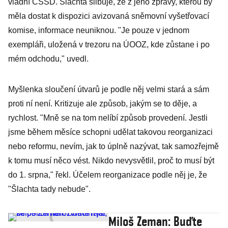
vládní ČSSD. Šlachta slibuje, že z jeho zprávy, kterou by
měla dostat k dispozici avizovaná sněmovní vyšetřovací
komise, informace neuniknou. "Je pouze v jednom
exempláři, uložená v trezoru na ÚOOZ, kde zůstane i po
mém odchodu," uvedl.
Myšlenka sloučení útvarů je podle něj velmi stará a sám
proti ní není. Kritizuje ale způsob, jakým se to děje, a
rychlost. "Mně se na tom nelíbí způsob provedení. Jestli
jsme během měsíce schopni udělat takovou reorganizaci
nebo reformu, nevím, jak to úplně nazývat, tak samozřejmě
k tomu musí něco vést. Nikdo nevysvětlil, proč to musí být
do 1. srpna," řekl. Účelem reorganizace podle něj je, že
"Šlachta tady nebude".
Miloš Zeman: Buďte