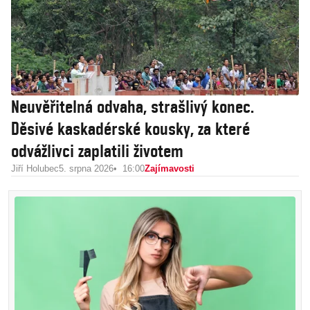
Neuvěřitelná odvaha, strašlivý konec.
Děsivé kaskadérské kousky, za které
odvážlivci zaplatili životem
Jiří Holubec
5. srpna 2026
16:00
Zajímavosti