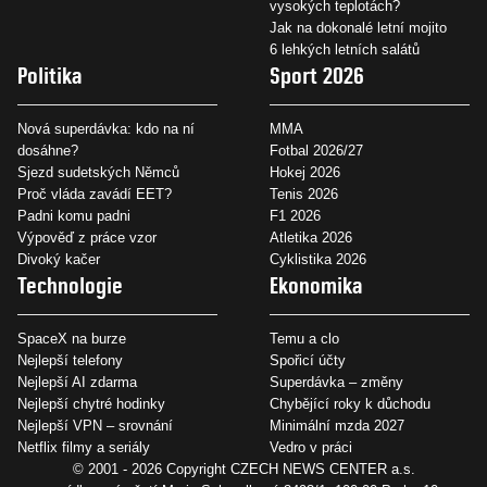
vysokých teplotách?
Jak na dokonalé letní mojito
6 lehkých letních salátů
Politika
Sport 2026
Nová superdávka: kdo na ní
MMA
dosáhne?
Fotbal 2026/27
Sjezd sudetských Němců
Hokej 2026
Proč vláda zavádí EET?
Tenis 2026
Padni komu padni
F1 2026
Výpověď z práce vzor
Atletika 2026
Divoký kačer
Cyklistika 2026
Technologie
Ekonomika
SpaceX na burze
Temu a clo
Nejlepší telefony
Spořicí účty
Nejlepší AI zdarma
Superdávka – změny
Nejlepší chytré hodinky
Chybějící roky k důchodu
Nejlepší VPN – srovnání
Minimální mzda 2027
Netflix filmy a seriály
Vedro v práci
© 2001 - 2026 Copyright
CZECH NEWS CENTER a.s.