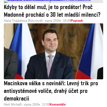
Kdyby to dělal muž, je to predátor! Proč
Madonně prochází o 30 let mladší milenci?
Hana Trojánková Biriczová
5. srpna 2026
18:00
Poprask
Macinkova válka s novináři: Levný trik pro
antisystémové voliče, drahý účet pro
demokracii
Aleš Michal
5. srpna 2026
12:00
Komentáře