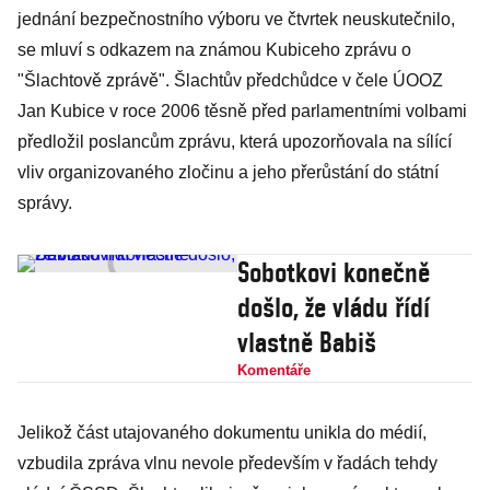
jednání bezpečnostního výboru ve čtvrtek neuskutečnilo,
se mluví s odkazem na známou Kubiceho zprávu o
"Šlachtově zprávě". Šlachtův předchůdce v čele ÚOOZ
Jan Kubice v roce 2006 těsně před parlamentními volbami
předložil poslancům zprávu, která upozorňovala na sílící
vliv organizovaného zločinu a jeho přerůstání do státní
správy.
Sobotkovi konečně
došlo, že vládu řídí
vlastně Babiš
Komentáře
Jelikož část utajovaného dokumentu unikla do médií,
vzbudila zpráva vlnu nevole především v řadách tehdy