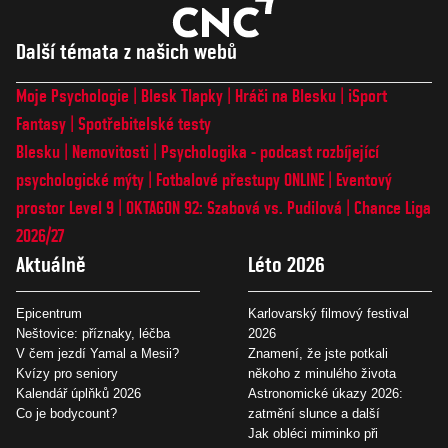
Další témata z našich webů
Moje Psychologie
Blesk Tlapky
Hráči na Blesku
iSport
Fantasy
Spotřebitelské testy
Blesku
Nemovitosti
Psychologika - podcast rozbíjející
psychologické mýty
Fotbalové přestupy ONLINE
Eventový
prostor Level 9
OKTAGON 92: Szabová vs. Pudilová
Chance Liga
2026/27
Aktuálně
Léto 2026
Epicentrum
Karlovarský filmový festival
Neštovice: příznaky, léčba
2026
V čem jezdí Yamal a Mesii?
Znamení, že jste potkali
Kvízy pro seniory
někoho z minulého života
Kalendář úplňků 2026
Astronomické úkazy 2026:
Co je bodycount?
zatmění slunce a další
Jak obléci miminko při