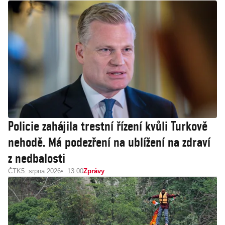
Policie zahájila trestní řízení kvůli Turkově
nehodě. Má podezření na ublížení na zdraví
z nedbalosti
ČTK
5. srpna 2026
13:00
Zprávy