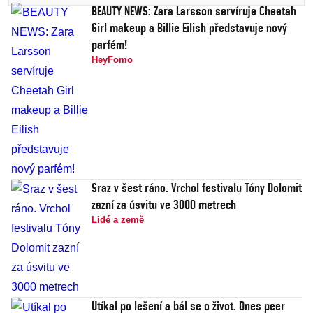
BEAUTY NEWS: Zara Larsson servíruje Cheetah
Girl makeup a Billie Eilish představuje nový
parfém!
HeyFomo
Sraz v šest ráno. Vrchol festivalu Tóny Dolomit
zazní za úsvitu ve 3000 metrech
Lidé a země
Utíkal po lešení a bál se o život. Dnes peer