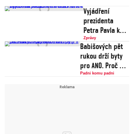
Vyjádření
prezidenta
Petra Pavla k
žalobě na vládu:
Zprávy
Babišových pět
Nenechám
rukou drží byty
omezovat svou
pro ANO. Proč má
roli danou
s Prokopem a
Padni komu padni
Ústavou
Barthou tolik
trpělivosti?