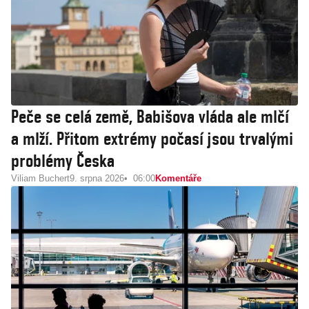
Peče se celá země, Babišova vláda ale mlčí
a mlží. Přitom extrémy počasí jsou trvalými
problémy Česka
Viliam Buchert
9. srpna 2026
06:00
Komentáře