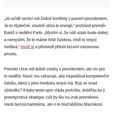
„Já určitě nechci mít žádné konflikty s panem prezidentem.
Je to zbytečné, vlastně ubírá to energii,“ prohlásil premiér
Babiš v nedělní Partii. „Myslím si, že náš vztah bude dobrý,
a nemyslím, že to máme řešit žalobou, mně to smysl
nedává,“
myslí si
a předvedl přitom bizarní názorovou
piruetu.
Premiér chce mít dobré vztahy s prezidentem, ale nic pro
to nedělá. Navíc mu vzkazuje, aby nepodával kompetenční
žalobu, která z jeho hlediska smysl má. Bojí se snad
výsledku? Kdyby tento spor vláda prohrála, doběhla by ji
pomstychtivá strategie, což by šlo na vrub premiérovi,
nikoli bezvýznamnému, ale o to hlučnějšímu Macinkovi.