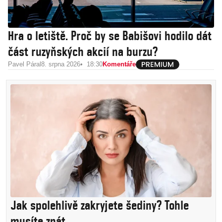
Hra o letiště. Proč by se Babišovi hodilo dát
část ruzyňských akcií na burzu?
Pavel Páral
8. srpna 2026
18:30
Komentáře
Jak spolehlivě zakryjete šediny? Tohle
musíte znát