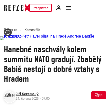
Předplatné
Reflex.cz
Komentáře
Hanebné naschvály kolem
summitu NATO gradují. Zbabělý
Babiš nestojí o dobré vztahy s
Hradem
Jiří Sezemský
44
·
24. června 2026
07:00