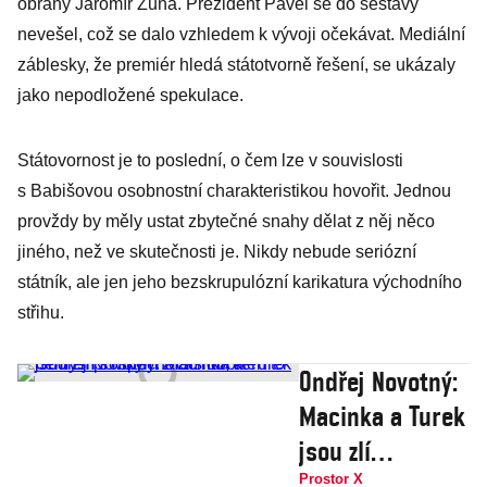
obrany Jaromír Zůna. Prezident Pavel se do sestavy
nevešel, což se dalo vzhledem k vývoji očekávat. Mediální
záblesky, že premiér hledá státotvorně řešení, se ukázaly
jako nepodložené spekulace.
Státovornost je to poslední, o čem lze v souvislosti
s Babišovou osobnostní charakteristikou hovořit. Jednou
provždy by měly ustat zbytečné snahy dělat z něj něco
jiného, než ve skutečnosti je. Nikdy nebude seriózní
státník, ale jen jeho bezskrupulózní karikatura východního
střihu.
Ondřej Novotný:
Macinka a Turek
jsou zlí
prospěchářští
Prostor X