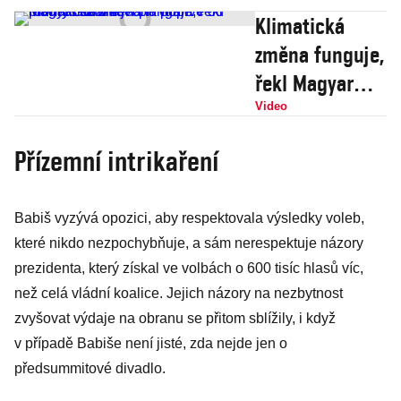
Klimatická
změna funguje,
řekl Magyar
Babišovi při
Video
vítání v
Přízemní intrikaření
Maďarsku. V4
jedná poprvé
Babiš vyzývá opozici, aby respektovala výsledky voleb,
od prohry
které nikdo nezpochybňuje, a sám nerespektuje názory
Orbána
prezidenta, který získal ve volbách o 600 tisíc hlasů víc,
než celá vládní koalice. Jejich názory na nezbytnost
zvyšovat výdaje na obranu se přitom sblížily, i když
v případě Babiše není jisté, zda nejde jen o
předsummitové divadlo.