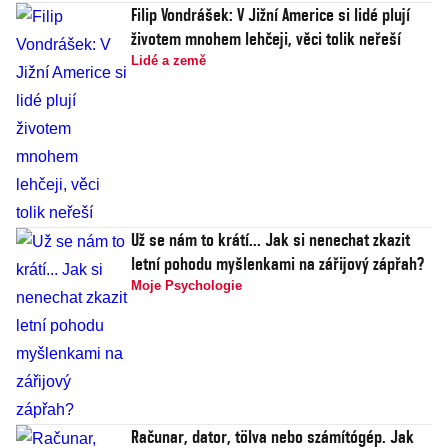
Filip Vondrášek: V Jižní Americe si lidé plují
životem mnohem lehčeji, věci tolik neřeší
Lidé a země
Už se nám to krátí... Jak si nenechat zkazit
letní pohodu myšlenkami na zářijový zápřah?
Moje Psychologie
Računar, dator, tölva nebo számítógép. Jak