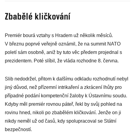
lidi, kteří to
Zbabělé kličkování
nemyslí s nikým
z vás dobře
Premiér bourá vztahy s Hradem už několik měsíců.
V březnu poprvé veřejně oznámil, že na summit NATO
poletí sám osobně, aniž by tuto věc předem projednal s
prezidentem. Poté slíbil, že vláda rozhodne 8. června.
Slib nedodržel, přitom k dalšímu odkladu rozhodnutí nebyl
jiný důvod, než přízemní intrikaření a zkrácení lhůty pro
případné podání kompetenční žaloby k Ústavnímu soudu.
Kdyby měl premiér rovnou páteř, řekl by svůj pohled na
rovinu hned, nikoli po zbabělém kličkování. Jenže on ji
nikdy neměl už od časů, kdy spolupracoval se Státní
bezpečností.