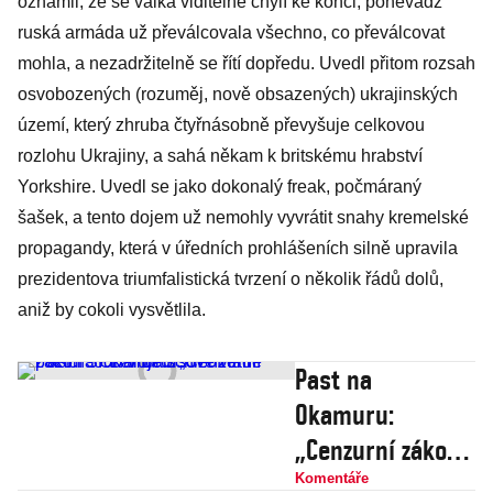
oznámil, že se válka viditelně chýlí ke konci, poněvadž
ruská armáda už převálcovala všechno, co převálcovat
mohla, a nezadržitelně se řítí dopředu. Uvedl přitom rozsah
osvobozených (rozuměj, nově obsazených) ukrajinských
území, který zhruba čtyřnásobně převyšuje celkovou
rozlohu Ukrajiny, a sahá někam k britskému hrabství
Yorkshire. Uvedl se jako dokonalý freak, počmáraný
šašek, a tento dojem už nemohly vyvrátit snahy kremelské
propagandy, která v úředních prohlášeních silně upravila
prezidentova triumfalistická tvrzení o několik řádů dolů,
aniž by cokoli vysvětlila.
Past na
Okamuru:
„Cenzurní zákon"
odhaluje
Komentáře