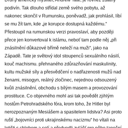
servilně mu
podivín. Tak dlouho střídal země svého pobytu, až
pochlebuje
nakonec skončil v Rumunsku, poněvadž, jak prohlásil, líbí
se mu žít tam, kde „je korupce dostupná každému.“
Přestoupil na rumunskou verzi pravoslaví, aby později
přece jen konvertoval k islámu, neboť tam podle něj „při
znásilnění důkazové břímě neleží na muži“, jako na
Západě. Tate je světový idol stoupenců sexuálního násilí,
kouč machismu. přehnaného zdůrazňování maskulinity,
kultu mužské síly a přesvědčení o nadřazenosti mužů nad
ženami, misogyn, reálný zločinec, nejednou odsouzený
kvůli znásilnění, obchodu s bílým masem a provozování
prostituce. Co objevného mohl asi tak povědět zjihlým
hostům Petrohradského fóra, krom toho, že Hitler byl
nerozpoznaným Mesiášem a spasitelem lidstva? Asi proto
ruští „bojovníci proti ukrajinskému nacizmu“ ho vítali na
letišti s chlebem a solí a předvedli zvlášť pro něho taneční