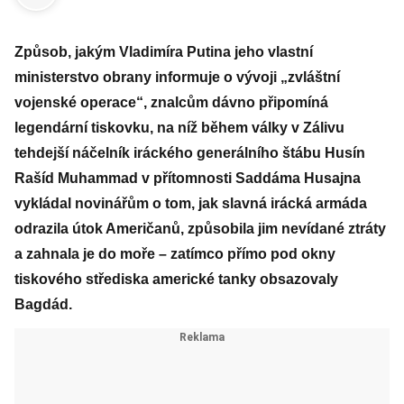
Způsob, jakým Vladimíra Putina jeho vlastní
ministerstvo obrany informuje o vývoji „zvláštní
vojenské operace“, znalcům dávno připomíná
legendární tiskovku, na níž během války v Zálivu
tehdejší náčelník iráckého generálního štábu Husín
Rašíd Muhammad v přítomnosti Saddáma Husajna
vykládal novinářům o tom, jak slavná irácká armáda
odrazila útok Američanů, způsobila jim nevídané ztráty
a zahnala je do moře – zatímco přímo pod okny
tiskového střediska americké tanky obsazovaly
Bagdád.