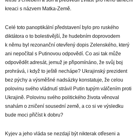
kreaci s názvem Matka-Země.
Celé toto panoptikální představení bylo pro ruského
diktátora o to bolestivější, že hudebním doprovodem
k němu byl rezonanční otevřený dopis Zelenského, který
ani nepočítal s Putinovou odpovědí. Co asi tak může
odpovědět adresát, jemuž je připomínáno, že svůj boj
prohrává, i když to ještě nechápe? Ukrajinský prezident
bez pýchy a výsměšné nadsázky konstatuje, že celou
polovinu svého vládnutí strávil Putin tupým válčením proti
Ukrajině. Polovinu svého politického života věnoval
snahám o zničení sousední země, a co si ve výsledku
bude moci přičíst k dobru?
Kyjev a jeho vláda se nezdají být nikterak otřeseni a