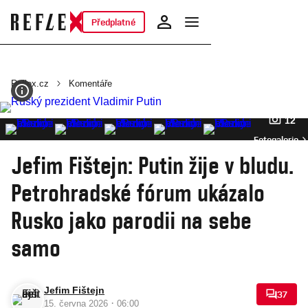
Předplatné
Reflex.cz
Komentáře
12
Fotogalerie
Jefim Fištejn: Putin žije v bludu.
Petrohradské fórum ukázalo
Rusko jako parodii na sebe
samo
Jefim Fištejn
37
·
15. června 2026
06:00