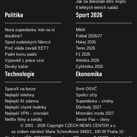
Jak na dokonalé letní mojito
6 lehkých letních salátů
Politika
Sport 2026
Nová superdávka: kdo na ní
MMA
dosáhne?
Fotbal 2026/27
Sjezd sudetských Němců
Hokej 2026
Proč vláda zavádí EET?
Tenis 2026
Padni komu padni
F1 2026
Výpověď z práce vzor
Atletika 2026
Divoký kačer
Cyklistika 2026
Technologie
Ekonomika
SpaceX na burze
Smrt OSVČ
Nejlepší telefony
Spořicí účty
Nejlepší AI zdarma
Superdávka – změny
Nejlepší chytré hodinky
Důchody 2027
Nejlepší VPN – srovnání
Minimální mzda 2027
Netflix filmy a seriály
Senior Pas – slevy
© 2001 - 2026 Copyright
CZECH NEWS CENTER a.s.
se sídlem náměstí Marie Schmolkové 3493/1, 100 00 Praha 10 -