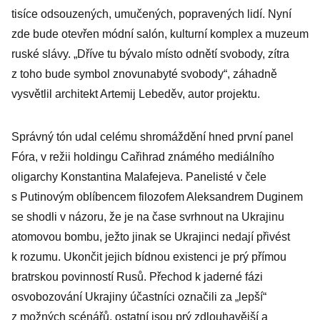
tisíce odsouzených, umučených, popravených lidí. Nyní
zde bude otevřen módní salón, kulturní komplex a muzeum
ruské slávy. „Dříve tu bývalo místo odnětí svobody, zítra
z toho bude symbol znovunabyté svobody“, záhadně
vysvětlil architekt Artemij Lebeděv, autor projektu.
Správný tón udal celému shromáždění hned první panel
Fóra, v režii holdingu Cařihrad známého mediálního
oligarchy Konstantina Malafejeva. Panelisté v čele
s Putinovým oblíbencem filozofem Aleksandrem Duginem
se shodli v názoru, že je na čase svrhnout na Ukrajinu
atomovou bombu, ježto jinak se Ukrajinci nedají přivést
k rozumu. Ukončit jejich bídnou existenci je prý přímou
bratrskou povinností Rusů. Přechod k jaderné fázi
osvobozování Ukrajiny účastníci označili za „lepší“
z možných scénářů, ostatní jsou prý zdlouhavější a