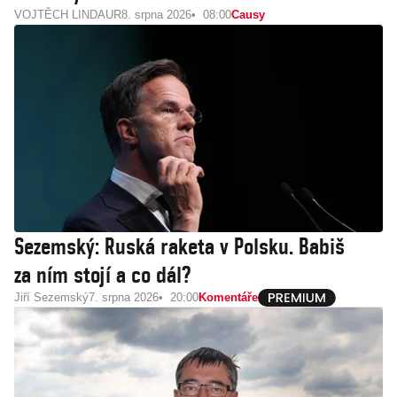
VOJTĚCH LINDAUR
8. srpna 2026
08:00
Causy
Sezemský: Ruská raketa v Polsku. Babiš
za ním stojí a co dál?
Jiří Sezemský
7. srpna 2026
20:00
Komentáře