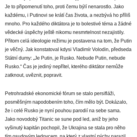
bizarnost
Je to připomenutí toho, proti čemu býlí nenarostlo. Jako
každému, i Putinovi se krátí čas života, a nezbývá ho příliš
mnoho. Pro každého diktátora je to bolestivé téma a žádné
vědecké úspěchy ještě nikomu nesmrtelnost nezajistily.
Přitom celá ideologie režimu je postavena na tom, že Putin
je věčný. Jak konstatoval kdysi Vladimír Volodin, předseda
Státní dumy: „Je Putin, je Rusko. Nebude Putin, nebude
Rusko.“ Čas je jediný nepřítel, kterého diktátor nemůže
zatknout, uvěznit, popravit.
Petrohradské ekonomické fórum se stalo persifláži,
posměšným napodobením toho, čím mělo být. Dokázalo,
že i celé Rusko je nyní pouhou parodií na sebe sama.
Jako novodobý Titanic se sune pod led, aniž by jeho
vyšinutý kapitán pochopil, že Ukrajina se stala pro něho
tím osudovým ledovcem, na který z vlastní pýchy narazil.