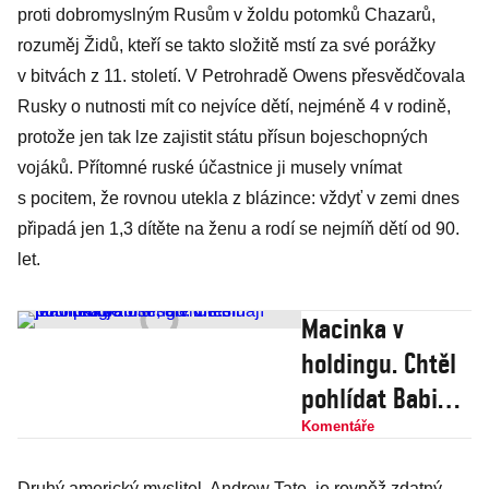
proti dobromyslným Rusům v žoldu potomků Chazarů,
rozuměj Židů, kteří se takto složitě mstí za své porážky
v bitvách z 11. století. V Petrohradě Owens přesvědčovala
Rusky o nutnosti mít co nejvíce dětí, nejméně 4 v rodině,
protože jen tak lze zajistit státu přísun bojeschopných
vojáků. Přítomné ruské účastnice ji musely vnímat
s pocitem, že rovnou utekla z blázince: vždyť v zemi dnes
připadá jen 1,3 dítěte na ženu a rodí se nejmíň dětí od 90.
let.
Macinka v
holdingu. Chtěl
pohlídat Babiše,
ale dnes hájí
Komentáře
jeho program a
Druhý americký myslitel, Andrew Tate, je rovněž zdatný