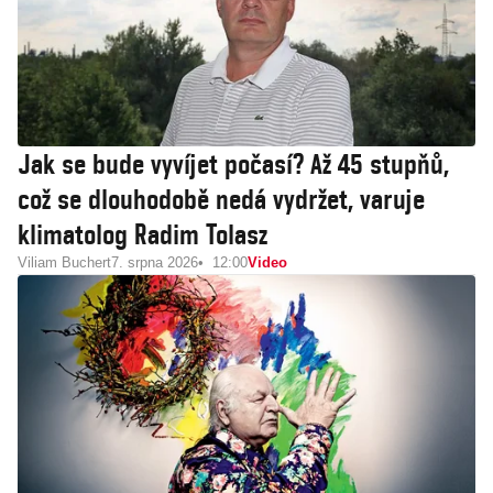
Jak se bude vyvíjet počasí? Až 45 stupňů,
což se dlouhodobě nedá vydržet, varuje
klimatolog Radim Tolasz
Viliam Buchert
7. srpna 2026
12:00
Video