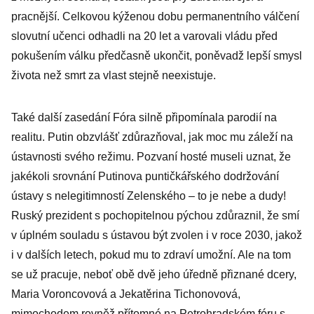
pracnější. Celkovou kýženou dobu permanentního válčení
slovutní učenci odhadli na 20 let a varovali vládu před
pokušením válku předčasně ukončit, poněvadž lepší smysl
života než smrt za vlast stejně neexistuje.
Také další zasedání Fóra silně připomínala parodií na
realitu. Putin obzvlášť zdůrazňoval, jak moc mu záleží na
ústavnosti svého režimu. Pozvaní hosté museli uznat, že
jakékoli srovnání Putinova puntičkářského dodržování
ústavy s nelegitimností Zelenského – to je nebe a dudy!
Ruský prezident s pochopitelnou pýchou zdůraznil, že smí
v úplném souladu s ústavou být zvolen i v roce 2030, jakož
i v dalších letech, pokud mu to zdraví umožní. Ale na tom
se už pracuje, neboť obě dvě jeho úředně přiznané dcery,
Maria Voroncovová a Jekatěrina Tichonovová,
mimochodem rovněž přítomné na Petrohradském fóru s