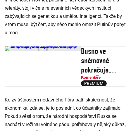
referáty, stojí v čele relevantních vědeckých institucí
zabývajících se genetikou a umělou inteligencí. Takže by
v tom musel být čert, aby něco mohlo omezit Putinův pobyt
u moci.
Dusno ve
sněmovně
pokračuje,
takhle
Komentáře
vyhrocená
atmosféra ještě
Ke zvláštnostem nedávného Fóra patří skutečnost, že
nikdy nebyla.
ekonomika, zdá se, je to poslední, co účastníky zajímalo.
Dojde ke
Pokud zvěsti o tom, že národní hospodářství Ruska se
změně?
nachází v režimu volného pádu, potřebovaly nějaký důkaz,