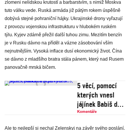
zlomeni nelidskou krutostí a barbarstvím, s nimiž Moskva
tuto válku vede. Ruská armáda již pátým rokem úspěšně
dobývá stejné pohraniční hájky. Ukrajinské drony vyřazují
z provozu vojenskou infrastrukturu v hlubokém ruském
týlu. Kyjev zdárně přežil další tuhou zimu. Mezitím benzín
je v Rusku dávno na příděl a vázne zásobování vším
nejnutnějším. Vysoká inflace dusí ekonomický život. Čína
se dávno z mladšího bratra stála pánem, který nad Rusem
panovačně mrská bičem.
5 věcí, pomocí
kterých vnesl
jájínek Babiš do
politiky chaos,
Komentáře
sebestřednost a
Ale to nejlepší si nechal Zelenskyj na závěr svého poslání.