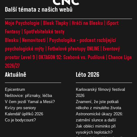
Další témata z našich webů
Moje Psychologie
Blesk Tlapky
Hráči na Blesku
iSport
Fantasy
Spotřebitelské testy
Blesku
Nemovitosti
Psychologika - podcast rozbíjející
psychologické mýty
Fotbalové přestupy ONLINE
Eventový
prostor Level 9
OKTAGON 92: Szabová vs. Pudilová
Chance Liga
2026/27
Aktuálně
Léto 2026
Epicentrum
Karlovarský filmový festival
Neštovice: příznaky, léčba
2026
V čem jezdí Yamal a Mesii?
Znamení, že jste potkali
Kvízy pro seniory
někoho z minulého života
Kalendář úplňků 2026
Astronomické úkazy 2026:
Co je bodycount?
zatmění slunce a další
Jak obléci miminko při
vysokých teplotách?