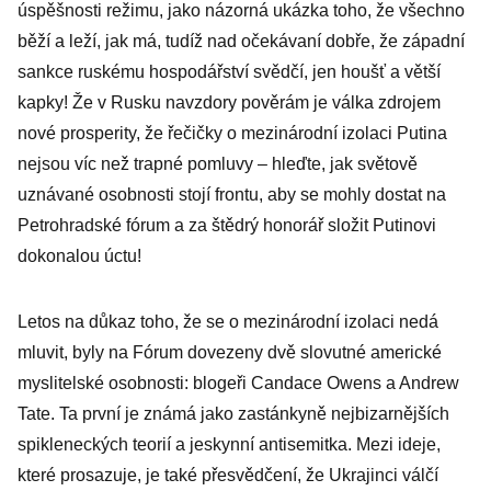
úspěšnosti režimu, jako názorná ukázka toho, že všechno
běží a leží, jak má, tudíž nad očekávaní dobře, že západní
sankce ruskému hospodářství svědčí, jen houšť a větší
kapky! Že v Rusku navzdory pověrám je válka zdrojem
nové prosperity, že řečičky o mezinárodní izolaci Putina
nejsou víc než trapné pomluvy – hleďte, jak světově
uznávané osobnosti stojí frontu, aby se mohly dostat na
Petrohradské fórum a za štědrý honorář složit Putinovi
dokonalou úctu!
Letos na důkaz toho, že se o mezinárodní izolaci nedá
mluvit, byly na Fórum dovezeny dvě slovutné americké
myslitelské osobnosti: blogeři Candace Owens a Andrew
Tate. Ta první je známá jako zastánkyně nejbizarnějších
spikleneckých teorií a jeskynní antisemitka. Mezi ideje,
které prosazuje, je také přesvědčení, že Ukrajinci válčí