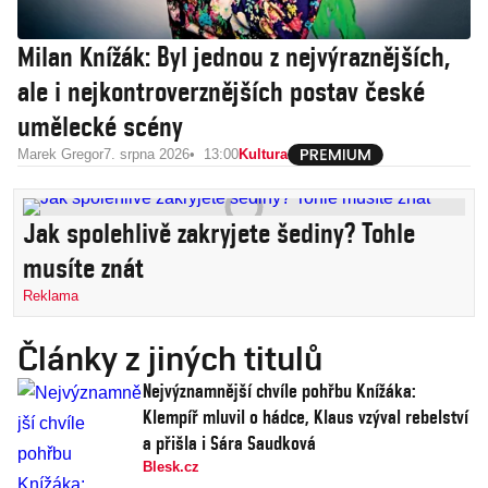
Milan Knížák: Byl jednou z nejvýraznějších,
ale i nejkontroverznějších postav české
umělecké scény
Marek Gregor
7. srpna 2026
13:00
Kultura
Jak spolehlivě zakryjete šediny? Tohle
musíte znát
Reklama
Články z jiných titulů
Nejvýznamnější chvíle pohřbu Knížáka:
Klempíř mluvil o hádce, Klaus vzýval rebelství
a přišla i Sára Saudková
Blesk.cz