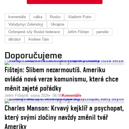
komentáře
válka
Rusko
Vladimir Putin
Volodymyr Zelenskyj
Ukrajina
Ozbrojené síly Ruské federace
Jefim Fištejn
parodie
diktátor
Andrew Tate
Doporučujeme
Fištejn: Slibem nezarmoutíš. Ameriku
ovládá nová verze komunismu, která chce
měnit zajeté pořádky
Jefim Fištejn
8. srpna 2026
06:00
Komentáře
Charles Manson: Krvavý kejklíř a psychopat,
který svými zločiny navždy změnil tvář
Ameriky