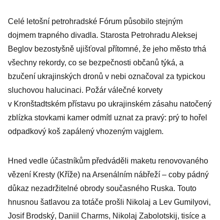
schizofrenní
Celé letošní petrohradské Fórum působilo stejným
pozici SPD v
dojmem trapného divadla. Starosta Petrohradu Aleksej
Babišově vládě
Beglov bezostyšně ujišťoval přítomné, že jeho město trhá
všechny rekordy, co se bezpečnosti občanů týká, a
bzučení ukrajinských dronů v nebi označoval za typickou
sluchovou halucinaci. Požár válečné korvety
v Kronštadtském přístavu po ukrajinském zásahu natočený
zblízka stovkami kamer odmítl uznat za pravý: prý to hořel
odpadkový koš zapálený vhozeným vajglem.
Hned vedle účastníkům předváděli maketu renovovaného
vězení Kresty (Kříže) na Arsenálním nábřeží – coby pádný
důkaz nezadržitelné obrody současného Ruska. Touto
hnusnou šatlavou za totáče prošli Nikolaj a Lev Gumilyovi,
Josif Brodský, Daniil Charms, Nikolaj Zabolotskij, tisíce a