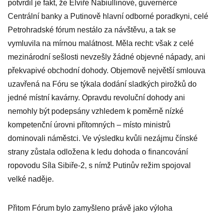
potvrdil je fakt, že Elviře Nabiullinové, guvernérce
Centrální banky a Putinově hlavní odborné poradkyni, celé
Petrohradské fórum nestálo za návštěvu, a tak se
vymluvila na mírnou malátnost. Měla recht: však z celé
mezinárodní sešlosti nevzešly žádné objevné nápady, ani
překvapivé obchodní dohody. Objemově největší smlouva
uzavřená na Fóru se týkala dodání sladkých pirožků do
jedné místní kavárny. Opravdu revoluční dohody ani
nemohly být podepsány vzhledem k poměrně nízké
kompetenční úrovni přítomných – místo ministrů
dominovali náměstci. Ve výsledku kvůli nezájmu čínské
strany zůstala odložena k ledu dohoda o financování
ropovodu Síla Sibiře-2, s nímž Putinův režim spojoval
velké naděje.
Přitom Fórum bylo zamyšleno právě jako výloha