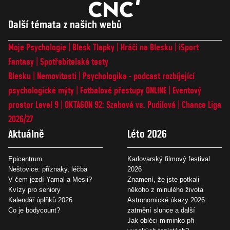
Další témata z našich webů
Moje Psychologie
Blesk Tlapky
Hráči na Blesku
iSport
Fantasy
Spotřebitelské testy
Blesku
Nemovitosti
Psychologika - podcast rozbíjející
psychologické mýty
Fotbalové přestupy ONLINE
Eventový
prostor Level 9
OKTAGON 92: Szabová vs. Pudilová
Chance Liga
2026/27
Aktuálně
Léto 2026
Epicentrum
Karlovarský filmový festival
Neštovice: příznaky, léčba
2026
V čem jezdí Yamal a Mesii?
Znamení, že jste potkali
Kvízy pro seniory
někoho z minulého života
Kalendář úplňků 2026
Astronomické úkazy 2026:
Co je bodycount?
zatmění slunce a další
Jak obléci miminko při