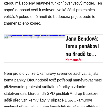
kterou má spojený relativně funkční byznysový model. Ten
aspoň doposud vedl k oslovení velké části protestních
voličů. A pokud o ně hnutí do budoucna přijde, bude to
znamenat jeho konec.
Jana Bendová:
Tomu panákovi
na Hradě to
osolíme aneb
Komentáře
Koaliční
Není proto divu, že Okamurovy svěřence zachvátila jistá
legrácka vůči
forma paniky. Dlouhodobě totiž potřebují manévrovat mezi
Petru Pavlovi
přiživováním protestní radikální rétoriky a zdáním
státotvornosti, kterou lídři SPD přislíbili Andreji Babišovi
ještě před vznikem vlády. V případě DSA Okamurovi
poslanci přistoupili k nutné kreativitě: do zákona přidávají