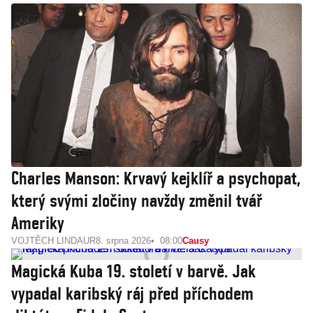
Charles Manson: Krvavý kejklíř a psychopat,
který svými zločiny navždy změnil tvář
Ameriky
VOJTĚCH LINDAUR
8. srpna 2026
08:00
Causy
Magická Kuba 19. století v barvě. Jak
vypadal karibský ráj před příchodem