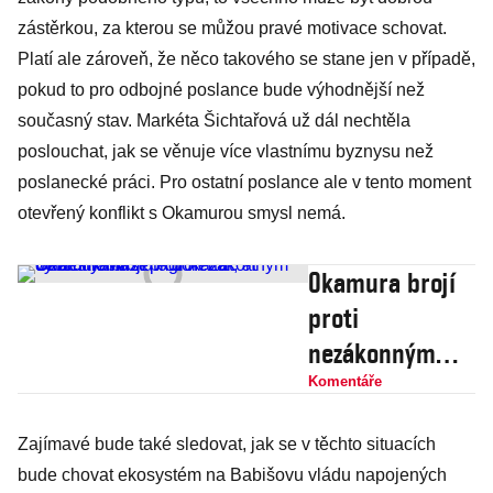
zástěrkou, za kterou se můžou pravé motivace schovat.
Platí ale zároveň, že něco takového se stane jen v případě,
pokud to pro odbojné poslance bude výhodnější než
současný stav. Markéta Šichtařová už dál nechtěla
poslouchat, jak se věnuje více vlastnímu byznysu než
poslanecké práci. Pro ostatní poslance ale v tento moment
otevřený konflikt s Okamurou smysl nemá.
Okamura brojí
proti
nezákonným
dotacím. Může
Komentáře
to dokázat, ať
Zajímavé bude také sledovat, jak se v těchto situacích
vyhodí lobbistu
bude chovat ekosystém na Babišovu vládu napojených