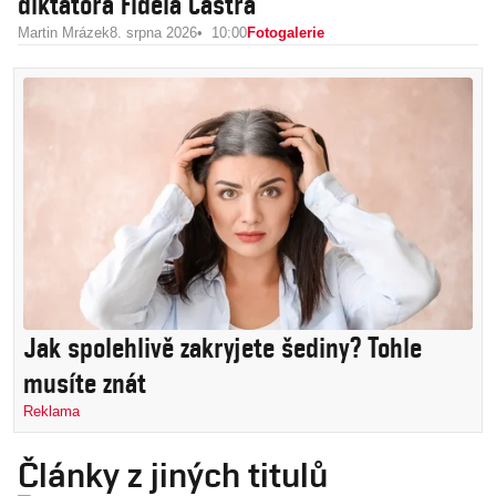
diktátora Fidela Castra
Martin Mrázek
8. srpna 2026
10:00
Fotogalerie
Jak spolehlivě zakryjete šediny? Tohle
musíte znát
Reklama
Články z jiných titulů