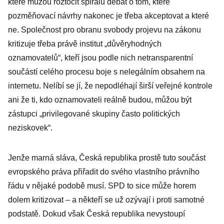
které můžou roztočit spirálu debat o tom, které
pozměňovací návrhy nakonec je třeba akceptovat a které
ne. Společnost pro obranu svobody projevu na zákonu
kritizuje třeba právě institut „důvěryhodných
oznamovatelů“, kteří jsou podle nich netransparentní
součástí celého procesu boje s nelegálním obsahem na
internetu. Nelíbí se jí, že nepodléhají širší veřejné kontrole
ani že ti, kdo oznamovateli reálně budou, můžou být
zástupci „privilegované skupiny často politických
neziskovek“.
Jenže marná sláva, Česká republika prostě tuto součást
evropského práva přiřadit do svého vlastního právního
řádu v nějaké podobě musí. SPD to sice může horem
dolem kritizovat – a někteří se už ozývají i proti samotné
podstatě. Dokud však Česká republika nevystoupí