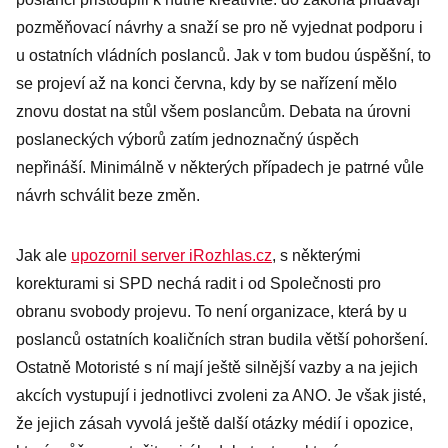
pozměňovací návrhy a snaží se pro ně vyjednat podporu i
u ostatních vládních poslanců. Jak v tom budou úspěšní, to
se projeví až na konci června, kdy by se nařízení mělo
znovu dostat na stůl všem poslancům. Debata na úrovni
poslaneckých výborů zatím jednoznačný úspěch
nepřináší. Minimálně v některých případech je patrné vůle
návrh schválit beze změn.
Jak ale
upozornil server iRozhlas.cz
, s některými
korekturami si SPD nechá radit i od Společnosti pro
obranu svobody projevu. To není organizace, která by u
poslanců ostatních koaličních stran budila větší pohoršení.
Ostatně Motoristé s ní mají ještě silnější vazby a na jejich
akcích vystupují i jednotlivci zvoleni za ANO. Je však jisté,
že jejich zásah vyvolá ještě další otázky médií i opozice,