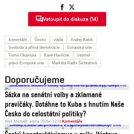
Vstoupit do diskuze (14)
komentáře
Česko
vláda
Andrej Babiš
Svoboda a přímá demokracie
Evropská unie
Tomio Okamura
Karel Havlíček
Internet
právo Evropské unie
Markéta Radhi Šichtařová
Doporučujeme
Sázka na senátní volby a zklamané
pravičáky. Dotáhne to Kuba s hnutím Naše
Česko do celostátní politiky?
Aleš Michal
8. srpna 2026
12:00
Komentáře