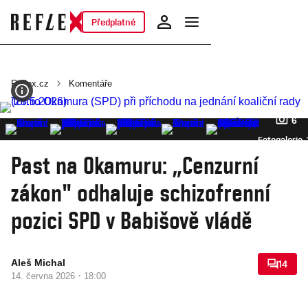
Předplatné
Reflex.cz
Komentáře
6
Fotogalerie
Past na Okamuru: „Cenzurní
zákon" odhaluje schizofrenní
pozici SPD v Babišově vládě
Aleš Michal
14
·
14. června 2026
18:00