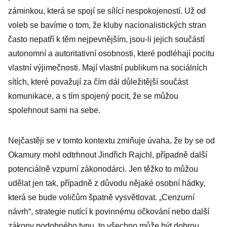
záminkou, která se spojí se sílící nespokojeností. Už od
voleb se bavíme o tom, že kluby nacionalistických stran
často nepatří k těm nejpevnějším, jsou-li jejich součástí
autonomní a autoritativní osobnosti, které podléhají pocitu
vlastní výjimečnosti. Mají vlastní publikum na sociálních
sítích, které považují za čím dál důležitější součást
komunikace, a s tím spojený pocit, že se můžou
spolehnout sami na sebe.
Nejčastěji se v tomto kontextu zmiňuje úvaha, že by se od
Okamury mohl odtrhnout Jindřich Rajchl, případně další
potenciálně vzpurní zákonodárci. Jen těžko to můžou
udělat jen tak, případně z důvodu nějaké osobní hádky,
která se bude voličům špatně vysvětlovat. „Cenzurní
návrh“, strategie nutící k povinnému očkování nebo další
zákony podobného typu, to všechno může být dobrou