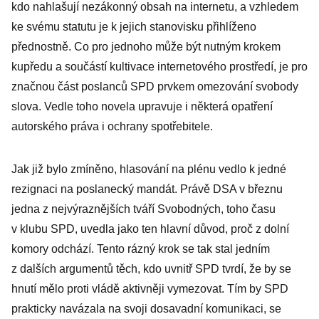
kdo nahlašují nezákonný obsah na internetu, a vzhledem
ke svému statutu je k jejich stanovisku přihlíženo
přednostně. Co pro jednoho může být nutným krokem
kupředu a součástí kultivace internetového prostředí, je pro
značnou část poslanců SPD prvkem omezování svobody
slova. Vedle toho novela upravuje i některá opatření
autorského práva i ochrany spotřebitele.
Jak již bylo zmíněno, hlasování na plénu vedlo k jedné
rezignaci na poslanecký mandát. Právě DSA v březnu
jedna z nejvýraznějších tváří Svobodných, toho času
v klubu SPD, uvedla jako ten hlavní důvod, proč z dolní
komory odchází. Tento rázný krok se tak stal jedním
z dalších argumentů těch, kdo uvnitř SPD tvrdí, že by se
hnutí mělo proti vládě aktivněji vymezovat. Tím by SPD
prakticky navázala na svoji dosavadní komunikaci, se