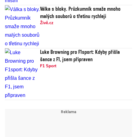
Válka s bloky. Průzkumník smaže mnoho
malých souborů o třetinu rychleji
Živě.cz
Luke Browning pro F1sport: Kdyby přišla
šance z F1, jsem připraven
F1 Sport