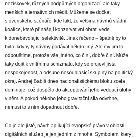
Agrofertu
neziskovek, různých podpůrných organizací, ale taky
Šebestyána
menších alternativních médií. Můžeme se dočkat
slovenského scénáře, kde fakt, že většina návrhů vládní
koalice, které přinášejí konzervativní obrat, vede
k donebevolající selektivitě. Jinak řečeno – špatně by to
bylo, kdyby ty návrhy podával někdo jiný. Ale my jim to
odpouštíme, protože vše jiného, co činí, dobře činí. Může
taky dojít k vnitřnímu schizmatu, kdy se projeví jistá
nespokojenost, a odsune nesouhlasící skupiny na politický
okraj. Andrej Babiš dnes nacionalistickému bloku zcela
dominuje, což dospělo do akceptování jeho vedoucí úlohy
v něm. A pokud někoho jeho gravitační síla odvrhne,
nemusí to s ním dopadnout dobře.
Co je ale jisté, návrh aplikující evropské právo v oblasti
digitálních služeb je jen jedním z mnoha. Symbolem, který