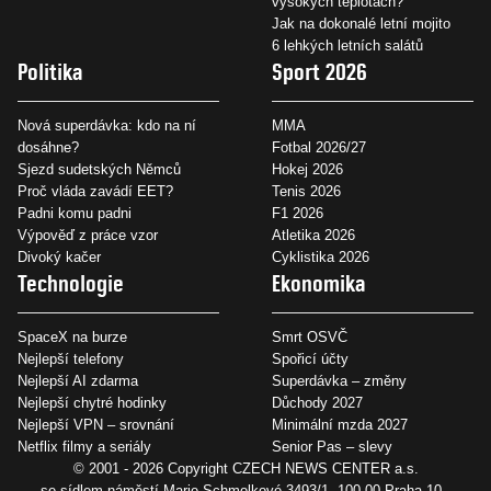
vysokých teplotách?
Jak na dokonalé letní mojito
6 lehkých letních salátů
Politika
Sport 2026
Nová superdávka: kdo na ní
MMA
dosáhne?
Fotbal 2026/27
Sjezd sudetských Němců
Hokej 2026
Proč vláda zavádí EET?
Tenis 2026
Padni komu padni
F1 2026
Výpověď z práce vzor
Atletika 2026
Divoký kačer
Cyklistika 2026
Technologie
Ekonomika
SpaceX na burze
Smrt OSVČ
Nejlepší telefony
Spořicí účty
Nejlepší AI zdarma
Superdávka – změny
Nejlepší chytré hodinky
Důchody 2027
Nejlepší VPN – srovnání
Minimální mzda 2027
Netflix filmy a seriály
Senior Pas – slevy
© 2001 - 2026 Copyright
CZECH NEWS CENTER a.s.
se sídlem náměstí Marie Schmolkové 3493/1, 100 00 Praha 10 -