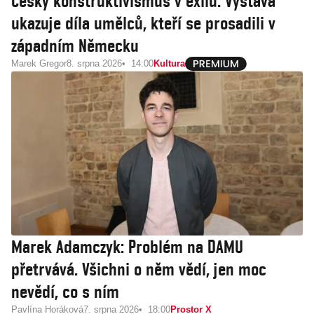
Český konstruktivismus v exilu. Výstava
ukazuje díla umělců, kteří se prosadili v
západním Německu
Marek Gregor
8. srpna 2026
14:00
Kultura
Marek Adamczyk: Problém na DAMU
přetrvává. Všichni o něm vědí, jen moc
nevědí, co s ním
Pavlína Horáková
7. srpna 2026
18:00
Prostor X