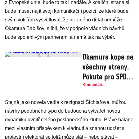
z Evropské unie, bude to tak i nadále. A koaliční strana si
bude muset najít svojí komunikační pozici, ze které bude
svým voličům vysvětlovat, že nic jiného dělat nemůže.
Okamura Babišovi slíbil, že v podpoře vládních návrhů
bude spolehlivým partnerem, a nemá tak na výběr.
Okamura kope na
všechny strany.
Pokuta pro SPD
ale svědčí o
Komentáře
kvalitě justice v
Stejně jako novela vedla k rezignaci Šichtařové, můžou
Česku
návrhy podobného typu do budoucna vytvářet novou
dynamiku uvnitř celého poslaneckého klubu. Právě balanc
mezi vlastním příspěvkem k vládnutí a snahou udržet si
protestní elektorát se totiž může stát – nebo stávat –