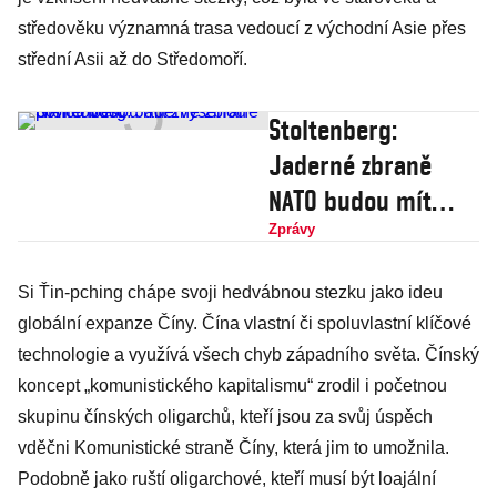
středověku významná trasa vedoucí z východní Asie přes
střední Asii až do Středomoří.
Stoltenberg:
Jaderné zbraně
NATO budou mít
zvýšenou
Zprávy
pohotovost
Si Ťin-pching chápe svoji hedvábnou stezku jako ideu
globální expanze Číny. Čína vlastní či spoluvlastní klíčové
technologie a využívá všech chyb západního světa. Čínský
koncept „komunistického kapitalismu“ zrodil i početnou
skupinu čínských oligarchů, kteří jsou za svůj úspěch
vděčni Komunistické straně Číny, která jim to umožnila.
Podobně jako ruští oligarchové, kteří musí být loajální