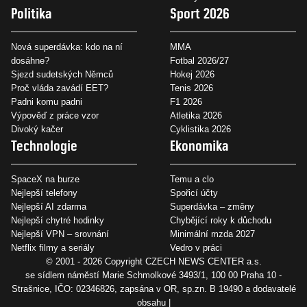
Politika
Sport 2026
Nová superdávka: kdo na ní
MMA
dosáhne?
Fotbal 2026/27
Sjezd sudetských Němců
Hokej 2026
Proč vláda zavádí EET?
Tenis 2026
Padni komu padni
F1 2026
Výpověď z práce vzor
Atletika 2026
Divoký kačer
Cyklistika 2026
Technologie
Ekonomika
SpaceX na burze
Temu a clo
Nejlepší telefony
Spořicí účty
Nejlepší AI zdarma
Superdávka – změny
Nejlepší chytré hodinky
Chybějící roky k důchodu
Nejlepší VPN – srovnání
Minimální mzda 2027
Netflix filmy a seriály
Vedro v práci
© 2001 - 2026 Copyright
CZECH NEWS CENTER a.s.
se sídlem náměstí Marie Schmolkové 3493/1, 100 00 Praha 10 -
Strašnice, IČO: 02346826, zapsána v OR, sp.zn. B 19490 a dodavatelé
obsahu