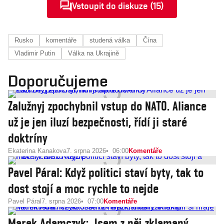
Vstoupit do diskuze (15)
Rusko
komentáře
studená válka
Čína
Vladimir Putin
Válka na Ukrajině
Doporučujeme
Zalužnyj zpochybnil vstup do NATO. Aliance
už je jen iluzí bezpečnosti, řídí ji staré
doktríny
Ekaterina Kanakova
7. srpna 2026
06:00
Komentáře
Pavel Páral: Když politici staví byty, tak to
dost stojí a moc rychle to nejde
Pavel Páral
7. srpna 2026
07:00
Komentáře
Marek Adamczyk: Jsem z něj zklamaný.