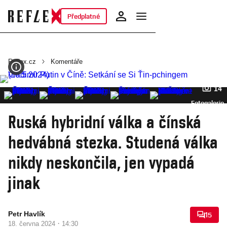
Předplatné
Reflex.cz
Komentáře
14
Fotogalerie
Ruská hybridní válka a čínská
hedvábná stezka. Studená válka
nikdy neskončila, jen vypadá
jinak
Petr Havlík
15
·
18. června 2024
14:30