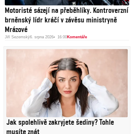
Motoristé sázejí na přeběhlíky. Kontroverzní
brněnský lídr kráčí v závěsu ministryně
Mrázové
Jiří Sezemský
6. srpna 2026
16:00
Komentáře
Jak spolehlivě zakryjete šediny? Tohle
musíte znát