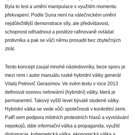
Byla to lest a umění manipulace s využitím momentu
překvapení. Podle Suna není na válečnickém umění
nejdůležitější demonstrace síly, ale předvídavost,
schopnost odhadnout a posléze rafinovaně ovládat
protivníka a pak se vůči němu prosadit bez zbytečných
ztrát.
Tento koncept zaujal mnohé následovníky, beze sporu je
mezi nimi i autor manuálu ruské hybridní války generál
Vitalij Petrovič Gerasimov. Ve svém textu v roce 2013
definoval osnovu nelineární (hybridní) války, která je
permanentní. Takový vyšší level bývalé studené války.
Hybridní válka se vede vůči společnosti v konkrétní zemi.
Patří sem podpora místních protestních hlasů a vyvolávání
nepokojů, dále informační válka a propaganda, využití
diplomacie, kybernetická válka, ekonomická válka a