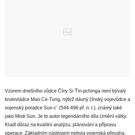
Vzorem dnešního vůdce Číny Si Ťin-pchinga není bývalý
krutovládce Mao Ce-Tung, nýbrž dávný čínský vojevůdce a
vojenský poradce Sun-c´ (544-496 př. n. l.), známý také
jako Mistr Sun. Je to autor legendárního díla Umění války.
Kladl důraz na kvalitní analýzu, plánování a přípravu
operace. Základním nástrojem nebyla vojenská převaha.