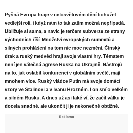
Pyšná Evropa hraje v celosvětovém dění bohužel
vedlejší roli, i když nám to tak zatím možná nepřipadá.
Ubližuje si sama, a navíc je terčem subverze ze strany
východních říší. Množství evropských summitů a
silných prohlášení na tom nic moc nezmění. Čínský
drak a ruský medvěd hrají svoje vlastní hry. Tématem
není jen válečná agrese Ruska na Ukrajině. Nástrojů
na to, jak oslabit konkurenci v globálním světě, mají
mnohem více. Ruský vládce Putin má svoje domácí
vzory ve Stalinovi a v Ivanu Hrozném. I on sní o velkém
a silném Rusku. A dnes už asi také ví, že začít válku je
docela snadné, ale ukončit ji je nekonečně obtížné.