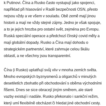
k Putinovi. Čína a Rusko často vystupují jako spojenci,
například při hlasování v Radě bezpečnosti OSN, přesto
nejsou vždy a ve všem v souladu. Obě země mají jinou
historii a mají ne vždy stejné zájmy. Jedno je však spojuje,
a to je jejich hrozba pro ostatní svět, zejména pro Evropu.
Ruská speciální operace a předchozí čínský covid měly a
mají globální dopady. Rusko a Čína mají dohodu o
strategickém partnerství, které zahrnuje celou škálu
oblastí, a ne všechny jsou transparentní.
Čína (i Rusko) uplatňují svůj vliv v mnoha zemích světa.
Mnoho evropských byznysmenů a oligarchů v minulých
desetiletích zbohatlo při obchodování s oběma východními
říšemi. Dnes se sice obracejí jiným směrem, ale staré
vazby existují i nadále. Rusko překonalo i sankční režim,
který umí flexibilně obcházet či hledat jiné obchodní cesty.