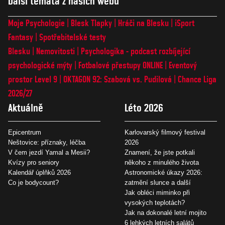
Další témata z našich webů
Moje Psychologie
Blesk Tlapky
Hráči na Blesku
iSport
Fantasy
Spotřebitelské testy
Blesku
Nemovitosti
Psychologika - podcast rozbíjející
psychologické mýty
Fotbalové přestupy ONLINE
Eventový
prostor Level 9
OKTAGON 92: Szabová vs. Pudilová
Chance Liga
2026/27
Aktuálně
Léto 2026
Epicentrum
Karlovarský filmový festival
Neštovice: příznaky, léčba
2026
V čem jezdí Yamal a Mesii?
Znamení, že jste potkali
Kvízy pro seniory
někoho z minulého života
Kalendář úplňků 2026
Astronomické úkazy 2026:
Co je bodycount?
zatmění slunce a další
Jak obléci miminko při
vysokých teplotách?
Jak na dokonalé letní mojito
6 lehkých letních salátů