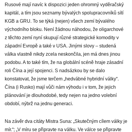
Rusové mají navíc k dispozici jeden ohromný vyděračský
kapitál, a tím jsou seznamy bývalých spolupracovníků sítí
KGB a GRU. To se týká (nejen) všech zemí bývalého
východního bloku. Není žádnou náhodou, že oligarchové
z těchto zemí nyní skupují různé strategické komodity v
západní Evropě a také v USA. Jinými slovy – studená
válka vlastně nikdy zcela neskončila, jen má dnes jinou
podobu. A to také tím, že na globální scéně hraje zásadní
roli Čína a její spojenci. S nadsázkou by se dalo
konstatovat, že jsme terčem „hedvábné hybridní války“.
Čína (i Rusko) mají vůči nám výhodu i v tom, že jejich
plánování je dlouhodobé, tedy nejen na jedno volební
období, nýbrž na jednu generaci.
Na závěr dva citáty Mistra Suna: „Skutečným cílem války je
mír.“; „V míru se připravte na válku. Ve válce se připravte