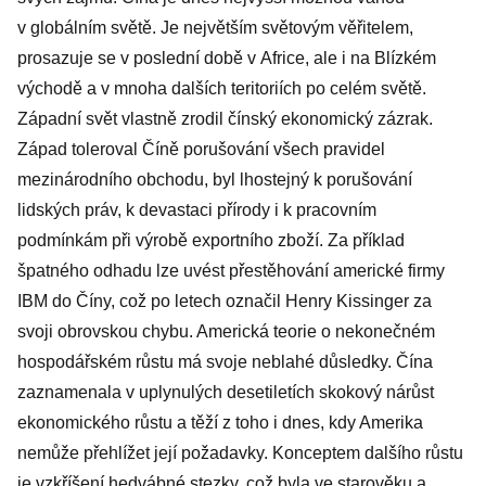
v globálním světě. Je největším světovým věřitelem,
prosazuje se v poslední době v Africe, ale i na Blízkém
východě a v mnoha dalších teritoriích po celém světě.
Západní svět vlastně zrodil čínský ekonomický zázrak.
Západ toleroval Číně porušování všech pravidel
mezinárodního obchodu, byl lhostejný k porušování
lidských práv, k devastaci přírody i k pracovním
podmínkám při výrobě exportního zboží. Za příklad
špatného odhadu lze uvést přestěhování americké firmy
IBM do Číny, což po letech označil Henry Kissinger za
svoji obrovskou chybu. Americká teorie o nekonečném
hospodářském růstu má svoje neblahé důsledky. Čína
zaznamenala v uplynulých desetiletích skokový nárůst
ekonomického růstu a těží z toho i dnes, kdy Amerika
nemůže přehlížet její požadavky. Konceptem dalšího růstu
je vzkříšení hedvábné stezky, což byla ve starověku a