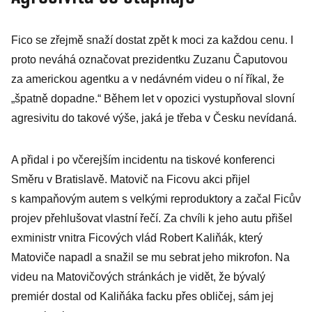
udělal chybu
Babiš? Drahé
Fico se zřejmě snaží dostat zpět k moci za každou cenu. I
jídlo si
proto neváhá označovat prezidentku Zuzanu Čaputovou
zlevníme!
za americkou agentku a v nedávném videu o ní říkal, že
„špatně dopadne.“ Během let v opozici vystupňoval slovní
agresivitu do takové výše, jaká je třeba v Česku nevídaná.
A přidal i po včerejším incidentu na tiskové konferenci
Směru v Bratislavě. Matovič na Ficovu akci přijel
s kampaňovým autem s velkými reproduktory a začal Ficův
projev přehlušovat vlastní řečí. Za chvíli k jeho autu přišel
exministr vnitra Ficových vlád Robert Kaliňák, který
Matoviče napadl a snažil se mu sebrat jeho mikrofon. Na
videu na Matovičových stránkách je vidět, že bývalý
premiér dostal od Kaliňáka facku přes obličej, sám jej