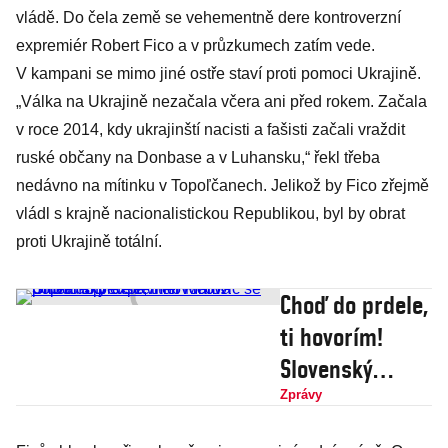
vládě. Do čela země se vehementně dere kontroverzní
expremiér Robert Fico a v průzkumech zatím vede.
V kampani se mimo jiné ostře staví proti pomoci Ukrajině.
„Válka na Ukrajině nezačala včera ani před rokem. Začala
v roce 2014, kdy ukrajinští nacisti a fašisti začali vraždit
ruské občany na Donbase a v Luhansku,“ řekl třeba
nedávno na mítinku v Topoľčanech. Jelikož by Fico zřejmě
vládl s krajně nacionalistickou Republikou, byl by obrat
proti Ukrajině totální.
Choď do prdele,
ti hovorím!
Slovenský
expremiér
Zprávy
Matovič se