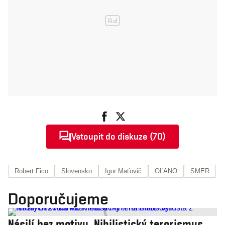
Vstoupit do diskuze (70)
Robert Fico
Slovensko
Igor Maťovič
OĽANO
SMER
Doporučujeme
Násilí bez motivu. Nihilistický terorismus