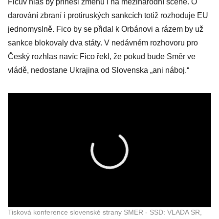
Ficův hlas by přinesl změnu i na mezinárodní scéně. O
popral s
darování zbraní i protiruských sankcích totiž rozhoduje EU
představiteli
jednomyslně. Fico by se přidal k Orbánovi a rázem by už
Ficova Směru-
sankce blokovaly dva státy. V nedávném rozhovoru pro
SD
Český rozhlas navíc Fico řekl, že pokud bude Směr ve
vládě, nedostane Ukrajina od Slovenska „ani náboj.“
Tisková konference slovenské strany SMER - SSD: VLADA SR,