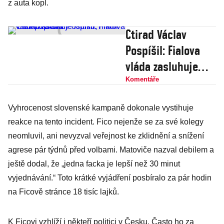
z auta kopl.
Ctirad Václav
Pospíšil: Fialova
vláda zasluhuje
kritiku, nikoli však
Komentáře
popravu
Vyhrocenost slovenské kampaně dokonale vystihuje
reakce na tento incident. Fico nejenže se za své kolegy
neomluvil, ani nevyzval veřejnost ke zklidnění a snížení
agrese pár týdnů před volbami. Matoviče nazval debilem a
ještě dodal, že „jedna facka je lepší než 30 minut
vyjednávání.“ Toto krátké vyjádření posbíralo za pár hodin
na Ficově stránce 18 tisíc lajků.
K Ficovi vzhlíží i někteří politici v Česku. Často ho za