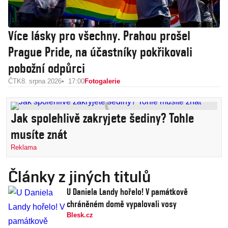
Více lásky pro všechny. Prahou prošel
Prague Pride, na účastníky pokřikovali
pobožní odpůrci
ČTK
8. srpna 2026
17:00
Fotogalerie
Jak spolehlivě zakryjete šediny? Tohle
musíte znát
Reklama
Články z jiných titulů
U Daniela Landy hořelo! V památkově
chráněném domě vypalovali vosy
Blesk.cz