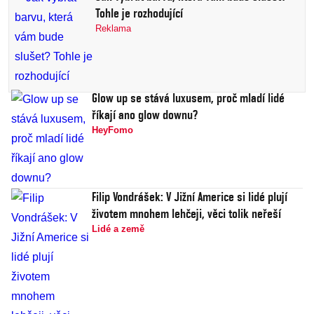
Tohle je rozhodující
Reklama
Glow up se stává luxusem, proč mladí lidé
říkají ano glow downu?
HeyFomo
Filip Vondrášek: V Jižní Americe si lidé plují
životem mnohem lehčeji, věci tolik neřeší
Lidé a země