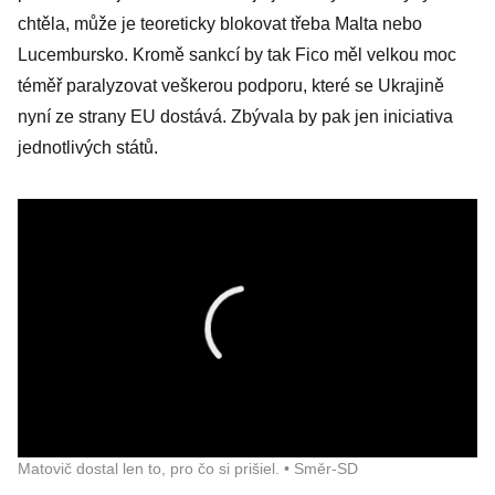
chtěla, může je teoreticky blokovat třeba Malta nebo
Lucembursko. Kromě sankcí by tak Fico měl velkou moc
téměř paralyzovat veškerou podporu, které se Ukrajině
nyní ze strany EU dostává. Zbývala by pak jen iniciativa
jednotlivých států.
Matovič dostal len to, pro čo si prišiel. • Směr-SD