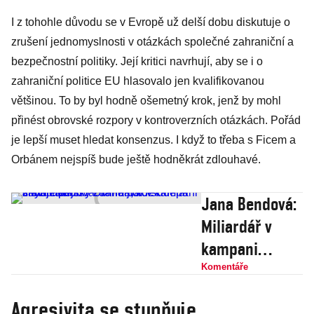
I z tohohle důvodu se v Evropě už delší dobu diskutuje o
zrušení jednomyslnosti v otázkách společné zahraniční a
bezpečnostní politiky. Její kritici navrhují, aby se i o
zahraniční politice EU hlasovalo jen kvalifikovanou
většinou. To by byl hodně ošemetný krok, jenž by mohl
přinést obrovské rozpory v kontroverzních otázkách. Pořád
je lepší muset hledat konsenzus. I když to třeba s Ficem a
Orbánem nejspíš bude ještě hodněkrát zdlouhavé.
Jana Bendová:
Miliardář v
kampani
slibuje pejsky
Komentáře
zdarma, kde
Agresivita se stupňuje