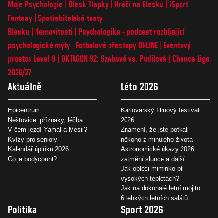
Moje Psychologie
Blesk Tlapky
Hráči na Blesku
iSport
Fantasy
Spotřebitelské testy
Blesku
Nemovitosti
Psychologika - podcast rozbíjející
psychologické mýty
Fotbalové přestupy ONLINE
Eventový
prostor Level 9
OKTAGON 92: Szabová vs. Pudilová
Chance Liga
2026/27
Aktuálně
Léto 2026
Epicentrum
Karlovarský filmový festival
Neštovice: příznaky, léčba
2026
V čem jezdí Yamal a Mesii?
Znamení, že jste potkali
Kvízy pro seniory
někoho z minulého života
Kalendář úplňků 2026
Astronomické úkazy 2026:
Co je bodycount?
zatmění slunce a další
Jak obléci miminko při
vysokých teplotách?
Jak na dokonalé letní mojito
6 lehkých letních salátů
Politika
Sport 2026