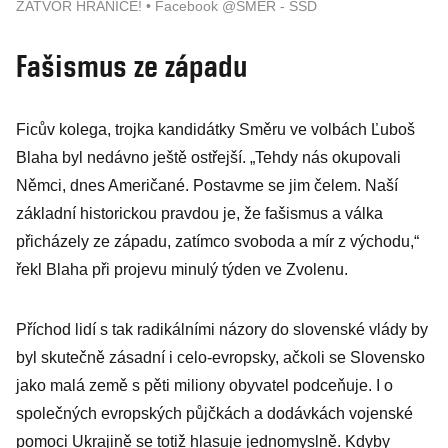
ZATVOR HRANICE! • Facebook @SMER - SSD
Fašismus ze západu
Ficův kolega, trojka kandidátky Směru ve volbách Ľuboš
Blaha byl nedávno ještě ostřejší. „Tehdy nás okupovali
Němci, dnes Američané. Postavme se jim čelem. Naší
základní historickou pravdou je, že fašismus a válka
přicházely ze západu, zatímco svoboda a mír z východu,“
řekl Blaha při projevu minulý týden ve Zvolenu.
Příchod lidí s tak radikálními názory do slovenské vlády by
byl skutečně zásadní i celo-evropsky, ačkoli se Slovensko
jako malá země s pěti miliony obyvatel podceňuje. I o
společných evropských půjčkách a dodávkách vojenské
pomoci Ukrajině se totiž hlasuje jednomyslně. Kdyby