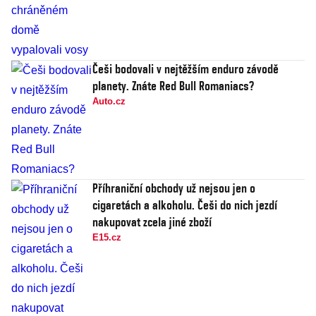
Češi bodovali v nejtěžším enduro závodě
planety. Znáte Red Bull Romaniacs?
Auto.cz
Příhraniční obchody už nejsou jen o
cigaretách a alkoholu. Češi do nich jezdí
nakupovat zcela jiné zboží
E15.cz