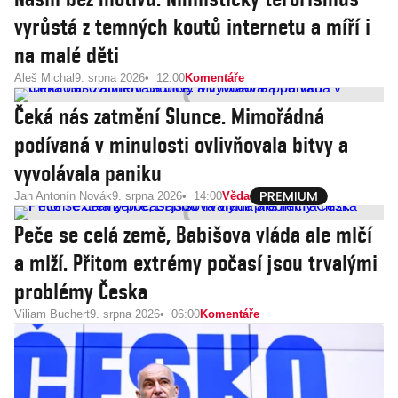
vyrůstá z temných koutů internetu a míří i
na malé děti
Aleš Michal
9. srpna 2026
12:00
Komentáře
Čeká nás zatmění Slunce. Mimořádná
podívaná v minulosti ovlivňovala bitvy a
vyvolávala paniku
Jan Antonín Novák
9. srpna 2026
14:00
Věda
Peče se celá země, Babišova vláda ale mlčí
a mlží. Přitom extrémy počasí jsou trvalými
problémy Česka
Viliam Buchert
9. srpna 2026
06:00
Komentáře