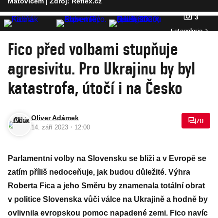
Matovičem
| Zdroj: Reflex.cz
3
Fotogalerie
Fico před volbami stupňuje
agresivitu. Pro Ukrajinu by byl
katastrofa, útočí i na Česko
Oliver Adámek
70
·
14. září 2023
12:00
Parlamentní volby na Slovensku se blíží a v Evropě se
zatím příliš nedoceňuje, jak budou důležité. Výhra
Roberta Fica a jeho Směru by znamenala totální obrat
v politice Slovenska vůči válce na Ukrajině a hodně by
ovlivnila evropskou pomoc napadené zemi. Fico navíc