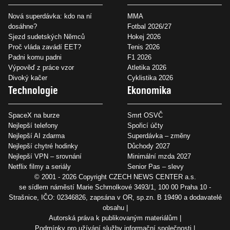
Nová superdávka: kdo na ní
MMA
dosáhne?
Fotbal 2026/27
Sjezd sudetských Němců
Hokej 2026
Proč vláda zavádí EET?
Tenis 2026
Padni komu padni
F1 2026
Výpověď z práce vzor
Atletika 2026
Divoký kačer
Cyklistika 2026
Technologie
Ekonomika
SpaceX na burze
Smrt OSVČ
Nejlepší telefony
Spořicí účty
Nejlepší AI zdarma
Superdávka – změny
Nejlepší chytré hodinky
Důchody 2027
Nejlepší VPN – srovnání
Minimální mzda 2027
Netflix filmy a seriály
Senior Pas – slevy
© 2001 - 2026 Copyright
CZECH NEWS CENTER a.s.
se sídlem náměstí Marie Schmolkové 3493/1, 100 00 Praha 10 -
Strašnice, IČO: 02346826, zapsána v OR, sp.zn. B 19490 a dodavatelé
obsahu
Autorská práva k publikovaným materiálům
Podmínky pro užívání služby informační společnosti