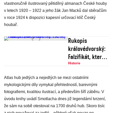
vlastnoručně ilustrovaný pětidílný almanach České houby
v letech 1920 – 1922 a jeho žák Jan Macků dal sběračům
v roce 1924 k dispozici kapesní určovací klíč Český
houbař.
Rukopis
královédvorský:
Falzifikát, který
déle než 200 let
Historie
cloumá českou
Atlas hub jedlých a nejedlých se mezi ostatními
historií i
mykologickými díly vymykal přehledností, barevnými
historiky
fotografiemi, kvalitou ilustrací, a především šíří záběru. V
úvodu knihy uvádí Smotlacha dnes již legendární tvrzení,
že sám na sobě otestoval na 1700 druhů hub. Skoro tisíc
z nich považoval za jedlé – některé však pouze po