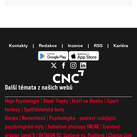
Kontakty
Redakce
Inzerce
RSS
Kariéra
Další témata z našich webů
Moje Psychologie
Blesk Tlapky
Hráči na Blesku
iSport
Fantasy
Spotřebitelské testy
Blesku
Nemovitosti
Psychologika - podcast rozbíjející
psychologické mýty
Fotbalové přestupy ONLINE
Eventový
prostor Level 9
OKTAGON 92: Szabová vs. Pudilová
Chance Liga