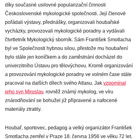
díky současné usilovné popularizační činnosti
Československé mykologické společnosti. Její členové
pořádali výstavy, přednášky, organizovali houbařské
vycházky, provozovali mykologické poradny a vydávali
čtvrtletník Mykologický sborník. Sám František Smotlacha
byl ve Společnosti hybnou silou, přestože mu houbaření
bylo stále jen koníčkem a do zaměstnání docházel do
univerzitního Ústavu pro tělovýchovu. Kromě organizování
a provozování mykologické poradny ve volném čase stále
pracoval na dalších dílech svého Atlasu. Jak
vzpomínal
jeho syn Miroslav
, rovněž známý mykolog, ve víru
znárodňování se bohužel již připravené a nafocené
materiály ztratily.
Houbař, sportovec, pedagog a velký organizátor František
Smotlacha zemřel v Praze 18. června 1956 ve věku 72 let.