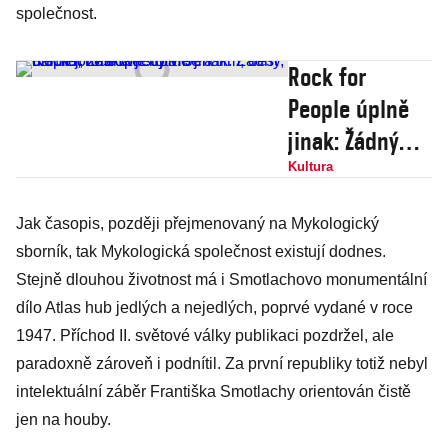
společnost.
Rock for
People úplně
jinak: Žádný
displej, žádná
Kultura
jistota. Jen
Jak časopis, později přejmenovaný na Mykologický
film, déšť,
sborník, tak Mykologická společnost existují dodnes.
bahno,
Stejně dlouhou životnost má i Smotlachovo monumentální
neskutečný
dílo Atlas hub jedlých a nejedlých, poprvé vydané v roce
vibe a
1947. Příchod II. světové války publikaci pozdržel, ale
Rock’n’roll
paradoxně zároveň i podnítil. Za první republiky totiž nebyl
intelektuální záběr Františka Smotlachy orientován čistě
jen na houby.