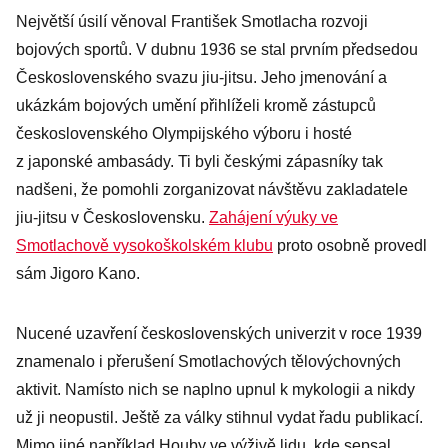
Největší úsilí věnoval František Smotlacha rozvoji
bojových sportů. V dubnu 1936 se stal prvním předsedou
Československého svazu jiu-jitsu. Jeho jmenování a
ukázkám bojových umění přihlíželi kromě zástupců
československého Olympijského výboru i hosté
z japonské ambasády. Ti byli českými zápasníky tak
nadšeni, že pomohli zorganizovat návštěvu zakladatele
jiu-jitsu v Československu.
Zahájení výuky ve
Smotlachově vysokoškolském klubu
proto osobně provedl
sám Jigoro Kano.
Nucené uzavření československých univerzit v roce 1939
znamenalo i přerušení Smotlachových tělovýchovných
aktivit. Namísto nich se naplno upnul k mykologii a nikdy
už ji neopustil. Ještě za války stihnul vydat řadu publikací.
Mimo jiné například Houby ve výživě lidu, kde sepsal