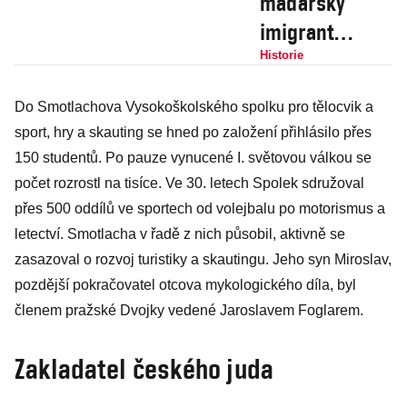
maďarský
imigrant
Adolph Zukor
Historie
založil moderní
Do Smotlachova Vysokoškolského spolku pro tělocvik a
kinematografii.
sport, hry a skauting se hned po založení přihlásilo přes
Kvůli své vizi
150 studentů. Po pauze vynucené I. světovou válkou se
se utkal i s
počet rozrostl na tisíce. Ve 30. letech Spolek sdružoval
Edisonem
přes 500 oddílů ve sportech od volejbalu po motorismus a
letectví. Smotlacha v řadě z nich působil, aktivně se
zasazoval o rozvoj turistiky a skautingu. Jeho syn Miroslav,
pozdější pokračovatel otcova mykologického díla, byl
členem pražské Dvojky vedené Jaroslavem Foglarem.
Zakladatel českého juda