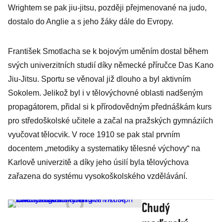
Wrightem se pak jiu-jitsu, později přejmenované na judo,
dostalo do Anglie a s jeho žáky dále do Evropy.
František Smotlacha se k bojovým uměním dostal během
svých univerzitních studií díky německé příručce Das Kano
Jiu-Jitsu. Sportu se věnoval již dlouho a byl aktivním
Sokolem. Jelikož byl i v tělovýchovné oblasti nadšeným
propagátorem, přidal si k přírodovědným přednáškám kurs
pro středoškolské učitele a začal na pražských gymnáziích
vyučovat tělocvik. V roce 1910 se pak stal prvním
docentem „metodiky a systematiky tělesné výchovy“ na
Karlově univerzitě a díky jeho úsilí byla tělovýchova
zařazena do systému vysokoškolského vzdělávání.
Chudý