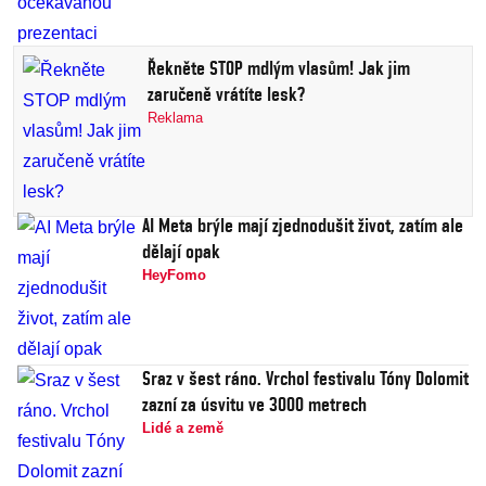
Řekněte STOP mdlým vlasům! Jak jim
zaručeně vrátíte lesk?
Reklama
AI Meta brýle mají zjednodušit život, zatím ale
dělají opak
HeyFomo
Sraz v šest ráno. Vrchol festivalu Tóny Dolomit
zazní za úsvitu ve 3000 metrech
Lidé a země