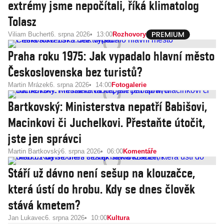
extrémy jsme nepočítali, říká klimatolog
Tolasz
Viliam Buchert
6. srpna 2026
13:00
Rozhovory
Praha roku 1975: Jak vypadalo hlavní město
Československa bez turistů?
Martin Mrázek
6. srpna 2026
14:00
Fotogalerie
Bartkovský: Ministerstva nepatří Babišovi,
Macinkovi či Juchelkovi. Přestaňte útočit,
jste jen správci
Martin Bartkovský
6. srpna 2026
06:00
Komentáře
Stáří už dávno není sešup na klouzačce,
která ústí do hrobu. Kdy se dnes člověk
stává kmetem?
Jan Lukavec
6. srpna 2026
10:00
Kultura