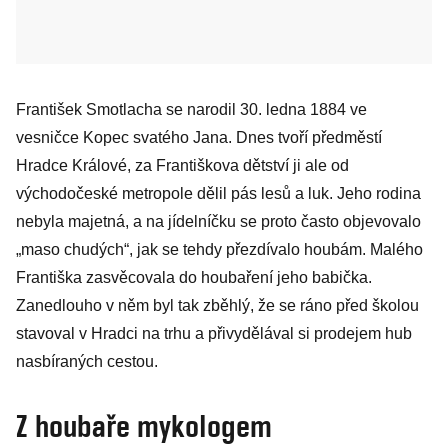
František Smotlacha se narodil 30. ledna 1884 ve
vesničce Kopec svatého Jana. Dnes tvoří předměstí
Hradce Králové, za Františkova dětství ji ale od
východočeské metropole dělil pás lesů a luk. Jeho rodina
nebyla majetná, a na jídelníčku se proto často objevovalo
„maso chudých“, jak se tehdy přezdívalo houbám. Malého
Františka zasvěcovala do houbaření jeho babička.
Zanedlouho v něm byl tak zběhlý, že se ráno před školou
stavoval v Hradci na trhu a přivydělával si prodejem hub
nasbíraných cestou.
Z houbaře mykologem