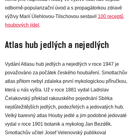
odborně-popularizační úvod a s propagátorkou zdravé
výživy Marií Úlehlovou-Tilschovou sestavil
100 receptů
houbových jídel
.
Atlas hub jedlých a nejedlých
Vydání Atlasu hub jedlých a nejedlých v roce 1947 je
považováno za počátek českého houbaření. Smotlachův
atlas přitom nebyl zdaleka první mykologickou příručkou,
která u nás vyšla. Už v roce 1881 vydal Ladislav
Čelakovský překlad rakouského pojednání Sbírka
nejdůležitějších jedlých, podezřelých a jedovatých hub.
Velký barevný atlas Houby jedlé a jim podobné jedovaté
vydal v roce 1901 botanik a mykolog Jan Bezděk.
Smotlachův učitel Josef Velenovský publikoval