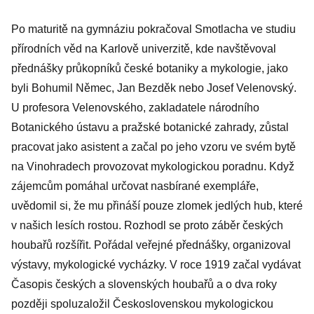
Po maturitě na gymnáziu pokračoval Smotlacha ve studiu
přírodních věd na Karlově univerzitě, kde navštěvoval
přednášky průkopníků české botaniky a mykologie, jako
byli Bohumil Němec, Jan Bezděk nebo Josef Velenovský.
U profesora Velenovského, zakladatele národního
Botanického ústavu a pražské botanické zahrady, zůstal
pracovat jako asistent a začal po jeho vzoru ve svém bytě
na Vinohradech provozovat mykologickou poradnu. Když
zájemcům pomáhal určovat nasbírané exempláře,
uvědomil si, že mu přináší pouze zlomek jedlých hub, které
v našich lesích rostou. Rozhodl se proto záběr českých
houbařů rozšířit. Pořádal veřejné přednášky, organizoval
výstavy, mykologické vycházky. V roce 1919 začal vydávat
Časopis českých a slovenských houbařů a o dva roky
později spoluzaložil Československou mykologickou