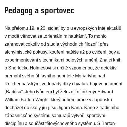
Pedagog a sportovec
Na přelomu 19. a 20. století bylo u evropských intelektuálů
v módě věnovat se „orientálním naukám“. To mohlo
zahrnovat cokoliv od studia východních filozofií přes
alchymistické pokusy, kouření hašiše až po cvičení jógy a
experimentování s technikami bojových umění. Znalci knih
o Sherlocku Holmesovi si určitě vzpomenou, že detektiv
přemohl svého úhlavního nepřítele Moriartyho nad
Reichenbašskými vodopády díky chvatu z bojového umění
„Bartitsu“. Jeho tvůrcem byl železniční inženýr Edward
William Barton-Wright, který během práce v Japonsku
docházel do školy jiu-jitsu Jigora Kana. Kano z tradičního
zápasnického systému samurajů vytvořil sportovní
disciplínu a součást tělovýchovného systému. S Barton-