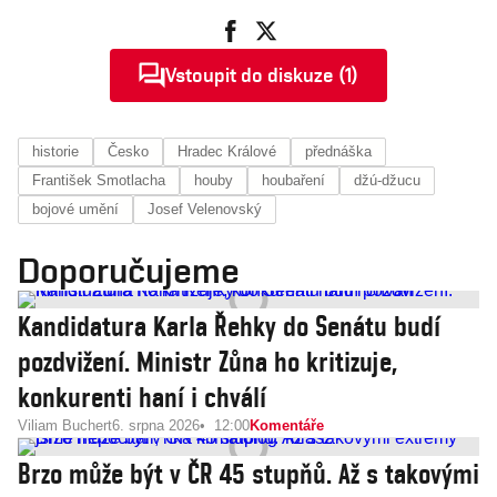
Vstoupit do diskuze (1)
historie
Česko
Hradec Králové
přednáška
František Smotlacha
houby
houbaření
džú-džucu
bojové umění
Josef Velenovský
Doporučujeme
Kandidatura Karla Řehky do Senátu budí
pozdvižení. Ministr Zůna ho kritizuje,
konkurenti haní i chválí
Viliam Buchert
6. srpna 2026
12:00
Komentáře
Brzo může být v ČR 45 stupňů. Až s takovými