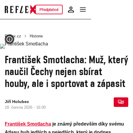
Předplatné
Reflex.cz
Historie
František Smotlacha: Muž, který
naučil Čechy nejen sbírat
houby, ale i sportovat a zápasit
Jiří Holubec
1
·
18. června 2026
16:00
František Smotlacha
je známý především díky svému
Atlasu hub jedlých a nejedlých, který je dodnes