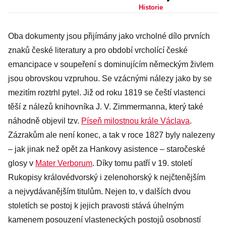
Evropu: Přinesla
Historie
stažení
Oba dokumenty jsou přijímány jako vrcholné dílo prvních
tureckých vojsk,
znaků české literatury a pro období vrcholící české
ale i kávu
emancipace v soupeření s dominujícím německým živlem
jsou obrovskou vzpruhou. Se vzácnými nálezy jako by se
mezitím roztrhl pytel. Již od roku 1819 se čeští vlastenci
těší z nálezů knihovníka J. V. Zimmermanna, který také
náhodně objevil tzv.
Píseň milostnou krále Václava
.
Zázrakům ale není konec, a tak v roce 1827 byly nalezeny
– jak jinak než opět za Hankovy asistence – staročeské
glosy v
Mater Verborum
. Díky tomu patří v 19. století
Rukopisy královédvorský i zelenohorský k nejčtenějším
a nejvydávanějším titulům. Nejen to, v dalších dvou
stoletích se postoj k jejich pravosti stává úhelným
kamenem posouzení vlasteneckých postojů osobností