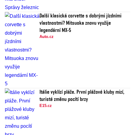
Další klasická corvette s dobrými jízdními
vlastnostmi? Mitsuoka znovu využije
legendární MX-5
Auto.cz
Itálie vyklízí pláže. První plážové kluby mizí,
turisté změnu pocítí brzy
E15.cz