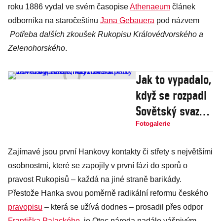
roku 1886 vydal ve svém časopise
Athenaeum
článek
odborníka na staročeštinu
Jana Gebauera
pod názvem
Potřeba dalších zkoušek Rukopisu Královédvorského a
Zelenohorského
.
Jak to vypadalo,
když se rozpadl
Sovětský svaz?
Působivé
Fotogalerie
snímky vám
Zajímavé jsou první Hankovy kontakty či střety s největšími
oživí nedávnou
osobnostmi, které se zapojily v první fázi do sporů o
historii
pravost Rukopisů – každá na jiné straně barikády.
Přestože Hanka svou poměrně radikální reformu českého
pravopisu
– která se užívá dodnes – prosadil přes odpor
Františka Palackého
, je Otec národa nadále vášnivým