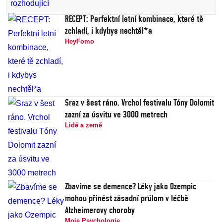
RECEPT: Perfektní letní kombinace, které tě
zchladí, i kdybys nechtěl*a
HeyFomo
Sraz v šest ráno. Vrchol festivalu Tóny Dolomit
zazní za úsvitu ve 3000 metrech
Lidé a země
Zbavíme se demence? Léky jako Ozempic
mohou přinést zásadní průlom v léčbě
Alzheimerovy choroby
Moje Psychologie