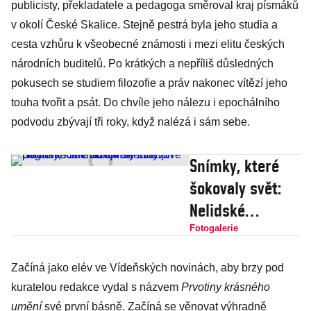
publicisty, překladatele a pedagoga směroval kraj písmáků
v okolí České Skalice. Stejně pestrá byla jeho studia a
cesta vzhůru k všeobecné známosti i mezi elitu českých
národních buditelů. Po krátkých a nepříliš důsledných
pokusech se studiem filozofie a práv nakonec vítězí jeho
touha tvořit a psát. Do chvíle jeho nálezu i epochálního
podvodu zbývají tři roky, když nalézá i sám sebe.
Snímky, které
šokovaly svět:
Nelidské
zacházení se
Fotogalerie
Židy při
Začíná jako elév ve Vídeňských novinách, aby brzy pod
pogromech v
kuratelou redakce vydal s názvem
Prvotiny krásného
ukrajinském
umění
své první básně. Začíná se věnovat výhradně