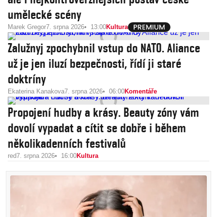
umělecké scény
Marek Gregor
7. srpna 2026
13:00
Kultura
Zalužnyj zpochybnil vstup do NATO. Aliance
už je jen iluzí bezpečnosti, řídí ji staré
doktríny
Ekaterina Kanakova
7. srpna 2026
06:00
Komentáře
Propojení hudby a krásy. Beauty zóny vám
dovolí vypadat a cítit se dobře i během
několikadenních festivalů
red
7. srpna 2026
16:00
Kultura