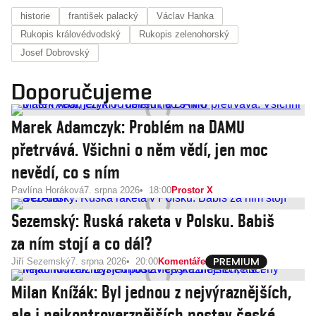
historie
františek palacký
Václav Hanka
Rukopis královédvodský
Rukopis zelenohorský
Josef Dobrovský
Doporučujeme
Marek Adamczyk: Problém na DAMU
přetrvává. Všichni o něm vědí, jen moc
nevědí, co s ním
Pavlína Horáková
7. srpna 2026
18:00
Prostor X
Sezemský: Ruská raketa v Polsku. Babiš
za ním stojí a co dál?
Jiří Sezemský
7. srpna 2026
20:00
Komentáře
Milan Knížák: Byl jednou z nejvýraznějších,
ale i nejkontroverznějších postav české