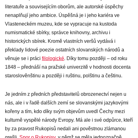
Lvově
literatuře a souvisejícím oborům, ale autorské úspěchy
nenaplňují jeho ambice. Úspěšná je i jeho kariéra ve
Vlasteneckém muzeu, kde se vypracuje na kustoda
numismatické sbírky, správce knihovny, archivu i
historických sbírek. Kromě vlastních veršů vydává i
překlady lidové poezie ostatních slovanských národů a
věnuje se i práci
filologické
. Díky tomu později – od roku
1848 – přednáší na pražské univerzitě v hodnosti docenta
staroslověnštinu a později i ruštinu, polštinu a češtinu.
Je jedním z předních představitelů obrozenectví nejen u
nás, ale i v řadě dalších zemí se slovanskými jazykovými
kořeny a tím, kdo díky svým objevům uvedl Čechy mezi
kulturně vyspělé národy Evropy. Má ale i své odpůrce, kteří
by za pravost Rukopisů nedali ani pověstnou zlámanou
grešli.
Spor o Rukopisy
, v němž se měla jednoznačně