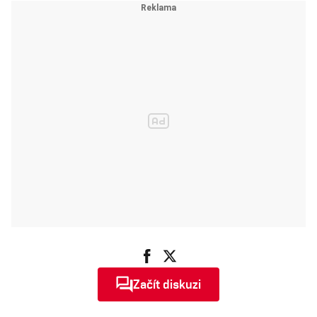
limity a benzin
za dvě kačky
Začít diskuzi