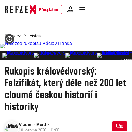
Předplatné
Reflex.cz
Historie
Fotoga
Rukopis královédvorský:
Falzifikát, který déle než 200 let
cloumá českou historií i
historiky
Vladimír Mertlík
0
·
10. června 2026
11:00