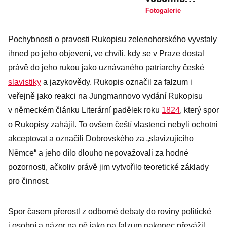
patřilo
Fotogalerie
Evropanům?
Pochybnosti o pravosti Rukopisu zelenohorského vyvstaly
Nápadité mapy
ihned po jeho objevení, ve chvíli, kdy se v Praze dostal
vás pobaví a
právě do jeho rukou jako uznávaného patriarchy české
změní váš
slavistiky
a jazykovědy. Rukopis označil za falzum i
pohled na svět
veřejně jako reakci na Jungmannovo vydání Rukopisu
v německém článku Literární padělek roku
1824
, který spor
o Rukopisy zahájil. To ovšem čeští vlastenci nebyli ochotni
akceptovat a označili Dobrovského za „slavizujícího
Němce“ a jeho dílo dlouho nepovažovali za hodné
pozornosti, ačkoliv právě jim vytvořilo teoretické základy
pro činnost.
Spor časem přerostl z odborné debaty do roviny politické
i osobní a názor na ně jako na falzum nakonec převážil.