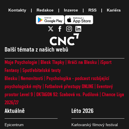
Kontakty
Redakce
Inzerce
RSS
Kariéra
Další témata z našich webů
Moje Psychologie
Blesk Tlapky
Hráči na Blesku
iSport
Fantasy
Spotřebitelské testy
Blesku
Nemovitosti
Psychologika - podcast rozbíjející
psychologické mýty
Fotbalové přestupy ONLINE
Eventový
prostor Level 9
OKTAGON 92: Szabová vs. Pudilová
Chance Liga
2026/27
Aktuálně
Léto 2026
Epicentrum
Karlovarský filmový festival