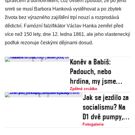
správcem a domovníkem, což ovšem způsobí, že po jeho
smrti se musí Barbora Hanková vystěhovat a po zbytek
života bez výrazného zajištění trpí nouzí a rozprodává
dědictví. Famózní falzifikátor Václav Hanka zemřel před
více než 150 lety, dne 12. ledna 1861, ale jeho vlastenecký
podfuk rezonuje českými dějinami dosud.
Koněv a Babiš:
Padouch, nebo
hrdina, my jsme
jedna rodina!
Zpětné zrcátko
Jak se jezdilo za
socialismu? Na
D1 dvě pumpy,
žádné rychlostní
Fotogalerie