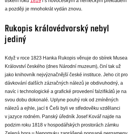
tiskem roku
1819
i s novočeským a německým překladem
a později je mnohokrát vydán znovu.
Rukopis královédvorský nebyl
jediný
Když v roce 1823 Hanka Rukopis věnuje do sbírek Musea
Království českého (dnes Národní muzeum), činí tak už
jako knihovník nejvýznačnější české instituce. Jeho cit pro
dávkování dalších zázračných nálezů je obdivuhodný, a
navíc i technologické a grafické provedení falzifikátů je na
svou dobu dokonalé. Uplyne pouhý rok od zmíněných
nálezů a ejhle, jací ti Češi byli ve středověku vzdělanci
v jazyce rodném. Panský úředník Josef Kovář najde na
podzim roku 1818 v hospodářských prostorách zámku
Zelená hora u Nepomuku zaprášené popsané pergameny.