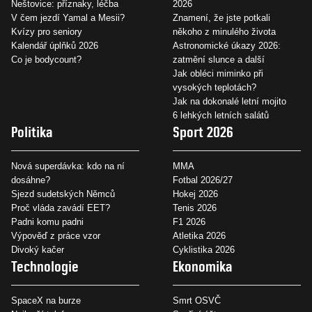
Neštovice: příznaky, léčba
2026
V čem jezdí Yamal a Mesii?
Znamení, že jste potkali
Kvízy pro seniory
někoho z minulého života
Kalendář úplňků 2026
Astronomické úkazy 2026:
Co je bodycount?
zatmění slunce a další
Jak obléci miminko při
vysokých teplotách?
Jak na dokonalé letní mojito
6 lehkých letních salátů
Politika
Sport 2026
Nová superdávka: kdo na ní
MMA
dosáhne?
Fotbal 2026/27
Sjezd sudetských Němců
Hokej 2026
Proč vláda zavádí EET?
Tenis 2026
Padni komu padni
F1 2026
Výpověď z práce vzor
Atletika 2026
Divoký kačer
Cyklistika 2026
Technologie
Ekonomika
SpaceX na burze
Smrt OSVČ