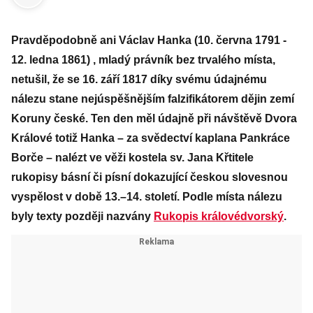
Pravděpodobně ani Václav Hanka (10. června 1791 -
12. ledna 1861) , mladý právník bez trvalého místa,
netušil, že se 16. září 1817 díky svému údajnému
nálezu stane nejúspěšnějším falzifikátorem dějin zemí
Koruny české. Ten den měl údajně při návštěvě Dvora
Králové totiž Hanka – za svědectví kaplana Pankráce
Borče – nalézt ve věži kostela sv. Jana Křtitele
rukopisy básní či písní dokazující českou slovesnou
vyspělost v době 13.–14. století. Podle místa nálezu
byly texty později nazvány
Rukopis královédvorský
.