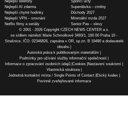
Nejlepší telefony
Spořicí účty
Nejlepší AI zdarma
Superdávka – změny
Nejlepší chytré hodinky
Důchody 2027
Nejlepší VPN – srovnání
Minimální mzda 2027
Netflix filmy a seriály
Senior Pas – slevy
© 2001 - 2026 Copyright
CZECH NEWS CENTER a.s.
se sídlem náměstí Marie Schmolkové 3493/1, 100 00 Praha 10 -
Strašnice, IČO: 02346826, zapsána v OR, sp.zn. B 19490 a dodavatelé
obsahu
Autorská práva k publikovaným materiálům
Podmínky pro užívání služby informační společnosti
Informace o zpracování osobních údajů
Cookies
Nastavení soukromí
Vlastnická struktura
Jednotná kontaktní místa / Single Points of Contact
Etický kodex
Povinně zveřejňované informace