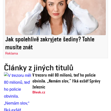
Jak spolehlivě zakryjete šediny? Tohle
musíte znát
Reklama
Články z jiných titulů
V trezoru měl 80 milionů, teď ho policie
obvinila. „Nemám slov,“ říká exšéf Správy
železnic
Blesk.cz