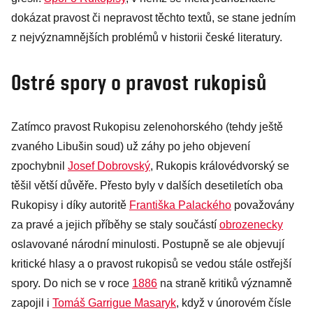
dokázat pravost či nepravost těchto textů, se stane jedním
z nejvýznamnějších problémů v historii české literatury.
Ostré spory o pravost rukopisů
Zatímco pravost Rukopisu zelenohorského (tehdy ještě
zvaného Libušin soud) už záhy po jeho objevení
zpochybnil
Josef Dobrovský
, Rukopis královédvorský se
těšil větší důvěře. Přesto byly v dalších desetiletích oba
Rukopisy i díky autoritě
Františka Palackého
považovány
za pravé a jejich příběhy se staly součástí
obrozenecky
oslavované národní minulosti. Postupně se ale objevují
kritické hlasy a o pravost rukopisů se vedou stále ostřejší
spory. Do nich se v roce
1886
na straně kritiků významně
zapojil i
Tomáš Garrigue Masaryk
, když v únorovém čísle