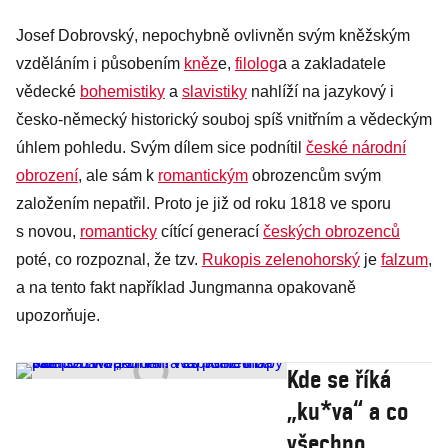
Josef Dobrovský, nepochybně ovlivněn svým kněžským
vzděláním i působením
kněz
e,
filolog
a a zakladatele
vědecké
bohemistiky
a
slavistiky
nahlíží na jazykový i
česko-německý historický souboj spíš vnitřním a vědeckým
úhlem pohledu. Svým dílem sice podnítil
české národní
obrození
, ale sám k
romantickým
obrozencům svým
založením nepatřil. Proto je již od roku 1818 ve sporu
s novou,
romanticky
cítící generací
českých obrozenců
poté, co rozpoznal, že tzv.
Rukopis zelenohorský
je
falzum
,
a na tento fakt například Jungmanna opakovaně
upozorňuje.
Kde se říká
„ku*va“ a co
všechno