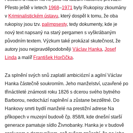
Přesto ještě v letech
1968
–
1971
byly Rukopisy zkoumány
v
Kriminalistickém ústavu
, který dospěl k tomu, že oba
rukopisy jsou tzv.
palimpsesty
, tedy dokumenty, kde je
nový text napsaný na starý pergamen s vyškrábaným
původním textem. Výzkum také prokázal skutečnost, že
autory jsou nejpravděpodobněji
Václav Hanka
,
Josef
Linda
a malíř
František Horčička
.
Za splnění svých snů zaplatil ambiciózní a agilní Václav
Hanka částečně soukromím. Jeho manželství, uzavřené po
třináctileté známosti roku 1826 s dcerou svého bytného
Barborou, nedochází naplnění a zůstane bezdětné. Do
Hankovy smrti bydlí manželé na prestižní adrese Na
příkopech v muzejní budově čp. 858/II, kde dnešní starší
generace pamatuje sídlo Živnobanky. Hanka je v budově