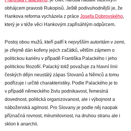
obhájcem pravosti Rukopisů. Ještě podivuhodnější je, že
Hankova reforma vycházela z práce
Josefa Dobrovského
,
který je v téže věci Hankovým zapřisáhlým odpůrcem.
Postoj obou mužů, kteří patří k nejvyšším autoritám v zemi,
je zřejmě dán kořeny jejich začátků, větším zájmem o
politickou kariéru v případě Františka Palackého i jeho
politickou filozofií. Palacký totiž považuje za hlavní linii
českých dějin neustálý zápas Slovanů a Němců a tomu
podřizuje i určité charakteristiky. Podle Palackého je to
v případě německého živlu podnikavost, řemeslná
dovednost, politická organizovanost, ale i výbojnost a
náboženská agilnost. Pro Slovany je podle něj naopak
příznačná rovnost, mírumilovnost, na druhou stranu ale i
sklon k anarchii.