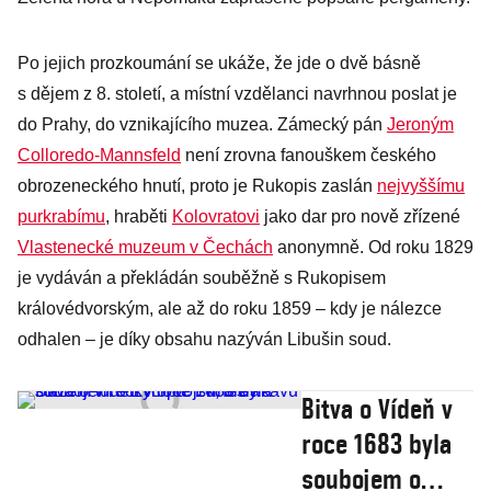
Po jejich prozkoumání se ukáže, že jde o dvě básně
s dějem z 8. století, a místní vzdělanci navrhnou poslat je
do Prahy, do vznikajícího muzea. Zámecký pán
Jeroným
Colloredo-Mannsfeld
není zrovna fanouškem českého
obrozeneckého hnutí, proto je Rukopis zaslán
nejvyššímu
purkrabímu
, hraběti
Kolovratovi
jako dar pro nově zřízené
Vlastenecké muzeum v Čechách
anonymně. Od roku 1829
je vydáván a překládán souběžně s Rukopisem
královédvorským, ale až do roku 1859 – kdy je nálezce
odhalen – je díky obsahu nazýván Libušin soud.
Bitva o Vídeň v
roce 1683 byla
soubojem o