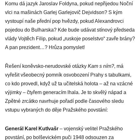
Komu dá jazyk Jaroslav Foldyna, pokud nepřijedou Noční
vlci na mašinách Garlej Garlejovič Dejvidson? S kým
vystoupí naše přední pop hvězdy, pokud Alexandrovci
pojedou do Bulharska? Kde bude udávat stínový předseda
vlády Vojtěch Filip, pokud „ruskoje poselstvo“ zavře brány?
A pan prezident…? Hrůza pomyslet!
Řešení koněvsko-nerudovské otázky
Kam s ním?
, má
vyřešit všeobecný pomník osvobození Prahy s tabulkami,
co kdo provedl, když už ta učitelská holota – až na vzácné
výjimky – čtyřem generacím lhala. Je to skvělý nápad a
Zpětné zrcátko navrhuje pořadí podle časového sledu
vstupu vybraných do děje Pražského povstání:
Generál Karel Kutlvašr
– vojenský velitel Pražského
povstání, po bolševickém puči 1948 odsouzen za