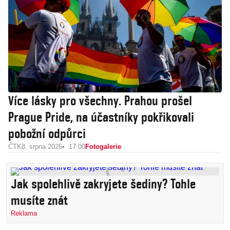
Více lásky pro všechny. Prahou prošel
Prague Pride, na účastníky pokřikovali
pobožní odpůrci
ČTK
8. srpna 2026
17:00
Fotogalerie
Jak spolehlivě zakryjete šediny? Tohle
musíte znát
Reklama