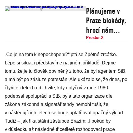
Plánujeme v
Praze blokády,
hrozí nám
vymření a už
Prostor X
dochází čas,
„Co je na tom k nepochopení?“ ptá se Zpětné zrcátko.
říká mluvčí
Lépe si situaci představíme na jiném příkladě. Dejme
Rebelie proti
tomu, že je tu člověk obviněný z toho, že byl agentem StB,
vyhynutí
a má být po zásluze potrestán. Ale ukázalo se, že dnes, po
Holcnerová
čtyřiceti letech od chvíle, kdy dotyčný v roce 1980
podepsal spolupráci s StB, byla tato organizace dle
zákona zákonná a signatář tehdy nemohl tušit, že
v následujících letech se bude uplatňovat opačný výklad.
Tudíž – jak říká státní zástupce Erazim: „I pokud by
v důsledku až následné třicetileté rozhodovací praxe