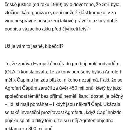
české justice (od roku 1989) bylo dovozeno, že StB byla
zločinecká organizace, není možné klást komukoliv za
vinu nesprávné posouzení takové právní otázky v době
podpisu vázacího aktu před čtyřiceti lety!“
Už je vám to jasné, blbečci!?
To, že zpráva Evropského úřadu pro boj proti podvodům
(OLAF) konstatovala, že zákony porušeny byly a Agrofert
měl k Čapímu hnízdu blízko, nikoho nezajímá. Fakt, že se
Agrofert Čápům zaručil za úvěr 450 milionů, který by jako
společnost téměř bez příjmů neměli šanci dostat, je běžný
– lidi si mají pomáhat – i když jsou někteří Čápi. Ukázala
se také investiční prozíravost Agrofertu, když Čapí hnízdo
půjčku splatilo díky tomu, že si u něj Agrofert objednal
reklamu za 300 milionů.