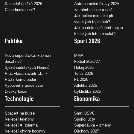
Kalendář úplňků 2026
Astronomické úkazy 2026:
Co je bodycount?
zatmění slunce a další
Jak obléci miminko při
vysokých teplotách?
Jak na dokonalé letní mojito
6 lehkých letních salátů
Politika
Sport 2026
Nová superdávka: kdo na ní
MMA
dosáhne?
Fotbal 2026/27
Sjezd sudetských Němců
Hokej 2026
Proč vláda zavádí EET?
Tenis 2026
Padni komu padni
F1 2026
Výpověď z práce vzor
Atletika 2026
Divoký kačer
Cyklistika 2026
Technologie
Ekonomika
SpaceX na burze
Smrt OSVČ
Nejlepší telefony
Spořicí účty
Nejlepší AI zdarma
Superdávka – změny
Nejlepší chytré hodinky
Důchody 2027