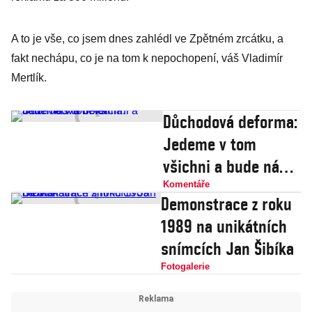
A to je vše, co jsem dnes zahlédl ve Zpětném zrcátku, a
fakt nechápu, co je na tom k nepochopení, váš Vladimír
Mertlík.
Důchodová deforma:
Jedeme v tom
všichni a bude nás
to bolet
Komentáře
Demonstrace z roku
1989 na unikátních
snímcích Jan Šibíka
Fotogalerie