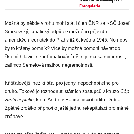
jeho
Fotogalerie
nejupřímnější a
Možná by někde v rohu mohl stát i člen ČNR za KSČ Josef
nejděsivější tvář
Smrkovský, fanatický odpůrce možného příjezdu
amerických jednotek do Prahy již 6. května 1945. No nebyl
by to krásný pomník? Více by možná pomohl návrat do
školních lavic, neboť opakování dějin je matka moudrosti,
zatímco Semelová matkou negramotnosti.
Křišťálovější než křišťál pro jedny, nepochopitelné pro
druhé. Takové je rozhodnutí státních zástupců v kauze
Čáp
ztratil čepičku,
které Andreje Babiše osvobodilo. Dobrá,
Zpětné zrcátko připravilo ještě jednu rekapitulaci pro méně
chápavé.