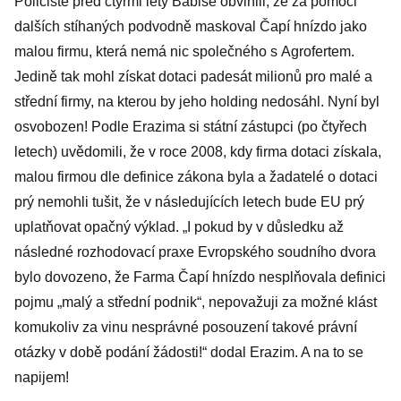
Policisté před čtyřmi lety Babiše obvinili, že za pomoci
dalších stíhaných podvodně maskoval Čapí hnízdo jako
malou firmu, která nemá nic společného s Agrofertem.
Jedině tak mohl získat dotaci padesát milionů pro malé a
střední firmy, na kterou by jeho holding nedosáhl. Nyní byl
osvobozen! Podle Erazima si státní zástupci (po čtyřech
letech) uvědomili, že v roce 2008, kdy firma dotaci získala,
malou firmou dle definice zákona byla a žadatelé o dotaci
prý nemohli tušit, že v následujících letech bude EU prý
uplatňovat opačný výklad. „I pokud by v důsledku až
následné rozhodovací praxe Evropského soudního dvora
bylo dovozeno, že Farma Čapí hnízdo nesplňovala definici
pojmu „malý a střední podnik“, nepovažuji za možné klást
komukoliv za vinu nesprávné posouzení takové právní
otázky v době podání žádosti!“ dodal Erazim. A na to se
napijem!