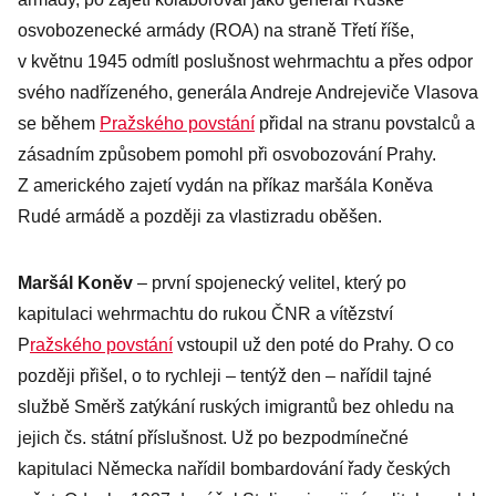
osvobozenecké armády (ROA) na straně Třetí říše,
v květnu 1945 odmítl poslušnost wehrmachtu a přes odpor
svého nadřízeného, generála Andreje Andrejeviče Vlasova
se během
Pražského povstání
přidal na stranu povstalců a
zásadním způsobem pomohl při osvobozování Prahy.
Z amerického zajetí vydán na příkaz maršála Koněva
Rudé armádě a později za vlastizradu oběšen.
Maršál Koněv
– první spojenecký velitel, který po
kapitulaci wehrmachtu do rukou ČNR a vítězství
P
ražského povstání
vstoupil už den poté do Prahy. O co
později přišel, o to rychleji – tentýž den – nařídil tajné
službě Směrš zatýkání ruských imigrantů bez ohledu na
jejich čs. státní příslušnost. Už po bezpodmínečné
kapitulaci Německa nařídil bombardování řady českých