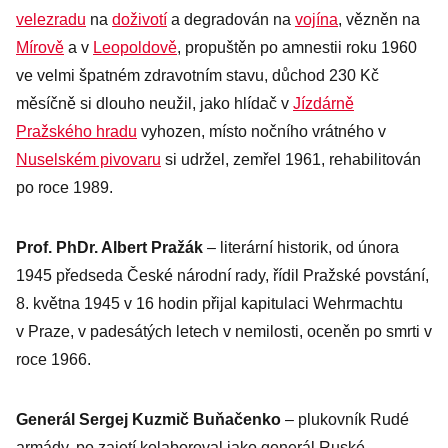
velezradu
na
doživotí
a degradován na
vojína
, vězněn na
Mírově
a v
Leopoldově
, propuštěn po amnestii roku 1960
ve velmi špatném zdravotním stavu, důchod 230 Kč
měsíčně si dlouho neužil, jako hlídač v
Jízdárně
Pražského hradu
vyhozen, místo nočního vrátného v
Nuselském pivovaru
si udržel, zemřel 1961, rehabilitován
po roce 1989.
Prof. PhDr. Albert Pražák
– literární historik, od února
1945 předseda České národní rady, řídil Pražské povstání,
8. května 1945 v 16 hodin přijal kapitulaci Wehrmachtu
v Praze, v padesátých letech v nemilosti, oceněn po smrti v
roce 1966.
Generál Sergej Kuzmič Buňačenko
– plukovník Rudé
armády, po zajetí kolaboroval jako generál Ruské