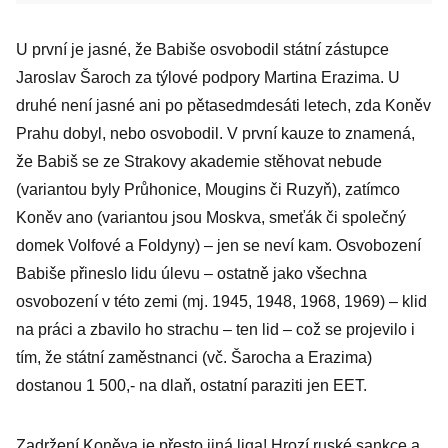
U první je jasné, že Babiše osvobodil státní zástupce
Jaroslav Šaroch za týlové podpory Martina Erazima. U
druhé není jasné ani po pětasedmdesáti letech, zda Koněv
Prahu dobyl, nebo osvobodil. V první kauze to znamená,
že Babiš se ze Strakovy akademie stěhovat nebude
(variantou byly Průhonice, Mougins či Ruzyň), zatímco
Koněv ano (variantou jsou Moskva, smeťák či společný
domek Volfové a Foldyny) – jen se neví kam. Osvobození
Babiše přineslo lidu úlevu – ostatně jako všechna
osvobození v této zemi (mj. 1945, 1948, 1968, 1969) – klid
na práci a zbavilo ho strachu – ten lid – což se projevilo i
tím, že státní zaměstnanci (vč. Šarocha a Erazima)
dostanou 1 500,- na dlaň, ostatní paraziti jen EET.
Zadržení Koněva je přesto jiná liga! Hrozí ruské sankce a