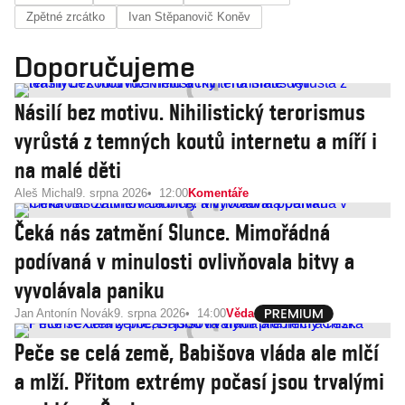
Zpětné zrcátko
Ivan Stěpanovič Koněv
Doporučujeme
Násilí bez motivu. Nihilistický terorismus
vyrůstá z temných koutů internetu a míří i
na malé děti
Aleš Michal
9. srpna 2026
12:00
Komentáře
Čeká nás zatmění Slunce. Mimořádná
podívaná v minulosti ovlivňovala bitvy a
vyvolávala paniku
Jan Antonín Novák
9. srpna 2026
14:00
Věda
Peče se celá země, Babišova vláda ale mlčí
a mlží. Přitom extrémy počasí jsou trvalými