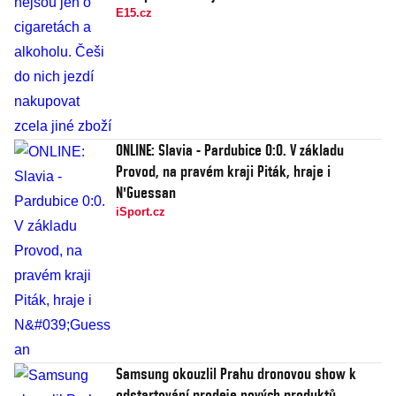
E15.cz
ONLINE: Slavia - Pardubice 0:0. V základu
Provod, na pravém kraji Piták, hraje i
N'Guessan
iSport.cz
Samsung okouzlil Prahu dronovou show k
odstartování prodeje nových produktů