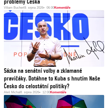
problémy Česka
Viliam Buchert
9. srpna 2026
06:00
Komentáře
Sázka na senátní volby a zklamané
pravičáky. Dotáhne to Kuba s hnutím Naše
Česko do celostátní politiky?
Aleš Michal
8. srpna 2026
12:00
Komentáře