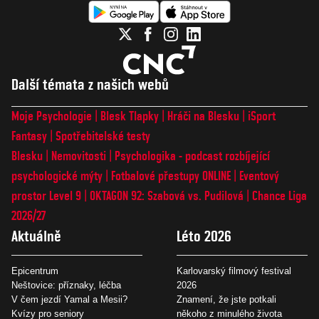
Další témata z našich webů
Moje Psychologie
Blesk Tlapky
Hráči na Blesku
iSport
Fantasy
Spotřebitelské testy
Blesku
Nemovitosti
Psychologika - podcast rozbíjející
psychologické mýty
Fotbalové přestupy ONLINE
Eventový
prostor Level 9
OKTAGON 92: Szabová vs. Pudilová
Chance Liga
2026/27
Aktuálně
Léto 2026
Epicentrum
Karlovarský filmový festival
Neštovice: příznaky, léčba
2026
V čem jezdí Yamal a Mesii?
Znamení, že jste potkali
Kvízy pro seniory
někoho z minulého života