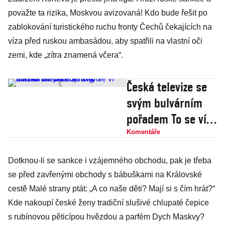
považte ta rizika, Moskvou avizovaná! Kdo bude řešit po
zablokování turistického ruchu fronty Čechů čekajících na
víza před ruskou ambasádou, aby spatřili na vlastní oči
zemi, kde „zítra znamená včera“.
Česká televize se
svým bulvárním
pořadem To se ví
střelila do vlastní
Komentáře
nohy
Dotknou-li se sankce i vzájemného obchodu, pak je třeba
se před zavřenými obchody s bábuškami na Královské
cestě Malé strany ptát: „A co naše děti? Mají si s čím hrát?“
Kde nakoupí české ženy tradiční slušivé chlupaté čepice
s rubínovou pěticípou hvězdou a parfém Dych Maskvy?