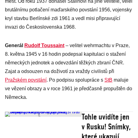
měst. Od roku 1937 donášel Stalinovi na jiné velitele, velel
brutálnímu potlačení maďarského povstání 1956, vojensky
kryl stavbu Berlínské zdi 1961 a vedl misi připravující
invazi do Československa 1968.
Generál
Rudolf Toussaint
– velitel wehrmachtu v Praze,
8. května 1945 v 16 hodin podepsal kapitulaci o stažení
německých jednotek a odevzdání těžkých zbraní ČNR.
Zajat a odsouzen na doživotí za vraždy civilistů při
Pražském povstání
. Po podpisu spolupráce s
StB
maluje
ve vězení obrazy a v roce 1961 je předčasně propuštěn do
Německa.
Tohle uvidíte jen
v Rusku! Snímky,
které ukazují