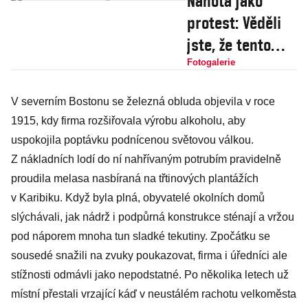
Nahota jako
protest: Věděli
jste, že tento
způsob poutání
Fotogalerie
pozornosti
V severním Bostonu se železná obluda objevila v roce
pochází už z 11.
1915, kdy firma rozšiřovala výrobu alkoholu, aby
století?
uspokojila poptávku podnícenou světovou válkou.
Z nákladních lodí do ní nahřívaným potrubím pravidelně
proudila melasa nasbíraná na třtinových plantážích
v Karibiku. Když byla plná, obyvatelé okolních domů
slýchávali, jak nádrž i podpůrná konstrukce sténají a vržou
pod náporem mnoha tun sladké tekutiny. Zpočátku se
sousedé snažili na zvuky poukazovat, firma i úředníci ale
stížnosti odmávli jako nepodstatné. Po několika letech už
místní přestali vrzající káď v neustálém rachotu velkoměsta