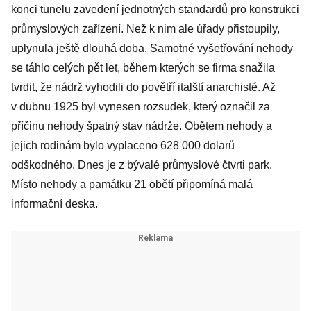
konci tunelu zavedení jednotných standardů pro konstrukci
průmyslových zařízení. Než k nim ale úřady přistoupily,
uplynula ještě dlouhá doba. Samotné vyšetřování nehody
se táhlo celých pět let, během kterých se firma snažila
tvrdit, že nádrž vyhodili do povětří italští anarchisté. Až
v dubnu 1925 byl vynesen rozsudek, který označil za
příčinu nehody špatný stav nádrže. Obětem nehody a
jejich rodinám bylo vyplaceno 628 000 dolarů
odškodného. Dnes je z bývalé průmyslové čtvrti park.
Místo nehody a památku 21 obětí připomíná malá
informační deska.