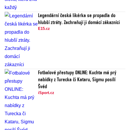
Legendární česká likérka se propadla do
hlubší ztráty. Zachraňují ji domácí zákazníci
E15.cz
Fotbalové přestupy ONLINE: Kuchta má prý
nabídky z Turecka či Kataru, Sigmu posílí
Švéd
iSport.cz