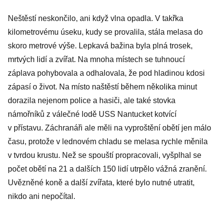
poškodila
Neštěstí neskončilo, ani když vlna opadla. V takřka
egyptskou sfingu
kilometrovému úseku, kudy se provalila, stála melasa do
skoro metrové výše. Lepkavá bažina byla plná trosek,
mrtvých lidí a zvířat. Na mnoha místech se tuhnoucí
záplava pohybovala a odhalovala, že pod hladinou kdosi
zápasí o život. Na místo naštěstí během několika minut
dorazila nejenom police a hasiči, ale také stovka
námořníků z válečné lodě USS Nantucket kotvící
v přístavu. Záchranáři ale měli na vyproštění obětí jen málo
času, protože v lednovém chladu se melasa rychle měnila
v tvrdou krustu. Než se spouští propracovali, vyšplhal se
počet obětí na 21 a dalších 150 lidí utrpělo vážná zranění.
Uvězněné koně a další zvířata, které bylo nutné utratit,
nikdo ani nepočítal.