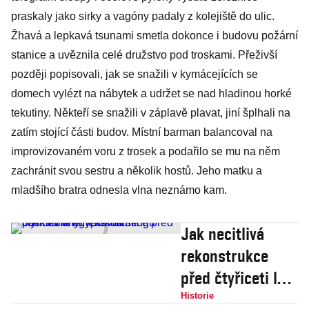
praskaly jako sirky a vagóny padaly z kolejiště do ulic.
Žhavá a lepkavá tsunami smetla dokonce i budovu požární
stanice a uvěznila celé družstvo pod troskami. Přeživší
později popisovali, jak se snažili v kymácejících se
domech vylézt na nábytek a udržet se nad hladinou horké
tekutiny. Někteří se snažili v záplavě plavat, jiní šplhali na
zatím stojící části budov. Místní barman balancoval na
improvizovaném voru z trosek a podařilo se mu na něm
zachránit svou sestru a několik hostů. Jeho matku a
mladšího bratra odnesla vlna neznámo kam.
Jak necitlivá
rekonstrukce
před čtyřiceti lety
nenávratně
Historie