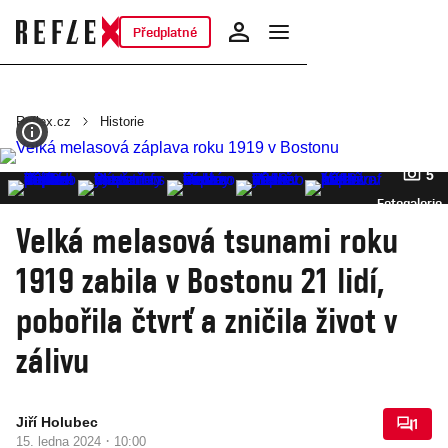
Předplatné
Reflex.cz
Historie
5
Fotogalerie
Velká melasová tsunami roku
1919 zabila v Bostonu 21 lidí,
pobořila čtvrť a zničila život v
zálivu
Jiří Holubec
1
·
15. ledna 2024
10:00