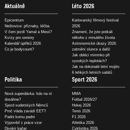
Aktuálně
Léto 2026
Epicentrum
Karlovarský filmový festival
Neštovice: příznaky, léčba
2026
V čem jezdí Yamal a Mesii?
Znamení, že jste potkali
Kvízy pro seniory
někoho z minulého života
Kalendář úplňků 2026
Astronomické úkazy 2026:
Co je bodycount?
zatmění slunce a další
Jak obléci miminko při
vysokých teplotách?
Jak na dokonalé letní mojito
6 lehkých letních salátů
Politika
Sport 2026
Nová superdávka: kdo na ní
MMA
dosáhne?
Fotbal 2026/27
Sjezd sudetských Němců
Hokej 2026
Proč vláda zavádí EET?
Tenis 2026
Padni komu padni
F1 2026
Výpověď z práce vzor
Atletika 2026
Divoký kačer
Cyklistika 2026