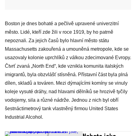
Boston je dnes bohaté a pečlivě upravené univerzitní
město. Lidé, kteří zde žili v roce 1919, by ho patrně
nepoznali. Za jejich časů bylo hlavní město státu
Massachusetts zakouřená a umouněná metropole, kde se
usazovaly kolonie uprchlíků z válkou zdecimované Evropy.
Čtvrť zvaná „North End“, kde vznikla komunita italských
imigrantů, byla obzvlášť stísněná. Přístavní část byla plná
dílen, skladů a továren. Mezi dýmajícími komíny se vinuly
koleje vysuté dráhy, nad hlavami dělníků se hrozivě tyčily
vodojemy, sila a různé nádrže. Jednou z nich byl obří
šestnáctimetrový tank vlastněný firmou United States
Industrial Alcohol.