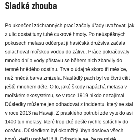
Sladká zhouba
Po ukončení záchranných prací začaly úřady uvažovat, jak
z ulic dostat tuny tuhé cukrové hmoty. Po neúspěšných
pokusech melasu odčerpat ji hasičská družstva začala
splachovat mořskou vodou do zálivu. Práce pokračovaly
mnoho dní a vody přístavu se během nich zbarvily do
temně hnědého odstínu. Trvalo údajně skoro tři měsíce,
než hnědá barva zmizela. Nasládlý pach byl ve čtvrti cítit
ještě mnohem déle. O to, jaké škody napáchá melasa v
mořském ekosystému, se v roce 1919 nikdo nezajímal.
Důsledky můžeme jen odhadovat z incidentu, který se stal
v roce 2013 na Havaji. Z prasklého potrubí zde vyteklo asi
1400 tun melasy, které tropické deště rychle spláchly do
oceánu. Důsledkem byl okamžitý úhyn doslova všech
tvorů, kteří u pobřeží žili. Odhaduje se, že na místě