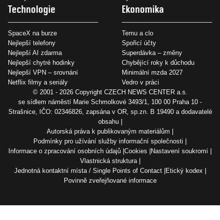
Technologie
Ekonomika
SpaceX na burze
Temu a clo
Nejlepší telefony
Spořicí účty
Nejlepší AI zdarma
Superdávka – změny
Nejlepší chytré hodinky
Chybějící roky k důchodu
Nejlepší VPN – srovnání
Minimální mzda 2027
Netflix filmy a seriály
Vedro v práci
© 2001 - 2026 Copyright
CZECH NEWS CENTER a.s.
se sídlem náměstí Marie Schmolkové 3493/1, 100 00 Praha 10 -
Strašnice, IČO: 02346826, zapsána v OR, sp.zn. B 19490 a dodavatelé
obsahu
Autorská práva k publikovaným materiálům
Podmínky pro užívání služby informační společnosti
Informace o zpracování osobních údajů
Cookies
Nastavení soukromí
Vlastnická struktura
Jednotná kontaktní místa / Single Points of Contact
Etický kodex
Povinně zveřejňované informace