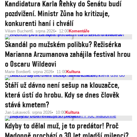
Kandidatura Karla Řehky do Senátu budí
pozdvižení. Ministr Zůna ho kritizuje,
konkurenti haní i chválí
Viliam Buchert
6. srpna 2026
12:00
Komentáře
Skandál po mužském polibku? Režisérka
Marianna Arzumanova zahájila festival hrou
o Oscaru Wildeovi
Marie Bordier
6. srpna 2026
11:00
Kultura
Stáří už dávno není sešup na klouzačce,
která ústí do hrobu. Kdy se dnes člověk
stává kmetem?
Jan Lukavec
6. srpna 2026
10:00
Kultura
Kdyby to dělal muž, je to predátor! Proč
Madonně prochází o 30 let mladší milenci?