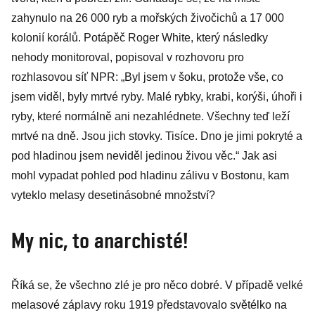
zahynulo na 26 000 ryb a mořských živočichů a 17 000
kolonií korálů. Potápěč Roger White, který následky
nehody monitoroval, popisoval v rozhovoru pro
rozhlasovou síť NPR: „Byl jsem v šoku, protože vše, co
jsem viděl, byly mrtvé ryby. Malé rybky, krabi, korýši, úhoři i
ryby, které normálně ani nezahlédnete. Všechny teď leží
mrtvé na dně. Jsou jich stovky. Tisíce. Dno je jimi pokryté a
pod hladinou jsem neviděl jedinou živou věc.“ Jak asi
mohl vypadat pohled pod hladinu zálivu v Bostonu, kam
vyteklo melasy desetinásobné množství?
My nic, to anarchisté!
Říká se, že všechno zlé je pro něco dobré. V případě velké
melasové záplavy roku 1919 představovalo světélko na