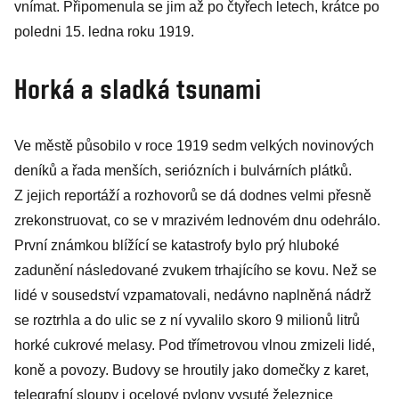
vnímat. Připomenula se jim až po čtyřech letech, krátce po
poledni 15. ledna roku 1919.
Horká a sladká tsunami
Ve městě působilo v roce 1919 sedm velkých novinových
deníků a řada menších, seriózních i bulvárních plátků.
Z jejich reportáží a rozhovorů se dá dodnes velmi přesně
zrekonstruovat, co se v mrazivém lednovém dnu odehrálo.
První známkou blížící se katastrofy bylo prý hluboké
zadunění následované zvukem trhajícího se kovu. Než se
lidé v sousedství vzpamatovali, nedávno naplněná nádrž
se roztrhla a do ulic se z ní vyvalilo skoro 9 milionů litrů
horké cukrové melasy. Pod třímetrovou vlnou zmizeli lidé,
koně a povozy. Budovy se hroutily jako domečky z karet,
telegrafní sloupy i ocelové pylony vysuté železnice