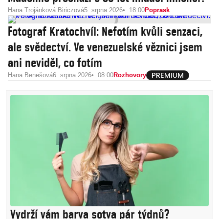
Hana Trojánková Biriczová
5. srpna 2026
18:00
Poprask
Fotograf Kratochvíl: Nefotím kvůli senzaci,
ale svědectví. Ve venezuelské věznici jsem
ani neviděl, co fotím
Hana Benešová
6. srpna 2026
08:00
Rozhovory
Vydrží vám barva sotva pár týdnů?