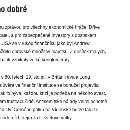
ho dobré
u zprávou pro všechny ekonomické hráče. Dříve
katel, a pro zabezpečené investory s dostatkem
 USA se v rukou finančníků jako byl Andrew
dilo obrovské množství majetku. Z desítek malých,
 bank vznikaly velké konglomeráty.
0. letech 19. století, v Británii trvala Long
ůvěra ve finanční instituce se bohužel projevila
k to bývá, každou krizi je potřeba na někoho svést,
dem frustrací Židé. Antisemitské nálady velmi ochotně
a dědictví Černého pátku na Vídeňské burze tak lze
oderních dějin za II. světové války.