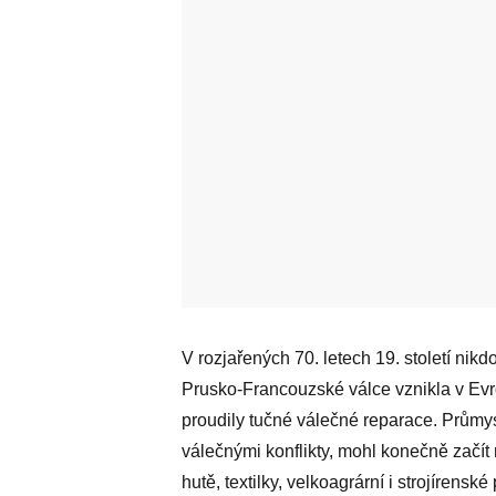
V rozjařených 70. letech 19. století nik
Prusko-Francouzské válce vznikla v Evr
proudily tučné válečné reparace. Průmy
válečnými konflikty, mohl konečně začít 
hutě, textilky, velkoagrární i strojírensk