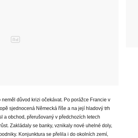
do neměl důvod krizi očekávat. Po porážce Francie v
opě sjednocená Německá říše a na její hladový trh
sl a obchod, přerušovaný v předchozích letech
růst. Zakládaly se banky, vznikaly nové uhelné doly,
é podniky. Konjunktura se přelila i do okolních zemí,