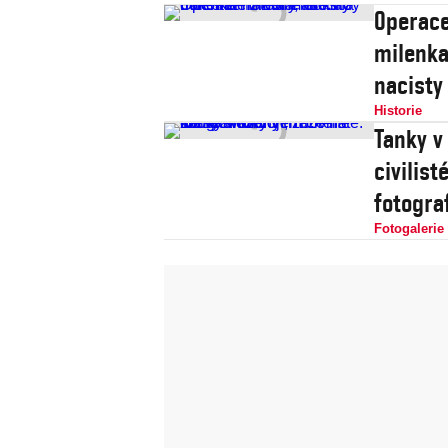
Operace
milenka
nacisty
Historie
Tanky v
civilis
fotogra
Fotogalerie