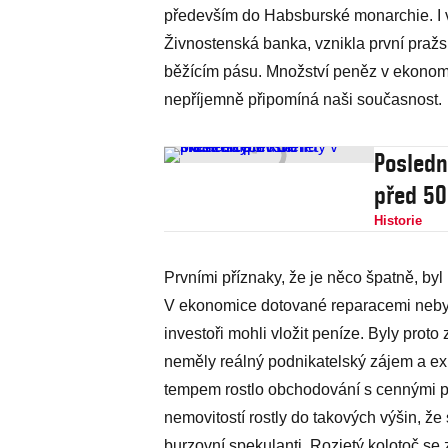
především do Habsburské monarchie. I 
Živnostenská banka, vznikla první pražs
běžícím pásu. Množství peněz v ekonomic
nepříjemně připomíná naši současnost.
Posledn
před 50 
Historie
Prvními příznaky, že je něco špatně, byl
V ekonomice dotované reparacemi nebylo
investoři mohli vložit peníze. Byly proto
neměly reálný podnikatelský zájem a e
tempem rostlo obchodování s cennými p
nemovitostí rostly do takových výšin, že 
burzovní spekulanti. Rozjetý kolotoč se 