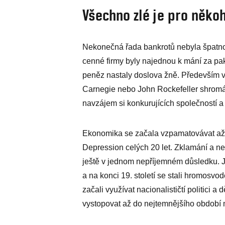
Všechno zlé je pro něko
Nekonečná řada bankrotů nebyla špatno
cenné firmy byly najednou k mání za pa
peněz nastaly doslova žně. Především v
Carnegie nebo John Rockefeller shromáž
navzájem si konkurujících společností a
Ekonomika se začala vzpamatovávat až v 8
Depression celých 20 let. Zklamání a ned
ještě v jednom nepříjemném důsledku. Ja
a na konci 19. století se stali hromosvo
začali využívat nacionalističtí politici 
vystopovat až do nejtemnějšího období m