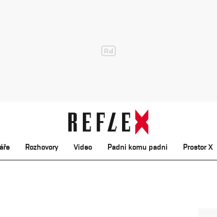
áře
Rozhovory
Video
Padni komu padni
Prostor X