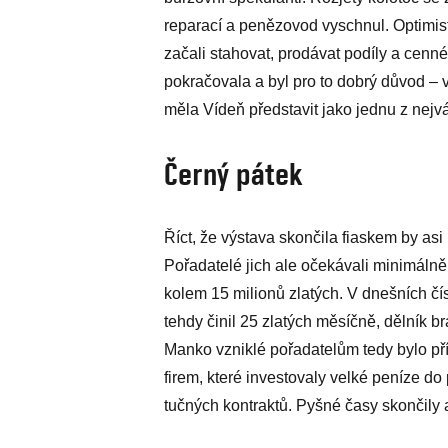
reparací a penězovod vyschnul. Optimis
začali stahovat, prodávat podíly a cenné
pokračovala a byl pro to dobrý důvod – v
měla Vídeň představit jako jednu z nejv
Černý pátek
Říct, že výstava skončila fiaskem by asi 
Pořadatelé jich ale očekávali minimálně
kolem 15 milionů zlatých. V dnešních čí
tehdy činil 25 zlatých měsíčně, dělník br
Manko vzniklé pořadatelům tedy bylo př
firem, které investovaly velké peníze d
tučných kontraktů. Pyšné časy skončily 