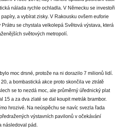
tická nálada rychle ochladla. V Německu se investoři
 papíry, a vybírat zisky. V Rakousku ovšem euforie
 Prátru se chystala velkolepá Světová výstava, která
áženějších světových metropolí.
bylo moc drsné, protože na ni dorazilo 7 milionů lidí.
 20, a bombastická akce proto skončila ve ztrátě
slech se to nezdá moc, ale průměrný úřednický plat
al 15 a za dva zlaté se dal koupit metrák brambor.
ímo hrozivé. Na neúspěchu se navíc svezla řada
o předražených výstavních pavilonů v očekávání
a následoval pád.