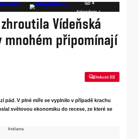
4
Fotogalerie
 zhroutila Vídeňská
 v mnohém připomínají
Diskuze (
0
)
zí pád. V plné míře se vyplnilo v případě krachu
poslal světovou ekonomiku do recese, ze které se