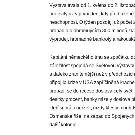
Výstava trvala od 1. května do 2. listo
projevily už v první den, kdy předlužené
neschopnost. O týden později už počet 
propadla o ohromujících 300 milionů zla
výprodej, hromadné bankroty a rakouská
Kapitáni německého trhu se zpočátku dom
záležitost spojená se Světovou výstavou.
a daleko zranitelnější než v předchozí
připojila krize v USA zapříčiněná krac
propadl se do recese doslova celý svět. 
desítky procent, banky mizely doslova 
kteří si práci udrželi, mzdy klesly mnohd
Osmanské říše, na západ do Spojených stá
další kolonie.