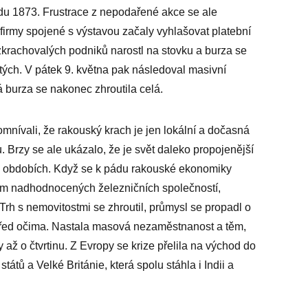
padu 1873. Frustrace z nepodařené akce se ale
 firmy spojené s výstavou začaly vyhlašovat platební
zkrachovalých podniků narostl na stovku a burza se
tých. V pátek 9. května pak následoval masivní
 burza se nakonec zhroutila celá.
nívali, že rakouský krach je jen lokální a dočasná
 Brzy se ale ukázalo, že je svět daleko propojenější
ch obdobích. Když se k pádu rakouské ekonomiky
hem nadhodnocených železničních společností,
Trh s nemovitostmi se zhroutil, průmysl se propadl o
před očima. Nastala masová nezaměstnanost a těm,
y až o čtvrtinu. Z Evropy se krize přelila na východ do
tů a Velké Británie, která spolu stáhla i Indii a