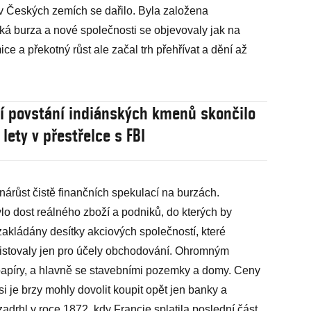
v Českých zemích se dařilo. Byla založena
ká burza a nové společnosti se objevovaly jak na
e a překotný růst ale začal trh přehřívat a dění až
í povstání indiánských kmenů skončilo
lety v přestřelce s FBI
 nárůst čistě finančních spekulací na burzách.
 dost reálného zboží a podniků, do kterých by
 zakládány desítky akciových společností, které
xistovaly jen pro účely obchodování. Ohromným
apíry, a hlavně se stavebními pozemky a domy. Ceny
si je brzy mohly dovolit koupit opět jen banky a
zadrhl v roce 1872, kdy Francie splatila poslední část