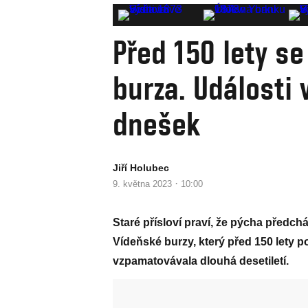
Před 150 lety se
burza. Události
dnešek
Jiří Holubec
·
9. května 2023
10:00
Staré přísloví praví, že pýcha předchá
Vídeňské burzy, který před 150 lety 
vzpamatovávala dlouhá desetiletí.