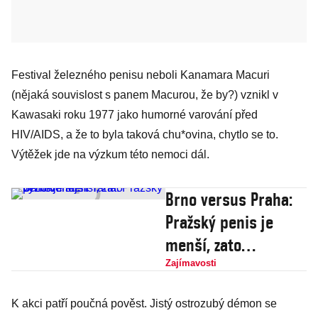
Festival železného penisu neboli Kanamara Macuri
(nějaká souvislost s panem Macurou, že by?) vznikl v
Kawasaki roku 1977 jako humorné varování před
HIV/AIDS, a že to byla taková chu*ovina, chytlo se to.
Výtěžek jde na výzkum této nemoci dál.
Brno versus Praha:
Pražský penis je
menší, zato
významnější!
Zajímavosti
K akci patří poučná pověst. Jistý ostrozubý démon se