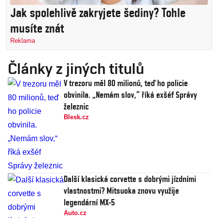
Jak spolehlivě zakryjete šediny? Tohle
musíte znát
Reklama
Články z jiných titulů
V trezoru měl 80 milionů, teď ho policie
obvinila. „Nemám slov,“ říká exšéf Správy
železnic
Blesk.cz
Další klasická corvette s dobrými jízdními
vlastnostmi? Mitsuoka znovu využije
legendární MX-5
Auto.cz