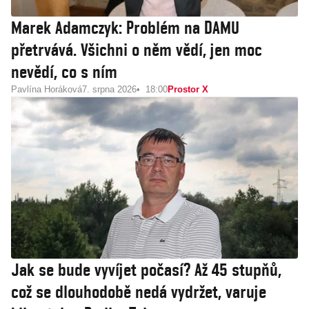
Marek Adamczyk: Problém na DAMU
přetrvává. Všichni o něm vědí, jen moc
nevědí, co s ním
Pavlína Horáková
7. srpna 2026
18:00
Prostor X
Jak se bude vyvíjet počasí? Až 45 stupňů,
což se dlouhodobě nedá vydržet, varuje