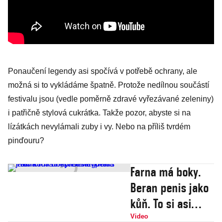
Ponaučení legendy asi spočívá v potřebě ochrany, ale
možná si to vykládáme špatně. Protože nedílnou součástí
festivalu jsou (vedle poměrně zdravé vyřezávané zeleniny)
i patřičně stylová cukrátka. Takže pozor, abyste si na
lízátkách nevylámali zuby i vy. Nebo na příliš tvrdém
pinďouru?
Farna má boky.
Beran penis jako
kůň. To si asi
Meghan
Video