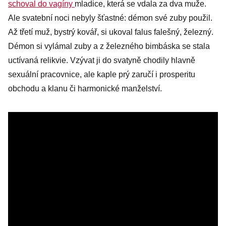
schoval do vagíny
mladice, která se vdala za dva muže.
Ale svatební noci nebyly šťastné: démon své zuby použil.
Až třetí muž, bystrý kovář, si ukoval falus falešný, železný.
Démon si vylámal zuby a z železného bimbáska se stala
uctívaná relikvie. Vzývat ji do svatyně chodily hlavně
sexuální pracovnice, ale kaple prý zaručí i prosperitu
obchodu a klanu či harmonické manželství.