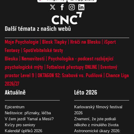
Další témata z našich webů
Moje Psychologie
Blesk Tlapky
Hráči na Blesku
iSport
Fantasy
Spotřebitelské testy
Blesku
Nemovitosti
Psychologika - podcast rozbíjející
psychologické mýty
Fotbalové přestupy ONLINE
Eventový
prostor Level 9
OKTAGON 92: Szabová vs. Pudilová
Chance Liga
2026/27
Aktuálně
Léto 2026
Epicentrum
Karlovarský filmový festival
Neštovice: příznaky, léčba
2026
V čem jezdí Yamal a Mesii?
Znamení, že jste potkali
Kvízy pro seniory
někoho z minulého života
Kalendář úplňků 2026
Astronomické úkazy 2026: