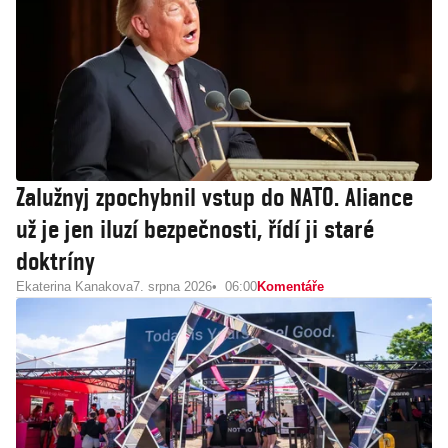
Zalužnyj zpochybnil vstup do NATO. Aliance
už je jen iluzí bezpečnosti, řídí ji staré
doktríny
Ekaterina Kanakova
7. srpna 2026
06:00
Komentáře