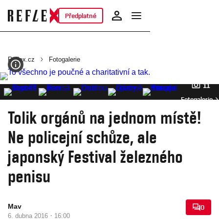
Předplatné
Reflex.cz
Fotogalerie
11
Fotogalerie
Tolik orgánů na jednom místě!
Ne policejní schůze, ale
japonský Festival železného
penisu
Mav
0
·
6. dubna 2016
16:00