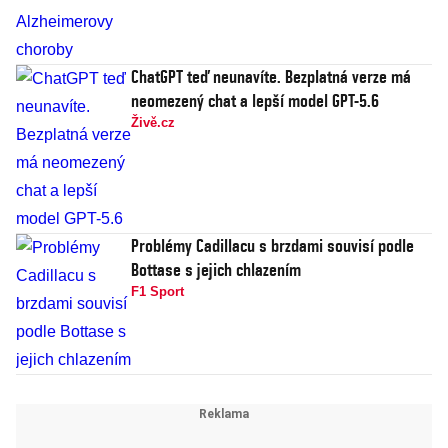
ChatGPT teď neunavíte. Bezplatná verze má
neomezený chat a lepší model GPT-5.6
Živě.cz
Problémy Cadillacu s brzdami souvisí podle
Bottase s jejich chlazením
F1 Sport