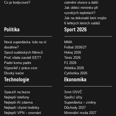
Co je bodycount?
zatmění slunce a další
Jak obléci miminko při
vysokých teplotách?
Jak na dokonalé letní mojito
6 lehkých letních salátů
Politika
Sport 2026
Nová superdávka: kdo na ní
MMA
dosáhne?
Fotbal 2026/27
Sjezd sudetských Němců
Hokej 2026
Proč vláda zavádí EET?
Tenis 2026
Padni komu padni
F1 2026
Výpověď z práce vzor
Atletika 2026
Divoký kačer
Cyklistika 2026
Technologie
Ekonomika
SpaceX na burze
Smrt OSVČ
Nejlepší telefony
Spořicí účty
Nejlepší AI zdarma
Superdávka – změny
Nejlepší chytré hodinky
Důchody 2027
Nejlepší VPN – srovnání
Minimální mzda 2027