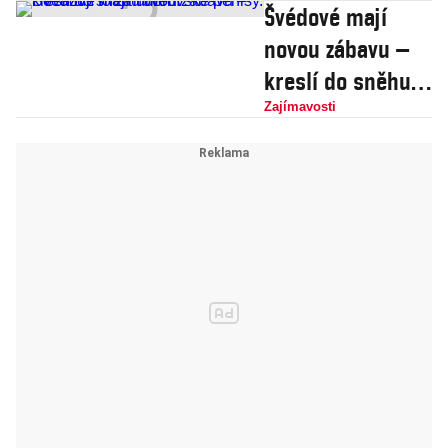
Švédové mají
Trainorová
novou zábavu –
nepředstavovala
kreslí do sněhu
obrovské penisy.
Zajímavosti
Považují to za
umění