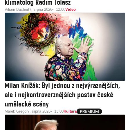
klimatolog Radim Tolasz
Viliam Buchert
7. srpna 2026
12:00
Video
Milan Knížák: Byl jednou z nejvýraznějších,
ale i nejkontroverznějších postav české
umělecké scény
Marek Gregor
7. srpna 2026
13:00
Kultura