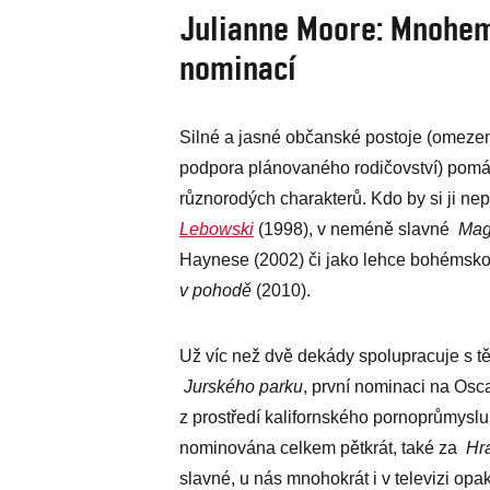
Julianne Moore: Mnohem 
nominací
Silné a jasné občanské postoje (omeze
podpora plánovaného rodičovství) pomá
různorodých charakterů. Kdo by si ji n
Lebowski
(1998), v neméně slavné
Mag
Haynese (2002) či jako lehce bohémsk
v pohodě
(2010).
Už víc než dvě dekády spolupracuje s t
Jurského parku
, první nominaci na Osca
z prostředí kalifornského pornoprůmysl
nominována celkem pětkrát, také za
Hr
slavné, u nás mnohokrát i v televizi op