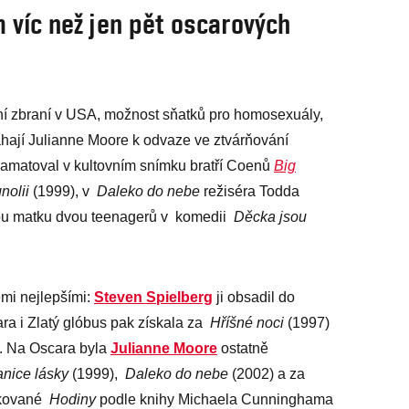
víc než jen pět oscarových
ní zbraní v USA, možnost sňatků pro homosexuály,
hají Julianne Moore k odvaze ve ztvárňování
epamatoval v kultovním snímku bratří Coenů
Big
nolii
(1999), v
Daleko do nebe
režiséra Todda
ou matku dvou teenagerů v komedii
Děcka jsou
ěmi nejlepšími:
Steven Spielberg
ji obsadil do
ra i Zlatý glóbus pak získala za
Hříšné noci
(1997)
u. Na Oscara byla
Julianne Moore
ostatně
anice lásky
(1999),
Daleko do nebe
(2002) a za
akované
Hodiny
podle knihy Michaela Cunninghama