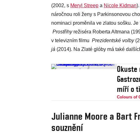
(2002, s
Meryl Streep
a
Nicole Kidman
)
náročnou roli ženy s Parkinsonovou ch
nominaci proměnila ve zlatou sošku. Je 
Prostřihy
režiséra Roberta Altmana (1993
v televizním filmu
Prezidentské volby
(2
já
(2014). Na Zlaté glóby má také dalšíc
Okuste 
Gastrozó
míří o t
Colours of 
Julianne Moore a Bart F
souznění