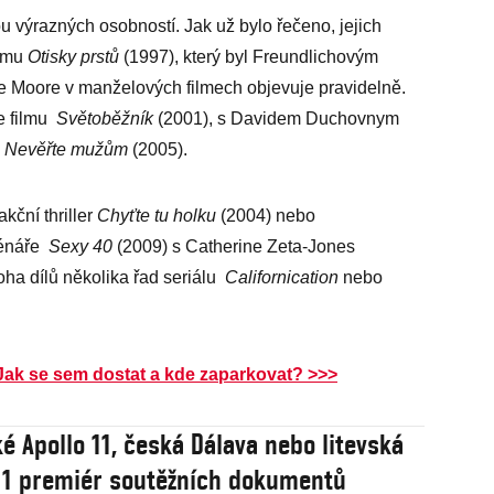
 výrazných osobností. Jak už bylo řečeno, jejich
ilmu
Otisky prstů
(1997), který byl Freundlichovým
ne Moore v manželových filmech objevuje pravidelně.
e filmu
Světoběžník
(2001), s Davidem Duchovnym
Nevěřte mužům
(2005).
akční thriller
Chyťte tu holku
(2004) nebo
cénáře
Sexy 40
(2009) s Catherine Zeta-Jones
oha dílů několika řad seriálu
Californication
nebo
 Jak se sem dostat a kde zaparkovat? >>>
é Apollo 11, česká Dálava nebo litevská
 11 premiér soutěžních dokumentů