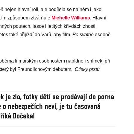
bě
nejen hlavní roli, ale podílela se na něm i jako
ujícím způsobem ztvárňuje
Michelle Williams
. Hlavní
ných poutech, lásce i letitých křivdách zhostil
letos také přijíždí do Varů, aby film
Po svatbě
osobně
 oběma filmařským osobnostem nabídne i snímek, při
který byl Freundlichovým debutem,
Otisky prstů
k je zlo, fotky dětí se prodávají do porna
e o nebezpečích neví, je tu časovaná
říká Dočekal