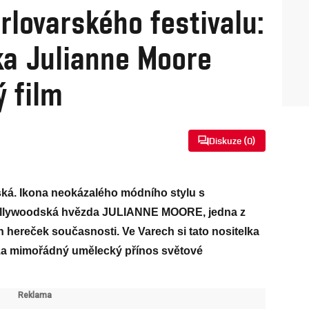
rlovarského festivalu:
ka Julianne Moore
ý film
Diskuze (
0
)
ká. Ikona neokázalého módního stylu s
ollywoodská hvězda JULIANNE MOORE, jedna z
ch hereček současnosti. Ve Varech si tato nositelka
za mimořádný umělecký přínos světové