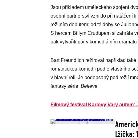
Jsou příkladem uměleckého spojení dvou
osobní partnerství vzniklo při natáčení f
režijním debutem; od té doby se Julian
S hercem Billym Crudupem si zahrála v
pak vytvořili pár v komediálním dramatu
Bart Freundlich režíroval například také 
romantickou komedii podle vlastního s
v hlavní roli. Je podepsaný pod režií mn
fantasy série
Believe
.
Filmový festival Karlovy Vary autem:
Americk
Lžička: