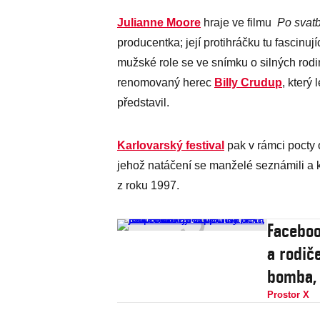
Julianne Moore
hraje ve filmu
Po svat
producentka; její protihráčku tu fascin
mužské role se ve snímku o silných rodin
renomovaný herec
Billy Crudup
, který 
představil.
Karlovarský festival
pak v rámci pocty
jehož natáčení se manželé seznámili a 
z roku 1997.
Faceboo
a rodič
bomba, 
Prostor X