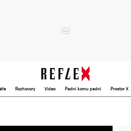
áře
Rozhovory
Video
Padni komu padni
Prostor X