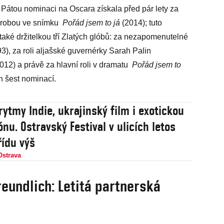
. Pátou nominaci na Oscara získala před pár lety za
orobou ve snímku
Pořád jsem to já
(2014); tuto
také držitelkou tří Zlatých glóbů: za nezapomenutelné
), za roli aljašské guvernérky Sarah Palin
012) a právě za hlavní roli v dramatu
Pořád jsem to
h šest nominací.
rytmy Indie, ukrajinský film i exotickou
nu. Ostravský Festival v ulicích letos
řídu výš
Ostrava
reundlich: Letitá partnerská