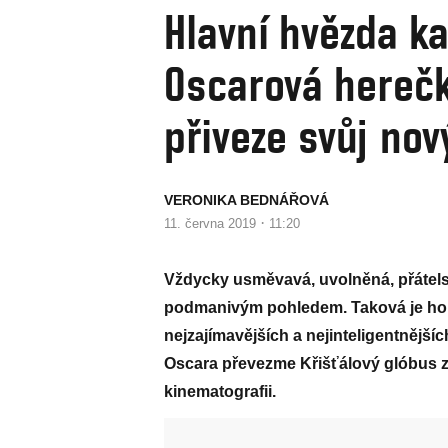
Hlavní hvězda ka
Oscarová hereč
přiveze svůj nov
VERONIKA BEDNÁŘOVÁ
·
11. června 2019
11:20
Vždycky usměvavá, uvolněná, přátels
podmanivým pohledem. Taková je h
nejzajímavějších a nejinteligentnější
Oscara převezme Křišťálový glóbus 
kinematografii.