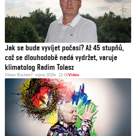
Jak se bude vyvíjet počasí? Až 45 stupňů,
což se dlouhodobě nedá vydržet, varuje
klimatolog Radim Tolasz
Viliam Buchert
7. srpna 2026
12:00
Video