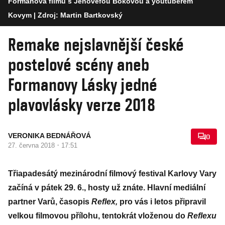
Formanova filmu s Jenovéfou Bokovou a youtuberem
Kovym
| Zdroj: Martin Bartkovský
Remake nejslavnější české
postelové scény aneb
Formanovy Lásky jedné
plavovlásky verze 2018
VERONIKA BEDNÁŘOVÁ
0
·
27. června 2018
17:51
Třiapadesátý mezinárodní filmový festival Karlovy Vary
začíná v pátek 29. 6., hosty už znáte. Hlavní mediální
partner Varů, časopis
Reflex,
pro vás i letos připravil
velkou filmovou přílohu, tentokrát vloženou do
Reflexu