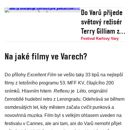
Do Varů přijede
světový režisér
Terry Gilliam z
Monty Python.
Festival Karlovy Vary
Jaké další
Na jaké filmy ve Varech?
hvězdy uvidíte
ve Varech?
Do přílohy
Excellent Film
se vešlo taky 33 tipů na nejlepší
filmy z letošního programu 53. MFF KV, čítajícího 200
snímků. Hlavním hitem
Reflexu
je
Léto,
originální
černobílé hudební retro z Leningradu. Odehrává se během
osmdesátých let, kdy městem začala cvičit punková a
novovlnná muzika. Film byl s velkým ohlasem uveden na
festivalu v Cannes, ale ani tam, ani do Varů nemohl přijet