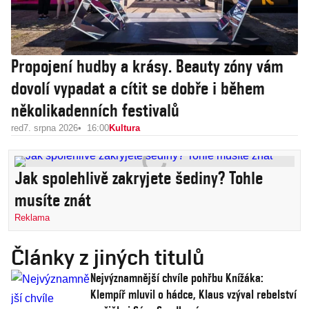
Propojení hudby a krásy. Beauty zóny vám
dovolí vypadat a cítit se dobře i během
několikadenních festivalů
red
7. srpna 2026
16:00
Kultura
Jak spolehlivě zakryjete šediny? Tohle
musíte znát
Reklama
Články z jiných titulů
Nejvýznamnější chvíle pohřbu Knížáka:
Klempíř mluvil o hádce, Klaus vzýval rebelství