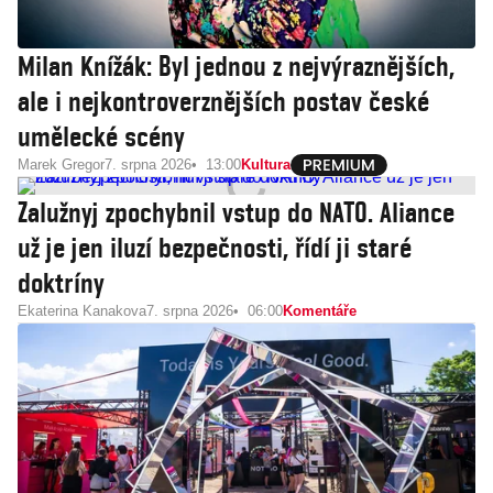
Milan Knížák: Byl jednou z nejvýraznějších,
ale i nejkontroverznějších postav české
umělecké scény
Marek Gregor
7. srpna 2026
13:00
Kultura
Zalužnyj zpochybnil vstup do NATO. Aliance
už je jen iluzí bezpečnosti, řídí ji staré
doktríny
Ekaterina Kanakova
7. srpna 2026
06:00
Komentáře