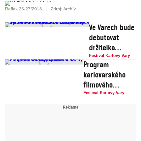
Reflex 26-27/2018
|
Zdroj: Archív
Ve Varech bude
debutovat
držitelka
studentského
Festival Karlovy Vary
Program
Oscara. Soutěži
karlovarského
Na východ od
filmového
Západu
festivalu:
Festival Karlovy Vary
dominují ženy
dramata,
komedie, horory,
vybere si každý