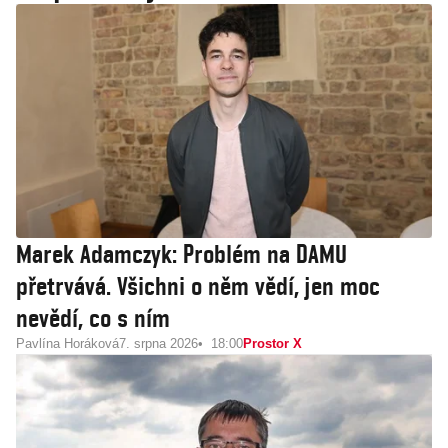
Marek Adamczyk: Problém na DAMU
přetrvává. Všichni o něm vědí, jen moc
nevědí, co s ním
Pavlína Horáková
7. srpna 2026
18:00
Prostor X