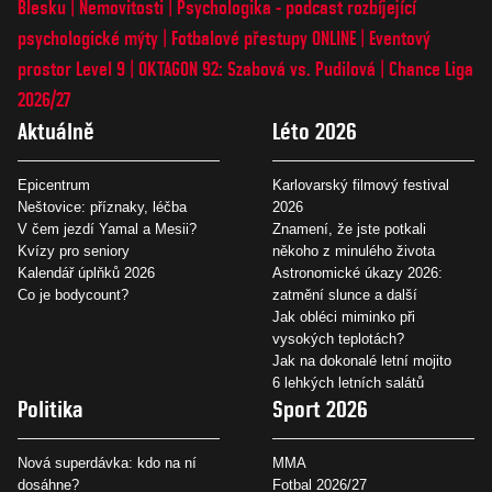
Blesku
Nemovitosti
Psychologika - podcast rozbíjející
psychologické mýty
Fotbalové přestupy ONLINE
Eventový
prostor Level 9
OKTAGON 92: Szabová vs. Pudilová
Chance Liga
2026/27
Aktuálně
Léto 2026
Epicentrum
Karlovarský filmový festival
Neštovice: příznaky, léčba
2026
V čem jezdí Yamal a Mesii?
Znamení, že jste potkali
Kvízy pro seniory
někoho z minulého života
Kalendář úplňků 2026
Astronomické úkazy 2026:
Co je bodycount?
zatmění slunce a další
Jak obléci miminko při
vysokých teplotách?
Jak na dokonalé letní mojito
6 lehkých letních salátů
Politika
Sport 2026
Nová superdávka: kdo na ní
MMA
dosáhne?
Fotbal 2026/27