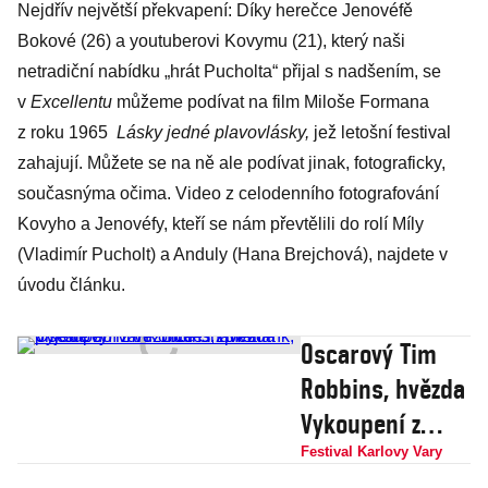
Nejdřív největší překvapení: Díky herečce Jenovéfě
Bokové (26) a youtuberovi Kovymu (21), který naši
netradiční nabídku „hrát Pucholta“ přijal s nadšením, se
v
Excellentu
můžeme podívat na film Miloše Formana
z roku 1965
Lásky jedné plavovlásky,
jež letošní festival
zahajují. Můžete se na ně ale podívat jinak, fotograficky,
současnýma očima. Video z celodenního fotografování
Kovyho a Jenovéfy, kteří se nám převtělili do rolí Míly
(Vladimír Pucholt) a Anduly (Hana Brejchová), najdete v
úvodu článku.
Oscarový Tim
Robbins, hvězda
Vykoupení z
věznice
Festival Karlovy Vary