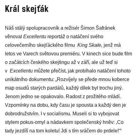
Shawshank,
Král skejťák
přijede do Varů.
Bude i zpívat
Náš stálý spolupracovník a režisér Šimon Šafránek
věnoval
Excellentu
reportáž o natáčení svého
celovečerního skejťáckého filmu
King Skate,
jenž má
letos ve Varech světovou premiéru. V kinech sice bude film
o začátcích českého skejtingu až v září, ale už teď si
v
Excellentu
můžete přečíst, jak probíhalo natáčení tohoto
unikátního dokumentu: „Rozvíjely se přede mnou koberce
map osudů starých pardálů, každý dílek byl trochu jiný.
Jenom jedno se opakovalo. Radost z prožitého mládí.
Vzpomínky na dobu, kdy času je spousta a každý den je
dobrodružstvím. I v socialismu. Museli si to vybojovat
stylem pokus-omyl a nádavkem společenský hněv: ,Co
tady jezdíš na tom koletu! Jdi s tím sráčem do prdele!‘“