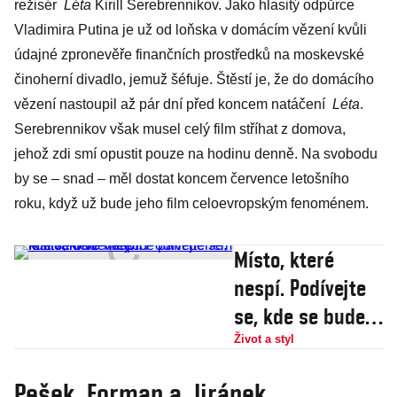
režisér
Léta
Kirill Serebrennikov. Jako hlasitý odpůrce
Vladimira Putina je už od loňska v domácím vězení kvůli
údajné zpronevěře finančních prostředků na moskevské
činoherní divadlo, jemuž šéfuje. Štěstí je, že do domácího
vězení nastoupil až pár dní před koncem natáčení
Léta
.
Serebrennikov však musel celý film stříhat z domova,
jehož zdi smí opustit pouze na hodinu denně. Na svobodu
by se – snad – měl dostat koncem července letošního
roku, když už bude jeho film celoevropským fenoménem.
Místo, které
nespí. Podívejte
se, kde se bude
nejvíce pařit
Život a styl
během festivalu
Pešek, Forman a Jiránek