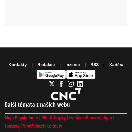
Kontakty
Redakce
Inzerce
RSS
Kariéra
Další témata z našich webů
Moje Psychologie
Blesk Tlapky
Hráči na Blesku
iSport
Fantasy
Spotřebitelské testy