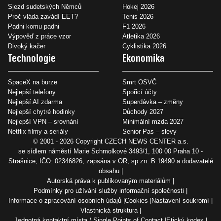
Sjezd sudetských Němců
Hokej 2026
Proč vláda zavádí EET?
Tenis 2026
Padni komu padni
F1 2026
Výpověď z práce vzor
Atletika 2026
Divoký kačer
Cyklistika 2026
Technologie
Ekonomika
SpaceX na burze
Smrt OSVČ
Nejlepší telefony
Spořicí účty
Nejlepší AI zdarma
Superdávka – změny
Nejlepší chytré hodinky
Důchody 2027
Nejlepší VPN – srovnání
Minimální mzda 2027
Netflix filmy a seriály
Senior Pas – slevy
© 2001 - 2026 Copyright
CZECH NEWS CENTER a.s.
se sídlem náměstí Marie Schmolkové 3493/1, 100 00 Praha 10 -
Strašnice, IČO: 02346826, zapsána v OR, sp.zn. B 19490 a dodavatelé
obsahu
Autorská práva k publikovaným materiálům
Podmínky pro užívání služby informační společnosti
Informace o zpracování osobních údajů
Cookies
Nastavení soukromí
Vlastnická struktura
Jednotná kontaktní místa / Single Points of Contact
Etický kodex