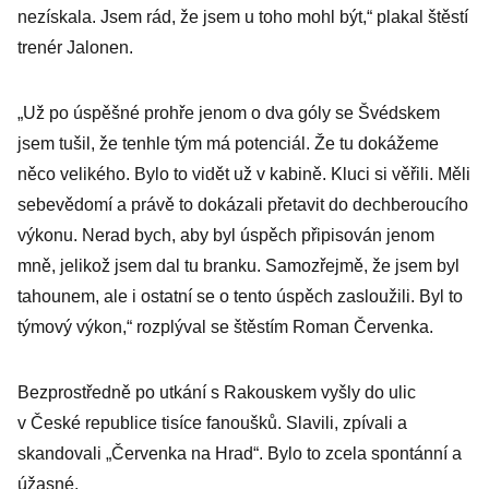
nezískala. Jsem rád, že jsem u toho mohl být,“ plakal štěstí
trenér Jalonen.
„Už po úspěšné prohře jenom o dva góly se Švédskem
jsem tušil, že tenhle tým má potenciál. Že tu dokážeme
něco velikého. Bylo to vidět už v kabině. Kluci si věřili. Měli
sebevědomí a právě to dokázali přetavit do dechberoucího
výkonu. Nerad bych, aby byl úspěch připisován jenom
mně, jelikož jsem dal tu branku. Samozřejmě, že jsem byl
tahounem, ale i ostatní se o tento úspěch zasloužili. Byl to
týmový výkon,“ rozplýval se štěstím Roman Červenka.
Bezprostředně po utkání s Rakouskem vyšly do ulic
v České republice tisíce fanoušků. Slavili, zpívali a
skandovali „Červenka na Hrad“. Bylo to zcela spontánní a
úžasné.