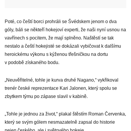
Poté, co čeští borci prohráli se Švédskem jenom o dva
góly, báli se někteří hokejoví experti, že naši nyní usnou na
vavřínech s pocitem, že mají splněno. Naštěstí se tak
nestalo a čeští hokejisté se dokázali vybičovat k dalšímu
heroickému výkonu s kýženou třešničkou na dortu
v podobě získaného bodu.
„Neuvěřitelné, tohle je kurva druhé Nagano,“ vykřikoval
trenér české reprezentace Kari Jalonen, který spolu se
zbytkem týmu po zápase slavil v kabině.
„Tohle je jednou za život,“ plakal štěstím Roman Červenka,
který se svým gólem nesmazatelně zapsal do historie
nejen českého, ale i světového hokeje.