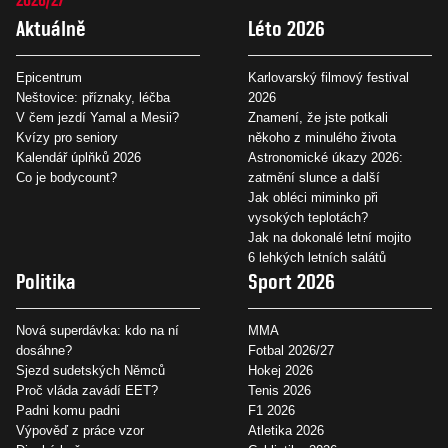
Aktuálně
Léto 2026
Epicentrum
Karlovarský filmový festival
Neštovice: příznaky, léčba
2026
V čem jezdí Yamal a Mesii?
Znamení, že jste potkali
Kvízy pro seniory
někoho z minulého života
Kalendář úplňků 2026
Astronomické úkazy 2026:
Co je bodycount?
zatmění slunce a další
Jak obléci miminko při
vysokých teplotách?
Jak na dokonalé letní mojito
6 lehkých letních salátů
Politika
Sport 2026
Nová superdávka: kdo na ní
MMA
dosáhne?
Fotbal 2026/27
Sjezd sudetských Němců
Hokej 2026
Proč vláda zavádí EET?
Tenis 2026
Padni komu padni
F1 2026
Výpověď z práce vzor
Atletika 2026