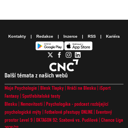
Kontakty
Redakce
Inzerce
RSS
Kariéra
Další témata z našich webů
Moje Psychologie
Blesk Tlapky
Hráči na Blesku
iSport
Fantasy
Spotřebitelské testy
Blesku
Nemovitosti
Psychologika - podcast rozbíjející
psychologické mýty
Fotbalové přestupy ONLINE
Eventový
prostor Level 9
OKTAGON 92: Szabová vs. Pudilová
Chance Liga
2026/27