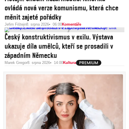
ovládá nová verze komunismu, která chce
měnit zajeté pořádky
Jefim Fištejn
8. srpna 2026
06:00
Komentáře
Český konstruktivismus v exilu. Výstava
ukazuje díla umělců, kteří se prosadili v
západním Německu
Marek Gregor
8. srpna 2026
14:00
Kultura