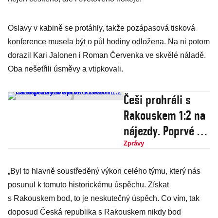
Oslavy v kabině se protáhly, takže pozápasová tisková
konference musela být o půl hodiny odložena. Na ni potom
dorazil Kari Jalonen i Roman Červenka ve skvělé náladě.
Oba nešetřili úsměvy a vtipkovali.
Češi prohráli s
Rakouskem 1:2 na
nájezdy. Poprvé v
historii
Zprávy
mistrovství světa
„Byl to hlavně soustředěný výkon celého týmu, který nás
posunul k tomuto historickému úspěchu. Získat
s Rakouskem bod, to je neskutečný úspěch. Co vím, tak
doposud Česká republika s Rakouskem nikdy bod