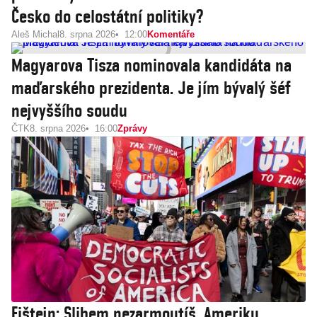
Česko do celostátní politiky?
Aleš Michal
8. srpna 2026
12:00
Komentáře
Magyarova Tisza nominovala kandidáta na
maďarského prezidenta. Je jím bývalý šéf
nejvyššího soudu
ČTK
8. srpna 2026
16:00
Zprávy
Fištejn: Slibem nezarmoutíš. Ameriku