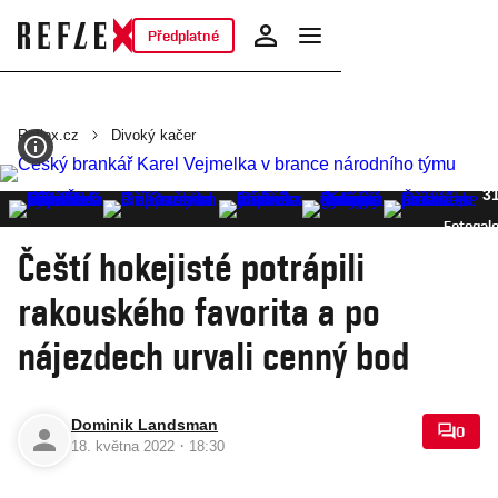
Předplatné
Reflex.cz
Divoký kačer
3
Fotogale
Čeští hokejisté potrápili
rakouského favorita a po
nájezdech urvali cenný bod
Dominik Landsman
0
·
18. května 2022
18:30