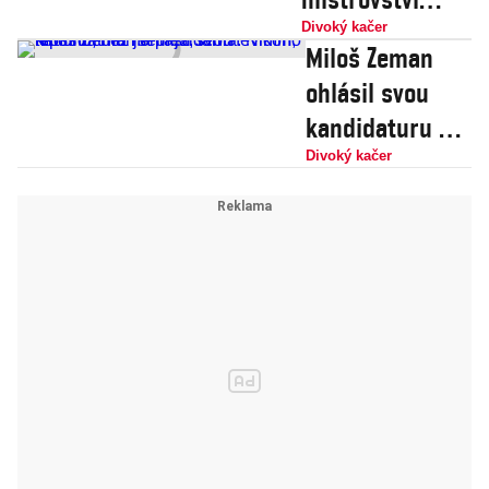
světa porazili.
Divoký kačer
Miloš Zeman
Za nás jsme
ohlásil svou
hráli lépe, tvrdí
kandidaturu na
expremiér
prezidenta.
Divoký kačer
Nikoho lepšího,
než jsem já,
tam nevidím,
tvrdí