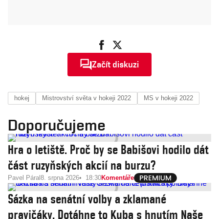
Začít diskuzi
hokej
Mistrovství světa v hokeji 2022
MS v hokeji 2022
Doporučujeme
Hra o letiště. Proč by se Babišovi hodilo dát
část ruzyňských akcií na burzu?
Pavel Páral
8. srpna 2026
18:30
Komentáře
Sázka na senátní volby a zklamané
pravičáky. Dotáhne to Kuba s hnutím Naše