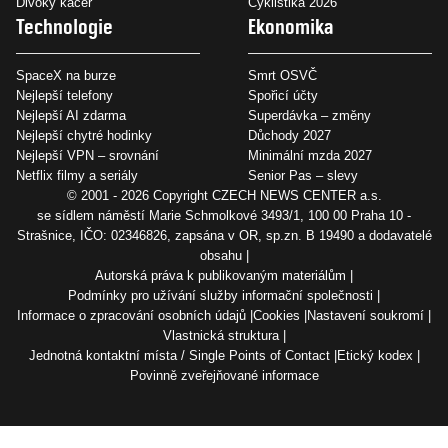
Divoký kačer
Cyklistika 2026
Technologie
Ekonomika
SpaceX na burze
Smrt OSVČ
Nejlepší telefony
Spořicí účty
Nejlepší AI zdarma
Superdávka – změny
Nejlepší chytré hodinky
Důchody 2027
Nejlepší VPN – srovnání
Minimální mzda 2027
Netflix filmy a seriály
Senior Pas – slevy
© 2001 - 2026 Copyright
CZECH NEWS CENTER a.s.
se sídlem náměstí Marie Schmolkové 3493/1, 100 00 Praha 10 -
Strašnice, IČO: 02346826, zapsána v OR, sp.zn. B 19490 a dodavatelé
obsahu
Autorská práva k publikovaným materiálům
Podmínky pro užívání služby informační společnosti
Informace o zpracování osobních údajů
Cookies
Nastavení soukromí
Vlastnická struktura
Jednotná kontaktní místa / Single Points of Contact
Etický kodex
Povinně zveřejňované informace