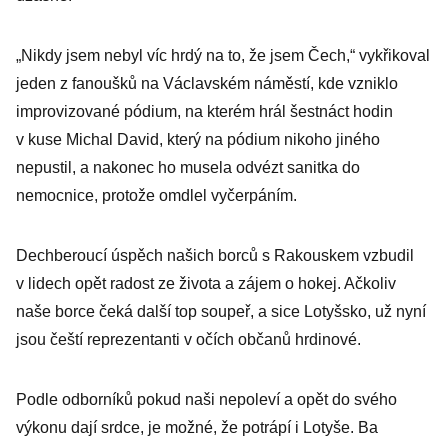
„Nikdy jsem nebyl víc hrdý na to, že jsem Čech,“ vykřikoval
jeden z fanoušků na Václavském náměstí, kde vzniklo
improvizované pódium, na kterém hrál šestnáct hodin
v kuse Michal David, který na pódium nikoho jiného
nepustil, a nakonec ho musela odvézt sanitka do
nemocnice, protože omdlel vyčerpáním.
Dechberoucí úspěch našich borců s Rakouskem vzbudil
v lidech opět radost ze života a zájem o hokej. Ačkoliv
naše borce čeká další top soupeř, a sice Lotyšsko, už nyní
jsou čeští reprezentanti v očích občanů hrdinové.
Podle odborníků pokud naši nepoleví a opět do svého
výkonu dají srdce, je možné, že potrápí i Lotyše. Ba