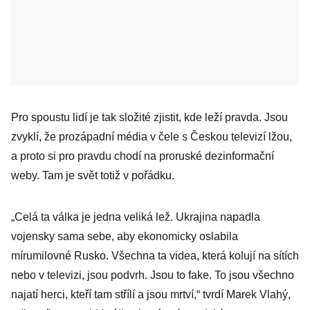
Pro spoustu lidí je tak složité zjistit, kde leží pravda. Jsou
zvyklí, že prozápadní média v čele s Českou televizí lžou,
a proto si pro pravdu chodí na proruské dezinformační
weby. Tam je svět totiž v pořádku.
„Celá ta válka je jedna veliká lež. Ukrajina napadla
vojensky sama sebe, aby ekonomicky oslabila
mírumilovné Rusko. Všechna ta videa, která kolují na sítích
nebo v televizi, jsou podvrh. Jsou to fake. To jsou všechno
najatí herci, kteří tam střílí a jsou mrtví,“ tvrdí Marek Vlahý,