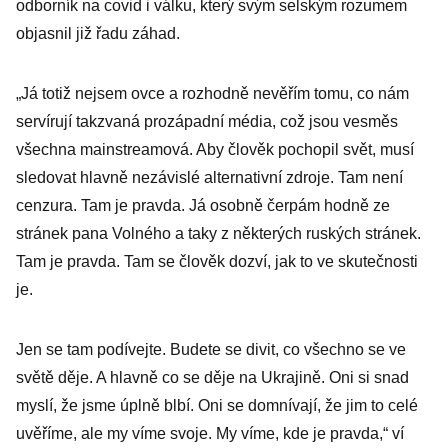
odborník na covid i válku, který svým selským rozumem
objasnil již řadu záhad.
„Já totiž nejsem ovce a rozhodně nevěřím tomu, co nám
servírují takzvaná prozápadní média, což jsou vesměs
všechna mainstreamová. Aby člověk pochopil svět, musí
sledovat hlavně nezávislé alternativní zdroje. Tam není
cenzura. Tam je pravda. Já osobně čerpám hodně ze
stránek pana Volného a taky z některých ruských stránek.
Tam je pravda. Tam se člověk dozví, jak to ve skutečnosti
je.
Jen se tam podívejte. Budete se divit, co všechno se ve
světě děje. A hlavně co se děje na Ukrajině. Oni si snad
myslí, že jsme úplně blbí. Oni se domnívají, že jim to celé
uvěříme, ale my víme svoje. My víme, kde je pravda,“ ví