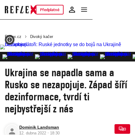
Předplatné
Reflex.cz
Divoký kačer
Ukrajina se napadla sama a
Rusko se nezapojuje. Západ šíří
dezinformace, tvrdí ti
nejbystřejší z nás
Dominik Landsman
0
·
12. dubna 2022
18:30