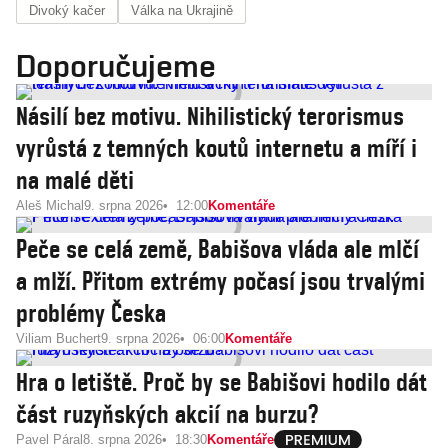
Divoký kačer
Válka na Ukrajině
Doporučujeme
Násilí bez motivu. Nihilistický terorismus
vyrůstá z temných koutů internetu a míří i
na malé děti
Aleš Michal
9. srpna 2026
12:00
Komentáře
Peče se celá země, Babišova vláda ale mlčí
a mlží. Přitom extrémy počasí jsou trvalými
problémy Česka
Viliam Buchert
9. srpna 2026
06:00
Komentáře
Hra o letiště. Proč by se Babišovi hodilo dát
část ruzyňských akcií na burzu?
Pavel Páral
8. srpna 2026
18:30
Komentáře