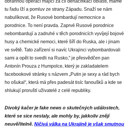
obrannou operaci mající za cíl denacifikaci oblasti, máme
tu řadu lží a pomluv ze strany Západu. Snaží se nám
nabulíkovat, že Rusové bombardují nemocnice a
porodnice. To není pravda. Zaprvé Rusové porodnice
nebombardují a zadruhé v těch porodnicích vyvíjejí bojové
husy a chemické nemoci, které šíří do Ruska, ale i jinam
ve světě. Tato zařízení si navíc Ukrajinci vybombardovali
sami a opět to svedli na Rusko,“ je přesvědčen pan
Antonín Prouza z Humpolce, který je zakladatelem
facebookové stránky s názvem „Putin je sexy a rád bych
ho ošukal“, která má přes padesát tisíc fanoušků a kde se
shlukují proruští uživatelé z celé republiky.
Divoký kačer je fake news o skutečných událostech,
které se sice nestaly, ale mohly by, jakkoliv znějí
neuvěřitelně.
Ničivá válka na Ukrajině je však smutnou