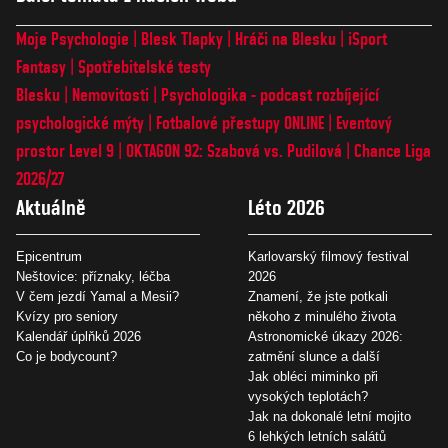
Moje Psychologie
Blesk Tlapky
Hráči na Blesku
iSport
Fantasy
Spotřebitelské testy
Blesku
Nemovitosti
Psychologika - podcast rozbíjející
psychologické mýty
Fotbalové přestupy ONLINE
Eventový
prostor Level 9
OKTAGON 92: Szabová vs. Pudilová
Chance Liga
2026/27
Aktuálně
Léto 2026
Epicentrum
Karlovarský filmový festival
Neštovice: příznaky, léčba
2026
V čem jezdí Yamal a Mesii?
Znamení, že jste potkali
Kvízy pro seniory
někoho z minulého života
Kalendář úplňků 2026
Astronomické úkazy 2026:
Co je bodycount?
zatmění slunce a další
Jak obléci miminko při
vysokých teplotách?
Jak na dokonalé letní mojito
6 lehkých letních salátů