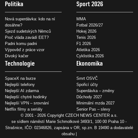
Politika
Sport 2026
Nová superdávka: kdo na ní
MMA
dosáhne?
Fotbal 2026/27
Sjezd sudetských Němců
Hokej 2026
Proč vláda zavádí EET?
Tenis 2026
Padni komu padni
F1 2026
Výpověď z práce vzor
Atletika 2026
Divoký kačer
Cyklistika 2026
Technologie
Ekonomika
SpaceX na burze
Smrt OSVČ
Nejlepší telefony
Spořicí účty
Nejlepší AI zdarma
Superdávka – změny
Nejlepší chytré hodinky
Důchody 2027
Nejlepší VPN – srovnání
Minimální mzda 2027
Netflix filmy a seriály
Senior Pas – slevy
© 2001 - 2026 Copyright
CZECH NEWS CENTER a.s.
se sídlem náměstí Marie Schmolkové 3493/1, 100 00 Praha 10 -
Strašnice, IČO: 02346826, zapsána v OR, sp.zn. B 19490 a dodavatelé
obsahu