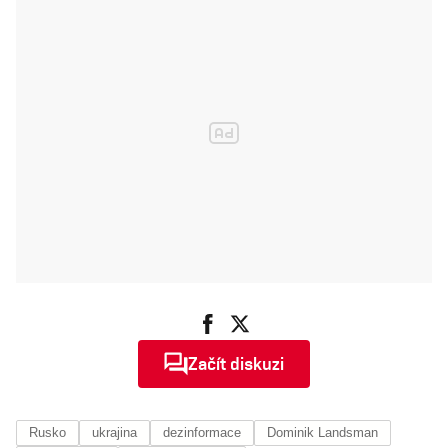
zbyly jenom
kozy, kachny a
nemocná lama
Začít diskuzi
Rusko
ukrajina
dezinformace
Dominik Landsman