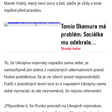
Marek Vlahý, který není ovce a bdí, takže je vždy o krok
napřed před pravdou.
Tomio Okamura má
problém. Sociálka
mu odebrala
několik poslanců
Divoký kačer
To, že Ukrajina vojensky napadla sama sebe, je
samozřejmě jen jedna z nabízených alternativních pravd.
Nutno podotknout, že je ze všech pravd nejpravdivější.
Další z pravdivých teorií sice tu o napadení Ukrajiny sama
sebe vyvracejí, to ale neznamená, že nejsou relevantní.
„Připustíme-li, že Rusko provádí na Ukrajině vojenskou