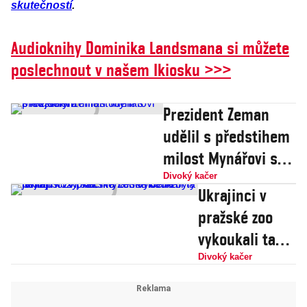
skutečností
.
Audioknihy Dominika Landsmana si můžete
poslechnout v našem Ikiosku >>>
Prezident Zeman
udělil s předstihem
milost Mynářovi s
Nejedlým
Divoký kačer
Ukrajinci v
pražské zoo
vykoukali ta
nejlepší
Divoký kačer
zvířata. Na
české děti