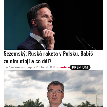
Sezemský: Ruská raketa v Polsku. Babiš
za ním stojí a co dál?
Jiří Sezemský
7. srpna 2026
20:00
Komentáře