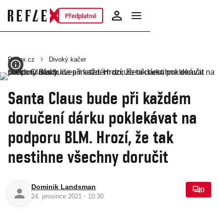
Předplatné
Reflex.cz
Divoký kačer
Santa Claus bude při každém
doručení dárku poklekávat na
podporu BLM. Hrozí, že tak
nestihne všechny doručit
Dominik Landsman
0
·
24. prosince 2021
10:30