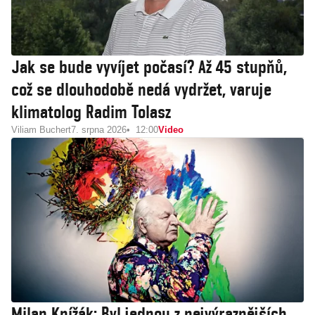
Jak se bude vyvíjet počasí? Až 45 stupňů,
což se dlouhodobě nedá vydržet, varuje
klimatolog Radim Tolasz
Viliam Buchert
7. srpna 2026
12:00
Video
Milan Knížák: Byl jednou z nejvýraznějších,