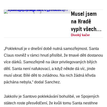
Musel jsem
na Hradě
vypít všechen
alkohol, aby
Divoký kačer
se k němu
„Pokleknutí je v dnešní době nutná samozřejmost. Santa
prezident
Claus rovněž v rámci hnutí přislíbil, že tmavé děti dostanou
nedostal,
více dárků. Samozřejmě na úkor privilegovaných bílých
obhajoval
dětí. Santa není nafukovací, a když někde dá víc, jinde
Ovčáček svůj
musí ubrat. Bílé děti to zvládnou. Na nich žádná křivda
opilecký
páchána nebyla,“ dodal Sanchez.
přešlap
Jakkoliv je Santovo poklekávání bohulibé, ve Spojených
státech roste přesvědčení, že kvůli tomu Santa nestihne