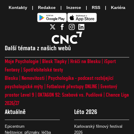
Kontakty
Redakce
Inzerce
RSS
Kariéra
Další témata z našich webů
Moje Psychologie
Blesk Tlapky
Hráči na Blesku
iSport
Fantasy
Spotřebitelské testy
Blesku
Nemovitosti
Psychologika - podcast rozbíjející
psychologické mýty
Fotbalové přestupy ONLINE
Eventový
prostor Level 9
OKTAGON 92: Szabová vs. Pudilová
Chance Liga
2026/27
Aktuálně
Léto 2026
Epicentrum
Karlovarský filmový festival
Neštovice: příznaky, léčba
2026