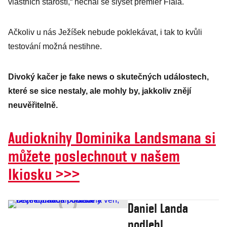
vlastních starostí,“ nechal se slyšet premiér Fiala.
Ačkoliv u nás Ježíšek nebude poklekávat, i tak to kvůli
testování možná nestihne.
Divoký kačer je fake news o skutečných událostech,
které se sice nestaly, ale mohly by, jakkoliv znějí
neuvěřitelně.
Audioknihy Dominika Landsmana si
můžete poslechnout v našem
Ikiosku >>>
Daniel Landa
podlehl