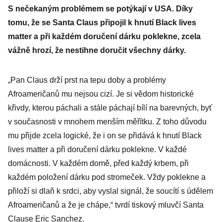
S nečekaným problémem se potýkají v USA. Díky
tomu, že se Santa Claus připojil k hnutí Black lives
matter a při každém doručení dárku poklekne, zcela
vážně hrozí, že nestihne doručit všechny dárky.
„Pan Claus drží prst na tepu doby a problémy
Afroameričanů mu nejsou cizí. Je si vědom historické
křivdy, kterou páchali a stále páchají bílí na barevných, byť
v současnosti v mnohem menším měřítku. Z toho důvodu
mu přijde zcela logické, že i on se přidává k hnutí Black
lives matter a při doručení dárku poklekne. V každé
domácnosti. V každém domě, před každý krbem, při
každém položení dárku pod stromeček. Vždy poklekne a
přiloží si dlaň k srdci, aby vyslal signál, že soucítí s údělem
Afroameričanů a že je chápe,“ tvrdí tiskový mluvčí Santa
Clause Eric Sanchez.