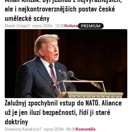
ale i nejkontroverznějších postav české
umělecké scény
Marek Gregor
7. srpna 2026
13:00
Kultura
Zalužnyj zpochybnil vstup do NATO. Aliance
už je jen iluzí bezpečnosti, řídí ji staré
doktríny
Ekaterina Kanakova
7. srpna 2026
06:00
Komentáře