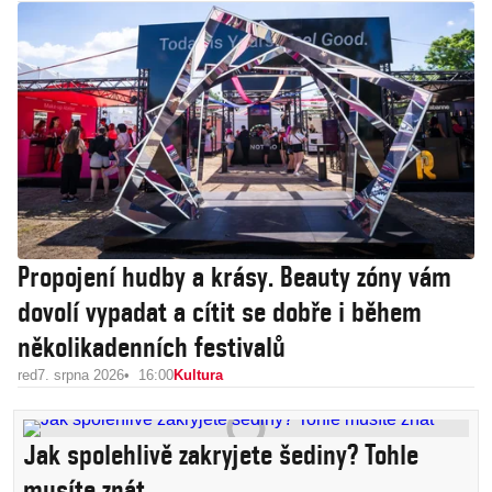
Propojení hudby a krásy. Beauty zóny vám
dovolí vypadat a cítit se dobře i během
několikadenních festivalů
red
7. srpna 2026
16:00
Kultura
Jak spolehlivě zakryjete šediny? Tohle
musíte znát