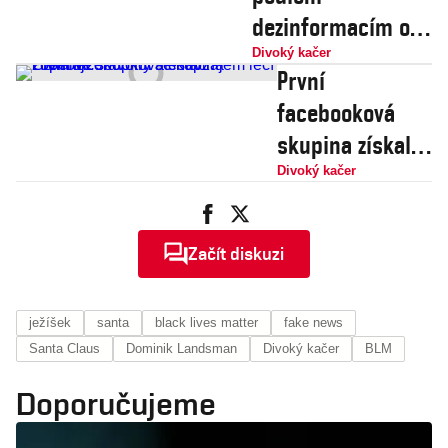
dezinformacím o
sobě a věří, že je
Divoký kačer
První
opravdu očkovaný
facebooková
skupina získala
zdravotní
Divoký kačer
atestaci.
Členové skupiny
Začít diskuzi
se navzájem
léčí i operují
ježíšek
santa
black lives matter
fake news
Santa Claus
Dominik Landsman
Divoký kačer
BLM
Doporučujeme