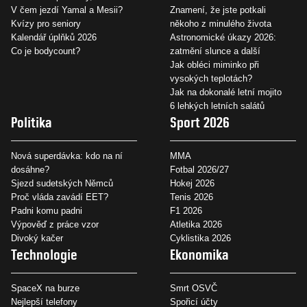
V čem jezdí Yamal a Mesii?
Znamení, že jste potkali
Kvízy pro seniory
někoho z minulého života
Kalendář úplňků 2026
Astronomické úkazy 2026:
Co je bodycount?
zatmění slunce a další
Jak obléci miminko při
vysokých teplotách?
Jak na dokonalé letní mojito
6 lehkých letních salátů
Politika
Sport 2026
Nová superdávka: kdo na ní
MMA
dosáhne?
Fotbal 2026/27
Sjezd sudetských Němců
Hokej 2026
Proč vláda zavádí EET?
Tenis 2026
Padni komu padni
F1 2026
Výpověď z práce vzor
Atletika 2026
Divoký kačer
Cyklistika 2026
Technologie
Ekonomika
SpaceX na burze
Smrt OSVČ
Nejlepší telefony
Spořicí účty