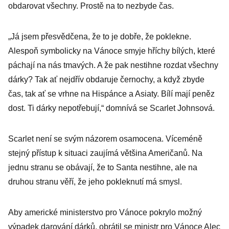
obdarovat všechny. Prostě na to nezbyde čas.
„Já jsem přesvědčena, že to je dobře, že poklekne.
Alespoň symbolicky na Vánoce smyje hříchy bílých, které
páchají na nás tmavých. A že pak nestihne rozdat všechny
dárky? Tak ať nejdřív obdaruje černochy, a když zbyde
čas, tak ať se vrhne na Hispánce a Asiaty. Bílí mají peněz
dost. Ti dárky nepotřebují,“ domnívá se Scarlet Johnsová.
Scarlet není se svým názorem osamocena. Víceméně
stejný přístup k situaci zaujímá většina Američanů. Na
jednu stranu se obávají, že to Santa nestihne, ale na
druhou stranu věří, že jeho pokleknutí má smysl.
Aby americké ministerstvo pro Vánoce pokrylo možný
výpadek darování dárků, obrátil se ministr pro Vánoce Alec