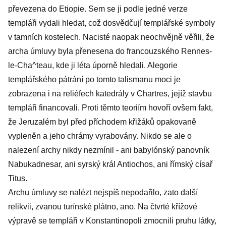
převezena do Etiopie. Sem se ji podle jedné verze
templáři vydali hledat, což dosvědčují templářské symboly
v tamních kostelech. Nacisté naopak neochvějně věřili, že
archa úmluvy byla přenesena do francouzského Rennes-
le-Cha^teau, kde ji léta úporně hledali. Alegorie
templářského pátrání po tomto talismanu moci je
zobrazena i na reliéfech katedrály v Chartres, jejíž stavbu
templáři financovali. Proti těmto teoriím hovoří ovšem fakt,
že Jeruzalém byl před příchodem křižáků opakovaně
vypleněn a jeho chrámy vyrabovány. Nikdo se ale o
nalezení archy nikdy nezmínil - ani babylónský panovník
Nabukadnesar, ani syrský král Antiochos, ani římský císař
Titus.
Archu úmluvy se nalézt nejspíš nepodařilo, zato další
relikvii, zvanou turínské plátno, ano. Na čtvrté křížové
výpravě se templáři v Konstantinopoli zmocnili pruhu látky,