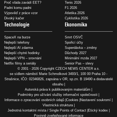
Proč vláda zavádí EET?
Tenis 2026
Padni komu padni
F1 2026
Výpověď z práce vzor
Atletika 2026
Divoký kačer
Cyklistika 2026
Technologie
Ekonomika
SpaceX na burze
Smrt OSVČ
Nejlepší telefony
Spořicí účty
Nejlepší AI zdarma
Superdávka – změny
Nejlepší chytré hodinky
Důchody 2027
Nejlepší VPN – srovnání
Minimální mzda 2027
Netflix filmy a seriály
Senior Pas – slevy
© 2001 - 2026 Copyright
CZECH NEWS CENTER a.s.
se sídlem náměstí Marie Schmolkové 3493/1, 100 00 Praha 10 -
Strašnice, IČO: 02346826, zapsána v OR, sp.zn. B 19490 a dodavatelé
obsahu
Autorská práva k publikovaným materiálům
Podmínky pro užívání služby informační společnosti
Informace o zpracování osobních údajů
Cookies
Nastavení soukromí
Vlastnická struktura
Jednotná kontaktní místa / Single Points of Contact
Etický kodex
Povinně zveřejňované informace