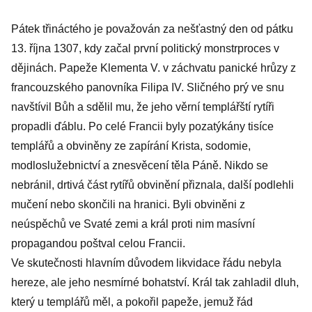
Pátek třináctého je považován za nešťastný den od pátku
13. října 1307, kdy začal první politický monstrproces v
dějinách. Papeže Klementa V. v záchvatu panické hrůzy z
francouzského panovníka Filipa IV. Sličného prý ve snu
navštívil Bůh a sdělil mu, že jeho věrní templářští rytíři
propadli ďáblu. Po celé Francii byly pozatýkány tisíce
templářů a obviněny ze zapírání Krista, sodomie,
modloslužebnictví a znesvěcení těla Páně. Nikdo se
nebránil, drtivá část rytířů obvinění přiznala, další podlehli
mučení nebo skončili na hranici. Byli obviněni z
neúspěchů ve Svaté zemi a král proti nim masívní
propagandou poštval celou Francii.
Ve skutečnosti hlavním důvodem likvidace řádu nebyla
hereze, ale jeho nesmírné bohatství. Král tak zahladil dluh,
který u templářů měl, a pokořil papeže, jemuž řád