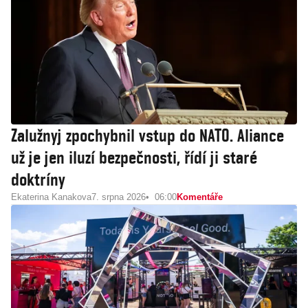
Zalužnyj zpochybnil vstup do NATO. Aliance
už je jen iluzí bezpečnosti, řídí ji staré
doktríny
Ekaterina Kanakova
7. srpna 2026
06:00
Komentáře