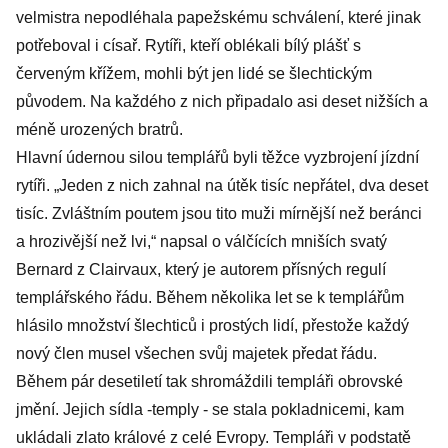
velmistra nepodléhala papežskému schválení, které jinak
potřeboval i císař. Rytíři, kteří oblékali bílý plášť s
červeným křížem, mohli být jen lidé se šlechtickým
původem. Na každého z nich připadalo asi deset nižších a
méně urozených bratrů.
Hlavní údernou silou templářů byli těžce vyzbrojení jízdní
rytíři. „Jeden z nich zahnal na útěk tisíc nepřátel, dva deset
tisíc. Zvláštním poutem jsou tito muži mírnější než beránci
a hrozivější než lvi,“ napsal o válčících mniších svatý
Bernard z Clairvaux, který je autorem přísných regulí
templářského řádu. Během několika let se k templářům
hlásilo množství šlechticů i prostých lidí, přestože každý
nový člen musel všechen svůj majetek předat řádu.
Během pár desetiletí tak shromáždili templáři obrovské
jmění. Jejich sídla -temply - se stala pokladnicemi, kam
ukládali zlato králové z celé Evropy. Templáři v podstatě