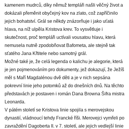
kamenem mudrců, díky němuž templáři našli věčný život a
dokázali přeměnit obyčejný kov na zlato, což zapříčinilo
jejich bohatství. Grál se někdy znázorňuje i jako uťatá
hlava, na níž ulpěla Kristova krev. To vysvětluje i
skutečnost, proč templáři uctívali vousatou hlavu, která
nemusela nutně zpodobňovat Bafometa, ale stejně tak
sťatého Jana Křtitele nebo samotný grál.
Možné také je, že celá legenda o kalichu je alegorie, která
je jen pojmenováním pro dokumenty, jež dokazují, že Ježíš
měl s Maří Magdalénou dvě děti a je v nich sepsána
pokrevní linie jeho potomků až do dnešních dnů. Na těchto
představách je postaven i román Dana Browna Šifra mistra
Leonarda.
V pátém století se Kristova linie spojila s merovejskou
dynastií, vládnoucí tehdy Francké říši. Merovejci vymřeli po
zavraždění Dagoberta II. v 7. století, ale jejich vedlejší linie