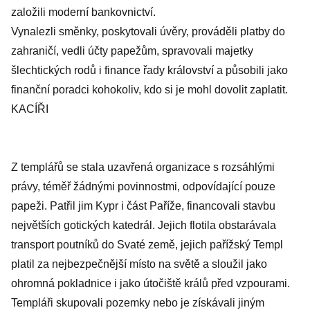
založili moderní bankovnictví.
Vynalezli směnky, poskytovali úvěry, prováděli platby do
zahraničí, vedli účty papežům, spravovali majetky
šlechtických rodů i finance řady království a působili jako
finanční poradci kohokoliv, kdo si je mohl dovolit zaplatit.
KACÍŘI
Z templářů se stala uzavřená organizace s rozsáhlými
právy, téměř žádnými povinnostmi, odpovídající pouze
papeži. Patřil jim Kypr i část Paříže, financovali stavbu
největších gotických katedrál. Jejich flotila obstarávala
transport poutníků do Svaté země, jejich pařížský Templ
platil za nejbezpečnější místo na světě a sloužil jako
ohromná pokladnice i jako útočiště králů před vzpourami.
Templáři skupovali pozemky nebo je získávali jiným