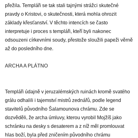
přežila. Templáři se tak stali tajnými strážci skutečné
pravdy o Kristovi, o skutečnosti, která mohla ohrozit
základy křesťanství. V těchto intencích se často
interpretuje i proces s templáři, kteří byli nakonec
odsouzeni církevními soudy, přestože sloužili papeži věrně
až do posledního dne.
ARCHA A PLÁTNO
Templáři údajně v jeruzalémských ruinách kromě svatého
grálu odhalili i tajemství mistrů zednářů, podle legend
stavitelů původního Šalamounova chrámu. Zde se
dozvěděli, že archa úmluvy, kterou vyrobil Mojžíš jako
schránku na desky s desaterem a z níž měl promlouvat
hlas boží, byla před zničením původního chrámu