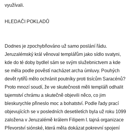
využívali.
HLEDAČI POKLADŮ
Dodnes je zpochybňováno už samo poslání řádu.
Jeruzalémský král věnoval templářům jako sídlo svatyni,
kde do té doby bydlel sám se svým služebnictvem a kde
se měla podle pověstí nacházet archa úmluvy. Pouhých
devět rytířů mělo ochránit poutníky proti tisícům Saracénů?
Proto mnozí soudí, že ve skutečnosti měli templáři odhalit
tajemství chrámu a skutečně objevili něco, co jim
bleskurychle přineslo moc a bohatství. Podle řady prací
objevujících se v posledních desetiletích byla už roku 1099
založena v Jeruzalémě králem Filipem I. tajná organizace
Převorství siónské, která měla dokázat pokrevní spojení