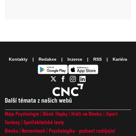
Kontakty
Redakce
Inzerce
RSS
Kariéra
Další témata z našich webů
Moje Psychologie
Blesk Tlapky
Hráči na Blesku
iSport
Fantasy
Spotřebitelské testy
Blesku
Nemovitosti
Psychologika - podcast rozbíjející