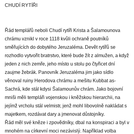
CHUDÍ RYTÍŘI
Řád templářů neboli Chudí rytíři Krista a Šalamounova
chrámu vznikl v roce 1118 kvůli ochraně poutníků
směřujících do dobytého Jeruzaléma. Devět rytířů se
rozhodlo vytvořit bratrstvo, které bude žít z almužen, a když
jeden z nich zemře, jeho místo u stolu po čtyřicet dní
zaujme žebrák. Panovník Jeruzaléma jim jako sídlo
věnoval ruiny Herodova chrámu a mešitu Kubbat as-
Sachrá, kde stál kdysi Šalamounův chrám. Jako bojovní
mniši měli templáři vojenskou i kněžskou hierarchii, na
jejímž vrcholu stál velmistr, jenž mohl libovolně nakládat s
majetkem, rozdávat dary a jmenovat důstojníky.
Řád měl své kněze i zpovědníky, dbal na konspiraci a byl v
mnohém na církevní moci nezávislý. Například volba