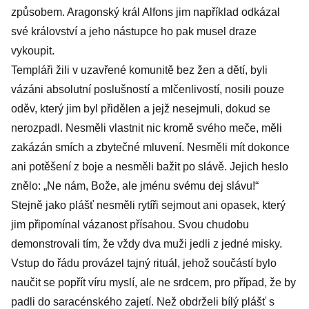
způsobem. Aragonský král Alfons jim například odkázal
své království a jeho nástupce ho pak musel draze
vykoupit.
Templáři žili v uzavřené komunitě bez žen a dětí, byli
vázáni absolutní poslušností a mlčenlivostí, nosili pouze
oděv, který jim byl přidělen a jejž nesejmuli, dokud se
nerozpadl. Nesměli vlastnit nic kromě svého meče, měli
zakázán smích a zbytečné mluvení. Nesměli mít dokonce
ani potěšení z boje a nesměli bažit po slávě. Jejich heslo
znělo: „Ne nám, Bože, ale jménu svému dej slávu!“
Stejně jako plášť nesměli rytíři sejmout ani opasek, který
jim připomínal vázanost přísahou. Svou chudobu
demonstrovali tím, že vždy dva muži jedli z jedné misky.
Vstup do řádu provázel tajný rituál, jehož součástí bylo
naučit se popřít víru myslí, ale ne srdcem, pro případ, že by
padli do saracénského zajetí. Než obdrželi bílý plášť s