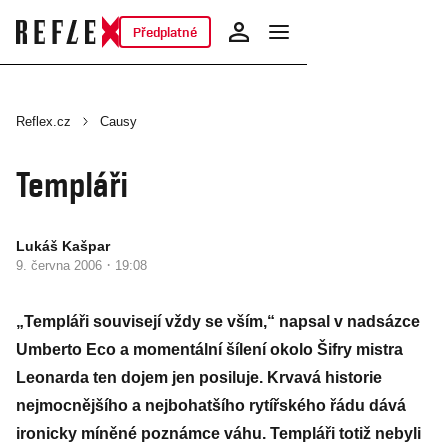
Předplatné
Reflex.cz
Causy
Templáři
Lukáš Kašpar
·
9. června 2006
19:08
„Templáři souvisejí vždy se vším,“ napsal v nadsázce
Umberto Eco a momentální šílení okolo Šifry mistra
Leonarda ten dojem jen posiluje. Krvavá historie
nejmocnějšího a nejbohatšího rytířského řádu dává
ironicky míněné poznámce váhu. Templáři totiž nebyli