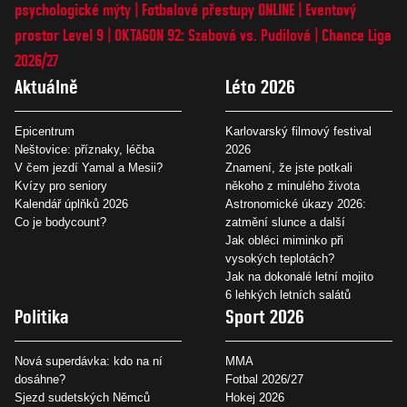
psychologické mýty
Fotbalové přestupy ONLINE
Eventový
prostor Level 9
OKTAGON 92: Szabová vs. Pudilová
Chance Liga
2026/27
Aktuálně
Léto 2026
Epicentrum
Karlovarský filmový festival
Neštovice: příznaky, léčba
2026
V čem jezdí Yamal a Mesii?
Znamení, že jste potkali
Kvízy pro seniory
někoho z minulého života
Kalendář úplňků 2026
Astronomické úkazy 2026:
Co je bodycount?
zatmění slunce a další
Jak obléci miminko při
vysokých teplotách?
Jak na dokonalé letní mojito
6 lehkých letních salátů
Politika
Sport 2026
Nová superdávka: kdo na ní
MMA
dosáhne?
Fotbal 2026/27
Sjezd sudetských Němců
Hokej 2026