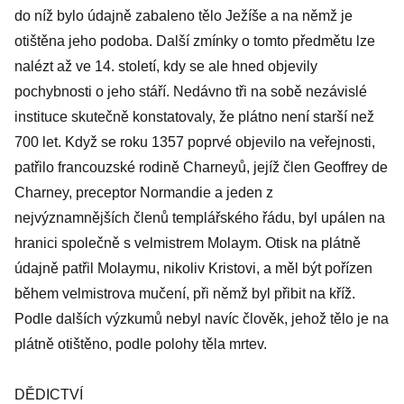
do níž bylo údajně zabaleno tělo Ježíše a na němž je
otištěna jeho podoba. Další zmínky o tomto předmětu lze
nalézt až ve 14. století, kdy se ale hned objevily
pochybnosti o jeho stáří. Nedávno tři na sobě nezávislé
instituce skutečně konstatovaly, že plátno není starší než
700 let. Když se roku 1357 poprvé objevilo na veřejnosti,
patřilo francouzské rodině Charneyů, jejíž člen Geoffrey de
Charney, preceptor Normandie a jeden z
nejvýznamnějších členů templářského řádu, byl upálen na
hranici společně s velmistrem Molaym. Otisk na plátně
údajně patřil Molaymu, nikoliv Kristovi, a měl být pořízen
během velmistrova mučení, při němž byl přibit na kříž.
Podle dalších výzkumů nebyl navíc člověk, jehož tělo je na
plátně otištěno, podle polohy těla mrtev.
DĚDICTVÍ