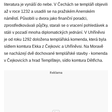
literatura je vynáší do nebe. V Čechách se templáři objevili
až v roce 1232 a usadili se na pražském Anenském
náměstí. Působili u dvora jako finanční poradci,
zprostředkovávali půjčky, starali se o vracení pohledávek a
stáli v pozadí mnoha diplomatických jednání. V Uhříněvsi
je od roku 1292 doložena templářská komenda, která byla
sídlem komtura Ekka z Čejkovic a Uhříněvsi. Na Moravě
se nacházejí dvě dochované templářské stavby - komenda
v Čejkovicích a hrad Templštejn, sídlo komtura Dětřicha.