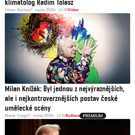
klimatolog Radim Tolasz
Viliam Buchert
7. srpna 2026
12:00
Video
Milan Knížák: Byl jednou z nejvýraznějších,
ale i nejkontroverznějších postav české
umělecké scény
Marek Gregor
7. srpna 2026
13:00
Kultura