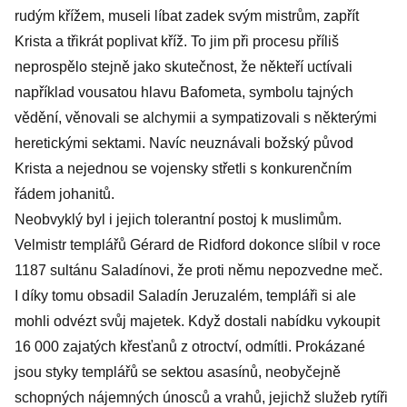
rudým křížem, museli líbat zadek svým mistrům, zapřít
Krista a třikrát poplivat kříž. To jim při procesu příliš
neprospělo stejně jako skutečnost, že někteří uctívali
například vousatou hlavu Bafometa, symbolu tajných
vědění, věnovali se alchymii a sympatizovali s některými
heretickými sektami. Navíc neuznávali božský původ
Krista a nejednou se vojensky střetli s konkurenčním
řádem johanitů.
Neobvyklý byl i jejich tolerantní postoj k muslimům.
Velmistr templářů Gérard de Ridford dokonce slíbil v roce
1187 sultánu Saladínovi, že proti němu nepozvedne meč.
I díky tomu obsadil Saladín Jeruzalém, templáři si ale
mohli odvézt svůj majetek. Když dostali nabídku vykoupit
16 000 zajatých křesťanů z otroctví, odmítli. Prokázané
jsou styky templářů se sektou asasínů, neobyčejně
schopných nájemných únosců a vrahů, jejichž služeb rytíři