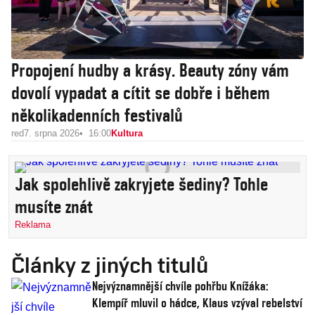
Propojení hudby a krásy. Beauty zóny vám
dovolí vypadat a cítit se dobře i během
několikadenních festivalů
red
7. srpna 2026
16:00
Kultura
Jak spolehlivě zakryjete šediny? Tohle
musíte znát
Reklama
Články z jiných titulů
Nejvýznamnější chvíle pohřbu Knížáka:
Klempíř mluvil o hádce, Klaus vzýval rebelství