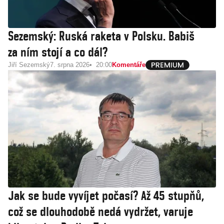
Sezemský: Ruská raketa v Polsku. Babiš
za ním stojí a co dál?
Jiří Sezemský
7. srpna 2026
20:00
Komentáře
Jak se bude vyvíjet počasí? Až 45 stupňů,
což se dlouhodobě nedá vydržet, varuje