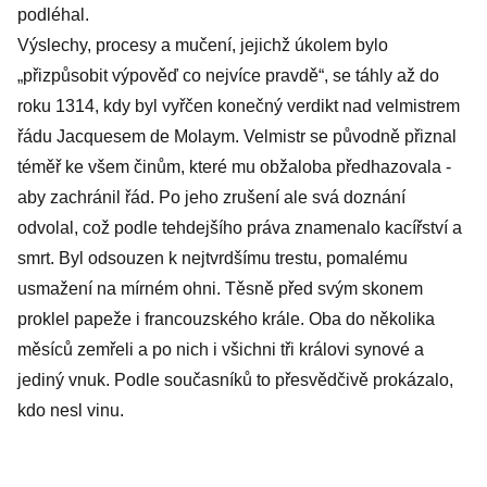
podléhal.
Výslechy, procesy a mučení, jejichž úkolem bylo
„přizpůsobit výpověď co nejvíce pravdě“, se táhly až do
roku 1314, kdy byl vyřčen konečný verdikt nad velmistrem
řádu Jacquesem de Molaym. Velmistr se původně přiznal
téměř ke všem činům, které mu obžaloba předhazovala -
aby zachránil řád. Po jeho zrušení ale svá doznání
odvolal, což podle tehdejšího práva znamenalo kacířství a
smrt. Byl odsouzen k nejtvrdšímu trestu, pomalému
usmažení na mírném ohni. Těsně před svým skonem
proklel papeže i francouzského krále. Oba do několika
měsíců zemřeli a po nich i všichni tři královi synové a
jediný vnuk. Podle současníků to přesvědčivě prokázalo,
kdo nesl vinu.