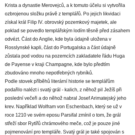
Krista a dynastie Merovejců, a k tomuto účelu si vytvořila
ozbrojenou složku právě z templářů. Po jejich likvidaci
získal král Filip IV. obrovský pozemkový majetek, ale
poklad se povedlo templářským lodím těsně před zásahem
odvézt. Část do Anglie, kde byla údajně uložena v
Rosslynské kapli, část do Portugalska a část údajně
zůstala pod vodou na pozemcích zakladatele řádu Huga
de Payense v kraji Champagne, kde bylo předtím
zbudováno mnoho nepotřebných rybníků.
Podle stovek příběhů literární historie se templářům
podařilo nalézt i svatý grál - kalich, z něhož pil Ježíš při
poslední večeři a do něhož nabral Josef Arimatejský jeho
krev. Například Wolfram von Eschenbach, který se už v
roce 1210 ve svém eposu Parsifal zmínil o tom, že grál
střeží sbor Rytířů chrámového meče, což je pouze jiné
pojmenování pro templáře. Svatý grál je také spojován s