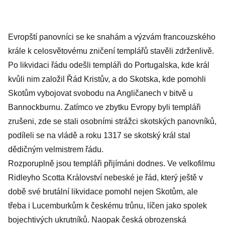
Evropští panovníci se ke snahám a výzvám francouzského
krále k celosvětovému zničení templářů stavěli zdrženlivě.
Po likvidaci řádu odešli templáři do Portugalska, kde král
kvůli nim založil Řád Kristův, a do Skotska, kde pomohli
Skotům vybojovat svobodu na Angličanech v bitvě u
Bannockburnu. Zatímco ve zbytku Evropy byli templáři
zrušeni, zde se stali osobními strážci skotských panovníků,
podíleli se na vládě a roku 1317 se skotský král stal
dědičným velmistrem řádu.
Rozporuplně jsou templáři přijímáni dodnes. Ve velkofilmu
Ridleyho Scotta Království nebeské je řád, který ještě v
době své brutální likvidace pomohl nejen Skotům, ale
třeba i Lucemburkům k českému trůnu, líčen jako spolek
bojechtivých ukrutníků. Naopak česká obrozenská