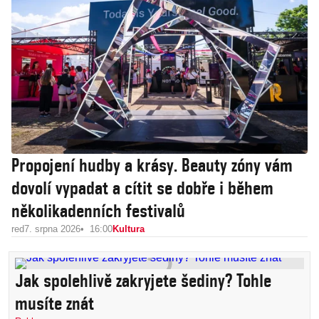
Propojení hudby a krásy. Beauty zóny vám
dovolí vypadat a cítit se dobře i během
několikadenních festivalů
red
7. srpna 2026
16:00
Kultura
Jak spolehlivě zakryjete šediny? Tohle
musíte znát