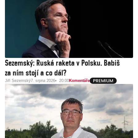
Sezemský: Ruská raketa v Polsku. Babiš
za ním stojí a co dál?
Jiří Sezemský
7. srpna 2026
20:00
Komentáře