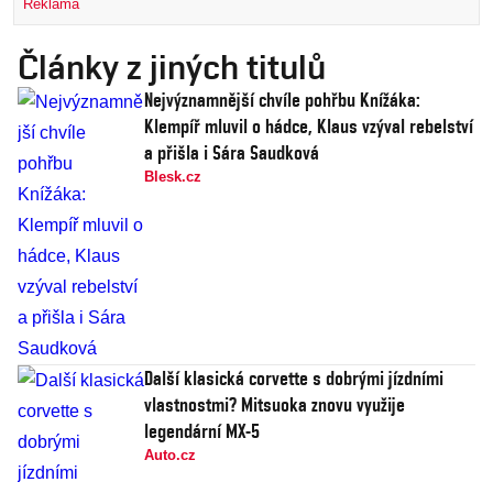
Reklama
Články z jiných titulů
Nejvýznamnější chvíle pohřbu Knížáka:
Klempíř mluvil o hádce, Klaus vzýval rebelství
a přišla i Sára Saudková
Blesk.cz
Další klasická corvette s dobrými jízdními
vlastnostmi? Mitsuoka znovu využije
legendární MX-5
Auto.cz