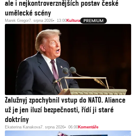
ale i nejkontroverznějších postav české
umělecké scény
Marek Gregor
7. srpna 2026
13:00
Kultura
Zalužnyj zpochybnil vstup do NATO. Aliance
už je jen iluzí bezpečnosti, řídí ji staré
doktríny
Ekaterina Kanakova
7. srpna 2026
06:00
Komentáře