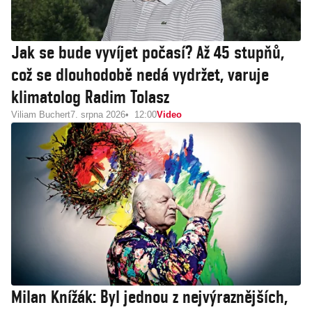
Jak se bude vyvíjet počasí? Až 45 stupňů,
což se dlouhodobě nedá vydržet, varuje
klimatolog Radim Tolasz
Viliam Buchert
7. srpna 2026
12:00
Video
Milan Knížák: Byl jednou z nejvýraznějších,