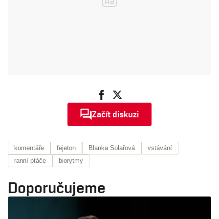
Začít diskuzi
komentáře
fejeton
Blanka Solařová
vstávání
ranní ptáče
biorytmy
Doporučujeme