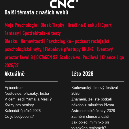
Další témata z našich webů
Moje Psychologie
Blesk Tlapky
Hráči na Blesku
iSport
Fantasy
Spotřebitelské testy
Blesku
Nemovitosti
Psychologika - podcast rozbíjející
psychologické mýty
Fotbalové přestupy ONLINE
Eventový
prostor Level 9
OKTAGON 92: Szabová vs. Pudilová
Chance Liga
2026/27
Aktuálně
Léto 2026
Epicentrum
Karlovarský filmový festival
Neštovice: příznaky, léčba
2026
V čem jezdí Yamal a Mesii?
Znamení, že jste potkali
Kvízy pro seniory
někoho z minulého života
Kalendář úplňků 2026
Astronomické úkazy 2026:
Co je bodycount?
zatmění slunce a další
Jak obléci miminko při
vysokých teplotách?