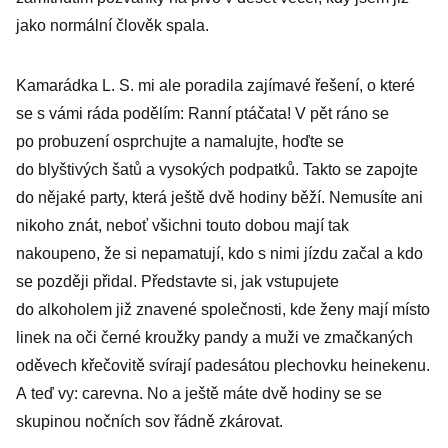
jako normální člověk spala.
Kamarádka L. S. mi ale poradila zajímavé řešení, o které
se s vámi ráda podělím: Ranní ptáčata! V pět ráno se
po probuzení osprchujte a namalujte, hoďte se
do blyštivých šatů a vysokých podpatků. Takto se zapojte
do nějaké party, která ještě dvě hodiny běží. Nemusíte ani
nikoho znát, neboť všichni touto dobou mají tak
nakoupeno, že si nepamatují, kdo s nimi jízdu začal a kdo
se později přidal. Představte si, jak vstupujete
do alkoholem již znavené společnosti, kde ženy mají místo
linek na oči černé kroužky pandy a muži ve zmačkaných
oděvech křečovitě svírají padesátou plechovku heinekenu.
A teď vy: carevna. No a ještě máte dvě hodiny se se
skupinou nočních sov řádně zkárovat.