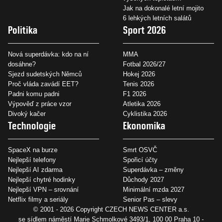
Jak na dokonalé letní mojito
6 lehkých letních salátů
Politika
Sport 2026
Nová superdávka: kdo na ní
MMA
dosáhne?
Fotbal 2026/27
Sjezd sudetských Němců
Hokej 2026
Proč vláda zavádí EET?
Tenis 2026
Padni komu padni
F1 2026
Výpověď z práce vzor
Atletika 2026
Divoký kačer
Cyklistika 2026
Technologie
Ekonomika
SpaceX na burze
Smrt OSVČ
Nejlepší telefony
Spořicí účty
Nejlepší AI zdarma
Superdávka – změny
Nejlepší chytré hodinky
Důchody 2027
Nejlepší VPN – srovnání
Minimální mzda 2027
Netflix filmy a seriály
Senior Pas – slevy
© 2001 - 2026 Copyright
CZECH NEWS CENTER a.s.
se sídlem náměstí Marie Schmolkové 3493/1, 100 00 Praha 10 -