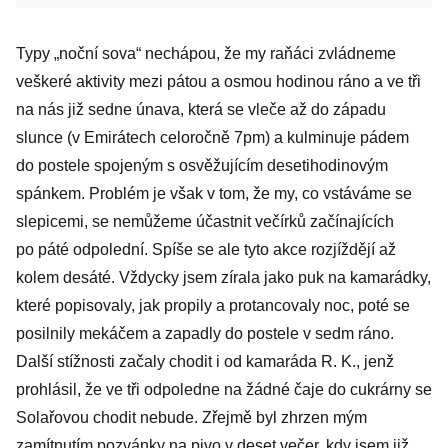
Typy „noční sova“ nechápou, že my raňáci zvládneme
veškeré aktivity mezi pátou a osmou hodinou ráno a ve tři
na nás již sedne únava, která se vleče až do západu
slunce (v Emirátech celoročně 7pm) a kulminuje pádem
do postele spojeným s osvěžujícím desetihodinovým
spánkem. Problém je však v tom, že my, co vstáváme se
slepicemi, se nemůžeme účastnit večírků začínajících
po páté odpolední. Spíše se ale tyto akce rozjíždějí až
kolem desáté. Vždycky jsem zírala jako puk na kamarádky,
které popisovaly, jak propily a protancovaly noc, poté se
posilnily mekáčem a zapadly do postele v sedm ráno.
Další stížnosti začaly chodit i od kamaráda R. K., jenž
prohlásil, že ve tři odpoledne na žádné čaje do cukrárny se
Solařovou chodit nebude. Zřejmě byl zhrzen mým
zamítnutím pozvánky na pivo v deset večer, kdy jsem již