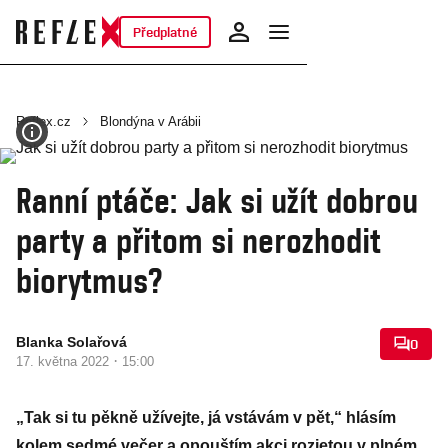
Předplatné
Reflex.cz
Blondýna v Arábii
Ranní ptáče: Jak si užít dobrou
party a přitom si nerozhodit
biorytmus?
Blanka Solařová
0
·
17. května 2022
15:00
„Tak si tu pěkně užívejte, já vstávám v pět,“ hlásím
kolem sedmé večer a opouštím akci rozjetou v plném