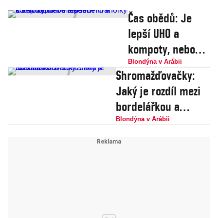
Čas obědů: Je
lepší UHO a
kompoty, nebo
studené hranolky
Blondýna v Arábii
Shromažďovačky:
s velbloudím
Jaký je rozdíl mezi
mlékem?
bordelářkou a
sběratelkou?
Blondýna v Arábii