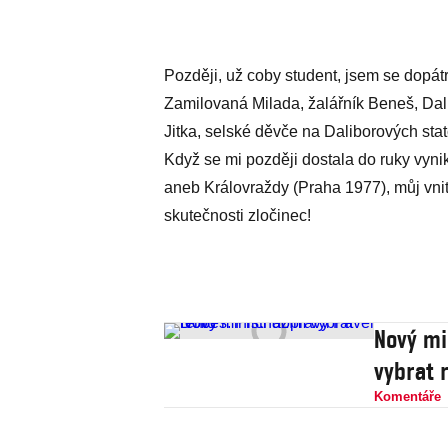
Později, už coby student, jsem se dopát
Zamilovaná Milada, žalářník Beneš, Dalib
Jitka, selské děvče na Daliborových stat
Když se mi později dostala do ruky vyni
aneb Královraždy (Praha 1977), můj vnitř
skutečnosti zločinec!
Nový mi
vybrat 
Komentáře