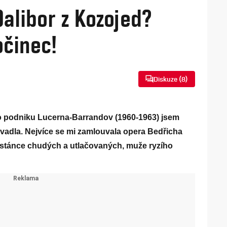
alibor z Kozojed?
očinec!
Diskuze (
8
)
o podniku Lucerna-Barrandov (1960-1963) jsem
vadla. Nejvíce se mi zamlouvala opera Bedřicha
astánce chudých a utlačovaných, muže ryzího