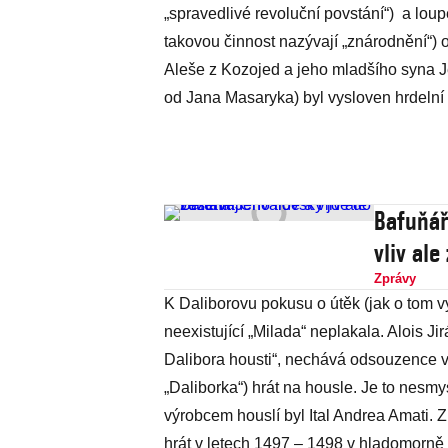
„spravedlivé revoluční povstání“) a lou
takovou činnost nazývají „znárodnění“) o
Aleše z Kozojed a jeho mladšího syna J
od Jana Masaryka) byl vysloven hrdelní
Bafuňář
vliv ale
Zprávy
K Daliborovu pokusu o útěk (jak o tom 
neexistující „Milada“ neplakala. Alois J
Dalibora housti“, nechává odsouzence 
„Daliborka“) hrát na housle. Je to nesmys
výrobcem houslí byl Ital Andrea Amati. 
hrát v letech 1497 – 1498 v hladomorně na