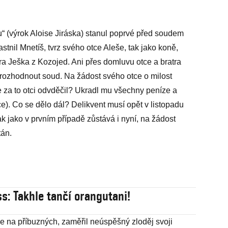
“ (výrok Aloise Jiráska) stanul poprvé před soudem
lastnil Mnetíš, tvrz svého otce Aleše, tak jako koně,
tra Ješka z Kozojed. Ani přes domluvu otce a bratra
 rozhodnout soud. Na žádost svého otce o milost
se za to otci odvděčil? Ukradl mu všechny peníze a
ice). Co se dělo dál? Delikvent musí opět v listopadu
ak jako v prvním případě zůstává i nyní, na žádost
tán.
s: Takhle tančí orangutani!
e na příbuzných, zaměřil neúspěšný zloděj svoji