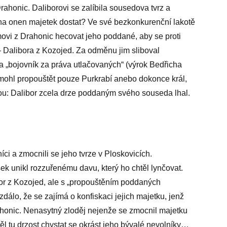
honic. Daliborovi se zalíbila sousedova tvrz a
na onen majetek dostat? Ve své bezkonkurenční lakotě
amovi z Drahonic hecovat jeho poddané, aby se proti
– Dalibora z Kozojed. Za odměnu jim sliboval
 a „bojovník za práva utlačovaných“ (výrok Bedřicha
 mohl propouštět pouze Purkrabí anebo dokonce král,
ou: Dalibor zcela drze poddaným svého souseda lhal.
ci a zmocnili se jeho tvrze v Ploskovicích.
ek unikl rozzuřenému davu, který ho chtěl lynčovat.
bor z Kozojed, ale s „propouštěním poddaných
zdálo, že se zajímá o konfiskaci jejich majetku, jenž
honic. Nenasytný zloděj nejenže se zmocnil majetku
ěl tu drzost chystat se okrást jeho bývalé nevolníky…