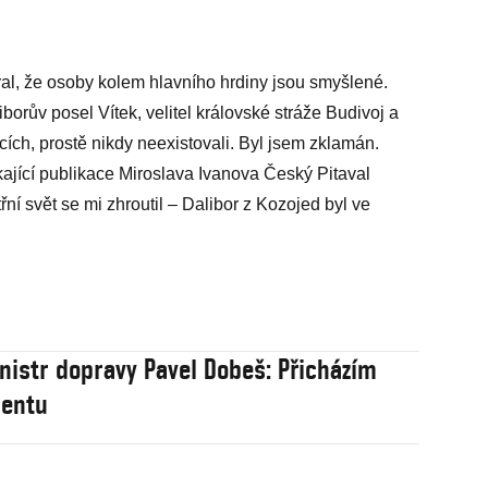
ral, že osoby kolem hlavního hrdiny jsou smyšlené.
orův posel Vítek, velitel královské stráže Budivoj a
cích, prostě nikdy neexistovali. Byl jsem zklamán.
kající publikace Miroslava Ivanova Český Pitaval
ní svět se mi zhroutil – Dalibor z Kozojed byl ve
nistr dopravy Pavel Dobeš: Přicházím
rentu