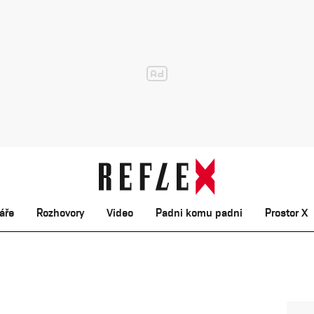
áře
Rozhovory
Video
Padni komu padni
Prostor X