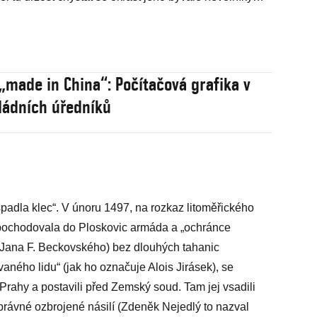
„made in China“: Počítačová grafika v
ládních úředníků
spadla klec“. V únoru 1497, na rozkaz litoměřického
pochodovala do Ploskovic armáda a „ochránce
 Jana F. Beckovského) bez dlouhých tahanic
aného lidu“ (jak ho označuje Alois Jirásek), se
 Prahy a postavili před Zemský soud. Tam jej vsadili
právné ozbrojené násilí (Zdeněk Nejedlý to nazval