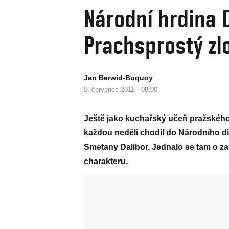
Národní hrdina D
Prachsprostý zl
Jan Berwid-Buquoy
·
5. července 2011
08:00
Ještě jako kuchařský učeň pražskéh
každou neděli chodil do Národního di
Smetany Dalibor. Jednalo se tam o z
charakteru.