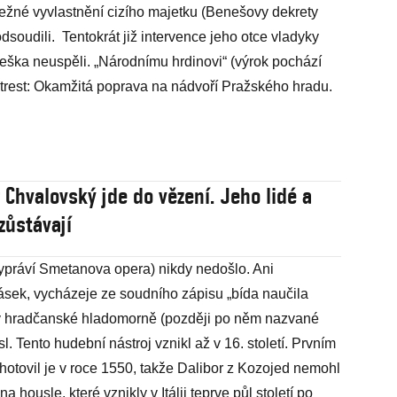
pežné vyvlastnění cizího majetku (Benešovy dekrety
dsoudili. Tentokrát již intervence jeho otce vladyky
eška neuspěli. „Národnímu hrdinovi“ (výrok pochází
 trest: Okamžitá poprava na nádvoří Pražského hradu.
 Chvalovský jde do vězení. Jeho lidé a
 zůstávají
vypráví Smetanova opera) nikdy nedošlo. Ani
irásek, vycházeje ze soudního zápisu „bída naučila
v hradčanské hladomorně (později po něm nazvané
l. Tento hudební nástroj vznikl až v 16. století. Prvním
Zhotovil je v roce 1550, takže Dalibor z Kozojed nemohl
 housle, které vznikly v Itálii teprve půl století po