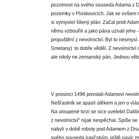
pozornost na svého souseda Adama z Dra
pozemky v Ploskovicích. Jak se ovšem 
si vymyslel šílený plán: Začal proti Ad
němu vzbouřili a jako pána uznali jeho 
propuštění z nevolnictví. Byl to nesmysl
Smetany) to dobře věděl. Z nevolnictví
ale nikdy ne zemanský pán. Jednou vět
V prosinci 1496 povstali Adamovi nevolní
Nešťastník se spasil útěkem a jen o vlás
Na uloupené tvrzi se sice uvelebil Dali
z nevolnictví“ nijak nespěchal. Spíše se 
nabyli v době roboty pod Adamem z Dra
svého souseda lupičstvím, ještě navíc m