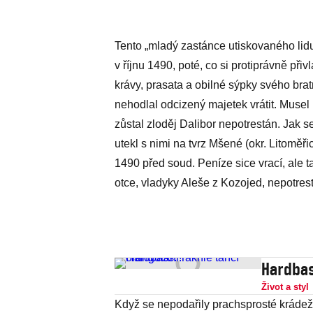
Tento „mladý zastánce utiskovaného lidu
v říjnu 1490, poté, co si protiprávně přiv
krávy, prasata a obilné sýpky svého bra
nehodlal odcizený majetek vrátit. Musel
zůstal zloděj Dalibor nepotrestán. Jak 
utekl s nimi na tvrz Mšené (okr. Litoměř
1490 před soud. Peníze sice vrací, ale t
otce, vladyky Aleše z Kozojed, nepotres
Hardbas
Život a styl
Když se nepodařily prachsprosté krádež