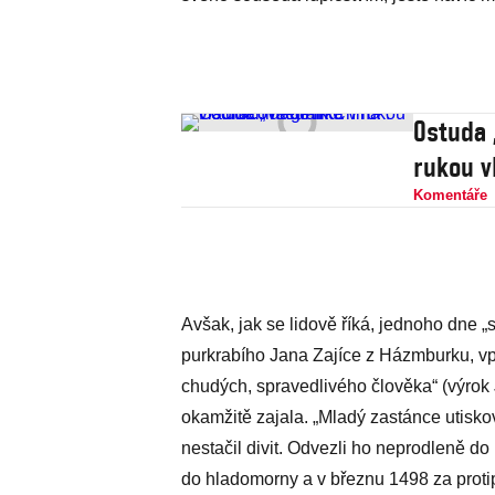
Ostuda 
rukou v
Komentáře
Avšak, jak se lidově říká, jednoho dne „
purkrabího Jana Zajíce z Házmburku, v
chudých, spravedlivého člověka“ (výrok
okamžitě zajala. „Mladý zastánce utiskov
nestačil divit. Odvezli ho neprodleně do
do hladomorny a v březnu 1498 za proti