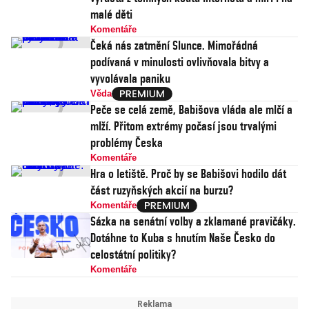
malé děti
Komentáře
Čeká nás zatmění Slunce. Mimořádná
podívaná v minulosti ovlivňovala bitvy a
vyvolávala paniku
Věda
Peče se celá země, Babišova vláda ale mlčí a
mlží. Přitom extrémy počasí jsou trvalými
problémy Česka
Komentáře
Hra o letiště. Proč by se Babišovi hodilo dát
část ruzyňských akcií na burzu?
Komentáře
Sázka na senátní volby a zklamané pravičáky.
Dotáhne to Kuba s hnutím Naše Česko do
celostátní politiky?
Komentáře