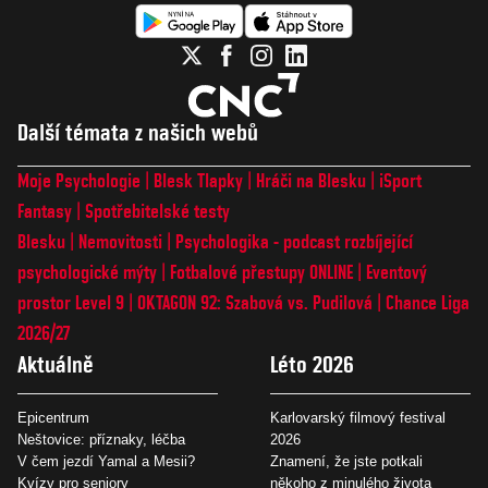
Další témata z našich webů
Moje Psychologie
Blesk Tlapky
Hráči na Blesku
iSport
Fantasy
Spotřebitelské testy
Blesku
Nemovitosti
Psychologika - podcast rozbíjející
psychologické mýty
Fotbalové přestupy ONLINE
Eventový
prostor Level 9
OKTAGON 92: Szabová vs. Pudilová
Chance Liga
2026/27
Aktuálně
Léto 2026
Epicentrum
Karlovarský filmový festival
Neštovice: příznaky, léčba
2026
V čem jezdí Yamal a Mesii?
Znamení, že jste potkali
Kvízy pro seniory
někoho z minulého života