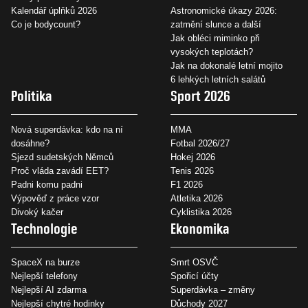
Kalendář úplňků 2026
Astronomické úkazy 2026:
Co je bodycount?
zatmění slunce a další
Jak obléci miminko při
vysokých teplotách?
Jak na dokonalé letní mojito
6 lehkých letních salátů
Politika
Sport 2026
Nová superdávka: kdo na ní
MMA
dosáhne?
Fotbal 2026/27
Sjezd sudetských Němců
Hokej 2026
Proč vláda zavádí EET?
Tenis 2026
Padni komu padni
F1 2026
Výpověď z práce vzor
Atletika 2026
Divoký kačer
Cyklistika 2026
Technologie
Ekonomika
SpaceX na burze
Smrt OSVČ
Nejlepší telefony
Spořicí účty
Nejlepší AI zdarma
Superdávka – změny
Nejlepší chytré hodinky
Důchody 2027