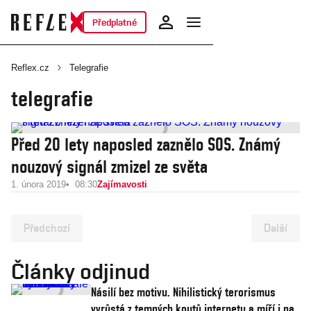
Předplatné
Reflex.cz
Telegrafie
telegrafie
Před 20 lety naposled zaznělo SOS. Známý
nouzový signál zmizel ze světa
1. února 2019
08:30
Zajímavosti
Předchozí
Další
Články odjinud
Násilí bez motivu. Nihilistický terorismus
vyrůstá z temných koutů internetu a míří i na