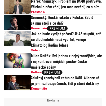
Marek Adamczyk: Problém na DAMU přetrvává.
Všichni o něm vědí, jen moc nevědí, co s ním
Prostor X
Sezemský: Ruská raketa v Polsku. Babiš
za ním stojí a co dál?
Komentáře
Jak se bude vyvíjet počasí? Až 45 stupňů, což
se dlouhodobě nedá vydržet, varuje
klimatolog Radim Tolasz
Video
Milan Knížák: Byl jednou z nejvýraznějších, ale
i nejkontroverznějších postav české
umělecké scény
Kultura
Zalužnyj zpochybnil vstup do NATO. Aliance už
je jen iluzí bezpečnosti, řídí ji staré doktríny
Komentáře