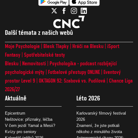
Další témata z našich webů
Moje Psychologie
Blesk Tlapky
Hráči na Blesku
iSport
Fantasy
Spotřebitelské testy
Blesku
Nemovitosti
Psychologika - podcast rozbíjející
psychologické mýty
Fotbalové přestupy ONLINE
Eventový
prostor Level 9
OKTAGON 92: Szabová vs. Pudilová
Chance Liga
2026/27
Aktuálně
Léto 2026
Epicentrum
Karlovarský filmový festival
Neštovice: příznaky, léčba
2026
V čem jezdí Yamal a Mesii?
Znamení, že jste potkali
Kvízy pro seniory
někoho z minulého života
Kalendář úplňků 2026
Astronomické úkazy 2026: