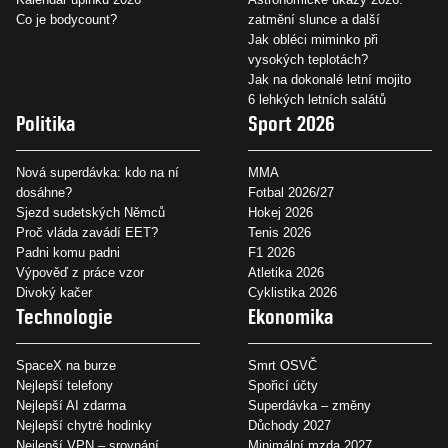
Co je bodycount?
zatmění slunce a další
Jak obléci miminko při
vysokých teplotách?
Jak na dokonalé letní mojito
6 lehkých letních salátů
Politika
Sport 2026
Nová superdávka: kdo na ní
MMA
dosáhne?
Fotbal 2026/27
Sjezd sudetských Němců
Hokej 2026
Proč vláda zavádí EET?
Tenis 2026
Padni komu padni
F1 2026
Výpověď z práce vzor
Atletika 2026
Divoký kačer
Cyklistika 2026
Technologie
Ekonomika
SpaceX na burze
Smrt OSVČ
Nejlepší telefony
Spořicí účty
Nejlepší AI zdarma
Superdávka – změny
Nejlepší chytré hodinky
Důchody 2027
Nejlepší VPN – srovnání
Minimální mzda 2027