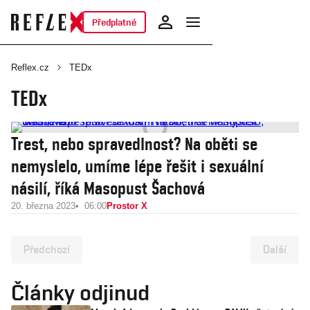
Předplatné
Reflex.cz
TEDx
TEDx
Trest, nebo spravedlnost? Na oběti se
nemyslelo, umíme lépe řešit i sexuální
násilí, říká Masopust Šachová
20. března 2023
06:00
Prostor X
Předchozí
Další
Články odjinud