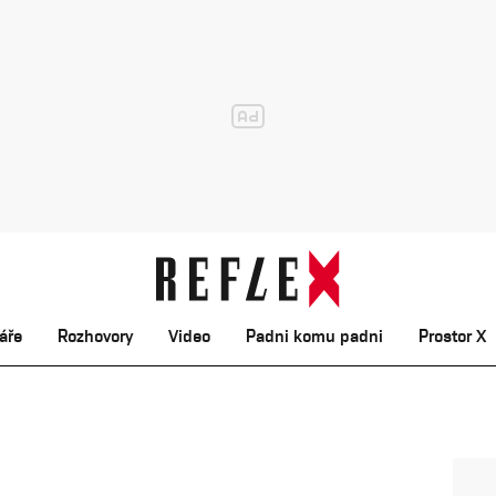
áře
Rozhovory
Video
Padni komu padni
Prostor X