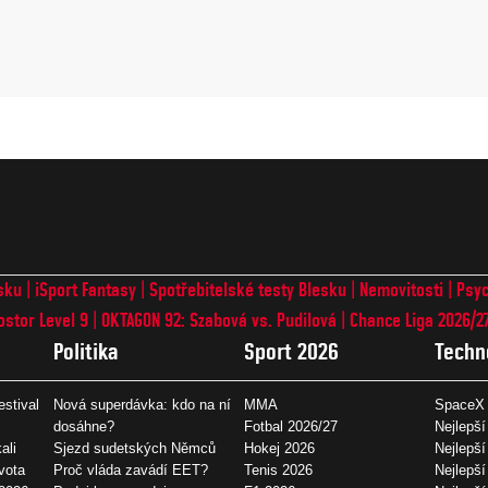
sku
iSport Fantasy
Spotřebitelské testy Blesku
Nemovitosti
Psyc
ostor Level 9
OKTAGON 92: Szabová vs. Pudilová
Chance Liga 2026/2
Politika
Sport 2026
Techn
estival
Nová superdávka: kdo na ní
MMA
SpaceX 
dosáhne?
Fotbal 2026/27
Nejlepší
ali
Sjezd sudetských Němců
Hokej 2026
Nejlepší
vota
Proč vláda zavádí EET?
Tenis 2026
Nejlepší