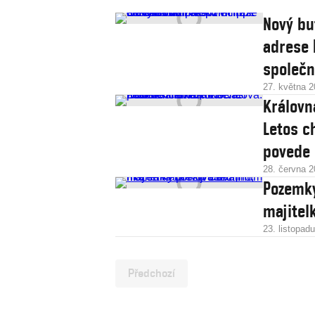
Nový bu
adrese 
společn
27. května 
Královn
Letos c
povede
28. června 
Pozemky p
majitel
23. listopad
Předchozí