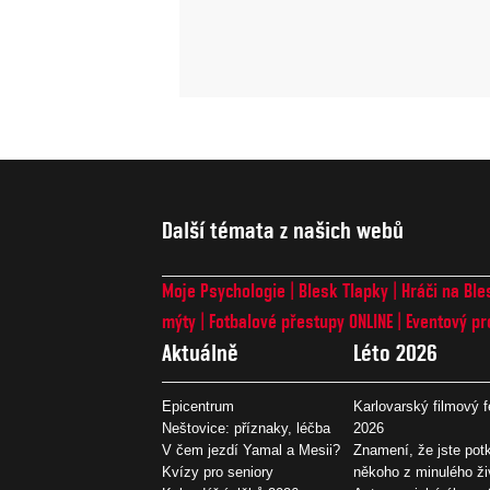
Další témata z našich webů
Moje Psychologie
Blesk Tlapky
Hráči na Ble
mýty
Fotbalové přestupy ONLINE
Eventový pr
Aktuálně
Léto 2026
Epicentrum
Karlovarský filmový f
Neštovice: příznaky, léčba
2026
V čem jezdí Yamal a Mesii?
Znamení, že jste potk
Kvízy pro seniory
někoho z minulého ži