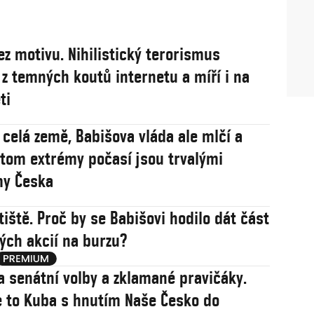
ez motivu. Nihilistický terorismus
 z temných koutů internetu a míří i na
ti
 celá země, Babišova vláda ale mlčí a
řitom extrémy počasí jsou trvalými
my Česka
tiště. Proč by se Babišovi hodilo dát část
ých akcií na burzu?
a senátní volby a zklamané pravičáky.
 to Kuba s hnutím Naše Česko do