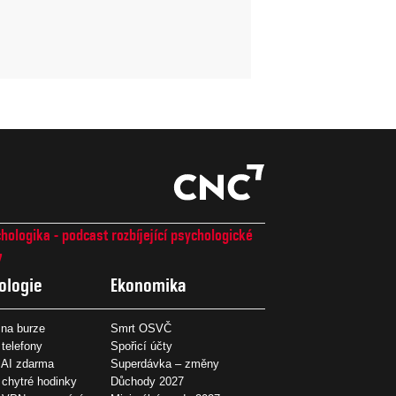
hologika - podcast rozbíjející psychologické
7
ologie
Ekonomika
na burze
Smrt OSVČ
 telefony
Spořicí účty
 AI zdarma
Superdávka – změny
 chytré hodinky
Důchody 2027