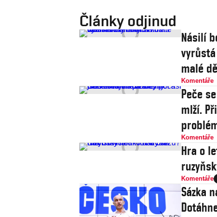
Články odjinud
Násilí b
vyrůstá
malé dě
Komentáře
Peče se
mlží. P
problé
Komentáře
Hra o le
ruzyňsk
Komentáře
Sázka n
Dotáhne