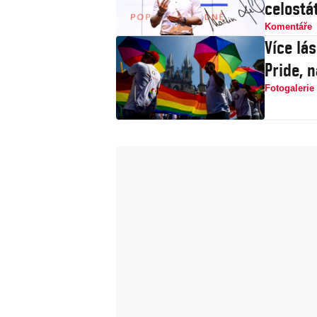
celostát
Komentáře
Více lá
Pride, 
Fotogalerie