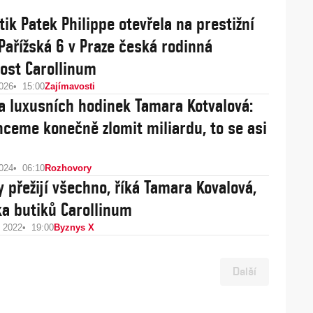
tik Patek Philippe otevřela na prestižní
Pařížská 6 v Praze česká rodinná
ost Carollinum
2026
15:00
Zajímavosti
a luxusních hodinek Tamara Kotvalová:
hceme konečně zlomit miliardu, to se asi
2024
06:10
Rozhovory
řežijí všechno, říká Tamara Kovalová,
ka butiků Carollinum
u 2022
19:00
Byznys X
Další