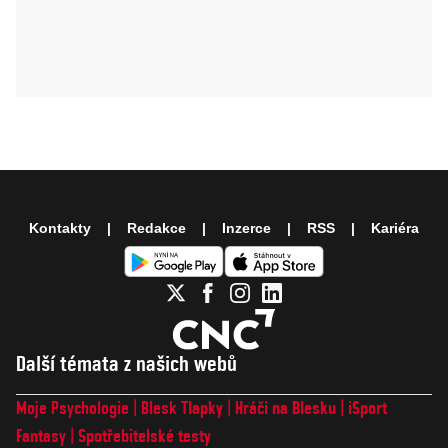
Kontakty
Redakce
Inzerce
RSS
Kariéra
Další témata z našich webů
Moje Psychologie
Blesk Tlapky
Hráči na Blesku
iSport
Fantasy
Spotřebitelské testy