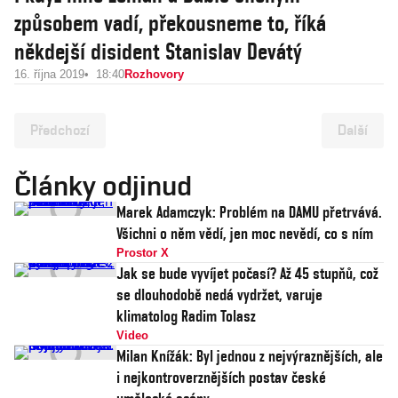
způsobem vadí, překousneme to, říká
někdejší disident Stanislav Devátý
16. října 2019
18:40
Rozhovory
Předchozí
Další
Články odjinud
Marek Adamczyk: Problém na DAMU přetrvává.
Všichni o něm vědí, jen moc nevědí, co s ním
Prostor X
Jak se bude vyvíjet počasí? Až 45 stupňů, což
se dlouhodobě nedá vydržet, varuje
klimatolog Radim Tolasz
Video
Milan Knížák: Byl jednou z nejvýraznějších, ale
i nejkontroverznějších postav české