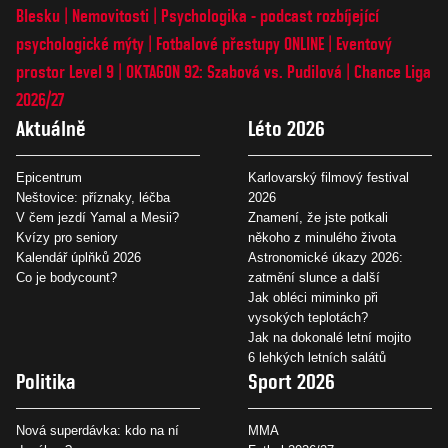
Blesku
Nemovitosti
Psychologika - podcast rozbíjející
psychologické mýty
Fotbalové přestupy ONLINE
Eventový
prostor Level 9
OKTAGON 92: Szabová vs. Pudilová
Chance Liga
2026/27
Aktuálně
Léto 2026
Epicentrum
Karlovarský filmový festival
Neštovice: příznaky, léčba
2026
V čem jezdí Yamal a Mesii?
Znamení, že jste potkali
Kvízy pro seniory
někoho z minulého života
Kalendář úplňků 2026
Astronomické úkazy 2026:
Co je bodycount?
zatmění slunce a další
Jak obléci miminko při
vysokých teplotách?
Jak na dokonalé letní mojito
6 lehkých letních salátů
Politika
Sport 2026
Nová superdávka: kdo na ní
MMA