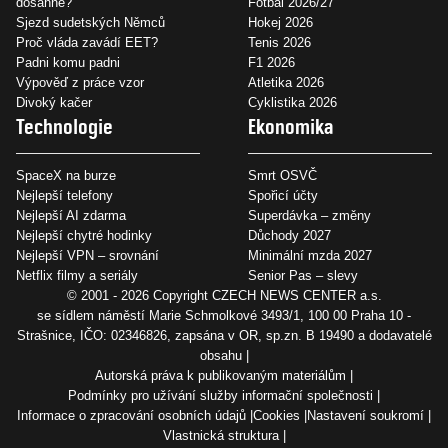
dosáhne?
Fotbal 2026/27
Sjezd sudetských Němců
Hokej 2026
Proč vláda zavádí EET?
Tenis 2026
Padni komu padni
F1 2026
Výpověď z práce vzor
Atletika 2026
Divoký kačer
Cyklistika 2026
Technologie
Ekonomika
SpaceX na burze
Smrt OSVČ
Nejlepší telefony
Spořicí účty
Nejlepší AI zdarma
Superdávka – změny
Nejlepší chytré hodinky
Důchody 2027
Nejlepší VPN – srovnání
Minimální mzda 2027
Netflix filmy a seriály
Senior Pas – slevy
© 2001 - 2026 Copyright
CZECH NEWS CENTER a.s.
se sídlem náměstí Marie Schmolkové 3493/1, 100 00 Praha 10 -
Strašnice, IČO: 02346826, zapsána v OR, sp.zn. B 19490 a dodavatelé
obsahu
Autorská práva k publikovaným materiálům
Podmínky pro užívání služby informační společnosti
Informace o zpracování osobních údajů
Cookies
Nastavení soukromí
Vlastnická struktura