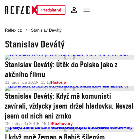
Předplatné
Reflex.cz
Stanislav Devátý
Stanislav Devátý
Stanislav Devátý: Útěk do Polska jako z
akčního filmu
31. prosince 2020
13:10
Historie
Stanislav Devátý: Když mě komunisti
zavírali, vždycky jsem držel hladovku. Nevzal
jsem od nich ani zrnko
18. listopadu 2019
15:10
Rozhovory
I když mně Zeman a Babiš šíleným