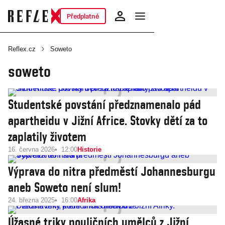
Předplatné
Reflex.cz
Soweto
soweto
Studentské povstání předznamenalo pád
apartheidu v Jižní Africe. Stovky dětí za to
zaplatily životem
16. června 2026
12:00
Historie
Výprava do nitra předměstí Johannesburgu
aneb Soweto není slum!
24. března 2025
16:00
Afrika
Úžasné triky pouličních umělců z Jižní