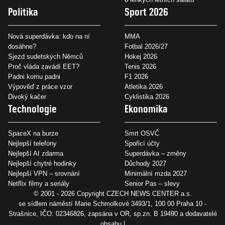
Politika
Sport 2026
Nová superdávka: kdo na ní
MMA
dosáhne?
Fotbal 2026/27
Sjezd sudetských Němců
Hokej 2026
Proč vláda zavádí EET?
Tenis 2026
Padni komu padni
F1 2026
Výpověď z práce vzor
Atletika 2026
Divoký kačer
Cyklistika 2026
Technologie
Ekonomika
SpaceX na burze
Smrt OSVČ
Nejlepší telefony
Spořicí účty
Nejlepší AI zdarma
Superdávka – změny
Nejlepší chytré hodinky
Důchody 2027
Nejlepší VPN – srovnání
Minimální mzda 2027
Netflix filmy a seriály
Senior Pas – slevy
© 2001 - 2026 Copyright
CZECH NEWS CENTER a.s.
se sídlem náměstí Marie Schmolkové 3493/1, 100 00 Praha 10 -
Strašnice, IČO: 02346826, zapsána v OR, sp.zn. B 19490 a dodavatelé
obsahu