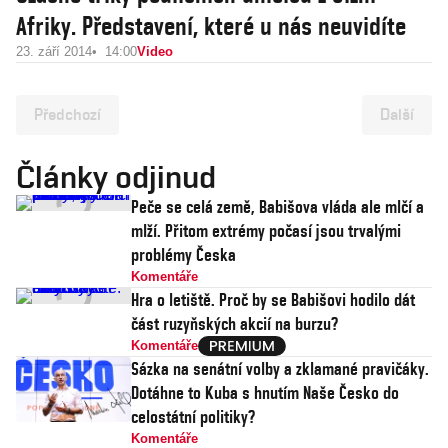
Afriky. Představení, které u nás neuvidíte
23. září 2014
14:00
Video
Předchozí
Další
Články odjinud
Peče se celá země, Babišova vláda ale mlčí a
mlží. Přitom extrémy počasí jsou trvalými
problémy Česka
Komentáře
Hra o letiště. Proč by se Babišovi hodilo dát
část ruzyňských akcií na burzu?
Komentáře
Sázka na senátní volby a zklamané pravičáky.
Dotáhne to Kuba s hnutím Naše Česko do
celostátní politiky?
Komentáře