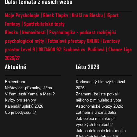
Další témata z našich webů
Moje Psychologie
Blesk Tlapky
Hráči na Blesku
iSport
Fantasy
Spotřebitelské testy
Blesku
Nemovitosti
Psychologika - podcast rozbíjející
psychologické mýty
Fotbalové přestupy ONLINE
Eventový
prostor Level 9
OKTAGON 92: Szabová vs. Pudilová
Chance Liga
2026/27
Aktuálně
Léto 2026
Epicentrum
Karlovarský filmový festival
Neštovice: příznaky, léčba
2026
V čem jezdí Yamal a Mesii?
Znamení, že jste potkali
Kvízy pro seniory
někoho z minulého života
Kalendář úplňků 2026
Astronomické úkazy 2026:
Co je bodycount?
zatmění slunce a další
Jak obléci miminko při
vysokých teplotách?
Jak na dokonalé letní mojito
6 lehkých letních salátů