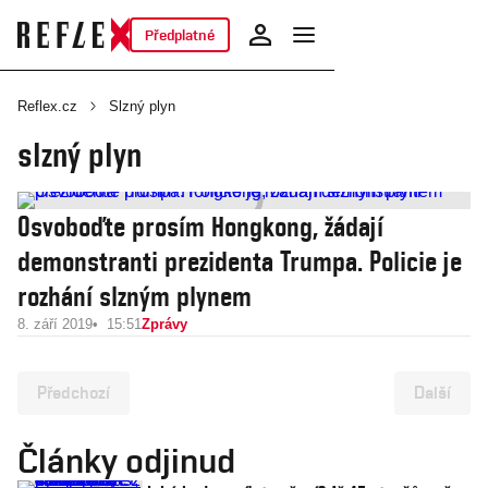
Předplatné
Reflex.cz
Slzný plyn
slzný plyn
Osvoboďte prosím Hongkong, žádají
demonstranti prezidenta Trumpa. Policie je
rozhání slzným plynem
8. září 2019
15:51
Zprávy
Předchozí
Další
Články odjinud