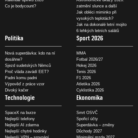
Co je bodycount?
zatmění slunce a další
Jak obléci miminko při
vysokých teplotách?
Jak na dokonalé letní mojito
6 lehkých letních salátů
Politika
Sport 2026
Nová superdávka: kdo na ní
MMA
dosáhne?
Fotbal 2026/27
Sjezd sudetských Němců
Hokej 2026
Proč vláda zavádí EET?
Tenis 2026
Padni komu padni
F1 2026
Výpověď z práce vzor
Atletika 2026
Divoký kačer
Cyklistika 2026
Technologie
Ekonomika
SpaceX na burze
Smrt OSVČ
Nejlepší telefony
Spořicí účty
Nejlepší AI zdarma
Superdávka – změny
Nejlepší chytré hodinky
Důchody 2027
Nejlepší VPN – srovnání
Minimální mzda 2027