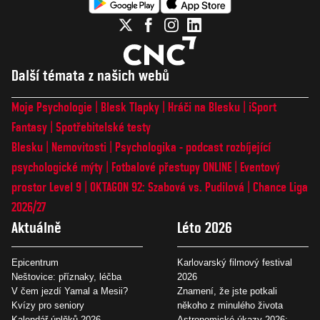
Další témata z našich webů
Moje Psychologie
Blesk Tlapky
Hráči na Blesku
iSport
Fantasy
Spotřebitelské testy
Blesku
Nemovitosti
Psychologika - podcast rozbíjející
psychologické mýty
Fotbalové přestupy ONLINE
Eventový
prostor Level 9
OKTAGON 92: Szabová vs. Pudilová
Chance Liga
2026/27
Aktuálně
Léto 2026
Epicentrum
Karlovarský filmový festival
Neštovice: příznaky, léčba
2026
V čem jezdí Yamal a Mesii?
Znamení, že jste potkali
Kvízy pro seniory
někoho z minulého života
Kalendář úplňků 2026
Astronomické úkazy 2026: