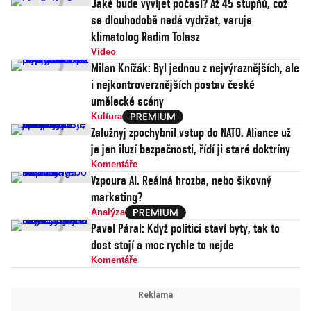
Jaké bude vyvíjet počasí? Až 45 stupňů, což
se dlouhodobě nedá vydržet, varuje
klimatolog Radim Tolasz
Video
Milan Knížák: Byl jednou z nejvýraznějších, ale
i nejkontroverznějších postav české
umělecké scény
Kultura
Zalužnyj zpochybnil vstup do NATO. Aliance už
je jen iluzí bezpečnosti, řídí ji staré doktríny
Komentáře
Vzpoura AI. Reálná hrozba, nebo šikovný
marketing?
Analýza
Pavel Páral: Když politici staví byty, tak to
dost stojí a moc rychle to nejde
Komentáře